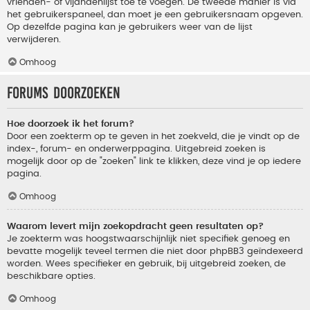
vrienden- of vijandenlijst toe te voegen. De tweede manier is via
het gebruikerspaneel, dan moet je een gebruikersnaam opgeven.
Op dezelfde pagina kan je gebruikers weer van de lijst
verwijderen.
Omhoog
Forums doorzoeken
Hoe doorzoek ik het forum?
Door een zoekterm op te geven in het zoekveld, die je vindt op de
index-, forum- en onderwerppagina. Uitgebreid zoeken is
mogelijk door op de "zoeken" link te klikken, deze vind je op iedere
pagina.
Omhoog
Waarom levert mijn zoekopdracht geen resultaten op?
Je zoekterm was hoogstwaarschijnlijk niet specifiek genoeg en
bevatte mogelijk teveel termen die niet door phpBB3 geïndexeerd
worden. Wees specifieker en gebruik, bij uitgebreid zoeken, de
beschikbare opties.
Omhoog