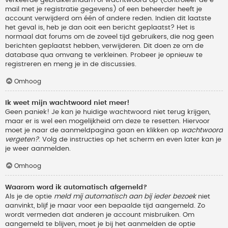
verkeerde gebruikersnaam of wachtwoord op (controleer de e-
mail met je registratie gegevens) of een beheerder heeft je
account verwijderd om één of andere reden. Indien dit laatste
het geval is, heb je dan ooit een bericht geplaatst? Het is
normaal dat forums om de zoveel tijd gebruikers, die nog geen
berichten geplaatst hebben, verwijderen. Dit doen ze om de
database qua omvang te verkleinen. Probeer je opnieuw te
registreren en meng je in de discussies.
Omhoog
Ik weet mijn wachtwoord niet meer!
Geen paniek! Je kan je huidige wachtwoord niet terug krijgen,
maar er is wel een mogelijkheid om deze te resetten. Hiervoor
moet je naar de aanmeldpagina gaan en klikken op
wachtwoord
vergeten?
. Volg de instructies op het scherm en even later kan je
je weer aanmelden.
Omhoog
Waarom word ik automatisch afgemeld?
Als je de optie
meld mij automatisch aan bij ieder bezoek
niet
aanvinkt, blijf je maar voor een bepaalde tijd aangemeld. Zo
wordt vermeden dat anderen je account misbruiken. Om
aangemeld te blijven, moet je bij het aanmelden de optie