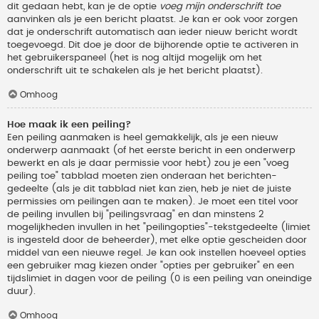
dit gedaan hebt, kan je de optie
voeg mijn onderschrift toe
aanvinken als je een bericht plaatst. Je kan er ook voor zorgen
dat je onderschrift automatisch aan ieder nieuw bericht wordt
toegevoegd. Dit doe je door de bijhorende optie te activeren in
het gebruikerspaneel (het is nog altijd mogelijk om het
onderschrift uit te schakelen als je het bericht plaatst).
Omhoog
Hoe maak ik een peiling?
Een peiling aanmaken is heel gemakkelijk, als je een nieuw
onderwerp aanmaakt (of het eerste bericht in een onderwerp
bewerkt en als je daar permissie voor hebt) zou je een "voeg
peiling toe" tabblad moeten zien onderaan het berichten-
gedeelte (als je dit tabblad niet kan zien, heb je niet de juiste
permissies om peilingen aan te maken). Je moet een titel voor
de peiling invullen bij "peilingsvraag" en dan minstens 2
mogelijkheden invullen in het "peilingopties"-tekstgedeelte (limiet
is ingesteld door de beheerder), met elke optie gescheiden door
middel van een nieuwe regel. Je kan ook instellen hoeveel opties
een gebruiker mag kiezen onder "opties per gebruiker" en een
tijdslimiet in dagen voor de peiling (0 is een peiling van oneindige
duur).
Omhoog