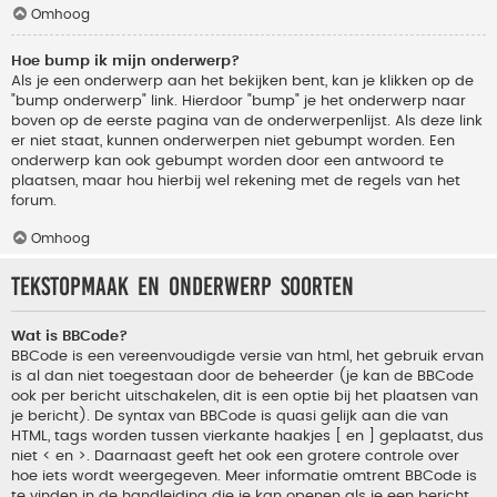
Omhoog
Hoe bump ik mijn onderwerp?
Als je een onderwerp aan het bekijken bent, kan je klikken op de
"bump onderwerp" link. Hierdoor "bump" je het onderwerp naar
boven op de eerste pagina van de onderwerpenlijst. Als deze link
er niet staat, kunnen onderwerpen niet gebumpt worden. Een
onderwerp kan ook gebumpt worden door een antwoord te
plaatsen, maar hou hierbij wel rekening met de regels van het
forum.
Omhoog
Tekstopmaak en onderwerp soorten
Wat is BBCode?
BBCode is een vereenvoudigde versie van html, het gebruik ervan
is al dan niet toegestaan door de beheerder (je kan de BBCode
ook per bericht uitschakelen, dit is een optie bij het plaatsen van
je bericht). De syntax van BBCode is quasi gelijk aan die van
HTML, tags worden tussen vierkante haakjes [ en ] geplaatst, dus
niet < en >. Daarnaast geeft het ook een grotere controle over
hoe iets wordt weergegeven. Meer informatie omtrent BBCode is
te vinden in de handleiding die je kan openen als je een bericht