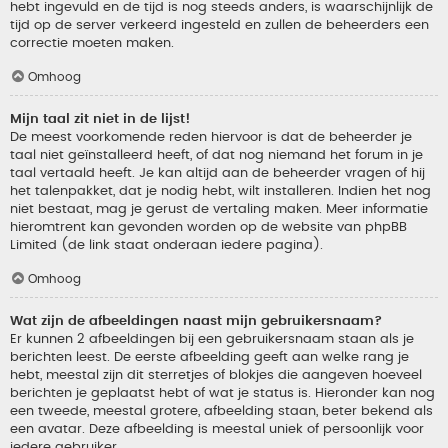
hebt ingevuld en de tijd is nog steeds anders, is waarschijnlijk de
tijd op de server verkeerd ingesteld en zullen de beheerders een
correctie moeten maken.
Omhoog
Mijn taal zit niet in de lijst!
De meest voorkomende reden hiervoor is dat de beheerder je
taal niet geïnstalleerd heeft, of dat nog niemand het forum in je
taal vertaald heeft. Je kan altijd aan de beheerder vragen of hij
het talenpakket, dat je nodig hebt, wilt installeren. Indien het nog
niet bestaat, mag je gerust de vertaling maken. Meer informatie
hieromtrent kan gevonden worden op de website van phpBB
Limited (de link staat onderaan iedere pagina).
Omhoog
Wat zijn de afbeeldingen naast mijn gebruikersnaam?
Er kunnen 2 afbeeldingen bij een gebruikersnaam staan als je
berichten leest. De eerste afbeelding geeft aan welke rang je
hebt, meestal zijn dit sterretjes of blokjes die aangeven hoeveel
berichten je geplaatst hebt of wat je status is. Hieronder kan nog
een tweede, meestal grotere, afbeelding staan, beter bekend als
een avatar. Deze afbeelding is meestal uniek of persoonlijk voor
iedere gebruiker.