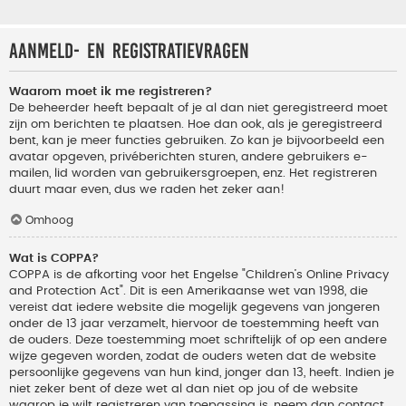
Aanmeld- en registratievragen
Waarom moet ik me registreren?
De beheerder heeft bepaalt of je al dan niet geregistreerd moet
zijn om berichten te plaatsen. Hoe dan ook, als je geregistreerd
bent, kan je meer functies gebruiken. Zo kan je bijvoorbeeld een
avatar opgeven, privéberichten sturen, andere gebruikers e-
mailen, lid worden van gebruikersgroepen, enz. Het registreren
duurt maar even, dus we raden het zeker aan!
Omhoog
Wat is COPPA?
COPPA is de afkorting voor het Engelse "Children’s Online Privacy
and Protection Act". Dit is een Amerikaanse wet van 1998, die
vereist dat iedere website die mogelijk gegevens van jongeren
onder de 13 jaar verzamelt, hiervoor de toestemming heeft van
de ouders. Deze toestemming moet schriftelijk of op een andere
wijze gegeven worden, zodat de ouders weten dat de website
persoonlijke gegevens van hun kind, jonger dan 13, heeft. Indien je
niet zeker bent of deze wet al dan niet op jou of de website
waarop je wilt registreren van toepassing is, neem dan contact