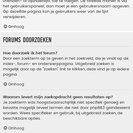
vrienden- of vijandenlijst toe te voegen. De tweede manier is via
het gebruikerspaneel, dan moet je een gebruikersnaam opgeven.
Op dezelfde pagina kan je gebruikers weer van de lijst
verwijderen.
Omhoog
Forums doorzoeken
Hoe doorzoek ik het forum?
Door een zoekterm op te geven in het zoekveld, die je vindt op de
index-, forum- en onderwerppagina. Uitgebreid zoeken is
mogelijk door op de "zoeken" link te klikken, deze vind je op iedere
pagina.
Omhoog
Waarom levert mijn zoekopdracht geen resultaten op?
Je zoekterm was hoogstwaarschijnlijk niet specifiek genoeg en
bevatte mogelijk teveel termen die niet door phpBB3 geïndexeerd
worden. Wees specifieker en gebruik, bij uitgebreid zoeken, de
beschikbare opties.
Omhoog