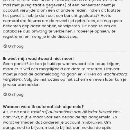
verkeerde gebruikersnaam of wachtwoord op (controleer de e-
mail met je registratie gegevens) of een beheerder heeft je
account verwijderd om één of andere reden. Indien dit laatste
het geval is, heb je dan ooit een bericht geplaatst? Het is
normaal dat forums om de zoveel tijd gebruikers, die nog geen
berichten geplaatst hebben, verwijderen. Dit doen ze om de
database qua omvang te verkleinen. Probeer je opnieuw te
registreren en meng je in de discussies.
Omhoog
Ik weet mijn wachtwoord niet meer!
Geen paniek! Je kan je huidige wachtwoord niet terug krijgen,
maar er is wel een mogelijkheid om deze te resetten. Hiervoor
moet je naar de aanmeldpagina gaan en klikken op
wachtwoord
vergeten?
. Volg de instructies op het scherm en even later kan je
je weer aanmelden.
Omhoog
Waarom word ik automatisch afgemeld?
Als je de optie
meld mij automatisch aan bij ieder bezoek
niet
aanvinkt, blijf je maar voor een bepaalde tijd aangemeld. Zo
wordt vermeden dat anderen je account misbruiken. Om
aangemeld te blijven, moet je bij het aanmelden de optie