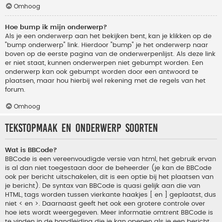
Omhoog
Hoe bump ik mijn onderwerp?
Als je een onderwerp aan het bekijken bent, kan je klikken op de
"bump onderwerp" link. Hierdoor "bump" je het onderwerp naar
boven op de eerste pagina van de onderwerpenlijst. Als deze link
er niet staat, kunnen onderwerpen niet gebumpt worden. Een
onderwerp kan ook gebumpt worden door een antwoord te
plaatsen, maar hou hierbij wel rekening met de regels van het
forum.
Omhoog
Tekstopmaak en onderwerp soorten
Wat is BBCode?
BBCode is een vereenvoudigde versie van html, het gebruik ervan
is al dan niet toegestaan door de beheerder (je kan de BBCode
ook per bericht uitschakelen, dit is een optie bij het plaatsen van
je bericht). De syntax van BBCode is quasi gelijk aan die van
HTML, tags worden tussen vierkante haakjes [ en ] geplaatst, dus
niet < en >. Daarnaast geeft het ook een grotere controle over
hoe iets wordt weergegeven. Meer informatie omtrent BBCode is
te vinden in de handleiding die je kan openen als je een bericht