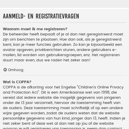
Aanmeld- en registratievragen
Waarom moet ik me registreren?
De beheerder heeft bepaalt of je al dan niet geregistreerd moet
zijn om berichten te plaatsen. Hoe dan ook, als je geregistreerd
bent, kan je meer functies gebruiken. Zo kan je bijvoorbeeld een
avatar opgeven, privéberichten sturen, andere gebruikers e-
mailen, lid worden van gebruikersgroepen, enz. Het registreren
duurt maar even, dus we raden het zeker aan!
Omhoog
Wat is COPPA?
COPPA is de afkorting voor het Engelse "Children’s Online Privacy
and Protection Act". Dit is een Amerikaanse wet van 1998, die
vereist dat iedere website die mogelijk gegevens van jongeren
onder de 13 jaar verzamelt, hiervoor de toestemming heeft van
de ouders. Deze toestemming moet schriftelijk of op een andere
wijze gegeven worden, zodat de ouders weten dat de website
persoonlijke gegevens van hun kind, jonger dan 13, heeft. Indien je
niet zeker bent of deze wet al dan niet op jou of de website
waarop je wilt registreren van toepassing is, neem dan contact