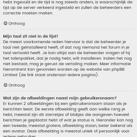
hebt ingevuld en de tijd is nog steeds anders, is waarschijnlijk de
tijd op de server verkeerd ingesteld en zullen de beheerders een
correctie moeten maken.
Omhoog
Mijn taal zit niet in de lijst!
De meest voorkomende reden hiervoor is dat de beheerder je
taal niet geïnstalleerd heeft, of dat nog niemand het forum in je
taal vertaald heeft. Je kan altijd aan de beheerder vragen of hij
het talenpakket, dat je nodig hebt, wilt installeren. Indien het nog
niet bestaat, mag je gerust de vertaling maken. Meer informatie
hieromtrent kan gevonden worden op de website van phpBB
Limited (de link staat onderaan iedere pagina).
Omhoog
Wat zijn de afbeeldingen naast mijn gebruikersnaam?
Er kunnen 2 afbeeldingen bij een gebruikersnaam staan als je
berichten leest. De eerste afbeelding geeft aan welke rang je
hebt, meestal zijn dit sterretjes of blokjes die aangeven hoeveel
berichten je geplaatst hebt of wat je status is. Hieronder kan nog
een tweede, meestal grotere, afbeelding staan, beter bekend als
een avatar. Deze afbeelding is meestal uniek of persoonlijk voor
iedere gebruiker.