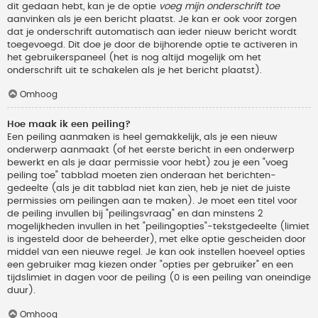
dit gedaan hebt, kan je de optie
voeg mijn onderschrift toe
aanvinken als je een bericht plaatst. Je kan er ook voor zorgen
dat je onderschrift automatisch aan ieder nieuw bericht wordt
toegevoegd. Dit doe je door de bijhorende optie te activeren in
het gebruikerspaneel (het is nog altijd mogelijk om het
onderschrift uit te schakelen als je het bericht plaatst).
Omhoog
Hoe maak ik een peiling?
Een peiling aanmaken is heel gemakkelijk, als je een nieuw
onderwerp aanmaakt (of het eerste bericht in een onderwerp
bewerkt en als je daar permissie voor hebt) zou je een "voeg
peiling toe" tabblad moeten zien onderaan het berichten-
gedeelte (als je dit tabblad niet kan zien, heb je niet de juiste
permissies om peilingen aan te maken). Je moet een titel voor
de peiling invullen bij "peilingsvraag" en dan minstens 2
mogelijkheden invullen in het "peilingopties"-tekstgedeelte (limiet
is ingesteld door de beheerder), met elke optie gescheiden door
middel van een nieuwe regel. Je kan ook instellen hoeveel opties
een gebruiker mag kiezen onder "opties per gebruiker" en een
tijdslimiet in dagen voor de peiling (0 is een peiling van oneindige
duur).
Omhoog