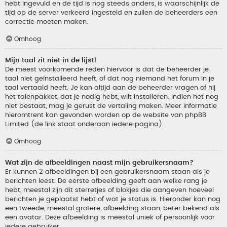
hebt ingevuld en de tijd is nog steeds anders, is waarschijnlijk de
tijd op de server verkeerd ingesteld en zullen de beheerders een
correctie moeten maken.
Omhoog
Mijn taal zit niet in de lijst!
De meest voorkomende reden hiervoor is dat de beheerder je
taal niet geïnstalleerd heeft, of dat nog niemand het forum in je
taal vertaald heeft. Je kan altijd aan de beheerder vragen of hij
het talenpakket, dat je nodig hebt, wilt installeren. Indien het nog
niet bestaat, mag je gerust de vertaling maken. Meer informatie
hieromtrent kan gevonden worden op de website van phpBB
Limited (de link staat onderaan iedere pagina).
Omhoog
Wat zijn de afbeeldingen naast mijn gebruikersnaam?
Er kunnen 2 afbeeldingen bij een gebruikersnaam staan als je
berichten leest. De eerste afbeelding geeft aan welke rang je
hebt, meestal zijn dit sterretjes of blokjes die aangeven hoeveel
berichten je geplaatst hebt of wat je status is. Hieronder kan nog
een tweede, meestal grotere, afbeelding staan, beter bekend als
een avatar. Deze afbeelding is meestal uniek of persoonlijk voor
iedere gebruiker.