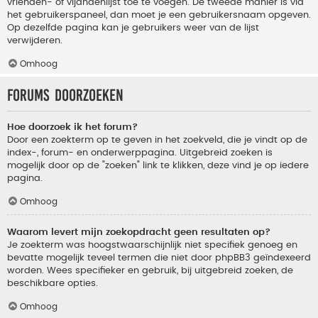
vrienden- of vijandenlijst toe te voegen. De tweede manier is via
het gebruikerspaneel, dan moet je een gebruikersnaam opgeven.
Op dezelfde pagina kan je gebruikers weer van de lijst
verwijderen.
Omhoog
Forums doorzoeken
Hoe doorzoek ik het forum?
Door een zoekterm op te geven in het zoekveld, die je vindt op de
index-, forum- en onderwerppagina. Uitgebreid zoeken is
mogelijk door op de "zoeken" link te klikken, deze vind je op iedere
pagina.
Omhoog
Waarom levert mijn zoekopdracht geen resultaten op?
Je zoekterm was hoogstwaarschijnlijk niet specifiek genoeg en
bevatte mogelijk teveel termen die niet door phpBB3 geïndexeerd
worden. Wees specifieker en gebruik, bij uitgebreid zoeken, de
beschikbare opties.
Omhoog