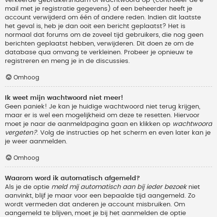
verkeerde gebruikersnaam of wachtwoord op (controleer de e-
mail met je registratie gegevens) of een beheerder heeft je
account verwijderd om één of andere reden. Indien dit laatste
het geval is, heb je dan ooit een bericht geplaatst? Het is
normaal dat forums om de zoveel tijd gebruikers, die nog geen
berichten geplaatst hebben, verwijderen. Dit doen ze om de
database qua omvang te verkleinen. Probeer je opnieuw te
registreren en meng je in de discussies.
Omhoog
Ik weet mijn wachtwoord niet meer!
Geen paniek! Je kan je huidige wachtwoord niet terug krijgen,
maar er is wel een mogelijkheid om deze te resetten. Hiervoor
moet je naar de aanmeldpagina gaan en klikken op
wachtwoord
vergeten?
. Volg de instructies op het scherm en even later kan je
je weer aanmelden.
Omhoog
Waarom word ik automatisch afgemeld?
Als je de optie
meld mij automatisch aan bij ieder bezoek
niet
aanvinkt, blijf je maar voor een bepaalde tijd aangemeld. Zo
wordt vermeden dat anderen je account misbruiken. Om
aangemeld te blijven, moet je bij het aanmelden de optie