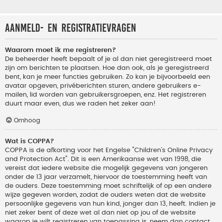
Aanmeld- en registratievragen
Waarom moet ik me registreren?
De beheerder heeft bepaalt of je al dan niet geregistreerd moet
zijn om berichten te plaatsen. Hoe dan ook, als je geregistreerd
bent, kan je meer functies gebruiken. Zo kan je bijvoorbeeld een
avatar opgeven, privéberichten sturen, andere gebruikers e-
mailen, lid worden van gebruikersgroepen, enz. Het registreren
duurt maar even, dus we raden het zeker aan!
Omhoog
Wat is COPPA?
COPPA is de afkorting voor het Engelse "Children’s Online Privacy
and Protection Act". Dit is een Amerikaanse wet van 1998, die
vereist dat iedere website die mogelijk gegevens van jongeren
onder de 13 jaar verzamelt, hiervoor de toestemming heeft van
de ouders. Deze toestemming moet schriftelijk of op een andere
wijze gegeven worden, zodat de ouders weten dat de website
persoonlijke gegevens van hun kind, jonger dan 13, heeft. Indien je
niet zeker bent of deze wet al dan niet op jou of de website
waarop je wilt registreren van toepassing is, neem dan contact