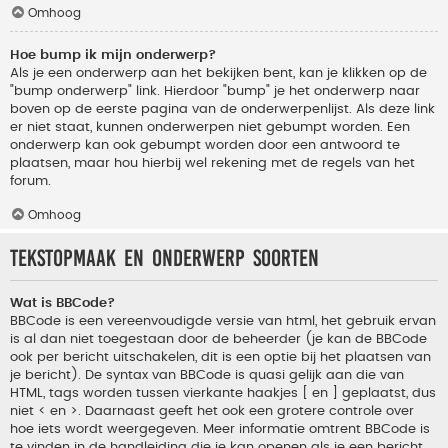
Omhoog
Hoe bump ik mijn onderwerp?
Als je een onderwerp aan het bekijken bent, kan je klikken op de
"bump onderwerp" link. Hierdoor "bump" je het onderwerp naar
boven op de eerste pagina van de onderwerpenlijst. Als deze link
er niet staat, kunnen onderwerpen niet gebumpt worden. Een
onderwerp kan ook gebumpt worden door een antwoord te
plaatsen, maar hou hierbij wel rekening met de regels van het
forum.
Omhoog
Tekstopmaak en onderwerp soorten
Wat is BBCode?
BBCode is een vereenvoudigde versie van html, het gebruik ervan
is al dan niet toegestaan door de beheerder (je kan de BBCode
ook per bericht uitschakelen, dit is een optie bij het plaatsen van
je bericht). De syntax van BBCode is quasi gelijk aan die van
HTML, tags worden tussen vierkante haakjes [ en ] geplaatst, dus
niet < en >. Daarnaast geeft het ook een grotere controle over
hoe iets wordt weergegeven. Meer informatie omtrent BBCode is
te vinden in de handleiding die je kan openen als je een bericht