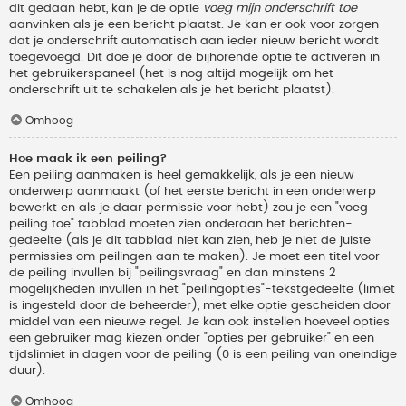
dit gedaan hebt, kan je de optie
voeg mijn onderschrift toe
aanvinken als je een bericht plaatst. Je kan er ook voor zorgen
dat je onderschrift automatisch aan ieder nieuw bericht wordt
toegevoegd. Dit doe je door de bijhorende optie te activeren in
het gebruikerspaneel (het is nog altijd mogelijk om het
onderschrift uit te schakelen als je het bericht plaatst).
Omhoog
Hoe maak ik een peiling?
Een peiling aanmaken is heel gemakkelijk, als je een nieuw
onderwerp aanmaakt (of het eerste bericht in een onderwerp
bewerkt en als je daar permissie voor hebt) zou je een "voeg
peiling toe" tabblad moeten zien onderaan het berichten-
gedeelte (als je dit tabblad niet kan zien, heb je niet de juiste
permissies om peilingen aan te maken). Je moet een titel voor
de peiling invullen bij "peilingsvraag" en dan minstens 2
mogelijkheden invullen in het "peilingopties"-tekstgedeelte (limiet
is ingesteld door de beheerder), met elke optie gescheiden door
middel van een nieuwe regel. Je kan ook instellen hoeveel opties
een gebruiker mag kiezen onder "opties per gebruiker" en een
tijdslimiet in dagen voor de peiling (0 is een peiling van oneindige
duur).
Omhoog