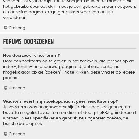
vrienden- of vijandenlijst toe te voegen. De tweede manier is via
het gebruikerspaneel, dan moet je een gebruikersnaam opgeven.
Op dezelfde pagina kan je gebruikers weer van de lijst
verwijderen.
Omhoog
Forums doorzoeken
Hoe doorzoek ik het forum?
Door een zoekterm op te geven in het zoekveld, die je vindt op de
index-, forum- en onderwerppagina. Uitgebreid zoeken is
mogelijk door op de "zoeken" link te klikken, deze vind je op iedere
pagina.
Omhoog
Waarom levert mijn zoekopdracht geen resultaten op?
Je zoekterm was hoogstwaarschijnlijk niet specifiek genoeg en
bevatte mogelijk teveel termen die niet door phpBB3 geïndexeerd
worden. Wees specifieker en gebruik, bij uitgebreid zoeken, de
beschikbare opties.
Omhoog