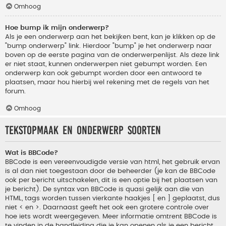
Omhoog
Hoe bump ik mijn onderwerp?
Als je een onderwerp aan het bekijken bent, kan je klikken op de
"bump onderwerp" link. Hierdoor "bump" je het onderwerp naar
boven op de eerste pagina van de onderwerpenlijst. Als deze link
er niet staat, kunnen onderwerpen niet gebumpt worden. Een
onderwerp kan ook gebumpt worden door een antwoord te
plaatsen, maar hou hierbij wel rekening met de regels van het
forum.
Omhoog
Tekstopmaak en onderwerp soorten
Wat is BBCode?
BBCode is een vereenvoudigde versie van html, het gebruik ervan
is al dan niet toegestaan door de beheerder (je kan de BBCode
ook per bericht uitschakelen, dit is een optie bij het plaatsen van
je bericht). De syntax van BBCode is quasi gelijk aan die van
HTML, tags worden tussen vierkante haakjes [ en ] geplaatst, dus
niet < en >. Daarnaast geeft het ook een grotere controle over
hoe iets wordt weergegeven. Meer informatie omtrent BBCode is
te vinden in de handleiding die je kan openen als je een bericht