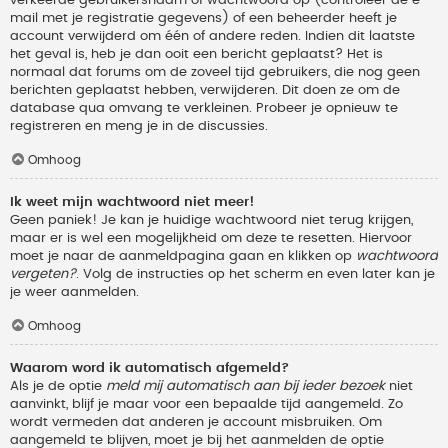
verkeerde gebruikersnaam of wachtwoord op (controleer de e-
mail met je registratie gegevens) of een beheerder heeft je
account verwijderd om één of andere reden. Indien dit laatste
het geval is, heb je dan ooit een bericht geplaatst? Het is
normaal dat forums om de zoveel tijd gebruikers, die nog geen
berichten geplaatst hebben, verwijderen. Dit doen ze om de
database qua omvang te verkleinen. Probeer je opnieuw te
registreren en meng je in de discussies.
Omhoog
Ik weet mijn wachtwoord niet meer!
Geen paniek! Je kan je huidige wachtwoord niet terug krijgen,
maar er is wel een mogelijkheid om deze te resetten. Hiervoor
moet je naar de aanmeldpagina gaan en klikken op
wachtwoord
vergeten?
. Volg de instructies op het scherm en even later kan je
je weer aanmelden.
Omhoog
Waarom word ik automatisch afgemeld?
Als je de optie
meld mij automatisch aan bij ieder bezoek
niet
aanvinkt, blijf je maar voor een bepaalde tijd aangemeld. Zo
wordt vermeden dat anderen je account misbruiken. Om
aangemeld te blijven, moet je bij het aanmelden de optie