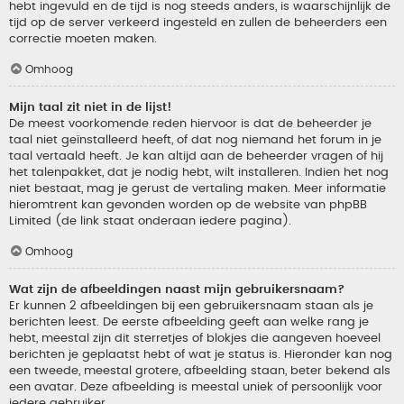
hebt ingevuld en de tijd is nog steeds anders, is waarschijnlijk de
tijd op de server verkeerd ingesteld en zullen de beheerders een
correctie moeten maken.
Omhoog
Mijn taal zit niet in de lijst!
De meest voorkomende reden hiervoor is dat de beheerder je
taal niet geïnstalleerd heeft, of dat nog niemand het forum in je
taal vertaald heeft. Je kan altijd aan de beheerder vragen of hij
het talenpakket, dat je nodig hebt, wilt installeren. Indien het nog
niet bestaat, mag je gerust de vertaling maken. Meer informatie
hieromtrent kan gevonden worden op de website van phpBB
Limited (de link staat onderaan iedere pagina).
Omhoog
Wat zijn de afbeeldingen naast mijn gebruikersnaam?
Er kunnen 2 afbeeldingen bij een gebruikersnaam staan als je
berichten leest. De eerste afbeelding geeft aan welke rang je
hebt, meestal zijn dit sterretjes of blokjes die aangeven hoeveel
berichten je geplaatst hebt of wat je status is. Hieronder kan nog
een tweede, meestal grotere, afbeelding staan, beter bekend als
een avatar. Deze afbeelding is meestal uniek of persoonlijk voor
iedere gebruiker.