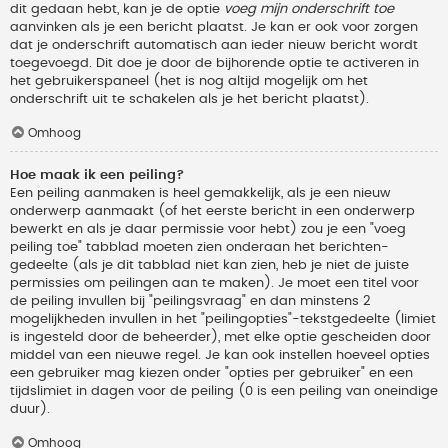
dit gedaan hebt, kan je de optie
voeg mijn onderschrift toe
aanvinken als je een bericht plaatst. Je kan er ook voor zorgen
dat je onderschrift automatisch aan ieder nieuw bericht wordt
toegevoegd. Dit doe je door de bijhorende optie te activeren in
het gebruikerspaneel (het is nog altijd mogelijk om het
onderschrift uit te schakelen als je het bericht plaatst).
Omhoog
Hoe maak ik een peiling?
Een peiling aanmaken is heel gemakkelijk, als je een nieuw
onderwerp aanmaakt (of het eerste bericht in een onderwerp
bewerkt en als je daar permissie voor hebt) zou je een "voeg
peiling toe" tabblad moeten zien onderaan het berichten-
gedeelte (als je dit tabblad niet kan zien, heb je niet de juiste
permissies om peilingen aan te maken). Je moet een titel voor
de peiling invullen bij "peilingsvraag" en dan minstens 2
mogelijkheden invullen in het "peilingopties"-tekstgedeelte (limiet
is ingesteld door de beheerder), met elke optie gescheiden door
middel van een nieuwe regel. Je kan ook instellen hoeveel opties
een gebruiker mag kiezen onder "opties per gebruiker" en een
tijdslimiet in dagen voor de peiling (0 is een peiling van oneindige
duur).
Omhoog