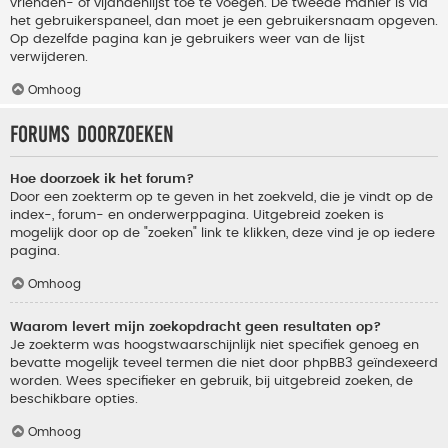
vrienden- of vijandenlijst toe te voegen. De tweede manier is via
het gebruikerspaneel, dan moet je een gebruikersnaam opgeven.
Op dezelfde pagina kan je gebruikers weer van de lijst
verwijderen.
Omhoog
Forums doorzoeken
Hoe doorzoek ik het forum?
Door een zoekterm op te geven in het zoekveld, die je vindt op de
index-, forum- en onderwerppagina. Uitgebreid zoeken is
mogelijk door op de "zoeken" link te klikken, deze vind je op iedere
pagina.
Omhoog
Waarom levert mijn zoekopdracht geen resultaten op?
Je zoekterm was hoogstwaarschijnlijk niet specifiek genoeg en
bevatte mogelijk teveel termen die niet door phpBB3 geïndexeerd
worden. Wees specifieker en gebruik, bij uitgebreid zoeken, de
beschikbare opties.
Omhoog