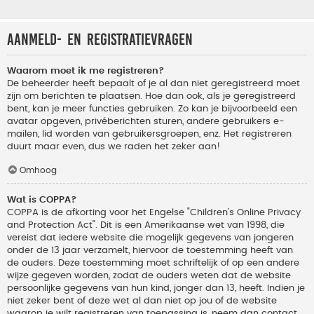
Aanmeld- en registratievragen
Waarom moet ik me registreren?
De beheerder heeft bepaalt of je al dan niet geregistreerd moet
zijn om berichten te plaatsen. Hoe dan ook, als je geregistreerd
bent, kan je meer functies gebruiken. Zo kan je bijvoorbeeld een
avatar opgeven, privéberichten sturen, andere gebruikers e-
mailen, lid worden van gebruikersgroepen, enz. Het registreren
duurt maar even, dus we raden het zeker aan!
Omhoog
Wat is COPPA?
COPPA is de afkorting voor het Engelse "Children’s Online Privacy
and Protection Act". Dit is een Amerikaanse wet van 1998, die
vereist dat iedere website die mogelijk gegevens van jongeren
onder de 13 jaar verzamelt, hiervoor de toestemming heeft van
de ouders. Deze toestemming moet schriftelijk of op een andere
wijze gegeven worden, zodat de ouders weten dat de website
persoonlijke gegevens van hun kind, jonger dan 13, heeft. Indien je
niet zeker bent of deze wet al dan niet op jou of de website
waarop je wilt registreren van toepassing is, neem dan contact