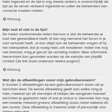
hebt ingevuld en de tijd is nog steeds anders, is waarschijnlijk de
tijd op de server verkeerd ingesteld en zullen de beheerders een
correctie moeten maken.
Omhoog
Mijn taal zit niet in de lijst!
De meest voorkomende reden hiervoor is dat de beheerder je
taal niet geïnstalleerd heeft, of dat nog niemand het forum in je
taal vertaald heeft. Je kan altijd aan de beheerder vragen of hij
het talenpakket, dat je nodig hebt, wilt installeren. Indien het nog
niet bestaat, mag je gerust de vertaling maken. Meer informatie
hieromtrent kan gevonden worden op de website van phpBB
Limited (de link staat onderaan iedere pagina).
Omhoog
Wat zijn de afbeeldingen naast mijn gebruikersnaam?
Er kunnen 2 afbeeldingen bij een gebruikersnaam staan als je
berichten leest. De eerste afbeelding geeft aan welke rang je
hebt, meestal zijn dit sterretjes of blokjes die aangeven hoeveel
berichten je geplaatst hebt of wat je status is. Hieronder kan nog
een tweede, meestal grotere, afbeelding staan, beter bekend als
een avatar. Deze afbeelding is meestal uniek of persoonlijk voor
iedere gebruiker.