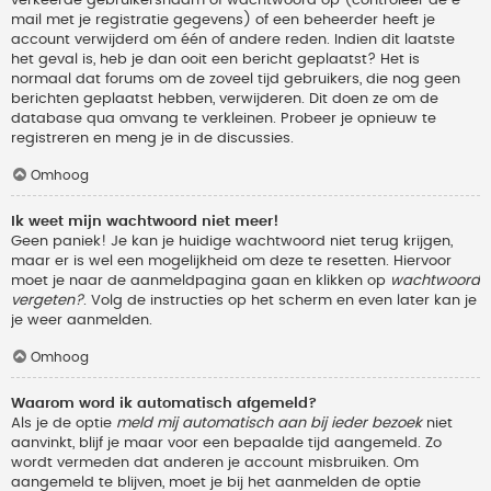
verkeerde gebruikersnaam of wachtwoord op (controleer de e-
mail met je registratie gegevens) of een beheerder heeft je
account verwijderd om één of andere reden. Indien dit laatste
het geval is, heb je dan ooit een bericht geplaatst? Het is
normaal dat forums om de zoveel tijd gebruikers, die nog geen
berichten geplaatst hebben, verwijderen. Dit doen ze om de
database qua omvang te verkleinen. Probeer je opnieuw te
registreren en meng je in de discussies.
Omhoog
Ik weet mijn wachtwoord niet meer!
Geen paniek! Je kan je huidige wachtwoord niet terug krijgen,
maar er is wel een mogelijkheid om deze te resetten. Hiervoor
moet je naar de aanmeldpagina gaan en klikken op
wachtwoord
vergeten?
. Volg de instructies op het scherm en even later kan je
je weer aanmelden.
Omhoog
Waarom word ik automatisch afgemeld?
Als je de optie
meld mij automatisch aan bij ieder bezoek
niet
aanvinkt, blijf je maar voor een bepaalde tijd aangemeld. Zo
wordt vermeden dat anderen je account misbruiken. Om
aangemeld te blijven, moet je bij het aanmelden de optie