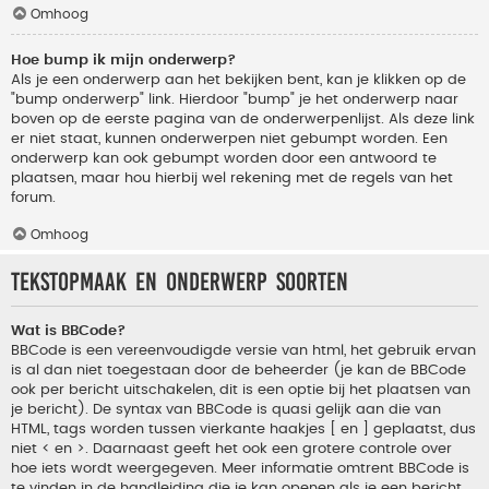
Omhoog
Hoe bump ik mijn onderwerp?
Als je een onderwerp aan het bekijken bent, kan je klikken op de
"bump onderwerp" link. Hierdoor "bump" je het onderwerp naar
boven op de eerste pagina van de onderwerpenlijst. Als deze link
er niet staat, kunnen onderwerpen niet gebumpt worden. Een
onderwerp kan ook gebumpt worden door een antwoord te
plaatsen, maar hou hierbij wel rekening met de regels van het
forum.
Omhoog
Tekstopmaak en onderwerp soorten
Wat is BBCode?
BBCode is een vereenvoudigde versie van html, het gebruik ervan
is al dan niet toegestaan door de beheerder (je kan de BBCode
ook per bericht uitschakelen, dit is een optie bij het plaatsen van
je bericht). De syntax van BBCode is quasi gelijk aan die van
HTML, tags worden tussen vierkante haakjes [ en ] geplaatst, dus
niet < en >. Daarnaast geeft het ook een grotere controle over
hoe iets wordt weergegeven. Meer informatie omtrent BBCode is
te vinden in de handleiding die je kan openen als je een bericht