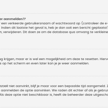
eer aanmelden!?
f een verkeerde gebruikersnaam of wachtwoord op (controleer de e-
Indien dit laatste het geval is, heb je dan ooit een bericht geplaats
n, verwijderen. Dit doen ze om de database qua omvang te verkleinen
ug krijgen, maar er is wel een mogelijkheid om deze te resetten. Hi
ies op het scherm en even later kan je je weer aanmelden.
ezoek
niet aanvinkt, blijf je maar voor een bepaalde tijd aangemeld
et aanmelden de optie aanvinken. We raden dit echter af als je geb
z. Als deze optie niet beschikbaar is, heeft de beheerder deze uitgesch