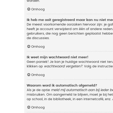
worden.
Omhoog
Ik heb me ooit geregistreerd maar kan nu niet m
De meest voorkomende oorzaken hiervoor zijn: je ga
heeft je account verwijderd om één of andere reden. 
gebruikers, die nog geen berichten geplaatst hebbe
de discussies.
Omhoog
Ik weet mijn wachtwoord niet meer!
Geen paniek! Je kan je huidige wachtwoord niet ter
klikken op
wachtwoord vergeten?
. Volg de instruct
Omhoog
Waarom word ik automatisch afgemeld?
Als je de optie
meld mij automatisch aan bij ieder b
misbruiken. Om aangemeld te blijven, moet je bij h
op school, in de bibliotheek, in een internetcafé, en
Omhoog