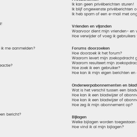
Ik kan geen privéberichten sturen!
Ik blijf ongewenste privéberichten
Ik heb spam of een e-mail met on
d!
Vrienden en vijanden
Waarvoor dient mijn vrienden- en v
Hoe verwijder of voeg ik gebruikers
et ik me aanmelden?
Forums doorzoeken
Hoe doorzoek ik het forum?
Waarom levert mijn zoekopdracht g
Waarom resulteert mijn zoekopdrac
eactie?
Hoe zoek ik een gebruiker?
Hoe kan ik mijn eigen berichten e
Onderwerpabonnementen en bladw
Wat is het verschil tussen een bla
Hoe kan ik een bladwijzer of abonn
Hoe kan ik een bladwijzer of abonn
Hoe zeg ik mijn abonnement op?
een bericht?
Bijlagen
Welke bijlagen worden toegestaan 
Hoe vind ik al mijn bijlagen?