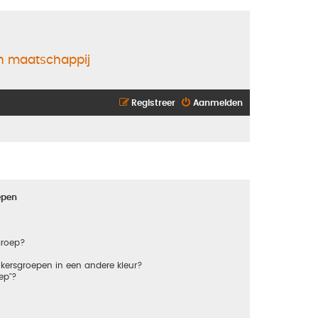
en maatschappij
Registreer
Aanmelden
epen
groep?
kersgroepen in een andere kleur?
ep"?
?