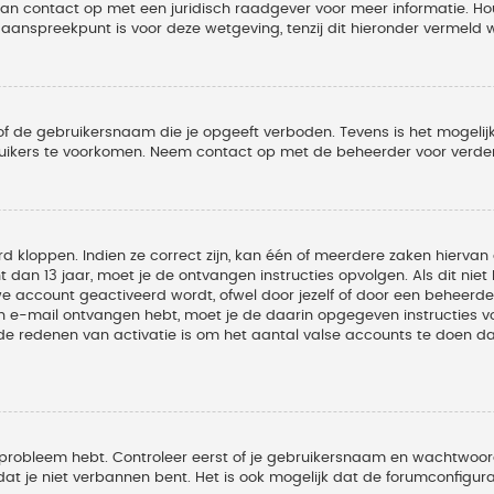
 dan contact op met een juridisch raadgever voor meer informatie. 
t aanspreekpunt is voor deze wetgeving, tenzij dit hieronder vermeld 
of de gebruikersnaam die je opgeeft verboden. Tevens is het mogelijk
ruikers te voorkomen. Neem contact op met de beheerder voor verder
 kloppen. Indien ze correct zijn, kan één of meerdere zaken hiervan 
t dan 13 jaar, moet je de ontvangen instructies opvolgen. Als dit nie
account geactiveerd wordt, ofwel door jezelf of door een beheerder
een e-mail ontvangen hebt, moet je de daarin opgegeven instructies v
 redenen van activatie is om het aantal valse accounts te doen dale
 probleem hebt. Controleer eerst of je gebruikersnaam en wachtwoord 
t je niet verbannen bent. Het is ook mogelijk dat de forumconfigura