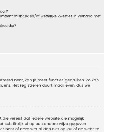
baar?
trent misbruik en/of wettelijke kwesties in verband met
eheerder?
streerd bent, kan je meer functies gebruiken. Zo kan
n, enz. Het registreren duurt maar even, dus we
, die vereist dat iedere website die mogelijk
 schriftelijk of op een andere wijze gegeven
er bent of deze wet al dan niet op jou of de website