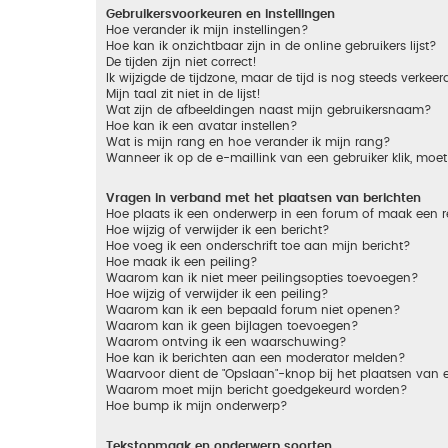
Gebruikersvoorkeuren en instellingen
Hoe verander ik mijn instellingen?
Hoe kan ik onzichtbaar zijn in de online gebruikers lijst?
De tijden zijn niet correct!
Ik wijzigde de tijdzone, maar de tijd is nog steeds verkeer
Mijn taal zit niet in de lijst!
Wat zijn de afbeeldingen naast mijn gebruikersnaam?
Hoe kan ik een avatar instellen?
Wat is mijn rang en hoe verander ik mijn rang?
Wanneer ik op de e-maillink van een gebruiker klik, mo
Vragen in verband met het plaatsen van berichten
Hoe plaats ik een onderwerp in een forum of maak een r
Hoe wijzig of verwijder ik een bericht?
Hoe voeg ik een onderschrift toe aan mijn bericht?
Hoe maak ik een peiling?
Waarom kan ik niet meer peilingsopties toevoegen?
Hoe wijzig of verwijder ik een peiling?
Waarom kan ik een bepaald forum niet openen?
Waarom kan ik geen bijlagen toevoegen?
Waarom ontving ik een waarschuwing?
Hoe kan ik berichten aan een moderator melden?
Waarvoor dient de "Opslaan"-knop bij het plaatsen van 
Waarom moet mijn bericht goedgekeurd worden?
Hoe bump ik mijn onderwerp?
Tekstopmaak en onderwerp soorten