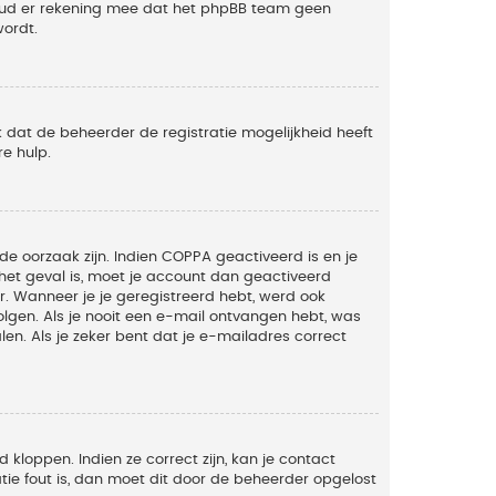
Houd er rekening mee dat het phpBB team geen
wordt.
 dat de beheerder de registratie mogelijkheid heeft
e hulp.
de oorzaak zijn. Indien COPPA geactiveerd is en je
t het geval is, moet je account dan geactiveerd
. Wanneer je je geregistreerd hebt, werd ook
olgen. Als je nooit een e-mail ontvangen hebt, was
n. Als je zeker bent dat je e-mailadres correct
kloppen. Indien ze correct zijn, kan je contact
tie fout is, dan moet dit door de beheerder opgelost