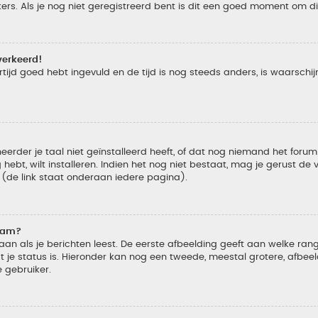
s. Als je nog niet geregistreerd bent is dit een goed moment om di
verkeerd!
tijd goed hebt ingevuld en de tijd is nog steeds anders, is waarschijn
der je taal niet geïnstalleerd heeft, of dat nog niemand het forum in
 hebt, wilt installeren. Indien het nog niet bestaat, mag je gerust d
de link staat onderaan iedere pagina).
naam?
 als je berichten leest. De eerste afbeelding geeft aan welke rang je
 je status is. Hieronder kan nog een tweede, meestal grotere, afbee
e gebruiker.