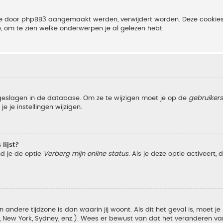
 die door phpBB3 aangemaakt werden, verwijdert worden. Deze cooki
e, om te zien welke onderwerpen je al gelezen hebt.
pgeslagen in de database. Om ze te wijzigen moet je op de
gebruiker
e je instellingen wijzigen.
lijst?
nd je de optie
Verberg mijn online status
. Als je deze optie activeert,
 andere tijdzone is dan waarin jij woont. Als dit het geval is, moet j
w York, Sydney, enz.). Wees er bewust van dat het veranderen van d