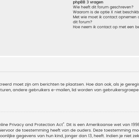
phpBB 3 vragen
Wie heeft dit forum geschreven?
Waarom is de optie X niet beschik
Met wie moet ik contact opnemen om
dit forum?
Hoe neem ik contact op met een b
treerd moet zijn om berichten te plaatsen. Hoe dan ook, als je geregi
sturen, andere gebruikers e-mailen, lid worden van gebruikersgroepe
line Privacy and Protection Act". Dit is een Amerikaanse wet van 1998
hiervoor de toestemming heeft van de ouders. Deze toestemming moet
lijke gegevens van hun kind, jonger dan 13, heeft. Indien je niet zek