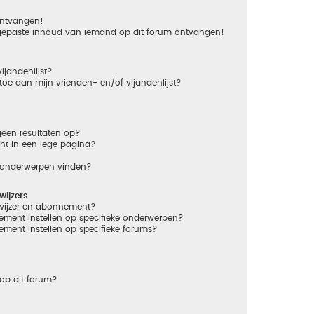
 ontvangen!
gepaste inhoud van iemand op dit forum ontvangen!
ijandenlijst?
 toe aan mijn vrienden- en/of vijandenlijst?
een resultaten op?
ht in een lege pagina?
n onderwerpen vinden?
ijzers
dwijzer en abonnement?
ement instellen op specifieke onderwerpen?
ement instellen op specifieke forums?
op dit forum?