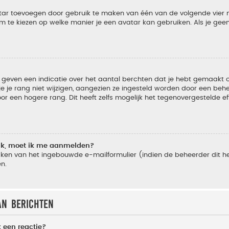
vatar toevoegen door gebruik te maken van één van de volgende vier m
m te kiezen op welke manier je een avatar kan gebruiken. Als je ge
geven een indicatie over het aantal berchten dat je hebt gemaakt of 
je rang niet wijzigen, aangezien ze ingesteld worden door een behee
 een hogere rang. Dit heeft zelfs mogelijk het tegenovergestelde e
lik, moet ik me aanmelden?
ken van het ingebouwde e-mailformulier (indien de beheerder dit he
n.
an berichten
 een reactie?