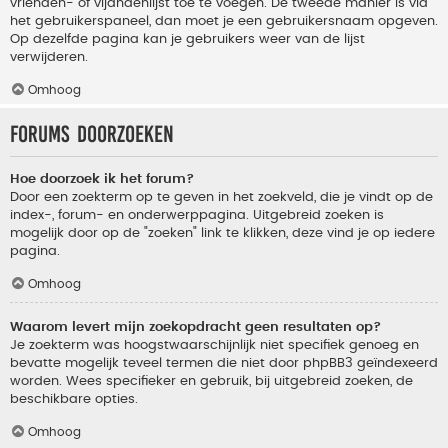
vrienden- of vijandenlijst toe te voegen. De tweede manier is via
het gebruikerspaneel, dan moet je een gebruikersnaam opgeven.
Op dezelfde pagina kan je gebruikers weer van de lijst
verwijderen.
Omhoog
Forums doorzoeken
Hoe doorzoek ik het forum?
Door een zoekterm op te geven in het zoekveld, die je vindt op de
index-, forum- en onderwerppagina. Uitgebreid zoeken is
mogelijk door op de "zoeken" link te klikken, deze vind je op iedere
pagina.
Omhoog
Waarom levert mijn zoekopdracht geen resultaten op?
Je zoekterm was hoogstwaarschijnlijk niet specifiek genoeg en
bevatte mogelijk teveel termen die niet door phpBB3 geïndexeerd
worden. Wees specifieker en gebruik, bij uitgebreid zoeken, de
beschikbare opties.
Omhoog