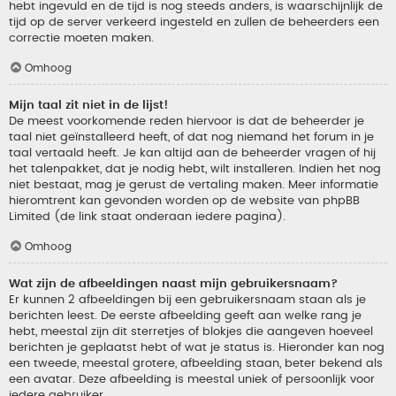
hebt ingevuld en de tijd is nog steeds anders, is waarschijnlijk de
tijd op de server verkeerd ingesteld en zullen de beheerders een
correctie moeten maken.
Omhoog
Mijn taal zit niet in de lijst!
De meest voorkomende reden hiervoor is dat de beheerder je
taal niet geïnstalleerd heeft, of dat nog niemand het forum in je
taal vertaald heeft. Je kan altijd aan de beheerder vragen of hij
het talenpakket, dat je nodig hebt, wilt installeren. Indien het nog
niet bestaat, mag je gerust de vertaling maken. Meer informatie
hieromtrent kan gevonden worden op de website van phpBB
Limited (de link staat onderaan iedere pagina).
Omhoog
Wat zijn de afbeeldingen naast mijn gebruikersnaam?
Er kunnen 2 afbeeldingen bij een gebruikersnaam staan als je
berichten leest. De eerste afbeelding geeft aan welke rang je
hebt, meestal zijn dit sterretjes of blokjes die aangeven hoeveel
berichten je geplaatst hebt of wat je status is. Hieronder kan nog
een tweede, meestal grotere, afbeelding staan, beter bekend als
een avatar. Deze afbeelding is meestal uniek of persoonlijk voor
iedere gebruiker.