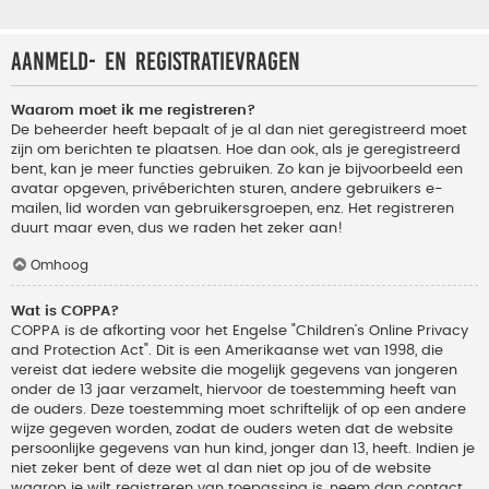
Aanmeld- en registratievragen
Waarom moet ik me registreren?
De beheerder heeft bepaalt of je al dan niet geregistreerd moet
zijn om berichten te plaatsen. Hoe dan ook, als je geregistreerd
bent, kan je meer functies gebruiken. Zo kan je bijvoorbeeld een
avatar opgeven, privéberichten sturen, andere gebruikers e-
mailen, lid worden van gebruikersgroepen, enz. Het registreren
duurt maar even, dus we raden het zeker aan!
Omhoog
Wat is COPPA?
COPPA is de afkorting voor het Engelse "Children’s Online Privacy
and Protection Act". Dit is een Amerikaanse wet van 1998, die
vereist dat iedere website die mogelijk gegevens van jongeren
onder de 13 jaar verzamelt, hiervoor de toestemming heeft van
de ouders. Deze toestemming moet schriftelijk of op een andere
wijze gegeven worden, zodat de ouders weten dat de website
persoonlijke gegevens van hun kind, jonger dan 13, heeft. Indien je
niet zeker bent of deze wet al dan niet op jou of de website
waarop je wilt registreren van toepassing is, neem dan contact