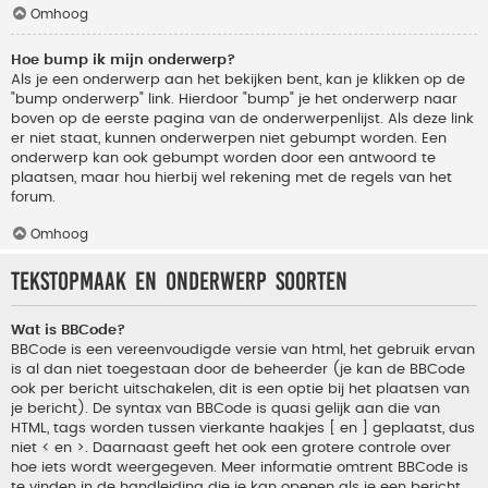
Omhoog
Hoe bump ik mijn onderwerp?
Als je een onderwerp aan het bekijken bent, kan je klikken op de
"bump onderwerp" link. Hierdoor "bump" je het onderwerp naar
boven op de eerste pagina van de onderwerpenlijst. Als deze link
er niet staat, kunnen onderwerpen niet gebumpt worden. Een
onderwerp kan ook gebumpt worden door een antwoord te
plaatsen, maar hou hierbij wel rekening met de regels van het
forum.
Omhoog
Tekstopmaak en onderwerp soorten
Wat is BBCode?
BBCode is een vereenvoudigde versie van html, het gebruik ervan
is al dan niet toegestaan door de beheerder (je kan de BBCode
ook per bericht uitschakelen, dit is een optie bij het plaatsen van
je bericht). De syntax van BBCode is quasi gelijk aan die van
HTML, tags worden tussen vierkante haakjes [ en ] geplaatst, dus
niet < en >. Daarnaast geeft het ook een grotere controle over
hoe iets wordt weergegeven. Meer informatie omtrent BBCode is
te vinden in de handleiding die je kan openen als je een bericht