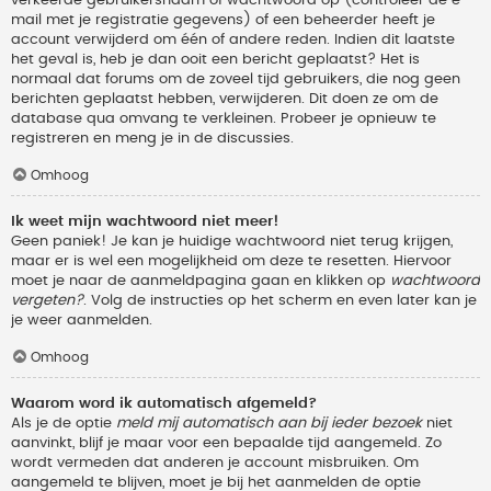
verkeerde gebruikersnaam of wachtwoord op (controleer de e-
mail met je registratie gegevens) of een beheerder heeft je
account verwijderd om één of andere reden. Indien dit laatste
het geval is, heb je dan ooit een bericht geplaatst? Het is
normaal dat forums om de zoveel tijd gebruikers, die nog geen
berichten geplaatst hebben, verwijderen. Dit doen ze om de
database qua omvang te verkleinen. Probeer je opnieuw te
registreren en meng je in de discussies.
Omhoog
Ik weet mijn wachtwoord niet meer!
Geen paniek! Je kan je huidige wachtwoord niet terug krijgen,
maar er is wel een mogelijkheid om deze te resetten. Hiervoor
moet je naar de aanmeldpagina gaan en klikken op
wachtwoord
vergeten?
. Volg de instructies op het scherm en even later kan je
je weer aanmelden.
Omhoog
Waarom word ik automatisch afgemeld?
Als je de optie
meld mij automatisch aan bij ieder bezoek
niet
aanvinkt, blijf je maar voor een bepaalde tijd aangemeld. Zo
wordt vermeden dat anderen je account misbruiken. Om
aangemeld te blijven, moet je bij het aanmelden de optie