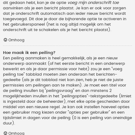
dit gedaan hebt, kan je de optie
voeg mijn onderschrift toe
aanvinken als je een bericht plaatst. Je kan er ook voor zorgen
dat je onderschrift automatisch aan ieder nieuw bericht wordt
toegevoegd. Dit doe je door de bijhorende optie te activeren in
het gebruikerspaneel (het is nog altijd mogelijk om het
onderschrift uit te schakelen als je het bericht plaatst).
Omhoog
Hoe maak ik een peiling?
Een peiling aanmaken is heel gemakkelijk, als je een nieuw
onderwerp aanmaakt (of het eerste bericht in een onderwerp
bewerkt en als je daar permissie voor hebt) zou je een "voeg
peiling toe" tabblad moeten zien onderaan het berichten-
gedeelte (als je dit tabblad niet kan zien, heb je niet de juiste
permissies om peilingen aan te maken). Je moet een titel voor
de peiling invullen bij "peilingsvraag" en dan minstens 2
mogelijkheden invullen in het "peilingopties"-tekstgedeelte (limiet
is ingesteld door de beheerder), met elke optie gescheiden door
middel van een nieuwe regel. Je kan ook instellen hoeveel opties
een gebruiker mag kiezen onder "opties per gebruiker" en een
tijdslimiet in dagen voor de peiling (0 is een peiling van oneindige
duur).
Omhoog