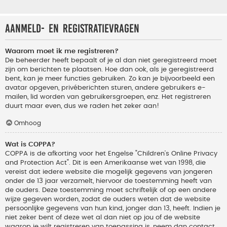
Aanmeld- en registratievragen
Waarom moet ik me registreren?
De beheerder heeft bepaalt of je al dan niet geregistreerd moet
zijn om berichten te plaatsen. Hoe dan ook, als je geregistreerd
bent, kan je meer functies gebruiken. Zo kan je bijvoorbeeld een
avatar opgeven, privéberichten sturen, andere gebruikers e-
mailen, lid worden van gebruikersgroepen, enz. Het registreren
duurt maar even, dus we raden het zeker aan!
Omhoog
Wat is COPPA?
COPPA is de afkorting voor het Engelse "Children’s Online Privacy
and Protection Act". Dit is een Amerikaanse wet van 1998, die
vereist dat iedere website die mogelijk gegevens van jongeren
onder de 13 jaar verzamelt, hiervoor de toestemming heeft van
de ouders. Deze toestemming moet schriftelijk of op een andere
wijze gegeven worden, zodat de ouders weten dat de website
persoonlijke gegevens van hun kind, jonger dan 13, heeft. Indien je
niet zeker bent of deze wet al dan niet op jou of de website
waarop je wilt registreren van toepassing is, neem dan contact