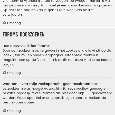
vrienden- of vijandenlijst toe te voegen. De tweede manier is via
het gebruikerspaneel, dan moet je een gebruikersnaam opgeven.
Op dezelfde pagina kan je gebruikers weer van de lijst
verwijderen.
Omhoog
Forums doorzoeken
Hoe doorzoek ik het forum?
Door een zoekterm op te geven in het zoekveld, die je vindt op de
index-, forum- en onderwerppagina. Uitgebreid zoeken is
mogelijk door op de "zoeken" link te klikken, deze vind je op iedere
pagina.
Omhoog
Waarom levert mijn zoekopdracht geen resultaten op?
Je zoekterm was hoogstwaarschijnlijk niet specifiek genoeg en
bevatte mogelijk teveel termen die niet door phpBB3 geïndexeerd
worden. Wees specifieker en gebruik, bij uitgebreid zoeken, de
beschikbare opties.
Omhoog