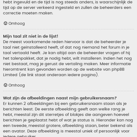
hebt ingevuld en de tijd is nog steeds anders, is waarschijnlijk de
tijd op de server verkeerd ingesteld en zullen de beheerders een
correctie moeten maken.
Omhoog
Mijn taal zit niet in de lijst!
De meest voorkomende reden hiervoor is dat de beheerder je
taal niet geïnstalleerd heeft, of dat nog niemand het forum in je
taal vertaald heeft. Je kan altijd aan de beheerder vragen of hij
het talenpakket, dat je nodig hebt, wilt installeren. Indien het nog
niet bestaat, mag je gerust de vertaling maken. Meer informatie
hieromtrent kan gevonden worden op de website van phpBB
Limited (de link staat onderaan iedere pagina).
Omhoog
Wat zijn de afbeeldingen naast mijn gebruikersnaam?
Er kunnen 2 afbeeldingen bij een gebruikersnaam staan als je
berichten leest. De eerste afbeelding geeft aan welke rang je
hebt, meestal zijn dit sterretjes of blokjes die aangeven hoeveel
berichten je geplaatst hebt of wat je status is. Hieronder kan nog
een tweede, meestal grotere, afbeelding staan, beter bekend als
een avatar. Deze afbeelding is meestal uniek of persoonlijk voor
iedere gebruiker.