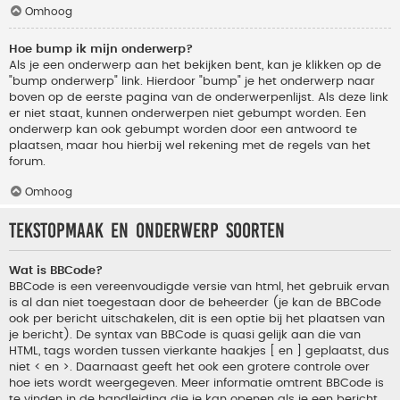
Omhoog
Hoe bump ik mijn onderwerp?
Als je een onderwerp aan het bekijken bent, kan je klikken op de
"bump onderwerp" link. Hierdoor "bump" je het onderwerp naar
boven op de eerste pagina van de onderwerpenlijst. Als deze link
er niet staat, kunnen onderwerpen niet gebumpt worden. Een
onderwerp kan ook gebumpt worden door een antwoord te
plaatsen, maar hou hierbij wel rekening met de regels van het
forum.
Omhoog
Tekstopmaak en onderwerp soorten
Wat is BBCode?
BBCode is een vereenvoudigde versie van html, het gebruik ervan
is al dan niet toegestaan door de beheerder (je kan de BBCode
ook per bericht uitschakelen, dit is een optie bij het plaatsen van
je bericht). De syntax van BBCode is quasi gelijk aan die van
HTML, tags worden tussen vierkante haakjes [ en ] geplaatst, dus
niet < en >. Daarnaast geeft het ook een grotere controle over
hoe iets wordt weergegeven. Meer informatie omtrent BBCode is
te vinden in de handleiding die je kan openen als je een bericht