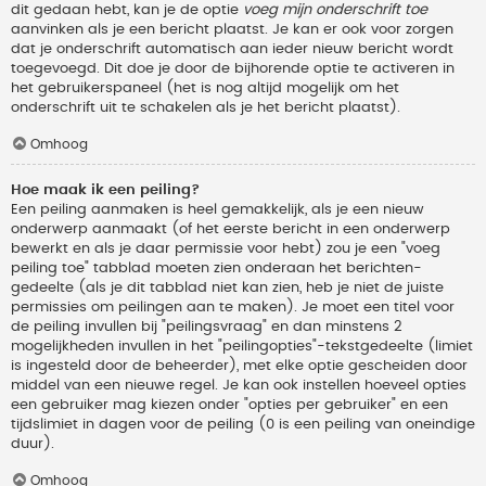
dit gedaan hebt, kan je de optie
voeg mijn onderschrift toe
aanvinken als je een bericht plaatst. Je kan er ook voor zorgen
dat je onderschrift automatisch aan ieder nieuw bericht wordt
toegevoegd. Dit doe je door de bijhorende optie te activeren in
het gebruikerspaneel (het is nog altijd mogelijk om het
onderschrift uit te schakelen als je het bericht plaatst).
Omhoog
Hoe maak ik een peiling?
Een peiling aanmaken is heel gemakkelijk, als je een nieuw
onderwerp aanmaakt (of het eerste bericht in een onderwerp
bewerkt en als je daar permissie voor hebt) zou je een "voeg
peiling toe" tabblad moeten zien onderaan het berichten-
gedeelte (als je dit tabblad niet kan zien, heb je niet de juiste
permissies om peilingen aan te maken). Je moet een titel voor
de peiling invullen bij "peilingsvraag" en dan minstens 2
mogelijkheden invullen in het "peilingopties"-tekstgedeelte (limiet
is ingesteld door de beheerder), met elke optie gescheiden door
middel van een nieuwe regel. Je kan ook instellen hoeveel opties
een gebruiker mag kiezen onder "opties per gebruiker" en een
tijdslimiet in dagen voor de peiling (0 is een peiling van oneindige
duur).
Omhoog