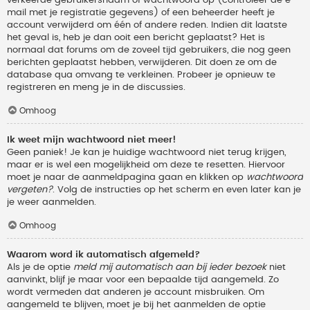
verkeerde gebruikersnaam of wachtwoord op (controleer de e-
mail met je registratie gegevens) of een beheerder heeft je
account verwijderd om één of andere reden. Indien dit laatste
het geval is, heb je dan ooit een bericht geplaatst? Het is
normaal dat forums om de zoveel tijd gebruikers, die nog geen
berichten geplaatst hebben, verwijderen. Dit doen ze om de
database qua omvang te verkleinen. Probeer je opnieuw te
registreren en meng je in de discussies.
Omhoog
Ik weet mijn wachtwoord niet meer!
Geen paniek! Je kan je huidige wachtwoord niet terug krijgen,
maar er is wel een mogelijkheid om deze te resetten. Hiervoor
moet je naar de aanmeldpagina gaan en klikken op
wachtwoord
vergeten?
. Volg de instructies op het scherm en even later kan je
je weer aanmelden.
Omhoog
Waarom word ik automatisch afgemeld?
Als je de optie
meld mij automatisch aan bij ieder bezoek
niet
aanvinkt, blijf je maar voor een bepaalde tijd aangemeld. Zo
wordt vermeden dat anderen je account misbruiken. Om
aangemeld te blijven, moet je bij het aanmelden de optie