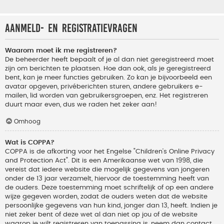
Aanmeld- en registratievragen
Waarom moet ik me registreren?
De beheerder heeft bepaalt of je al dan niet geregistreerd moet
zijn om berichten te plaatsen. Hoe dan ook, als je geregistreerd
bent, kan je meer functies gebruiken. Zo kan je bijvoorbeeld een
avatar opgeven, privéberichten sturen, andere gebruikers e-
mailen, lid worden van gebruikersgroepen, enz. Het registreren
duurt maar even, dus we raden het zeker aan!
Omhoog
Wat is COPPA?
COPPA is de afkorting voor het Engelse "Children’s Online Privacy
and Protection Act". Dit is een Amerikaanse wet van 1998, die
vereist dat iedere website die mogelijk gegevens van jongeren
onder de 13 jaar verzamelt, hiervoor de toestemming heeft van
de ouders. Deze toestemming moet schriftelijk of op een andere
wijze gegeven worden, zodat de ouders weten dat de website
persoonlijke gegevens van hun kind, jonger dan 13, heeft. Indien je
niet zeker bent of deze wet al dan niet op jou of de website
waarop je wilt registreren van toepassing is, neem dan contact