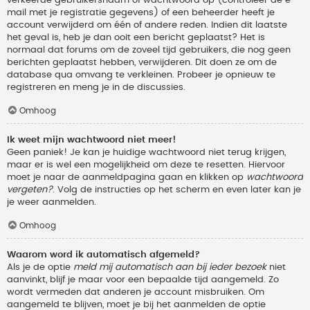
verkeerde gebruikersnaam of wachtwoord op (controleer de e-
mail met je registratie gegevens) of een beheerder heeft je
account verwijderd om één of andere reden. Indien dit laatste
het geval is, heb je dan ooit een bericht geplaatst? Het is
normaal dat forums om de zoveel tijd gebruikers, die nog geen
berichten geplaatst hebben, verwijderen. Dit doen ze om de
database qua omvang te verkleinen. Probeer je opnieuw te
registreren en meng je in de discussies.
Omhoog
Ik weet mijn wachtwoord niet meer!
Geen paniek! Je kan je huidige wachtwoord niet terug krijgen,
maar er is wel een mogelijkheid om deze te resetten. Hiervoor
moet je naar de aanmeldpagina gaan en klikken op
wachtwoord
vergeten?
. Volg de instructies op het scherm en even later kan je
je weer aanmelden.
Omhoog
Waarom word ik automatisch afgemeld?
Als je de optie
meld mij automatisch aan bij ieder bezoek
niet
aanvinkt, blijf je maar voor een bepaalde tijd aangemeld. Zo
wordt vermeden dat anderen je account misbruiken. Om
aangemeld te blijven, moet je bij het aanmelden de optie