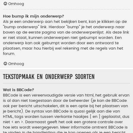
Omhoog
Hoe bump ik mijn onderwerp?
Als je een onderwerp aan het bekijken bent, kan je klikken op de
"bump onderwerp" link. Hierdoor "bump" je het onderwerp naar
boven op de eerste pagina van de onderwerpenlijst. Als deze link
er niet staat, kunnen onderwerpen niet gebumpt worden. Een
onderwerp kan ook gebumpt worden door een antwoord te
plaatsen, maar hou hierbij wel rekening met de regels van het
forum.
Omhoog
Tekstopmaak en onderwerp soorten
Wat is BBCode?
BBCode is een vereenvoudigde versie van html, het gebruik ervan
is al dan niet toegestaan door de beheerder (je kan de BBCode
ook per bericht uitschakelen, dit is een optie bij het plaatsen van
je bericht). De syntax van BBCode is quasi gelijk aan die van
HTML, tags worden tussen vierkante haakjes [ en ] geplaatst, dus
niet < en >. Daarnaast geeft het ook een grotere controle over
hoe iets wordt weergegeven. Meer informatie omtrent BBCode is
te vinden in de handleiding die je kan openen als je een bericht