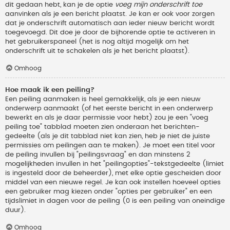
dit gedaan hebt, kan je de optie
voeg mijn onderschrift toe
aanvinken als je een bericht plaatst. Je kan er ook voor zorgen
dat je onderschrift automatisch aan ieder nieuw bericht wordt
toegevoegd. Dit doe je door de bijhorende optie te activeren in
het gebruikerspaneel (het is nog altijd mogelijk om het
onderschrift uit te schakelen als je het bericht plaatst).
Omhoog
Hoe maak ik een peiling?
Een peiling aanmaken is heel gemakkelijk, als je een nieuw
onderwerp aanmaakt (of het eerste bericht in een onderwerp
bewerkt en als je daar permissie voor hebt) zou je een "voeg
peiling toe" tabblad moeten zien onderaan het berichten-
gedeelte (als je dit tabblad niet kan zien, heb je niet de juiste
permissies om peilingen aan te maken). Je moet een titel voor
de peiling invullen bij "peilingsvraag" en dan minstens 2
mogelijkheden invullen in het "peilingopties"-tekstgedeelte (limiet
is ingesteld door de beheerder), met elke optie gescheiden door
middel van een nieuwe regel. Je kan ook instellen hoeveel opties
een gebruiker mag kiezen onder "opties per gebruiker" en een
tijdslimiet in dagen voor de peiling (0 is een peiling van oneindige
duur).
Omhoog