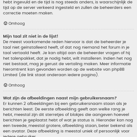
hebt ingevuld en de tijd is nog steeds anders, is waarschijnlijk de
tijd op de server verkeerd ingesteld en zullen de beheerders een
correctie moeten maken.
Omhoog
Mijn taal zit niet in de lijst!
De meest voorkomende reden hiervoor is dat de beheerder je
taal niet geïnstalleerd heeft, of dat nog niemand het forum in je
taal vertaald heeft. Je kan altijd aan de beheerder vragen of hij
het talenpakket, dat je nodig hebt, wilt installeren. Indien het nog
niet bestaat, mag je gerust de vertaling maken. Meer informatie
hieromtrent kan gevonden worden op de website van phpBB
Limited (de link staat onderaan iedere pagina).
Omhoog
Wat zijn de afbeeldingen naast mijn gebruikersnaam?
Er kunnen 2 afbeeldingen bij een gebruikersnaam staan als je
berichten leest. De eerste afbeelding geeft aan welke rang je
hebt, meestal zijn dit sterretjes of blokjes die aangeven hoeveel
berichten je geplaatst hebt of wat je status is. Hieronder kan nog
een tweede, meestal grotere, afbeelding staan, beter bekend als
een avatar. Deze afbeelding is meestal uniek of persoonlijk voor
iedere gebruiker.