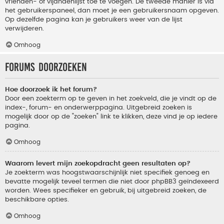
vrienden- of vijandenlijst toe te voegen. De tweede manier is via
het gebruikerspaneel, dan moet je een gebruikersnaam opgeven.
Op dezelfde pagina kan je gebruikers weer van de lijst
verwijderen.
Omhoog
Forums doorzoeken
Hoe doorzoek ik het forum?
Door een zoekterm op te geven in het zoekveld, die je vindt op de
index-, forum- en onderwerppagina. Uitgebreid zoeken is
mogelijk door op de "zoeken" link te klikken, deze vind je op iedere
pagina.
Omhoog
Waarom levert mijn zoekopdracht geen resultaten op?
Je zoekterm was hoogstwaarschijnlijk niet specifiek genoeg en
bevatte mogelijk teveel termen die niet door phpBB3 geïndexeerd
worden. Wees specifieker en gebruik, bij uitgebreid zoeken, de
beschikbare opties.
Omhoog