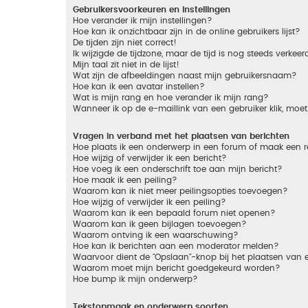
Gebruikersvoorkeuren en instellingen
Hoe verander ik mijn instellingen?
Hoe kan ik onzichtbaar zijn in de online gebruikers lijst?
De tijden zijn niet correct!
Ik wijzigde de tijdzone, maar de tijd is nog steeds verkeer
Mijn taal zit niet in de lijst!
Wat zijn de afbeeldingen naast mijn gebruikersnaam?
Hoe kan ik een avatar instellen?
Wat is mijn rang en hoe verander ik mijn rang?
Wanneer ik op de e-maillink van een gebruiker klik, mo
Vragen in verband met het plaatsen van berichten
Hoe plaats ik een onderwerp in een forum of maak een r
Hoe wijzig of verwijder ik een bericht?
Hoe voeg ik een onderschrift toe aan mijn bericht?
Hoe maak ik een peiling?
Waarom kan ik niet meer peilingsopties toevoegen?
Hoe wijzig of verwijder ik een peiling?
Waarom kan ik een bepaald forum niet openen?
Waarom kan ik geen bijlagen toevoegen?
Waarom ontving ik een waarschuwing?
Hoe kan ik berichten aan een moderator melden?
Waarvoor dient de "Opslaan"-knop bij het plaatsen van 
Waarom moet mijn bericht goedgekeurd worden?
Hoe bump ik mijn onderwerp?
Tekstopmaak en onderwerp soorten