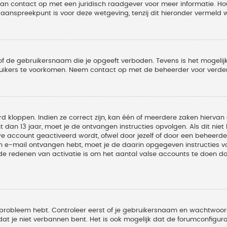
 dan contact op met een juridisch raadgever voor meer informatie. 
t aanspreekpunt is voor deze wetgeving, tenzij dit hieronder vermeld 
of de gebruikersnaam die je opgeeft verboden. Tevens is het mogelijk
ruikers te voorkomen. Neem contact op met de beheerder voor verder
 kloppen. Indien ze correct zijn, kan één of meerdere zaken hiervan 
t dan 13 jaar, moet je de ontvangen instructies opvolgen. Als dit nie
account geactiveerd wordt, ofwel door jezelf of door een beheerder
een e-mail ontvangen hebt, moet je de daarin opgegeven instructies v
 redenen van activatie is om het aantal valse accounts te doen dale
 probleem hebt. Controleer eerst of je gebruikersnaam en wachtwoord 
t je niet verbannen bent. Het is ook mogelijk dat de forumconfigura