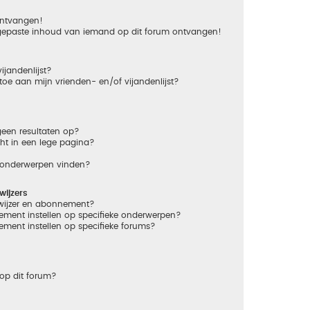
 ontvangen!
gepaste inhoud van iemand op dit forum ontvangen!
ijandenlijst?
 toe aan mijn vrienden- en/of vijandenlijst?
een resultaten op?
ht in een lege pagina?
n onderwerpen vinden?
ijzers
dwijzer en abonnement?
ement instellen op specifieke onderwerpen?
ement instellen op specifieke forums?
op dit forum?