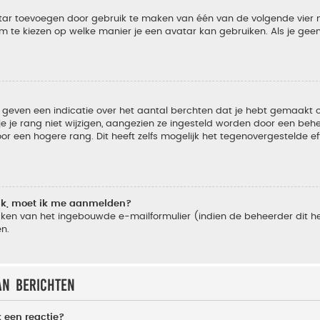
vatar toevoegen door gebruik te maken van één van de volgende vier m
m te kiezen op welke manier je een avatar kan gebruiken. Als je ge
geven een indicatie over het aantal berchten dat je hebt gemaakt of 
je rang niet wijzigen, aangezien ze ingesteld worden door een behee
 een hogere rang. Dit heeft zelfs mogelijk het tegenovergestelde e
lik, moet ik me aanmelden?
ken van het ingebouwde e-mailformulier (indien de beheerder dit he
n.
an berichten
 een reactie?