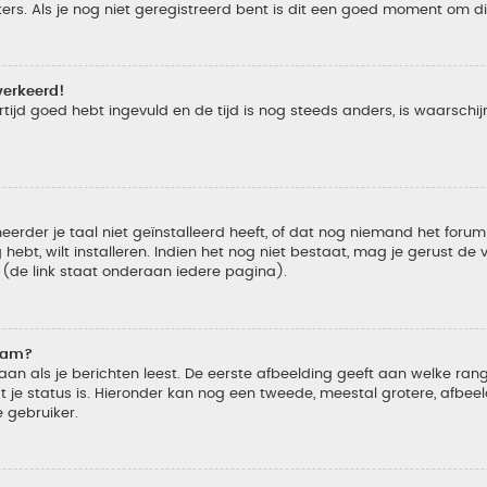
s. Als je nog niet geregistreerd bent is dit een goed moment om di
verkeerd!
tijd goed hebt ingevuld en de tijd is nog steeds anders, is waarschijn
der je taal niet geïnstalleerd heeft, of dat nog niemand het forum in
 hebt, wilt installeren. Indien het nog niet bestaat, mag je gerust d
de link staat onderaan iedere pagina).
naam?
 als je berichten leest. De eerste afbeelding geeft aan welke rang je
 je status is. Hieronder kan nog een tweede, meestal grotere, afbee
e gebruiker.