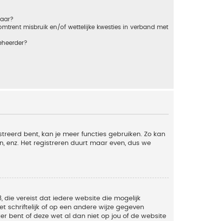
baar?
trent misbruik en/of wettelijke kwesties in verband met
eheerder?
streerd bent, kan je meer functies gebruiken. Zo kan
n, enz. Het registreren duurt maar even, dus we
, die vereist dat iedere website die mogelijk
 schriftelijk of op een andere wijze gegeven
er bent of deze wet al dan niet op jou of de website