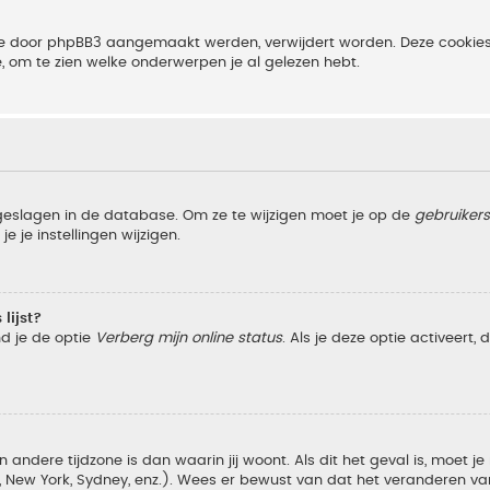
 die door phpBB3 aangemaakt werden, verwijdert worden. Deze cooki
e, om te zien welke onderwerpen je al gelezen hebt.
pgeslagen in de database. Om ze te wijzigen moet je op de
gebruiker
e je instellingen wijzigen.
lijst?
nd je de optie
Verberg mijn online status
. Als je deze optie activeert,
 andere tijdzone is dan waarin jij woont. Als dit het geval is, moet j
w York, Sydney, enz.). Wees er bewust van dat het veranderen van d