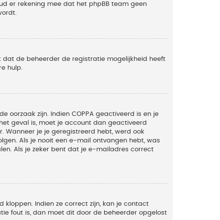
Houd er rekening mee dat het phpBB team geen
wordt.
 dat de beheerder de registratie mogelijkheid heeft
e hulp.
de oorzaak zijn. Indien COPPA geactiveerd is en je
t het geval is, moet je account dan geactiveerd
. Wanneer je je geregistreerd hebt, werd ook
olgen. Als je nooit een e-mail ontvangen hebt, was
n. Als je zeker bent dat je e-mailadres correct
kloppen. Indien ze correct zijn, kan je contact
tie fout is, dan moet dit door de beheerder opgelost