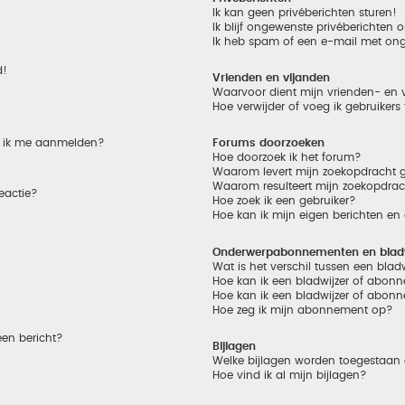
Ik kan geen privéberichten sturen!
Ik blijf ongewenste privéberichten
Ik heb spam of een e-mail met on
d!
Vrienden en vijanden
Waarvoor dient mijn vrienden- en v
Hoe verwijder of voeg ik gebruikers
et ik me aanmelden?
Forums doorzoeken
Hoe doorzoek ik het forum?
Waarom levert mijn zoekopdracht g
Waarom resulteert mijn zoekopdrac
eactie?
Hoe zoek ik een gebruiker?
Hoe kan ik mijn eigen berichten e
Onderwerpabonnementen en bladw
Wat is het verschil tussen een bla
Hoe kan ik een bladwijzer of abonn
Hoe kan ik een bladwijzer of abonn
Hoe zeg ik mijn abonnement op?
een bericht?
Bijlagen
Welke bijlagen worden toegestaan 
Hoe vind ik al mijn bijlagen?