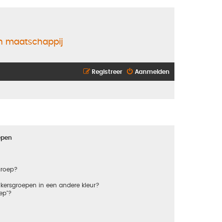
en maatschappij
Registreer
Aanmelden
epen
groep?
kersgroepen in een andere kleur?
ep"?
?