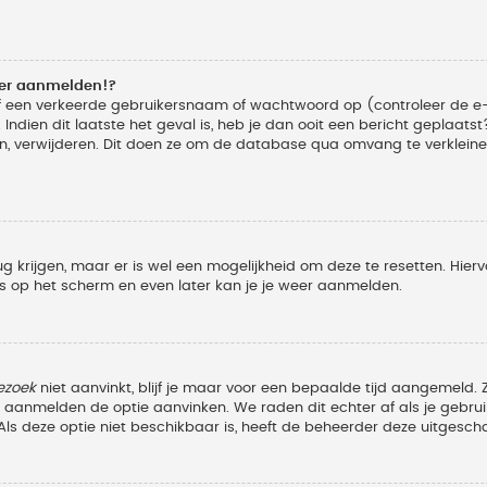
eer aanmelden!?
f een verkeerde gebruikersnaam of wachtwoord op (controleer de e-
Indien dit laatste het geval is, heb je dan ooit een bericht geplaats
n, verwijderen. Dit doen ze om de database qua omvang te verkleinen
ug krijgen, maar er is wel een mogelijkheid om deze te resetten. Hi
ies op het scherm en even later kan je je weer aanmelden.
ezoek
niet aanvinkt, blijf je maar voor een bepaalde tijd aangemeld
et aanmelden de optie aanvinken. We raden dit echter af als je geb
z. Als deze optie niet beschikbaar is, heeft de beheerder deze uitgesch