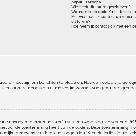
phpBB 3 vragen
Wie heeft dit forum geschreven?
Waarom is de optie X niet beschik
Met wie moet ik contact opnemen om
dit forum?
Hoe neem ik contact op met een b
treerd moet zijn om berichten te plaatsen. Hoe dan ook, als je geregi
sturen, andere gebruikers e-mailen, lid worden van gebruikersgroepe
line Privacy and Protection Act". Dit is een Amerikaanse wet van 1998
hiervoor de toestemming heeft van de ouders. Deze toestemming moet
lijke gegevens van hun kind, jonger dan 13, heeft. Indien je niet zek