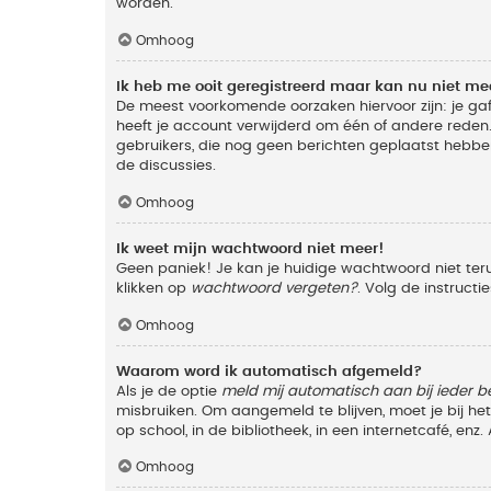
worden.
Omhoog
Ik heb me ooit geregistreerd maar kan nu niet m
De meest voorkomende oorzaken hiervoor zijn: je ga
heeft je account verwijderd om één of andere reden. 
gebruikers, die nog geen berichten geplaatst hebbe
de discussies.
Omhoog
Ik weet mijn wachtwoord niet meer!
Geen paniek! Je kan je huidige wachtwoord niet ter
klikken op
wachtwoord vergeten?
. Volg de instruct
Omhoog
Waarom word ik automatisch afgemeld?
Als je de optie
meld mij automatisch aan bij ieder b
misbruiken. Om aangemeld te blijven, moet je bij h
op school, in de bibliotheek, in een internetcafé, en
Omhoog