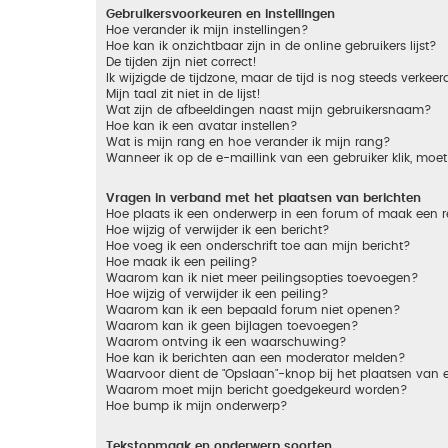
Gebruikersvoorkeuren en instellingen
Hoe verander ik mijn instellingen?
Hoe kan ik onzichtbaar zijn in de online gebruikers lijst?
De tijden zijn niet correct!
Ik wijzigde de tijdzone, maar de tijd is nog steeds verkeer
Mijn taal zit niet in de lijst!
Wat zijn de afbeeldingen naast mijn gebruikersnaam?
Hoe kan ik een avatar instellen?
Wat is mijn rang en hoe verander ik mijn rang?
Wanneer ik op de e-maillink van een gebruiker klik, mo
Vragen in verband met het plaatsen van berichten
Hoe plaats ik een onderwerp in een forum of maak een r
Hoe wijzig of verwijder ik een bericht?
Hoe voeg ik een onderschrift toe aan mijn bericht?
Hoe maak ik een peiling?
Waarom kan ik niet meer peilingsopties toevoegen?
Hoe wijzig of verwijder ik een peiling?
Waarom kan ik een bepaald forum niet openen?
Waarom kan ik geen bijlagen toevoegen?
Waarom ontving ik een waarschuwing?
Hoe kan ik berichten aan een moderator melden?
Waarvoor dient de "Opslaan"-knop bij het plaatsen van 
Waarom moet mijn bericht goedgekeurd worden?
Hoe bump ik mijn onderwerp?
Tekstopmaak en onderwerp soorten