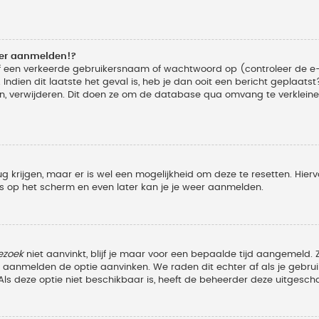
eer aanmelden!?
f een verkeerde gebruikersnaam of wachtwoord op (controleer de e-
Indien dit laatste het geval is, heb je dan ooit een bericht geplaats
n, verwijderen. Dit doen ze om de database qua omvang te verkleinen
ug krijgen, maar er is wel een mogelijkheid om deze te resetten. Hi
ies op het scherm en even later kan je je weer aanmelden.
ezoek
niet aanvinkt, blijf je maar voor een bepaalde tijd aangemeld
et aanmelden de optie aanvinken. We raden dit echter af als je geb
z. Als deze optie niet beschikbaar is, heeft de beheerder deze uitgesch