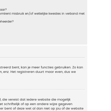
baar?
trent misbruik en/of wettelijke kwesties in verband met
eheerder?
streerd bent, kan je meer functies gebruiken. Zo kan
n, enz. Het registreren duurt maar even, dus we
, die vereist dat iedere website die mogelijk
 schriftelijk of op een andere wijze gegeven
er bent of deze wet al dan niet op jou of de website