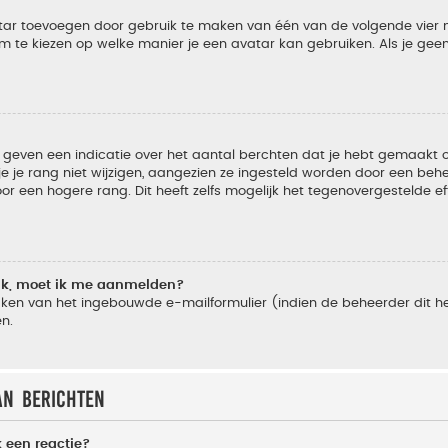
vatar toevoegen door gebruik te maken van één van de volgende vier m
m te kiezen op welke manier je een avatar kan gebruiken. Als je ge
geven een indicatie over het aantal berchten dat je hebt gemaakt of 
je rang niet wijzigen, aangezien ze ingesteld worden door een behee
 een hogere rang. Dit heeft zelfs mogelijk het tegenovergestelde e
lik, moet ik me aanmelden?
ken van het ingebouwde e-mailformulier (indien de beheerder dit he
n.
an berichten
 een reactie?