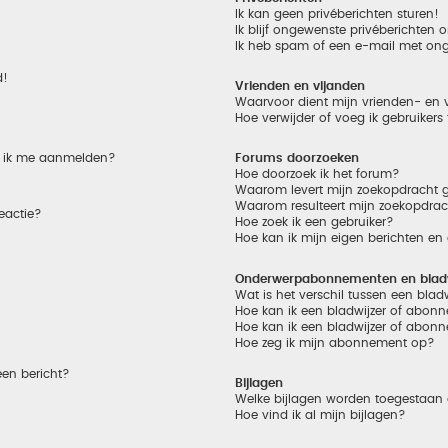
Ik kan geen privéberichten sturen!
Ik blijf ongewenste privéberichten
Ik heb spam of een e-mail met on
d!
Vrienden en vijanden
Waarvoor dient mijn vrienden- en v
Hoe verwijder of voeg ik gebruikers
et ik me aanmelden?
Forums doorzoeken
Hoe doorzoek ik het forum?
Waarom levert mijn zoekopdracht g
Waarom resulteert mijn zoekopdrac
eactie?
Hoe zoek ik een gebruiker?
Hoe kan ik mijn eigen berichten e
Onderwerpabonnementen en bladw
Wat is het verschil tussen een bla
Hoe kan ik een bladwijzer of abonn
Hoe kan ik een bladwijzer of abonn
Hoe zeg ik mijn abonnement op?
een bericht?
Bijlagen
Welke bijlagen worden toegestaan 
Hoe vind ik al mijn bijlagen?