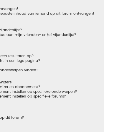
 ontvangen!
gepaste inhoud van iemand op dit forum ontvangen!
ijandenlijst?
 toe aan mijn vrienden- en/of vijandenlijst?
een resultaten op?
ht in een lege pagina?
n onderwerpen vinden?
ijzers
dwijzer en abonnement?
ement instellen op specifieke onderwerpen?
ement instellen op specifieke forums?
op dit forum?