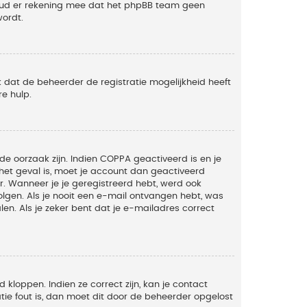
Houd er rekening mee dat het phpBB team geen
wordt.
 dat de beheerder de registratie mogelijkheid heeft
e hulp.
de oorzaak zijn. Indien COPPA geactiveerd is en je
t het geval is, moet je account dan geactiveerd
. Wanneer je je geregistreerd hebt, werd ook
olgen. Als je nooit een e-mail ontvangen hebt, was
n. Als je zeker bent dat je e-mailadres correct
kloppen. Indien ze correct zijn, kan je contact
tie fout is, dan moet dit door de beheerder opgelost