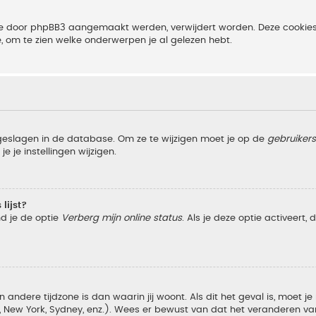
 die door phpBB3 aangemaakt werden, verwijdert worden. Deze cooki
e, om te zien welke onderwerpen je al gelezen hebt.
pgeslagen in de database. Om ze te wijzigen moet je op de
gebruiker
e je instellingen wijzigen.
lijst?
nd je de optie
Verberg mijn online status
. Als je deze optie activeert,
 andere tijdzone is dan waarin jij woont. Als dit het geval is, moet j
w York, Sydney, enz.). Wees er bewust van dat het veranderen van d