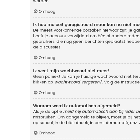
worden.
Omhoog
Ik heb me ooit geregistreerd maar kan nu niet m
De meest voorkomende oorzaken hiervoor zijn: je ga
heeft je account verwijderd om één of andere reden. 
gebruikers, die nog geen berichten geplaatst hebbe
de discussies.
Omhoog
Ik weet mijn wachtwoord niet meer!
Geen paniek! Je kan je huidige wachtwoord niet ter
klikken op
wachtwoord vergeten?
. Volg de instruct
Omhoog
Waarom word ik automatisch afgemeld?
Als je de optie
meld mij automatisch aan bij ieder b
misbruiken. Om aangemeld te blijven, moet je bij h
op school, in de bibliotheek, in een internetcafé, en
Omhoog