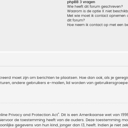
phpBB 3 vragen
Wie heeft dit forum geschreven?
Waarom is de optie X niet beschik
Met wie moet ik contact opnemen om
dit forum?
Hoe neem ik contact op met een b
treerd moet zijn om berichten te plaatsen. Hoe dan ook, als je geregi
sturen, andere gebruikers e-mailen, lid worden van gebruikersgroepe
line Privacy and Protection Act". Dit is een Amerikaanse wet van 1998
hiervoor de toestemming heeft van de ouders. Deze toestemming moet
lijke gegevens van hun kind, jonger dan 13, heeft. Indien je niet zek