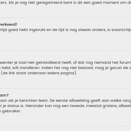
s. Als je nog niet geregistreerd bent is dit een goed moment om di
verkeerd!
tijd goed hebt ingevuld en de tijd is nog steeds anders, is waarschijn
der je taal niet geïnstalleerd heeft, of dat nog niemand het forum in
 hebt, wilt installeren. Indien het nog niet bestaat, mag je gerust d
de link staat onderaan iedere pagina).
naam?
 als je berichten leest. De eerste afbeelding geeft aan welke rang je
 je status is. Hieronder kan nog een tweede, meestal grotere, afbee
e gebruiker.