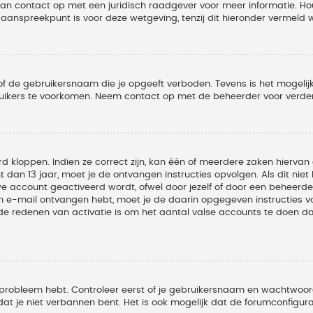
 dan contact op met een juridisch raadgever voor meer informatie. 
t aanspreekpunt is voor deze wetgeving, tenzij dit hieronder vermeld 
of de gebruikersnaam die je opgeeft verboden. Tevens is het mogelijk
ruikers te voorkomen. Neem contact op met de beheerder voor verder
 kloppen. Indien ze correct zijn, kan één of meerdere zaken hiervan 
t dan 13 jaar, moet je de ontvangen instructies opvolgen. Als dit nie
account geactiveerd wordt, ofwel door jezelf of door een beheerder
een e-mail ontvangen hebt, moet je de daarin opgegeven instructies v
 redenen van activatie is om het aantal valse accounts te doen dale
 probleem hebt. Controleer eerst of je gebruikersnaam en wachtwoord 
t je niet verbannen bent. Het is ook mogelijk dat de forumconfigura