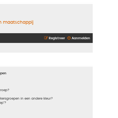
en maatschappij
Registreer
Aanmelden
epen
groep?
kersgroepen in een andere kleur?
ep"?
?