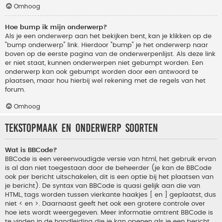
Omhoog
Hoe bump ik mijn onderwerp?
Als je een onderwerp aan het bekijken bent, kan je klikken op de
"bump onderwerp" link. Hierdoor "bump" je het onderwerp naar
boven op de eerste pagina van de onderwerpenlijst. Als deze link
er niet staat, kunnen onderwerpen niet gebumpt worden. Een
onderwerp kan ook gebumpt worden door een antwoord te
plaatsen, maar hou hierbij wel rekening met de regels van het
forum.
Omhoog
Tekstopmaak en onderwerp soorten
Wat is BBCode?
BBCode is een vereenvoudigde versie van html, het gebruik ervan
is al dan niet toegestaan door de beheerder (je kan de BBCode
ook per bericht uitschakelen, dit is een optie bij het plaatsen van
je bericht). De syntax van BBCode is quasi gelijk aan die van
HTML, tags worden tussen vierkante haakjes [ en ] geplaatst, dus
niet < en >. Daarnaast geeft het ook een grotere controle over
hoe iets wordt weergegeven. Meer informatie omtrent BBCode is
te vinden in de handleiding die je kan openen als je een bericht