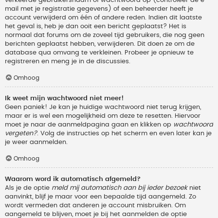
verkeerde gebruikersnaam of wachtwoord op (controleer de e-
mail met je registratie gegevens) of een beheerder heeft je
account verwijderd om één of andere reden. Indien dit laatste
het geval is, heb je dan ooit een bericht geplaatst? Het is
normaal dat forums om de zoveel tijd gebruikers, die nog geen
berichten geplaatst hebben, verwijderen. Dit doen ze om de
database qua omvang te verkleinen. Probeer je opnieuw te
registreren en meng je in de discussies.
Omhoog
Ik weet mijn wachtwoord niet meer!
Geen paniek! Je kan je huidige wachtwoord niet terug krijgen,
maar er is wel een mogelijkheid om deze te resetten. Hiervoor
moet je naar de aanmeldpagina gaan en klikken op
wachtwoord
vergeten?
. Volg de instructies op het scherm en even later kan je
je weer aanmelden.
Omhoog
Waarom word ik automatisch afgemeld?
Als je de optie
meld mij automatisch aan bij ieder bezoek
niet
aanvinkt, blijf je maar voor een bepaalde tijd aangemeld. Zo
wordt vermeden dat anderen je account misbruiken. Om
aangemeld te blijven, moet je bij het aanmelden de optie