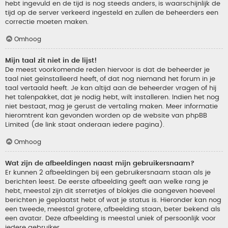
hebt ingevuld en de tijd is nog steeds anders, is waarschijnlijk de
tijd op de server verkeerd ingesteld en zullen de beheerders een
correctie moeten maken.
Omhoog
Mijn taal zit niet in de lijst!
De meest voorkomende reden hiervoor is dat de beheerder je
taal niet geïnstalleerd heeft, of dat nog niemand het forum in je
taal vertaald heeft. Je kan altijd aan de beheerder vragen of hij
het talenpakket, dat je nodig hebt, wilt installeren. Indien het nog
niet bestaat, mag je gerust de vertaling maken. Meer informatie
hieromtrent kan gevonden worden op de website van phpBB
Limited (de link staat onderaan iedere pagina).
Omhoog
Wat zijn de afbeeldingen naast mijn gebruikersnaam?
Er kunnen 2 afbeeldingen bij een gebruikersnaam staan als je
berichten leest. De eerste afbeelding geeft aan welke rang je
hebt, meestal zijn dit sterretjes of blokjes die aangeven hoeveel
berichten je geplaatst hebt of wat je status is. Hieronder kan nog
een tweede, meestal grotere, afbeelding staan, beter bekend als
een avatar. Deze afbeelding is meestal uniek of persoonlijk voor
iedere gebruiker.