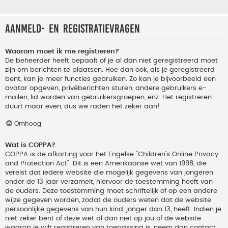
Aanmeld- en registratievragen
Waarom moet ik me registreren?
De beheerder heeft bepaalt of je al dan niet geregistreerd moet
zijn om berichten te plaatsen. Hoe dan ook, als je geregistreerd
bent, kan je meer functies gebruiken. Zo kan je bijvoorbeeld een
avatar opgeven, privéberichten sturen, andere gebruikers e-
mailen, lid worden van gebruikersgroepen, enz. Het registreren
duurt maar even, dus we raden het zeker aan!
Omhoog
Wat is COPPA?
COPPA is de afkorting voor het Engelse "Children’s Online Privacy
and Protection Act". Dit is een Amerikaanse wet van 1998, die
vereist dat iedere website die mogelijk gegevens van jongeren
onder de 13 jaar verzamelt, hiervoor de toestemming heeft van
de ouders. Deze toestemming moet schriftelijk of op een andere
wijze gegeven worden, zodat de ouders weten dat de website
persoonlijke gegevens van hun kind, jonger dan 13, heeft. Indien je
niet zeker bent of deze wet al dan niet op jou of de website
waarop je wilt registreren van toepassing is, neem dan contact