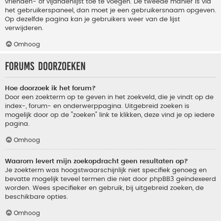
vrienden- of vijandenlijst toe te voegen. De tweede manier is via
het gebruikerspaneel, dan moet je een gebruikersnaam opgeven.
Op dezelfde pagina kan je gebruikers weer van de lijst
verwijderen.
Omhoog
Forums doorzoeken
Hoe doorzoek ik het forum?
Door een zoekterm op te geven in het zoekveld, die je vindt op de
index-, forum- en onderwerppagina. Uitgebreid zoeken is
mogelijk door op de "zoeken" link te klikken, deze vind je op iedere
pagina.
Omhoog
Waarom levert mijn zoekopdracht geen resultaten op?
Je zoekterm was hoogstwaarschijnlijk niet specifiek genoeg en
bevatte mogelijk teveel termen die niet door phpBB3 geïndexeerd
worden. Wees specifieker en gebruik, bij uitgebreid zoeken, de
beschikbare opties.
Omhoog