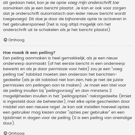
dit gedaan hebt, kan je de optie
voeg mijn onderschrift toe
aanvinken als je een bericht plaatst. Je kan er ook voor zorgen
dat je onderschrift automatisch aan ieder nieuw bericht wordt
toegevoegd. Dit doe je door de bijhorende optie te activeren in
het gebruikerspaneel (het is nog altijd mogelijk om het
onderschrift uit te schakelen als je het bericht plaatst).
Omhoog
Hoe maak ik een peiling?
Een peiling aanmaken is heel gemakkelijk, als je een nieuw
onderwerp aanmaakt (of het eerste bericht in een onderwerp
bewerkt en als je daar permissie voor hebt) zou je een "voeg
peiling toe" tabblad moeten zien onderaan het berichten-
gedeelte (als je dit tabblad niet kan zien, heb je niet de juiste
permissies om peilingen aan te maken). Je moet een titel voor
de peiling invullen bij "peilingsvraag" en dan minstens 2
mogelijkheden invullen in het "peilingopties"-tekstgedeelte (limiet
is ingesteld door de beheerder), met elke optie gescheiden door
middel van een nieuwe regel. Je kan ook instellen hoeveel opties
een gebruiker mag kiezen onder "opties per gebruiker" en een
tijdslimiet in dagen voor de peiling (0 is een peiling van oneindige
duur).
Omhoog