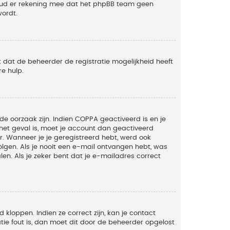
Houd er rekening mee dat het phpBB team geen
wordt.
 dat de beheerder de registratie mogelijkheid heeft
e hulp.
de oorzaak zijn. Indien COPPA geactiveerd is en je
t het geval is, moet je account dan geactiveerd
. Wanneer je je geregistreerd hebt, werd ook
olgen. Als je nooit een e-mail ontvangen hebt, was
n. Als je zeker bent dat je e-mailadres correct
kloppen. Indien ze correct zijn, kan je contact
tie fout is, dan moet dit door de beheerder opgelost