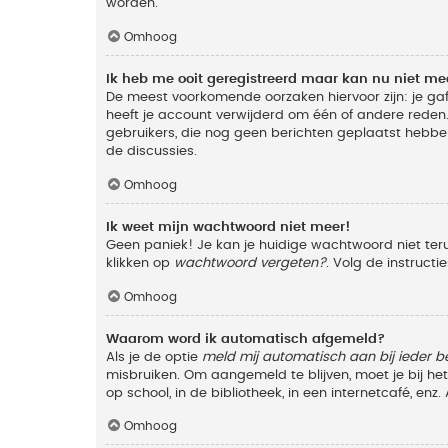
worden.
Omhoog
Ik heb me ooit geregistreerd maar kan nu niet m
De meest voorkomende oorzaken hiervoor zijn: je ga
heeft je account verwijderd om één of andere reden. 
gebruikers, die nog geen berichten geplaatst hebbe
de discussies.
Omhoog
Ik weet mijn wachtwoord niet meer!
Geen paniek! Je kan je huidige wachtwoord niet ter
klikken op
wachtwoord vergeten?
. Volg de instruct
Omhoog
Waarom word ik automatisch afgemeld?
Als je de optie
meld mij automatisch aan bij ieder b
misbruiken. Om aangemeld te blijven, moet je bij h
op school, in de bibliotheek, in een internetcafé, en
Omhoog