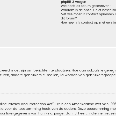
phpBB 3 vragen
Wie heeft dit forum geschreven?
Waarom is de optie X niet beschik
Met wie moet ik contact opnemen om
dit forum?
Hoe neem ik contact op met een b
treerd moet zijn om berichten te plaatsen. Hoe dan ook, als je geregi
sturen, andere gebruikers e-mailen, lid worden van gebruikersgroepe
line Privacy and Protection Act". Dit is een Amerikaanse wet van 1998
hiervoor de toestemming heeft van de ouders. Deze toestemming moet
lijke gegevens van hun kind, jonger dan 13, heeft. Indien je niet zek