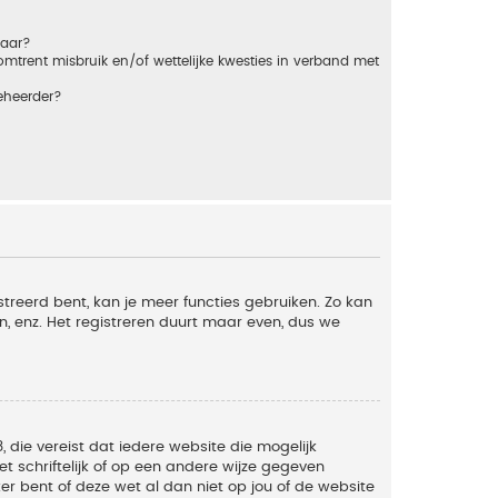
baar?
trent misbruik en/of wettelijke kwesties in verband met
eheerder?
streerd bent, kan je meer functies gebruiken. Zo kan
n, enz. Het registreren duurt maar even, dus we
, die vereist dat iedere website die mogelijk
 schriftelijk of op een andere wijze gegeven
er bent of deze wet al dan niet op jou of de website