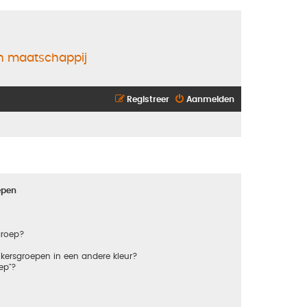
en maatschappij
Registreer
Aanmelden
epen
groep?
kersgroepen in een andere kleur?
ep"?
?