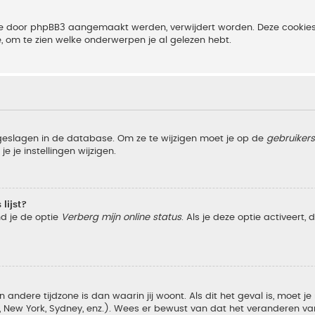
 die door phpBB3 aangemaakt werden, verwijdert worden. Deze cooki
e, om te zien welke onderwerpen je al gelezen hebt.
pgeslagen in de database. Om ze te wijzigen moet je op de
gebruiker
e je instellingen wijzigen.
lijst?
nd je de optie
Verberg mijn online status
. Als je deze optie activeert,
 andere tijdzone is dan waarin jij woont. Als dit het geval is, moet j
w York, Sydney, enz.). Wees er bewust van dat het veranderen van d