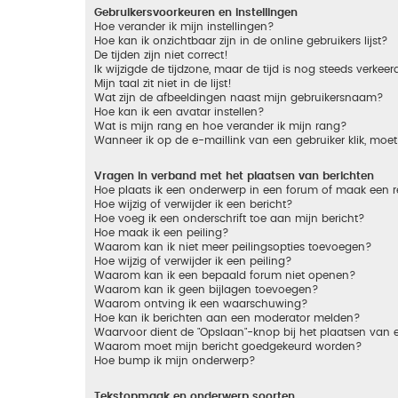
Gebruikersvoorkeuren en instellingen
Hoe verander ik mijn instellingen?
Hoe kan ik onzichtbaar zijn in de online gebruikers lijst?
De tijden zijn niet correct!
Ik wijzigde de tijdzone, maar de tijd is nog steeds verkeer
Mijn taal zit niet in de lijst!
Wat zijn de afbeeldingen naast mijn gebruikersnaam?
Hoe kan ik een avatar instellen?
Wat is mijn rang en hoe verander ik mijn rang?
Wanneer ik op de e-maillink van een gebruiker klik, mo
Vragen in verband met het plaatsen van berichten
Hoe plaats ik een onderwerp in een forum of maak een r
Hoe wijzig of verwijder ik een bericht?
Hoe voeg ik een onderschrift toe aan mijn bericht?
Hoe maak ik een peiling?
Waarom kan ik niet meer peilingsopties toevoegen?
Hoe wijzig of verwijder ik een peiling?
Waarom kan ik een bepaald forum niet openen?
Waarom kan ik geen bijlagen toevoegen?
Waarom ontving ik een waarschuwing?
Hoe kan ik berichten aan een moderator melden?
Waarvoor dient de "Opslaan"-knop bij het plaatsen van 
Waarom moet mijn bericht goedgekeurd worden?
Hoe bump ik mijn onderwerp?
Tekstopmaak en onderwerp soorten