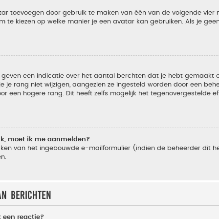
vatar toevoegen door gebruik te maken van één van de volgende vier m
m te kiezen op welke manier je een avatar kan gebruiken. Als je ge
geven een indicatie over het aantal berchten dat je hebt gemaakt of 
je rang niet wijzigen, aangezien ze ingesteld worden door een behee
 een hogere rang. Dit heeft zelfs mogelijk het tegenovergestelde e
lik, moet ik me aanmelden?
ken van het ingebouwde e-mailformulier (indien de beheerder dit he
n.
an berichten
 een reactie?