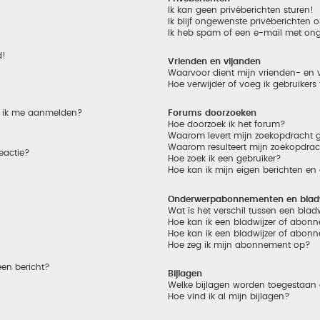
Ik kan geen privéberichten sturen!
Ik blijf ongewenste privéberichten
Ik heb spam of een e-mail met on
d!
Vrienden en vijanden
Waarvoor dient mijn vrienden- en v
Hoe verwijder of voeg ik gebruikers
et ik me aanmelden?
Forums doorzoeken
Hoe doorzoek ik het forum?
Waarom levert mijn zoekopdracht g
Waarom resulteert mijn zoekopdrac
eactie?
Hoe zoek ik een gebruiker?
Hoe kan ik mijn eigen berichten e
Onderwerpabonnementen en bladw
Wat is het verschil tussen een bla
Hoe kan ik een bladwijzer of abonn
Hoe kan ik een bladwijzer of abonn
Hoe zeg ik mijn abonnement op?
een bericht?
Bijlagen
Welke bijlagen worden toegestaan 
Hoe vind ik al mijn bijlagen?