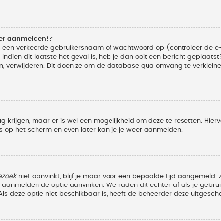
eer aanmelden!?
f een verkeerde gebruikersnaam of wachtwoord op (controleer de e-
Indien dit laatste het geval is, heb je dan ooit een bericht geplaats
n, verwijderen. Dit doen ze om de database qua omvang te verkleinen
ug krijgen, maar er is wel een mogelijkheid om deze te resetten. Hi
ies op het scherm en even later kan je je weer aanmelden.
ezoek
niet aanvinkt, blijf je maar voor een bepaalde tijd aangemeld
et aanmelden de optie aanvinken. We raden dit echter af als je geb
z. Als deze optie niet beschikbaar is, heeft de beheerder deze uitgesch