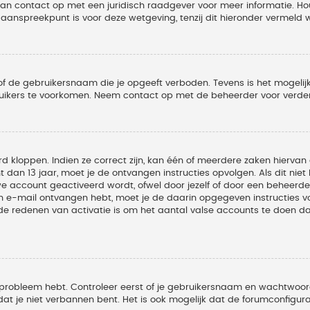
 dan contact op met een juridisch raadgever voor meer informatie. 
t aanspreekpunt is voor deze wetgeving, tenzij dit hieronder vermeld 
of de gebruikersnaam die je opgeeft verboden. Tevens is het mogelijk
ruikers te voorkomen. Neem contact op met de beheerder voor verder
 kloppen. Indien ze correct zijn, kan één of meerdere zaken hiervan 
t dan 13 jaar, moet je de ontvangen instructies opvolgen. Als dit nie
account geactiveerd wordt, ofwel door jezelf of door een beheerder
een e-mail ontvangen hebt, moet je de daarin opgegeven instructies v
 redenen van activatie is om het aantal valse accounts te doen dale
 probleem hebt. Controleer eerst of je gebruikersnaam en wachtwoord 
t je niet verbannen bent. Het is ook mogelijk dat de forumconfigura