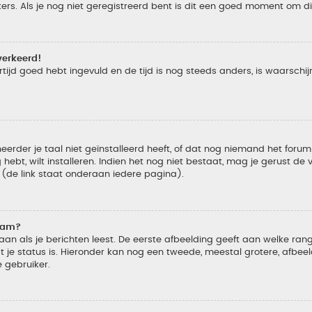
s. Als je nog niet geregistreerd bent is dit een goed moment om di
verkeerd!
tijd goed hebt ingevuld en de tijd is nog steeds anders, is waarschijn
der je taal niet geïnstalleerd heeft, of dat nog niemand het forum in
 hebt, wilt installeren. Indien het nog niet bestaat, mag je gerust d
de link staat onderaan iedere pagina).
naam?
 als je berichten leest. De eerste afbeelding geeft aan welke rang je
 je status is. Hieronder kan nog een tweede, meestal grotere, afbee
e gebruiker.