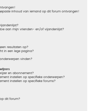
 ontvangen!
gepaste inhoud van iemand op dit forum ontvangen!
ijandenlijst?
 toe aan mijn vrienden- en/of vijandenlijst?
een resultaten op?
ht in een lege pagina?
n onderwerpen vinden?
ijzers
dwijzer en abonnement?
ement instellen op specifieke onderwerpen?
ement instellen op specifieke forums?
op dit forum?