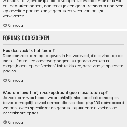
vrienden- of vijandenlijst toe te voegen. De tweede manier is via
het gebruikerspaneel, dan moet je een gebruikersnaam opgeven.
Op dezelfde pagina kan je gebruikers weer van de lijst
verwijderen.
Omhoog
Forums doorzoeken
Hoe doorzoek ik het forum?
Door een zoekterm op te geven in het zoekveld, die je vindt op de
index-, forum- en onderwerppagina. Uitgebreid zoeken is
mogelijk door op de "zoeken" link te klikken, deze vind je op iedere
pagina.
Omhoog
Waarom levert mijn zoekopdracht geen resultaten op?
Je zoekterm was hoogstwaarschijnlijk niet specifiek genoeg en
bevatte mogelijk teveel termen die niet door phpBB3 geïndexeerd
worden. Wees specifieker en gebruik, bij uitgebreid zoeken, de
beschikbare opties.
Omhoog