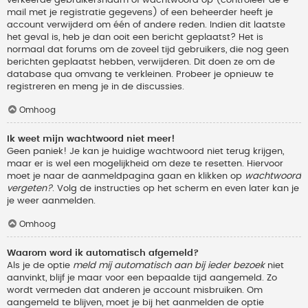
verkeerde gebruikersnaam of wachtwoord op (controleer de e-
mail met je registratie gegevens) of een beheerder heeft je
account verwijderd om één of andere reden. Indien dit laatste
het geval is, heb je dan ooit een bericht geplaatst? Het is
normaal dat forums om de zoveel tijd gebruikers, die nog geen
berichten geplaatst hebben, verwijderen. Dit doen ze om de
database qua omvang te verkleinen. Probeer je opnieuw te
registreren en meng je in de discussies.
Omhoog
Ik weet mijn wachtwoord niet meer!
Geen paniek! Je kan je huidige wachtwoord niet terug krijgen,
maar er is wel een mogelijkheid om deze te resetten. Hiervoor
moet je naar de aanmeldpagina gaan en klikken op
wachtwoord
vergeten?
. Volg de instructies op het scherm en even later kan je
je weer aanmelden.
Omhoog
Waarom word ik automatisch afgemeld?
Als je de optie
meld mij automatisch aan bij ieder bezoek
niet
aanvinkt, blijf je maar voor een bepaalde tijd aangemeld. Zo
wordt vermeden dat anderen je account misbruiken. Om
aangemeld te blijven, moet je bij het aanmelden de optie