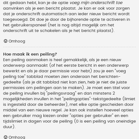
dit gedaan hebt, kan je de optie
voeg mijn onderschrift toe
aanvinken als je een bericht plaatst. Je kan er ook voor zorgen
dat je onderschrift automatisch aan ieder nieuw bericht wordt
toegevoegd. Dit doe je door de bijhorende optie te activeren in
het gebruikerspaneel (het is nog altijd mogelijk om het
onderschrift uit te schakelen als je het bericht plaatst).
Omhoog
Hoe maak ik een peiling?
Een peiling aanmaken is heel gemakkelijk, als je een nieuw
onderwerp aanmaakt (of het eerste bericht in een onderwerp
bewerkt en als je daar permissie voor hebt) zou je een "voeg
peiling toe" tabblad moeten zien onderaan het berichten-
gedeelte (als je dit tabblad niet kan zien, heb je niet de juiste
permissies om peilingen aan te maken). Je moet een titel voor
de peiling invullen bij "peilingsvraag" en dan minstens 2
mogelijkheden invullen in het "peilingopties"-tekstgedeelte (limiet
is ingesteld door de beheerder), met elke optie gescheiden door
middel van een nieuwe regel. Je kan ook instellen hoeveel opties
een gebruiker mag kiezen onder "opties per gebruiker" en een
tijdslimiet in dagen voor de peiling (0 is een peiling van oneindige
duur).
Omhoog