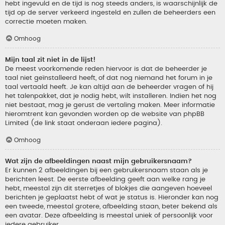
hebt ingevuld en de tijd is nog steeds anders, is waarschijnlijk de
tijd op de server verkeerd ingesteld en zullen de beheerders een
correctie moeten maken.
Omhoog
Mijn taal zit niet in de lijst!
De meest voorkomende reden hiervoor is dat de beheerder je
taal niet geïnstalleerd heeft, of dat nog niemand het forum in je
taal vertaald heeft. Je kan altijd aan de beheerder vragen of hij
het talenpakket, dat je nodig hebt, wilt installeren. Indien het nog
niet bestaat, mag je gerust de vertaling maken. Meer informatie
hieromtrent kan gevonden worden op de website van phpBB
Limited (de link staat onderaan iedere pagina).
Omhoog
Wat zijn de afbeeldingen naast mijn gebruikersnaam?
Er kunnen 2 afbeeldingen bij een gebruikersnaam staan als je
berichten leest. De eerste afbeelding geeft aan welke rang je
hebt, meestal zijn dit sterretjes of blokjes die aangeven hoeveel
berichten je geplaatst hebt of wat je status is. Hieronder kan nog
een tweede, meestal grotere, afbeelding staan, beter bekend als
een avatar. Deze afbeelding is meestal uniek of persoonlijk voor
iedere gebruiker.