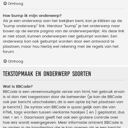
Omhoog
Hoe bump ik mijn onderwerp?
Als je een onderwerp aan het bekijken bent, kan je klikken op de
"bump onderwerp" link. Hierdoor "bump" je het onderwerp naar
boven op de eerste pagina van de onderwerpenlijst. Als deze link
er niet staat, kunnen onderwerpen niet gebumpt worden. Een
onderwerp kan ook gebumpt worden door een antwoord te
plaatsen, maar hou hierbij wel rekening met de regels van het
forum.
Omhoog
Tekstopmaak en onderwerp soorten
Wat is BBCode?
BBCode is een vereenvoudigde versie van html, het gebruik ervan
is al dan niet toegestaan door de beheerder (je kan de BBCode
ook per bericht uitschakelen, dit is een optie bij het plaatsen van
je bericht). De syntax van BBCode is quasi gelijk aan die van
HTML, tags worden tussen vierkante haakjes [ en ] geplaatst, dus
niet < en >. Daarnaast geeft het ook een grotere controle over
hoe iets wordt weergegeven. Meer informatie omtrent BBCode is
te vinden in de handleiding die je kan openen als je een bericht