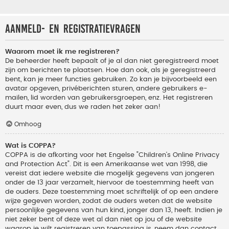
Aanmeld- en registratievragen
Waarom moet ik me registreren?
De beheerder heeft bepaalt of je al dan niet geregistreerd moet
zijn om berichten te plaatsen. Hoe dan ook, als je geregistreerd
bent, kan je meer functies gebruiken. Zo kan je bijvoorbeeld een
avatar opgeven, privéberichten sturen, andere gebruikers e-
mailen, lid worden van gebruikersgroepen, enz. Het registreren
duurt maar even, dus we raden het zeker aan!
Omhoog
Wat is COPPA?
COPPA is de afkorting voor het Engelse "Children’s Online Privacy
and Protection Act". Dit is een Amerikaanse wet van 1998, die
vereist dat iedere website die mogelijk gegevens van jongeren
onder de 13 jaar verzamelt, hiervoor de toestemming heeft van
de ouders. Deze toestemming moet schriftelijk of op een andere
wijze gegeven worden, zodat de ouders weten dat de website
persoonlijke gegevens van hun kind, jonger dan 13, heeft. Indien je
niet zeker bent of deze wet al dan niet op jou of de website
waarop je wilt registreren van toepassing is, neem dan contact