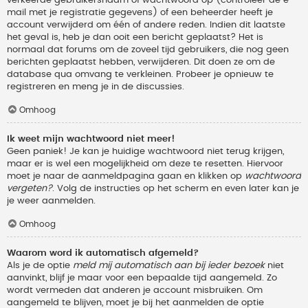
verkeerde gebruikersnaam of wachtwoord op (controleer de e-
mail met je registratie gegevens) of een beheerder heeft je
account verwijderd om één of andere reden. Indien dit laatste
het geval is, heb je dan ooit een bericht geplaatst? Het is
normaal dat forums om de zoveel tijd gebruikers, die nog geen
berichten geplaatst hebben, verwijderen. Dit doen ze om de
database qua omvang te verkleinen. Probeer je opnieuw te
registreren en meng je in de discussies.
Omhoog
Ik weet mijn wachtwoord niet meer!
Geen paniek! Je kan je huidige wachtwoord niet terug krijgen,
maar er is wel een mogelijkheid om deze te resetten. Hiervoor
moet je naar de aanmeldpagina gaan en klikken op
wachtwoord
vergeten?
. Volg de instructies op het scherm en even later kan je
je weer aanmelden.
Omhoog
Waarom word ik automatisch afgemeld?
Als je de optie
meld mij automatisch aan bij ieder bezoek
niet
aanvinkt, blijf je maar voor een bepaalde tijd aangemeld. Zo
wordt vermeden dat anderen je account misbruiken. Om
aangemeld te blijven, moet je bij het aanmelden de optie