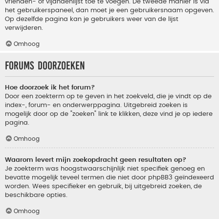
vrienden- of vijandenlijst toe te voegen. De tweede manier is via
het gebruikerspaneel, dan moet je een gebruikersnaam opgeven.
Op dezelfde pagina kan je gebruikers weer van de lijst
verwijderen.
Omhoog
Forums doorzoeken
Hoe doorzoek ik het forum?
Door een zoekterm op te geven in het zoekveld, die je vindt op de
index-, forum- en onderwerppagina. Uitgebreid zoeken is
mogelijk door op de "zoeken" link te klikken, deze vind je op iedere
pagina.
Omhoog
Waarom levert mijn zoekopdracht geen resultaten op?
Je zoekterm was hoogstwaarschijnlijk niet specifiek genoeg en
bevatte mogelijk teveel termen die niet door phpBB3 geïndexeerd
worden. Wees specifieker en gebruik, bij uitgebreid zoeken, de
beschikbare opties.
Omhoog