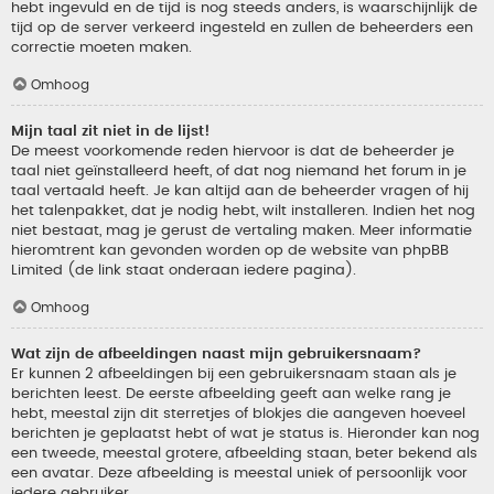
hebt ingevuld en de tijd is nog steeds anders, is waarschijnlijk de
tijd op de server verkeerd ingesteld en zullen de beheerders een
correctie moeten maken.
Omhoog
Mijn taal zit niet in de lijst!
De meest voorkomende reden hiervoor is dat de beheerder je
taal niet geïnstalleerd heeft, of dat nog niemand het forum in je
taal vertaald heeft. Je kan altijd aan de beheerder vragen of hij
het talenpakket, dat je nodig hebt, wilt installeren. Indien het nog
niet bestaat, mag je gerust de vertaling maken. Meer informatie
hieromtrent kan gevonden worden op de website van phpBB
Limited (de link staat onderaan iedere pagina).
Omhoog
Wat zijn de afbeeldingen naast mijn gebruikersnaam?
Er kunnen 2 afbeeldingen bij een gebruikersnaam staan als je
berichten leest. De eerste afbeelding geeft aan welke rang je
hebt, meestal zijn dit sterretjes of blokjes die aangeven hoeveel
berichten je geplaatst hebt of wat je status is. Hieronder kan nog
een tweede, meestal grotere, afbeelding staan, beter bekend als
een avatar. Deze afbeelding is meestal uniek of persoonlijk voor
iedere gebruiker.