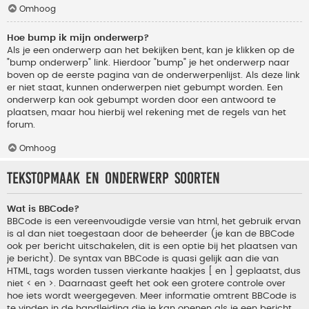
Omhoog
Hoe bump ik mijn onderwerp?
Als je een onderwerp aan het bekijken bent, kan je klikken op de
"bump onderwerp" link. Hierdoor "bump" je het onderwerp naar
boven op de eerste pagina van de onderwerpenlijst. Als deze link
er niet staat, kunnen onderwerpen niet gebumpt worden. Een
onderwerp kan ook gebumpt worden door een antwoord te
plaatsen, maar hou hierbij wel rekening met de regels van het
forum.
Omhoog
Tekstopmaak en onderwerp soorten
Wat is BBCode?
BBCode is een vereenvoudigde versie van html, het gebruik ervan
is al dan niet toegestaan door de beheerder (je kan de BBCode
ook per bericht uitschakelen, dit is een optie bij het plaatsen van
je bericht). De syntax van BBCode is quasi gelijk aan die van
HTML, tags worden tussen vierkante haakjes [ en ] geplaatst, dus
niet < en >. Daarnaast geeft het ook een grotere controle over
hoe iets wordt weergegeven. Meer informatie omtrent BBCode is
te vinden in de handleiding die je kan openen als je een bericht