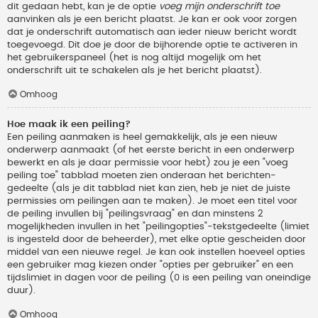
dit gedaan hebt, kan je de optie
voeg mijn onderschrift toe
aanvinken als je een bericht plaatst. Je kan er ook voor zorgen
dat je onderschrift automatisch aan ieder nieuw bericht wordt
toegevoegd. Dit doe je door de bijhorende optie te activeren in
het gebruikerspaneel (het is nog altijd mogelijk om het
onderschrift uit te schakelen als je het bericht plaatst).
Omhoog
Hoe maak ik een peiling?
Een peiling aanmaken is heel gemakkelijk, als je een nieuw
onderwerp aanmaakt (of het eerste bericht in een onderwerp
bewerkt en als je daar permissie voor hebt) zou je een "voeg
peiling toe" tabblad moeten zien onderaan het berichten-
gedeelte (als je dit tabblad niet kan zien, heb je niet de juiste
permissies om peilingen aan te maken). Je moet een titel voor
de peiling invullen bij "peilingsvraag" en dan minstens 2
mogelijkheden invullen in het "peilingopties"-tekstgedeelte (limiet
is ingesteld door de beheerder), met elke optie gescheiden door
middel van een nieuwe regel. Je kan ook instellen hoeveel opties
een gebruiker mag kiezen onder "opties per gebruiker" en een
tijdslimiet in dagen voor de peiling (0 is een peiling van oneindige
duur).
Omhoog