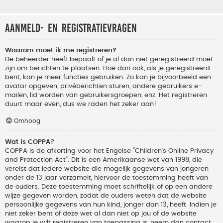
Aanmeld- en registratievragen
Waarom moet ik me registreren?
De beheerder heeft bepaalt of je al dan niet geregistreerd moet
zijn om berichten te plaatsen. Hoe dan ook, als je geregistreerd
bent, kan je meer functies gebruiken. Zo kan je bijvoorbeeld een
avatar opgeven, privéberichten sturen, andere gebruikers e-
mailen, lid worden van gebruikersgroepen, enz. Het registreren
duurt maar even, dus we raden het zeker aan!
Omhoog
Wat is COPPA?
COPPA is de afkorting voor het Engelse "Children’s Online Privacy
and Protection Act". Dit is een Amerikaanse wet van 1998, die
vereist dat iedere website die mogelijk gegevens van jongeren
onder de 13 jaar verzamelt, hiervoor de toestemming heeft van
de ouders. Deze toestemming moet schriftelijk of op een andere
wijze gegeven worden, zodat de ouders weten dat de website
persoonlijke gegevens van hun kind, jonger dan 13, heeft. Indien je
niet zeker bent of deze wet al dan niet op jou of de website
waarop je wilt registreren van toepassing is, neem dan contact