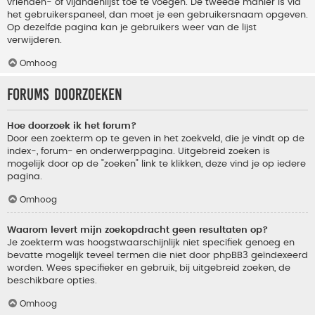
vrienden- of vijandenlijst toe te voegen. De tweede manier is via
het gebruikerspaneel, dan moet je een gebruikersnaam opgeven.
Op dezelfde pagina kan je gebruikers weer van de lijst
verwijderen.
Omhoog
Forums doorzoeken
Hoe doorzoek ik het forum?
Door een zoekterm op te geven in het zoekveld, die je vindt op de
index-, forum- en onderwerppagina. Uitgebreid zoeken is
mogelijk door op de "zoeken" link te klikken, deze vind je op iedere
pagina.
Omhoog
Waarom levert mijn zoekopdracht geen resultaten op?
Je zoekterm was hoogstwaarschijnlijk niet specifiek genoeg en
bevatte mogelijk teveel termen die niet door phpBB3 geïndexeerd
worden. Wees specifieker en gebruik, bij uitgebreid zoeken, de
beschikbare opties.
Omhoog