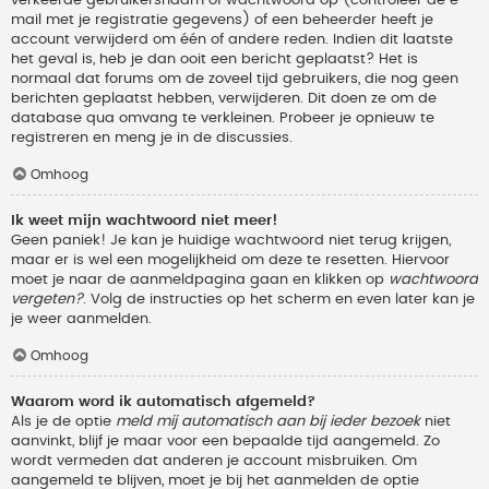
verkeerde gebruikersnaam of wachtwoord op (controleer de e-
mail met je registratie gegevens) of een beheerder heeft je
account verwijderd om één of andere reden. Indien dit laatste
het geval is, heb je dan ooit een bericht geplaatst? Het is
normaal dat forums om de zoveel tijd gebruikers, die nog geen
berichten geplaatst hebben, verwijderen. Dit doen ze om de
database qua omvang te verkleinen. Probeer je opnieuw te
registreren en meng je in de discussies.
Omhoog
Ik weet mijn wachtwoord niet meer!
Geen paniek! Je kan je huidige wachtwoord niet terug krijgen,
maar er is wel een mogelijkheid om deze te resetten. Hiervoor
moet je naar de aanmeldpagina gaan en klikken op
wachtwoord
vergeten?
. Volg de instructies op het scherm en even later kan je
je weer aanmelden.
Omhoog
Waarom word ik automatisch afgemeld?
Als je de optie
meld mij automatisch aan bij ieder bezoek
niet
aanvinkt, blijf je maar voor een bepaalde tijd aangemeld. Zo
wordt vermeden dat anderen je account misbruiken. Om
aangemeld te blijven, moet je bij het aanmelden de optie