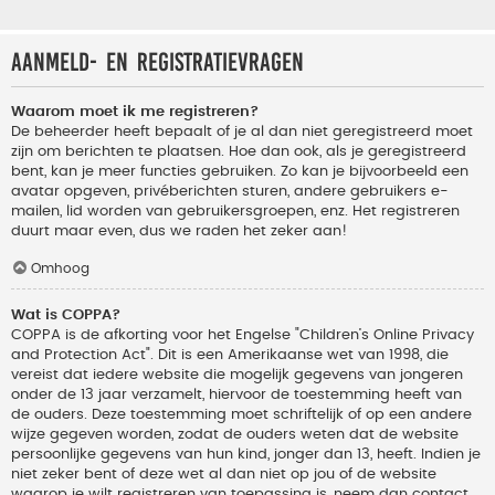
Aanmeld- en registratievragen
Waarom moet ik me registreren?
De beheerder heeft bepaalt of je al dan niet geregistreerd moet
zijn om berichten te plaatsen. Hoe dan ook, als je geregistreerd
bent, kan je meer functies gebruiken. Zo kan je bijvoorbeeld een
avatar opgeven, privéberichten sturen, andere gebruikers e-
mailen, lid worden van gebruikersgroepen, enz. Het registreren
duurt maar even, dus we raden het zeker aan!
Omhoog
Wat is COPPA?
COPPA is de afkorting voor het Engelse "Children’s Online Privacy
and Protection Act". Dit is een Amerikaanse wet van 1998, die
vereist dat iedere website die mogelijk gegevens van jongeren
onder de 13 jaar verzamelt, hiervoor de toestemming heeft van
de ouders. Deze toestemming moet schriftelijk of op een andere
wijze gegeven worden, zodat de ouders weten dat de website
persoonlijke gegevens van hun kind, jonger dan 13, heeft. Indien je
niet zeker bent of deze wet al dan niet op jou of de website
waarop je wilt registreren van toepassing is, neem dan contact