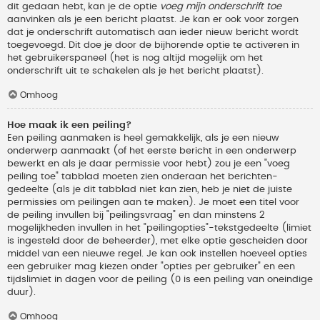
dit gedaan hebt, kan je de optie
voeg mijn onderschrift toe
aanvinken als je een bericht plaatst. Je kan er ook voor zorgen
dat je onderschrift automatisch aan ieder nieuw bericht wordt
toegevoegd. Dit doe je door de bijhorende optie te activeren in
het gebruikerspaneel (het is nog altijd mogelijk om het
onderschrift uit te schakelen als je het bericht plaatst).
Omhoog
Hoe maak ik een peiling?
Een peiling aanmaken is heel gemakkelijk, als je een nieuw
onderwerp aanmaakt (of het eerste bericht in een onderwerp
bewerkt en als je daar permissie voor hebt) zou je een "voeg
peiling toe" tabblad moeten zien onderaan het berichten-
gedeelte (als je dit tabblad niet kan zien, heb je niet de juiste
permissies om peilingen aan te maken). Je moet een titel voor
de peiling invullen bij "peilingsvraag" en dan minstens 2
mogelijkheden invullen in het "peilingopties"-tekstgedeelte (limiet
is ingesteld door de beheerder), met elke optie gescheiden door
middel van een nieuwe regel. Je kan ook instellen hoeveel opties
een gebruiker mag kiezen onder "opties per gebruiker" en een
tijdslimiet in dagen voor de peiling (0 is een peiling van oneindige
duur).
Omhoog