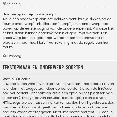
Omhoog
Hoe bump ik mijn onderwerp?
Als je een onderwerp aan het bekijken bent, kan je klikken op de
"bump onderwerp" link. Hierdoor "bump" je het onderwerp naar
boven op de eerste pagina van de onderwerpenlijst. Als deze link
er niet staat, kunnen onderwerpen niet gebumpt worden. Een
onderwerp kan ook gebumpt worden door een antwoord te
plaatsen, maar hou hierbij wel rekening met de regels van het
forum.
Omhoog
Tekstopmaak en onderwerp soorten
Wat is BBCode?
BBCode is een vereenvoudigde versie van html, het gebruik ervan
is al dan niet toegestaan door de beheerder (je kan de BBCode
ook per bericht uitschakelen, dit is een optie bij het plaatsen van
je bericht). De syntax van BBCode is quasi gelijk aan die van
HTML, tags worden tussen vierkante haakjes [ en ] geplaatst, dus
niet < en >. Daarnaast geeft het ook een grotere controle over
hoe iets wordt weergegeven. Meer informatie omtrent BBCode is
te vinden in de handleiding die je kan openen als je een bericht