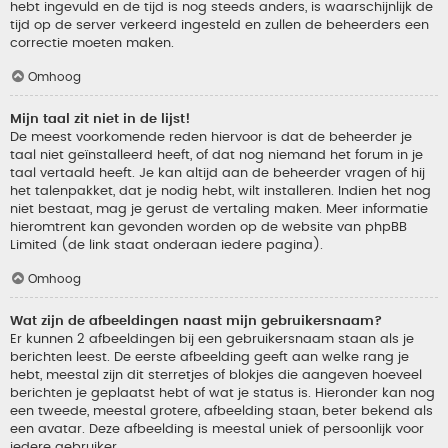
hebt ingevuld en de tijd is nog steeds anders, is waarschijnlijk de
tijd op de server verkeerd ingesteld en zullen de beheerders een
correctie moeten maken.
Omhoog
Mijn taal zit niet in de lijst!
De meest voorkomende reden hiervoor is dat de beheerder je
taal niet geïnstalleerd heeft, of dat nog niemand het forum in je
taal vertaald heeft. Je kan altijd aan de beheerder vragen of hij
het talenpakket, dat je nodig hebt, wilt installeren. Indien het nog
niet bestaat, mag je gerust de vertaling maken. Meer informatie
hieromtrent kan gevonden worden op de website van phpBB
Limited (de link staat onderaan iedere pagina).
Omhoog
Wat zijn de afbeeldingen naast mijn gebruikersnaam?
Er kunnen 2 afbeeldingen bij een gebruikersnaam staan als je
berichten leest. De eerste afbeelding geeft aan welke rang je
hebt, meestal zijn dit sterretjes of blokjes die aangeven hoeveel
berichten je geplaatst hebt of wat je status is. Hieronder kan nog
een tweede, meestal grotere, afbeelding staan, beter bekend als
een avatar. Deze afbeelding is meestal uniek of persoonlijk voor
iedere gebruiker.