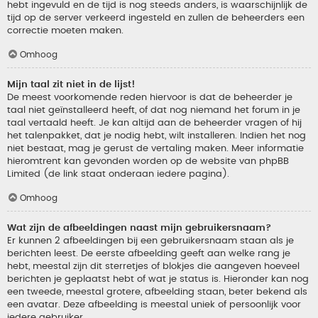
hebt ingevuld en de tijd is nog steeds anders, is waarschijnlijk de
tijd op de server verkeerd ingesteld en zullen de beheerders een
correctie moeten maken.
Omhoog
Mijn taal zit niet in de lijst!
De meest voorkomende reden hiervoor is dat de beheerder je
taal niet geïnstalleerd heeft, of dat nog niemand het forum in je
taal vertaald heeft. Je kan altijd aan de beheerder vragen of hij
het talenpakket, dat je nodig hebt, wilt installeren. Indien het nog
niet bestaat, mag je gerust de vertaling maken. Meer informatie
hieromtrent kan gevonden worden op de website van phpBB
Limited (de link staat onderaan iedere pagina).
Omhoog
Wat zijn de afbeeldingen naast mijn gebruikersnaam?
Er kunnen 2 afbeeldingen bij een gebruikersnaam staan als je
berichten leest. De eerste afbeelding geeft aan welke rang je
hebt, meestal zijn dit sterretjes of blokjes die aangeven hoeveel
berichten je geplaatst hebt of wat je status is. Hieronder kan nog
een tweede, meestal grotere, afbeelding staan, beter bekend als
een avatar. Deze afbeelding is meestal uniek of persoonlijk voor
iedere gebruiker.