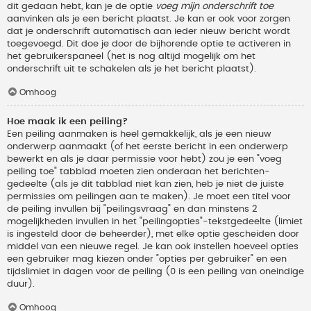
dit gedaan hebt, kan je de optie
voeg mijn onderschrift toe
aanvinken als je een bericht plaatst. Je kan er ook voor zorgen
dat je onderschrift automatisch aan ieder nieuw bericht wordt
toegevoegd. Dit doe je door de bijhorende optie te activeren in
het gebruikerspaneel (het is nog altijd mogelijk om het
onderschrift uit te schakelen als je het bericht plaatst).
Omhoog
Hoe maak ik een peiling?
Een peiling aanmaken is heel gemakkelijk, als je een nieuw
onderwerp aanmaakt (of het eerste bericht in een onderwerp
bewerkt en als je daar permissie voor hebt) zou je een "voeg
peiling toe" tabblad moeten zien onderaan het berichten-
gedeelte (als je dit tabblad niet kan zien, heb je niet de juiste
permissies om peilingen aan te maken). Je moet een titel voor
de peiling invullen bij "peilingsvraag" en dan minstens 2
mogelijkheden invullen in het "peilingopties"-tekstgedeelte (limiet
is ingesteld door de beheerder), met elke optie gescheiden door
middel van een nieuwe regel. Je kan ook instellen hoeveel opties
een gebruiker mag kiezen onder "opties per gebruiker" en een
tijdslimiet in dagen voor de peiling (0 is een peiling van oneindige
duur).
Omhoog