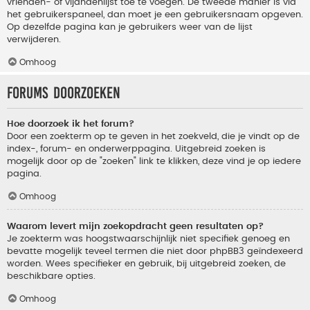
vrienden- of vijandenlijst toe te voegen. De tweede manier is via
het gebruikerspaneel, dan moet je een gebruikersnaam opgeven.
Op dezelfde pagina kan je gebruikers weer van de lijst
verwijderen.
Omhoog
Forums doorzoeken
Hoe doorzoek ik het forum?
Door een zoekterm op te geven in het zoekveld, die je vindt op de
index-, forum- en onderwerppagina. Uitgebreid zoeken is
mogelijk door op de "zoeken" link te klikken, deze vind je op iedere
pagina.
Omhoog
Waarom levert mijn zoekopdracht geen resultaten op?
Je zoekterm was hoogstwaarschijnlijk niet specifiek genoeg en
bevatte mogelijk teveel termen die niet door phpBB3 geïndexeerd
worden. Wees specifieker en gebruik, bij uitgebreid zoeken, de
beschikbare opties.
Omhoog