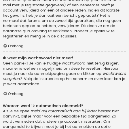
verkeerde gebruikersnaam of wachtwoord op (controleer de e-
mail met je registratie gegevens) of een beheerder heeft je
account verwijderd om één of andere reden. Indien dit laatste
het geval is, heb je dan ooit een bericht geplaatst? Het is
normaal dat forums om de zoveel tijd gebruikers, die nog geen
berichten geplaatst hebben, verwijderen. Dit doen ze om de
database qua omvang te verkleinen. Probeer je opnieuw te
registreren en meng je in de discussies.
Omhoog
Ik weet mijn wachtwoord niet meer!
Geen paniek! Je kan je huidige wachtwoord niet terug krijgen,
maar er is wel een mogelijkheid om deze te resetten. Hiervoor
moet je naar de aanmeldpagina gaan en klikken op
wachtwoord
vergeten?
. Volg de instructies op het scherm en even later kan je
je weer aanmelden.
Omhoog
Waarom word ik automatisch afgemeld?
Als je de optie
meld mij automatisch aan bij ieder bezoek
niet
aanvinkt, blijf je maar voor een bepaalde tijd aangemeld. Zo
wordt vermeden dat anderen je account misbruiken. Om
aangemeld te blijven, moet je bij het aanmelden de optie