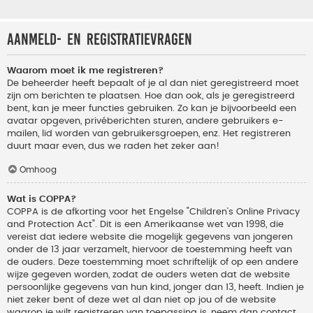
Aanmeld- en registratievragen
Waarom moet ik me registreren?
De beheerder heeft bepaalt of je al dan niet geregistreerd moet
zijn om berichten te plaatsen. Hoe dan ook, als je geregistreerd
bent, kan je meer functies gebruiken. Zo kan je bijvoorbeeld een
avatar opgeven, privéberichten sturen, andere gebruikers e-
mailen, lid worden van gebruikersgroepen, enz. Het registreren
duurt maar even, dus we raden het zeker aan!
Omhoog
Wat is COPPA?
COPPA is de afkorting voor het Engelse "Children’s Online Privacy
and Protection Act". Dit is een Amerikaanse wet van 1998, die
vereist dat iedere website die mogelijk gegevens van jongeren
onder de 13 jaar verzamelt, hiervoor de toestemming heeft van
de ouders. Deze toestemming moet schriftelijk of op een andere
wijze gegeven worden, zodat de ouders weten dat de website
persoonlijke gegevens van hun kind, jonger dan 13, heeft. Indien je
niet zeker bent of deze wet al dan niet op jou of de website
waarop je wilt registreren van toepassing is, neem dan contact