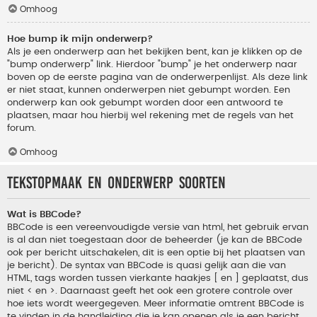
Omhoog
Hoe bump ik mijn onderwerp?
Als je een onderwerp aan het bekijken bent, kan je klikken op de
"bump onderwerp" link. Hierdoor "bump" je het onderwerp naar
boven op de eerste pagina van de onderwerpenlijst. Als deze link
er niet staat, kunnen onderwerpen niet gebumpt worden. Een
onderwerp kan ook gebumpt worden door een antwoord te
plaatsen, maar hou hierbij wel rekening met de regels van het
forum.
Omhoog
Tekstopmaak en onderwerp soorten
Wat is BBCode?
BBCode is een vereenvoudigde versie van html, het gebruik ervan
is al dan niet toegestaan door de beheerder (je kan de BBCode
ook per bericht uitschakelen, dit is een optie bij het plaatsen van
je bericht). De syntax van BBCode is quasi gelijk aan die van
HTML, tags worden tussen vierkante haakjes [ en ] geplaatst, dus
niet < en >. Daarnaast geeft het ook een grotere controle over
hoe iets wordt weergegeven. Meer informatie omtrent BBCode is
te vinden in de handleiding die je kan openen als je een bericht