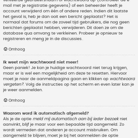
verkeerde gebruikersnaam of wachtwoord op (controleer de e-
mail met je registratie gegevens) of een beheerder heeft je
account verwijderd om één of andere reden. Indien dit laatste
het geval is, heb je dan ooit een bericht geplaatst? Het is
normaal dat forums om de zoveel tijd gebruikers, die nog geen
berichten geplaatst hebben, verwijderen. Dit doen ze om de
database qua omvang te verkleinen. Probeer je opnieuw te
registreren en meng je in de discussies.
Omhoog
Ik weet mijn wachtwoord niet meer!
Geen paniek! Je kan je huidige wachtwoord niet terug krijgen,
maar er is wel een mogelijkheid om deze te resetten. Hiervoor
moet je naar de aanmeldpagina gaan en klikken op
wachtwoord
vergeten?
. Volg de instructies op het scherm en even later kan je
je weer aanmelden.
Omhoog
Waarom word ik automatisch afgemeld?
Als je de optie
meld mij automatisch aan bij ieder bezoek
niet
aanvinkt, blijf je maar voor een bepaalde tijd aangemeld. Zo
wordt vermeden dat anderen je account misbruiken. Om
aangemeld te blijven, moet je bij het aanmelden de optie