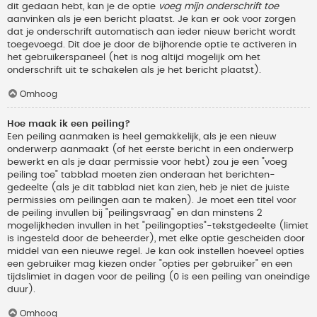
dit gedaan hebt, kan je de optie
voeg mijn onderschrift toe
aanvinken als je een bericht plaatst. Je kan er ook voor zorgen
dat je onderschrift automatisch aan ieder nieuw bericht wordt
toegevoegd. Dit doe je door de bijhorende optie te activeren in
het gebruikerspaneel (het is nog altijd mogelijk om het
onderschrift uit te schakelen als je het bericht plaatst).
Omhoog
Hoe maak ik een peiling?
Een peiling aanmaken is heel gemakkelijk, als je een nieuw
onderwerp aanmaakt (of het eerste bericht in een onderwerp
bewerkt en als je daar permissie voor hebt) zou je een "voeg
peiling toe" tabblad moeten zien onderaan het berichten-
gedeelte (als je dit tabblad niet kan zien, heb je niet de juiste
permissies om peilingen aan te maken). Je moet een titel voor
de peiling invullen bij "peilingsvraag" en dan minstens 2
mogelijkheden invullen in het "peilingopties"-tekstgedeelte (limiet
is ingesteld door de beheerder), met elke optie gescheiden door
middel van een nieuwe regel. Je kan ook instellen hoeveel opties
een gebruiker mag kiezen onder "opties per gebruiker" en een
tijdslimiet in dagen voor de peiling (0 is een peiling van oneindige
duur).
Omhoog