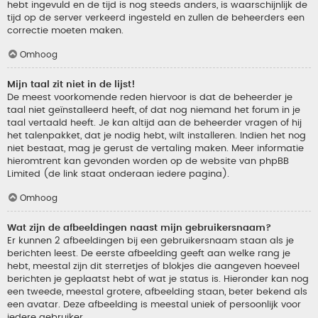
hebt ingevuld en de tijd is nog steeds anders, is waarschijnlijk de
tijd op de server verkeerd ingesteld en zullen de beheerders een
correctie moeten maken.
Omhoog
Mijn taal zit niet in de lijst!
De meest voorkomende reden hiervoor is dat de beheerder je
taal niet geïnstalleerd heeft, of dat nog niemand het forum in je
taal vertaald heeft. Je kan altijd aan de beheerder vragen of hij
het talenpakket, dat je nodig hebt, wilt installeren. Indien het nog
niet bestaat, mag je gerust de vertaling maken. Meer informatie
hieromtrent kan gevonden worden op de website van phpBB
Limited (de link staat onderaan iedere pagina).
Omhoog
Wat zijn de afbeeldingen naast mijn gebruikersnaam?
Er kunnen 2 afbeeldingen bij een gebruikersnaam staan als je
berichten leest. De eerste afbeelding geeft aan welke rang je
hebt, meestal zijn dit sterretjes of blokjes die aangeven hoeveel
berichten je geplaatst hebt of wat je status is. Hieronder kan nog
een tweede, meestal grotere, afbeelding staan, beter bekend als
een avatar. Deze afbeelding is meestal uniek of persoonlijk voor
iedere gebruiker.