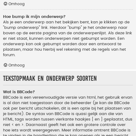
Omhoog
Hoe bump ik mijn onderwerp?
Als je een onderwerp aan het bekijken bent, kan je klikken op de
"bump onderwerp" link. Hierdoor "bump" je het onderwerp naar
boven op de eerste pagina van de onderwerpenlijst. Als deze link
er niet staat, kunnen onderwerpen niet gebumpt worden. Een
onderwerp kan ook gebumpt worden door een antwoord te
plaatsen, maar hou hierbij wel rekening met de regels van het
forum.
Omhoog
Tekstopmaak en onderwerp soorten
Wat is BBCode?
BBCode is een vereenvoudigde versie van html, het gebruik ervan
is al dan niet toegestaan door de beheerder (je kan de BBCode
ook per bericht uitschakelen, dit is een optie bij het plaatsen van
je bericht). De syntax van BBCode is quasi gelijk aan die van
HTML, tags worden tussen vierkante haakjes [ en ] geplaatst, dus
niet < en >. Daarnaast geeft het ook een grotere controle over
hoe iets wordt weergegeven. Meer informatie omtrent BBCode is
te vinden in de handleiding die je kan openen als je een bericht