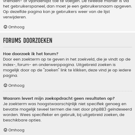
vrienden- of vijandenlijst toe te voegen. De tweede manier is via
het gebruikerspaneel, dan moet je een gebruikersnaam opgeven.
Op dezelfde pagina kan je gebruikers weer van de lijst
verwijderen.
Omhoog
Forums doorzoeken
Hoe doorzoek ik het forum?
Door een zoekterm op te geven in het zoekveld, die je vindt op de
index-, forum- en onderwerppagina. Uitgebreid zoeken is
mogelijk door op de "zoeken" link te klikken, deze vind je op iedere
pagina.
Omhoog
Waarom levert mijn zoekopdracht geen resultaten op?
Je zoekterm was hoogstwaarschijnlijk niet specifiek genoeg en
bevatte mogelijk teveel termen die niet door phpBB3 geïndexeerd
worden. Wees specifieker en gebruik, bij uitgebreid zoeken, de
beschikbare opties.
Omhoog