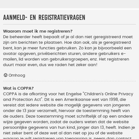
Aanmeld- en registratievragen
Waarom moet ik me registreren?
De beheerder heeft bepaalt of je al dan niet geregistreerd moet
zijn om berichten te plaatsen. Hoe dan ook, als je geregistreerd
bent, kan je meer functies gebruiken. Zo kan je bijvoorbeeld een
avatar opgeven, privéberichten sturen, andere gebruikers e-
mailen, lid worden van gebruikersgroepen, enz. Het registreren
duurt maar even, dus we raden het zeker aan!
Omhoog
Wat is COPPA?
COPPA is de afkorting voor het Engelse "Children’s Online Privacy
and Protection Act". Dit is een Amerikaanse wet van 1998, die
vereist dat iedere website die mogelijk gegevens van jongeren
onder de 13 jaar verzamelt, hiervoor de toestemming heeft van
de ouders. Deze toestemming moet schriftelijk of op een andere
wijze gegeven worden, zodat de ouders weten dat de website
persoonlijke gegevens van hun kind, jonger dan 13, heeft. Indien je
niet zeker bent of deze wet al dan niet op jou of de website
waarop je wilt registreren van toepassing is, neem dan contact