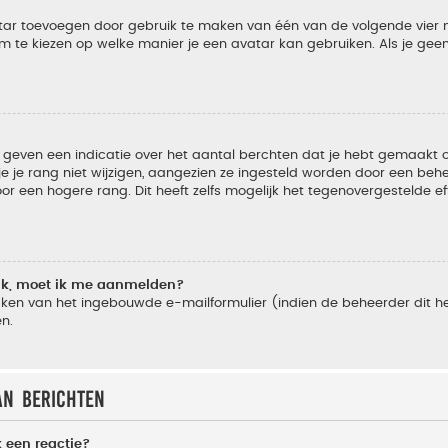
vatar toevoegen door gebruik te maken van één van de volgende vier m
m te kiezen op welke manier je een avatar kan gebruiken. Als je ge
geven een indicatie over het aantal berchten dat je hebt gemaakt of 
je rang niet wijzigen, aangezien ze ingesteld worden door een behee
 een hogere rang. Dit heeft zelfs mogelijk het tegenovergestelde e
lik, moet ik me aanmelden?
ken van het ingebouwde e-mailformulier (indien de beheerder dit he
n.
an berichten
 een reactie?