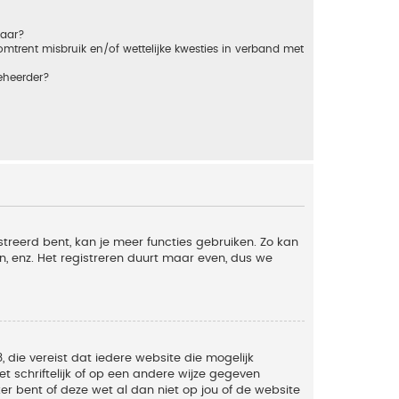
baar?
trent misbruik en/of wettelijke kwesties in verband met
eheerder?
streerd bent, kan je meer functies gebruiken. Zo kan
n, enz. Het registreren duurt maar even, dus we
, die vereist dat iedere website die mogelijk
 schriftelijk of op een andere wijze gegeven
er bent of deze wet al dan niet op jou of de website