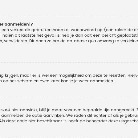
eer aanmelden!?
f een verkeerde gebruikersnaam of wachtwoord op (controleer de e-
Indien dit laatste het geval is, heb je dan ooit een bericht geplaats
n, verwijderen. Dit doen ze om de database qua omvang te verkleinen
ug krijgen, maar er is wel een mogelijkheid om deze te resetten. Hi
ies op het scherm en even later kan je je weer aanmelden.
ezoek
niet aanvinkt, blijf je maar voor een bepaalde tijd aangemeld
et aanmelden de optie aanvinken. We raden dit echter af als je geb
z. Als deze optie niet beschikbaar is, heeft de beheerder deze uitgesch