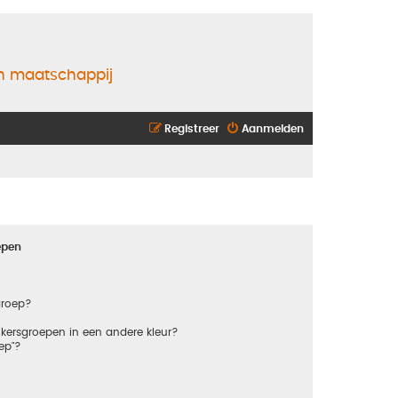
en maatschappij
Registreer
Aanmelden
epen
groep?
kersgroepen in een andere kleur?
ep"?
?