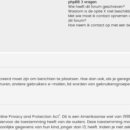
phpBB 3 vragen
Wie heeft dit forum geschreven?
Waarom is de optie X niet beschik
Met wie moet ik contact opnemen om
dit forum?
Hoe neem ik contact op met een b
treerd moet zijn om berichten te plaatsen. Hoe dan ook, als je geregi
sturen, andere gebruikers e-mailen, lid worden van gebruikersgroepe
line Privacy and Protection Act". Dit is een Amerikaanse wet van 1998
hiervoor de toestemming heeft van de ouders. Deze toestemming moet
lijke gegevens van hun kind, jonger dan 13, heeft. Indien je niet zek