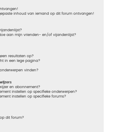
 ontvangen!
gepaste inhoud van iemand op dit forum ontvangen!
ijandenlijst?
 toe aan mijn vrienden- en/of vijandenlijst?
een resultaten op?
ht in een lege pagina?
n onderwerpen vinden?
ijzers
dwijzer en abonnement?
ement instellen op specifieke onderwerpen?
ement instellen op specifieke forums?
op dit forum?