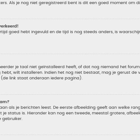
s. Als je nog niet geregistreerd bent is dit een goed moment om di
verkeerd!
tijd goed hebt ingevuld en de tijd is nog steeds anders, is waarschijn
der je taal niet geïnstalleerd heeft, of dat nog niemand het forum in
 hebt, wilt installeren. Indien het nog niet bestaat, mag je gerust d
de link staat onderaan iedere pagina).
naam?
 als je berichten leest. De eerste afbeelding geeft aan welke rang je
 je status is. Hieronder kan nog een tweede, meestal grotere, afbee
e gebruiker.