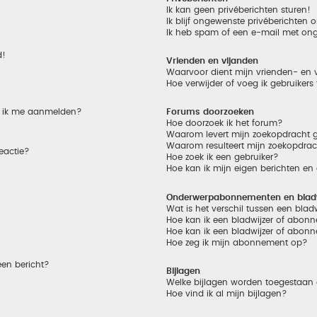
Ik kan geen privéberichten sturen!
Ik blijf ongewenste privéberichten
Ik heb spam of een e-mail met on
d!
Vrienden en vijanden
Waarvoor dient mijn vrienden- en v
Hoe verwijder of voeg ik gebruikers
et ik me aanmelden?
Forums doorzoeken
Hoe doorzoek ik het forum?
Waarom levert mijn zoekopdracht g
Waarom resulteert mijn zoekopdrac
eactie?
Hoe zoek ik een gebruiker?
Hoe kan ik mijn eigen berichten e
Onderwerpabonnementen en bladw
Wat is het verschil tussen een bla
Hoe kan ik een bladwijzer of abonn
Hoe kan ik een bladwijzer of abonn
Hoe zeg ik mijn abonnement op?
een bericht?
Bijlagen
Welke bijlagen worden toegestaan 
Hoe vind ik al mijn bijlagen?