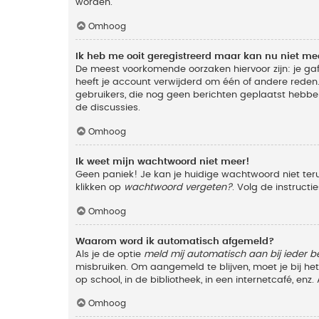
worden.
Omhoog
Ik heb me ooit geregistreerd maar kan nu niet m
De meest voorkomende oorzaken hiervoor zijn: je ga
heeft je account verwijderd om één of andere reden. 
gebruikers, die nog geen berichten geplaatst hebbe
de discussies.
Omhoog
Ik weet mijn wachtwoord niet meer!
Geen paniek! Je kan je huidige wachtwoord niet ter
klikken op
wachtwoord vergeten?
. Volg de instruct
Omhoog
Waarom word ik automatisch afgemeld?
Als je de optie
meld mij automatisch aan bij ieder b
misbruiken. Om aangemeld te blijven, moet je bij h
op school, in de bibliotheek, in een internetcafé, en
Omhoog