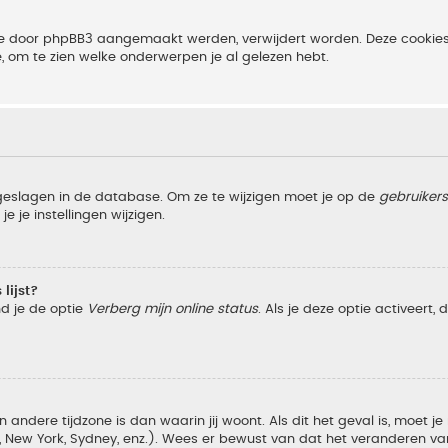
 die door phpBB3 aangemaakt werden, verwijdert worden. Deze cooki
e, om te zien welke onderwerpen je al gelezen hebt.
pgeslagen in de database. Om ze te wijzigen moet je op de
gebruiker
e je instellingen wijzigen.
lijst?
nd je de optie
Verberg mijn online status
. Als je deze optie activeert,
 andere tijdzone is dan waarin jij woont. Als dit het geval is, moet j
w York, Sydney, enz.). Wees er bewust van dat het veranderen van d