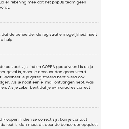
Houd er rekening mee dat het phpBB team geen
wordt.
 dat de beheerder de registratie mogelijkheid heeft
e hulp.
de oorzaak zijn. Indien COPPA geactiveerd is en je
t het geval is, moet je account dan geactiveerd
. Wanneer je je geregistreerd hebt, werd ook
olgen. Als je nooit een e-mail ontvangen hebt, was
n. Als je zeker bent dat je e-mailadres correct
kloppen. Indien ze correct zijn, kan je contact
tie fout is, dan moet dit door de beheerder opgelost