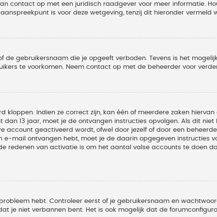
 dan contact op met een juridisch raadgever voor meer informatie. 
t aanspreekpunt is voor deze wetgeving, tenzij dit hieronder vermeld 
of de gebruikersnaam die je opgeeft verboden. Tevens is het mogelijk
ruikers te voorkomen. Neem contact op met de beheerder voor verder
 kloppen. Indien ze correct zijn, kan één of meerdere zaken hiervan 
t dan 13 jaar, moet je de ontvangen instructies opvolgen. Als dit nie
account geactiveerd wordt, ofwel door jezelf of door een beheerder
een e-mail ontvangen hebt, moet je de daarin opgegeven instructies v
 redenen van activatie is om het aantal valse accounts te doen dale
 probleem hebt. Controleer eerst of je gebruikersnaam en wachtwoord 
t je niet verbannen bent. Het is ook mogelijk dat de forumconfigura