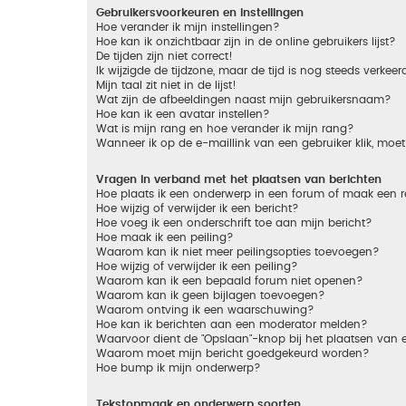
Gebruikersvoorkeuren en instellingen
Hoe verander ik mijn instellingen?
Hoe kan ik onzichtbaar zijn in de online gebruikers lijst?
De tijden zijn niet correct!
Ik wijzigde de tijdzone, maar de tijd is nog steeds verkeer
Mijn taal zit niet in de lijst!
Wat zijn de afbeeldingen naast mijn gebruikersnaam?
Hoe kan ik een avatar instellen?
Wat is mijn rang en hoe verander ik mijn rang?
Wanneer ik op de e-maillink van een gebruiker klik, mo
Vragen in verband met het plaatsen van berichten
Hoe plaats ik een onderwerp in een forum of maak een r
Hoe wijzig of verwijder ik een bericht?
Hoe voeg ik een onderschrift toe aan mijn bericht?
Hoe maak ik een peiling?
Waarom kan ik niet meer peilingsopties toevoegen?
Hoe wijzig of verwijder ik een peiling?
Waarom kan ik een bepaald forum niet openen?
Waarom kan ik geen bijlagen toevoegen?
Waarom ontving ik een waarschuwing?
Hoe kan ik berichten aan een moderator melden?
Waarvoor dient de "Opslaan"-knop bij het plaatsen van 
Waarom moet mijn bericht goedgekeurd worden?
Hoe bump ik mijn onderwerp?
Tekstopmaak en onderwerp soorten