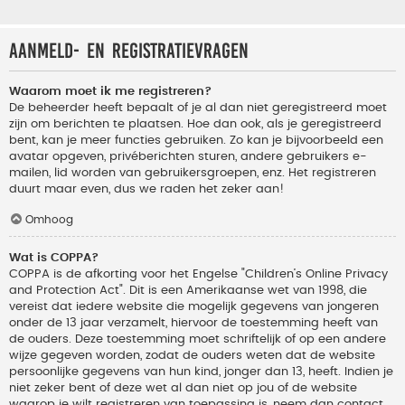
Aanmeld- en registratievragen
Waarom moet ik me registreren?
De beheerder heeft bepaalt of je al dan niet geregistreerd moet
zijn om berichten te plaatsen. Hoe dan ook, als je geregistreerd
bent, kan je meer functies gebruiken. Zo kan je bijvoorbeeld een
avatar opgeven, privéberichten sturen, andere gebruikers e-
mailen, lid worden van gebruikersgroepen, enz. Het registreren
duurt maar even, dus we raden het zeker aan!
Omhoog
Wat is COPPA?
COPPA is de afkorting voor het Engelse "Children’s Online Privacy
and Protection Act". Dit is een Amerikaanse wet van 1998, die
vereist dat iedere website die mogelijk gegevens van jongeren
onder de 13 jaar verzamelt, hiervoor de toestemming heeft van
de ouders. Deze toestemming moet schriftelijk of op een andere
wijze gegeven worden, zodat de ouders weten dat de website
persoonlijke gegevens van hun kind, jonger dan 13, heeft. Indien je
niet zeker bent of deze wet al dan niet op jou of de website
waarop je wilt registreren van toepassing is, neem dan contact