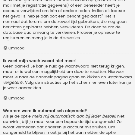
verkeerde gebruikersnaam of wachtwoord op (controleer de e-
mail met je registratie gegevens) of een beheerder heeft je
account verwijderd om één of andere reden. Indien dit laatste
het geval is, heb je dan ooit een bericht geplaatst? Het is
normaal dat forums om de zoveel tijd gebruikers, die nog geen
berichten geplaatst hebben, verwijderen. Dit doen ze om de
database qua omvang te verkleinen. Probeer je opnieuw te
registreren en meng je in de discussies.
Omhoog
Ik weet mijn wachtwoord niet meer!
Geen paniek! Je kan je huidige wachtwoord niet terug krijgen,
maar er is wel een mogelijkheid om deze te resetten. Hiervoor
moet je naar de aanmeldpagina gaan en klikken op
wachtwoord
vergeten?
. Volg de instructies op het scherm en even later kan je
je weer aanmelden.
Omhoog
Waarom word ik automatisch afgemeld?
Als je de optie
meld mij automatisch aan bij ieder bezoek
niet
aanvinkt, blijf je maar voor een bepaalde tijd aangemeld. Zo
wordt vermeden dat anderen je account misbruiken. Om
aangemeld te blijven, moet je bij het aanmelden de optie