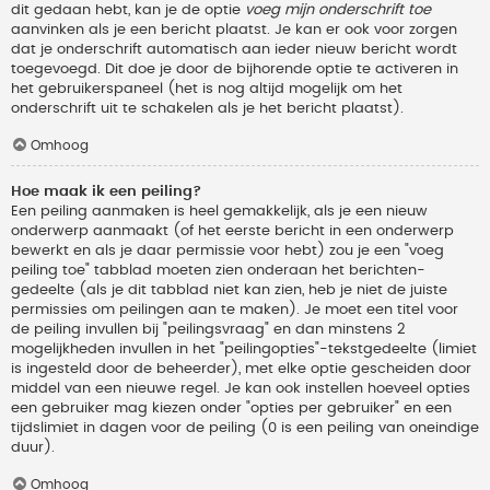
dit gedaan hebt, kan je de optie
voeg mijn onderschrift toe
aanvinken als je een bericht plaatst. Je kan er ook voor zorgen
dat je onderschrift automatisch aan ieder nieuw bericht wordt
toegevoegd. Dit doe je door de bijhorende optie te activeren in
het gebruikerspaneel (het is nog altijd mogelijk om het
onderschrift uit te schakelen als je het bericht plaatst).
Omhoog
Hoe maak ik een peiling?
Een peiling aanmaken is heel gemakkelijk, als je een nieuw
onderwerp aanmaakt (of het eerste bericht in een onderwerp
bewerkt en als je daar permissie voor hebt) zou je een "voeg
peiling toe" tabblad moeten zien onderaan het berichten-
gedeelte (als je dit tabblad niet kan zien, heb je niet de juiste
permissies om peilingen aan te maken). Je moet een titel voor
de peiling invullen bij "peilingsvraag" en dan minstens 2
mogelijkheden invullen in het "peilingopties"-tekstgedeelte (limiet
is ingesteld door de beheerder), met elke optie gescheiden door
middel van een nieuwe regel. Je kan ook instellen hoeveel opties
een gebruiker mag kiezen onder "opties per gebruiker" en een
tijdslimiet in dagen voor de peiling (0 is een peiling van oneindige
duur).
Omhoog