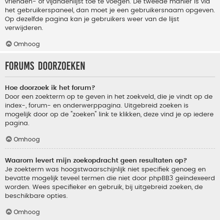
vrienden- of vijandenlijst toe te voegen. De tweede manier is via
het gebruikerspaneel, dan moet je een gebruikersnaam opgeven.
Op dezelfde pagina kan je gebruikers weer van de lijst
verwijderen.
Omhoog
Forums doorzoeken
Hoe doorzoek ik het forum?
Door een zoekterm op te geven in het zoekveld, die je vindt op de
index-, forum- en onderwerppagina. Uitgebreid zoeken is
mogelijk door op de "zoeken" link te klikken, deze vind je op iedere
pagina.
Omhoog
Waarom levert mijn zoekopdracht geen resultaten op?
Je zoekterm was hoogstwaarschijnlijk niet specifiek genoeg en
bevatte mogelijk teveel termen die niet door phpBB3 geïndexeerd
worden. Wees specifieker en gebruik, bij uitgebreid zoeken, de
beschikbare opties.
Omhoog