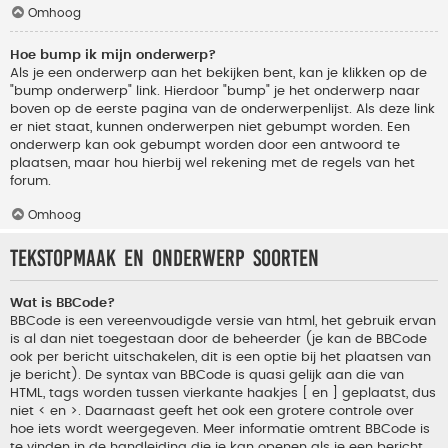
Omhoog
Hoe bump ik mijn onderwerp?
Als je een onderwerp aan het bekijken bent, kan je klikken op de
"bump onderwerp" link. Hierdoor "bump" je het onderwerp naar
boven op de eerste pagina van de onderwerpenlijst. Als deze link
er niet staat, kunnen onderwerpen niet gebumpt worden. Een
onderwerp kan ook gebumpt worden door een antwoord te
plaatsen, maar hou hierbij wel rekening met de regels van het
forum.
Omhoog
Tekstopmaak en onderwerp soorten
Wat is BBCode?
BBCode is een vereenvoudigde versie van html, het gebruik ervan
is al dan niet toegestaan door de beheerder (je kan de BBCode
ook per bericht uitschakelen, dit is een optie bij het plaatsen van
je bericht). De syntax van BBCode is quasi gelijk aan die van
HTML, tags worden tussen vierkante haakjes [ en ] geplaatst, dus
niet < en >. Daarnaast geeft het ook een grotere controle over
hoe iets wordt weergegeven. Meer informatie omtrent BBCode is
te vinden in de handleiding die je kan openen als je een bericht