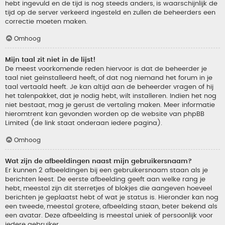
hebt ingevuld en de tijd is nog steeds anders, is waarschijnlijk de
tijd op de server verkeerd ingesteld en zullen de beheerders een
correctie moeten maken.
Omhoog
Mijn taal zit niet in de lijst!
De meest voorkomende reden hiervoor is dat de beheerder je
taal niet geïnstalleerd heeft, of dat nog niemand het forum in je
taal vertaald heeft. Je kan altijd aan de beheerder vragen of hij
het talenpakket, dat je nodig hebt, wilt installeren. Indien het nog
niet bestaat, mag je gerust de vertaling maken. Meer informatie
hieromtrent kan gevonden worden op de website van phpBB
Limited (de link staat onderaan iedere pagina).
Omhoog
Wat zijn de afbeeldingen naast mijn gebruikersnaam?
Er kunnen 2 afbeeldingen bij een gebruikersnaam staan als je
berichten leest. De eerste afbeelding geeft aan welke rang je
hebt, meestal zijn dit sterretjes of blokjes die aangeven hoeveel
berichten je geplaatst hebt of wat je status is. Hieronder kan nog
een tweede, meestal grotere, afbeelding staan, beter bekend als
een avatar. Deze afbeelding is meestal uniek of persoonlijk voor
iedere gebruiker.