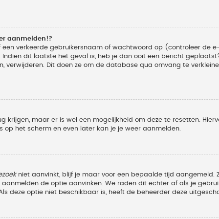
eer aanmelden!?
f een verkeerde gebruikersnaam of wachtwoord op (controleer de e-
Indien dit laatste het geval is, heb je dan ooit een bericht geplaats
n, verwijderen. Dit doen ze om de database qua omvang te verkleinen
ug krijgen, maar er is wel een mogelijkheid om deze te resetten. Hi
ies op het scherm en even later kan je je weer aanmelden.
ezoek
niet aanvinkt, blijf je maar voor een bepaalde tijd aangemeld
et aanmelden de optie aanvinken. We raden dit echter af als je geb
z. Als deze optie niet beschikbaar is, heeft de beheerder deze uitgesch