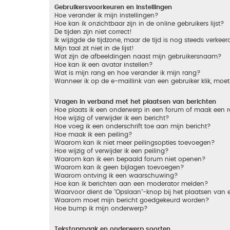
Gebruikersvoorkeuren en instellingen
Hoe verander ik mijn instellingen?
Hoe kan ik onzichtbaar zijn in de online gebruikers lijst?
De tijden zijn niet correct!
Ik wijzigde de tijdzone, maar de tijd is nog steeds verkeer
Mijn taal zit niet in de lijst!
Wat zijn de afbeeldingen naast mijn gebruikersnaam?
Hoe kan ik een avatar instellen?
Wat is mijn rang en hoe verander ik mijn rang?
Wanneer ik op de e-maillink van een gebruiker klik, mo
Vragen in verband met het plaatsen van berichten
Hoe plaats ik een onderwerp in een forum of maak een r
Hoe wijzig of verwijder ik een bericht?
Hoe voeg ik een onderschrift toe aan mijn bericht?
Hoe maak ik een peiling?
Waarom kan ik niet meer peilingsopties toevoegen?
Hoe wijzig of verwijder ik een peiling?
Waarom kan ik een bepaald forum niet openen?
Waarom kan ik geen bijlagen toevoegen?
Waarom ontving ik een waarschuwing?
Hoe kan ik berichten aan een moderator melden?
Waarvoor dient de "Opslaan"-knop bij het plaatsen van 
Waarom moet mijn bericht goedgekeurd worden?
Hoe bump ik mijn onderwerp?
Tekstopmaak en onderwerp soorten