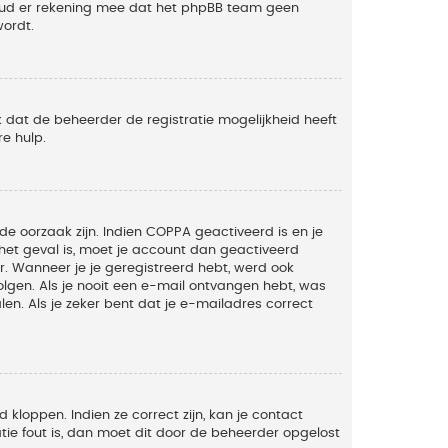
Houd er rekening mee dat het phpBB team geen
wordt.
 dat de beheerder de registratie mogelijkheid heeft
e hulp.
de oorzaak zijn. Indien COPPA geactiveerd is en je
t het geval is, moet je account dan geactiveerd
. Wanneer je je geregistreerd hebt, werd ook
olgen. Als je nooit een e-mail ontvangen hebt, was
n. Als je zeker bent dat je e-mailadres correct
kloppen. Indien ze correct zijn, kan je contact
tie fout is, dan moet dit door de beheerder opgelost