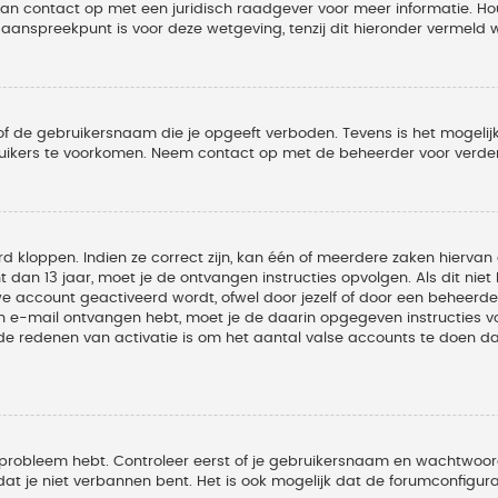
 dan contact op met een juridisch raadgever voor meer informatie. 
t aanspreekpunt is voor deze wetgeving, tenzij dit hieronder vermeld 
of de gebruikersnaam die je opgeeft verboden. Tevens is het mogelijk
ruikers te voorkomen. Neem contact op met de beheerder voor verder
 kloppen. Indien ze correct zijn, kan één of meerdere zaken hiervan 
t dan 13 jaar, moet je de ontvangen instructies opvolgen. Als dit nie
account geactiveerd wordt, ofwel door jezelf of door een beheerder
een e-mail ontvangen hebt, moet je de daarin opgegeven instructies v
 redenen van activatie is om het aantal valse accounts te doen dale
 probleem hebt. Controleer eerst of je gebruikersnaam en wachtwoord 
t je niet verbannen bent. Het is ook mogelijk dat de forumconfigura