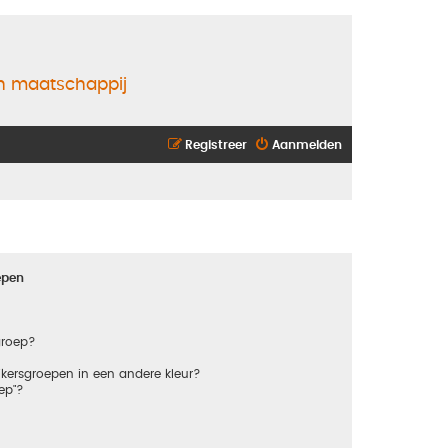
en maatschappij
Registreer
Aanmelden
epen
groep?
kersgroepen in een andere kleur?
ep"?
?