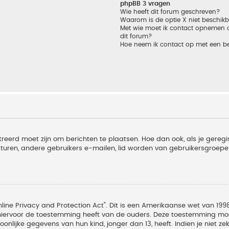
phpBB 3 vragen
Wie heeft dit forum geschreven?
Waarom is de optie X niet beschik
Met wie moet ik contact opnemen om
dit forum?
Hoe neem ik contact op met een b
treerd moet zijn om berichten te plaatsen. Hoe dan ook, als je geregi
sturen, andere gebruikers e-mailen, lid worden van gebruikersgroepe
line Privacy and Protection Act". Dit is een Amerikaanse wet van 1998
hiervoor de toestemming heeft van de ouders. Deze toestemming moet
lijke gegevens van hun kind, jonger dan 13, heeft. Indien je niet zek