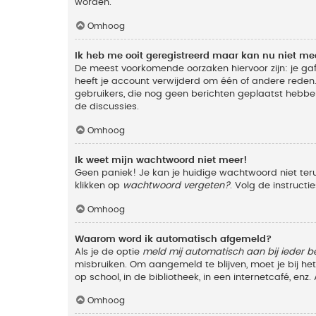
worden.
Omhoog
Ik heb me ooit geregistreerd maar kan nu niet m
De meest voorkomende oorzaken hiervoor zijn: je ga
heeft je account verwijderd om één of andere reden. 
gebruikers, die nog geen berichten geplaatst hebbe
de discussies.
Omhoog
Ik weet mijn wachtwoord niet meer!
Geen paniek! Je kan je huidige wachtwoord niet ter
klikken op
wachtwoord vergeten?
. Volg de instruct
Omhoog
Waarom word ik automatisch afgemeld?
Als je de optie
meld mij automatisch aan bij ieder b
misbruiken. Om aangemeld te blijven, moet je bij h
op school, in de bibliotheek, in een internetcafé, en
Omhoog