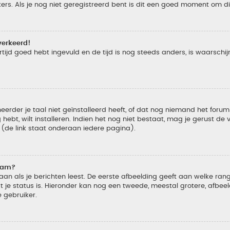
s. Als je nog niet geregistreerd bent is dit een goed moment om di
verkeerd!
tijd goed hebt ingevuld en de tijd is nog steeds anders, is waarschijn
der je taal niet geïnstalleerd heeft, of dat nog niemand het forum in
 hebt, wilt installeren. Indien het nog niet bestaat, mag je gerust d
de link staat onderaan iedere pagina).
naam?
 als je berichten leest. De eerste afbeelding geeft aan welke rang je
 je status is. Hieronder kan nog een tweede, meestal grotere, afbee
e gebruiker.