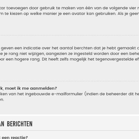
vatar toevoegen door gebruik te maken van één van de volgende vier m
m te kiezen op welke manier je een avatar kan gebruiken. Als je ge
geven een indicatie over het aantal berchten dat je hebt gemaakt of 
je rang niet wijzigen, aangezien ze ingesteld worden door een behee
 een hogere rang. Dit heeft zelfs mogelijk het tegenovergestelde e
lik, moet ik me aanmelden?
ken van het ingebouwde e-mailformulier (indien de beheerder dit he
n.
an berichten
 een reactie?