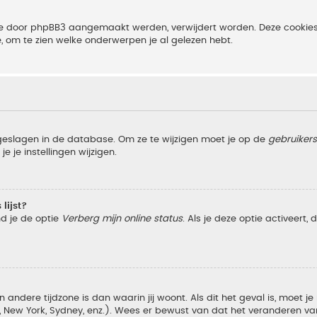
 die door phpBB3 aangemaakt werden, verwijdert worden. Deze cooki
e, om te zien welke onderwerpen je al gelezen hebt.
pgeslagen in de database. Om ze te wijzigen moet je op de
gebruiker
e je instellingen wijzigen.
lijst?
nd je de optie
Verberg mijn online status
. Als je deze optie activeert,
 andere tijdzone is dan waarin jij woont. Als dit het geval is, moet j
w York, Sydney, enz.). Wees er bewust van dat het veranderen van d