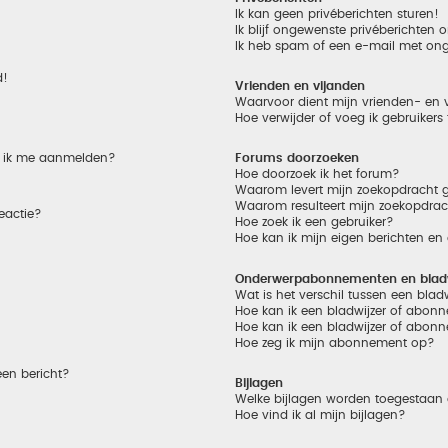
Ik kan geen privéberichten sturen!
Ik blijf ongewenste privéberichten
Ik heb spam of een e-mail met on
d!
Vrienden en vijanden
Waarvoor dient mijn vrienden- en v
Hoe verwijder of voeg ik gebruikers
et ik me aanmelden?
Forums doorzoeken
Hoe doorzoek ik het forum?
Waarom levert mijn zoekopdracht g
Waarom resulteert mijn zoekopdrac
eactie?
Hoe zoek ik een gebruiker?
Hoe kan ik mijn eigen berichten e
Onderwerpabonnementen en bladw
Wat is het verschil tussen een bla
Hoe kan ik een bladwijzer of abonn
Hoe kan ik een bladwijzer of abonn
Hoe zeg ik mijn abonnement op?
een bericht?
Bijlagen
Welke bijlagen worden toegestaan 
Hoe vind ik al mijn bijlagen?