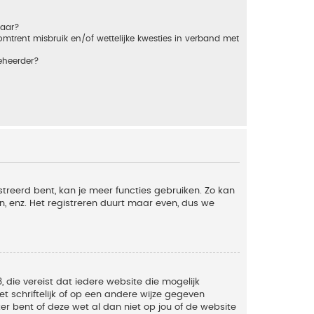
baar?
trent misbruik en/of wettelijke kwesties in verband met
eheerder?
streerd bent, kan je meer functies gebruiken. Zo kan
n, enz. Het registreren duurt maar even, dus we
, die vereist dat iedere website die mogelijk
 schriftelijk of op een andere wijze gegeven
er bent of deze wet al dan niet op jou of de website