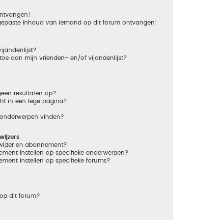
 ontvangen!
gepaste inhoud van iemand op dit forum ontvangen!
ijandenlijst?
 toe aan mijn vrienden- en/of vijandenlijst?
een resultaten op?
ht in een lege pagina?
n onderwerpen vinden?
ijzers
dwijzer en abonnement?
ement instellen op specifieke onderwerpen?
ement instellen op specifieke forums?
op dit forum?