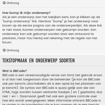
Omhoog
Hoe bump ik mijn onderwerp?
Als je een onderwerp aan het bekijken bent, kan je klikken op de
"bump onderwerp" link. Hierdoor "bump" je het onderwerp naar
boven op de eerste pagina van de onderwerpenlijst. Als deze link
er niet staat, kunnen onderwerpen niet gebumpt worden. Een
onderwerp kan ook gebumpt worden door een antwoord te
plaatsen, maar hou hierbij wel rekening met de regels van het
forum.
Omhoog
Tekstopmaak en onderwerp soorten
Wat is BBCode?
BBCode is een vereenvoudigde versie van html, het gebruik ervan
is al dan niet toegestaan door de beheerder (je kan de BBCode
ook per bericht uitschakelen, dit is een optie bij het plaatsen van
je bericht). De syntax van BBCode is quasi gelijk aan die van
HTML, tags worden tussen vierkante haakjes [ en ] geplaatst, dus
niet < en >. Daarnaast geeft het ook een grotere controle over
hoe iets wordt weergegeven. Meer informatie omtrent BBCode is
te vinden in de handleiding die je kan openen als je een bericht