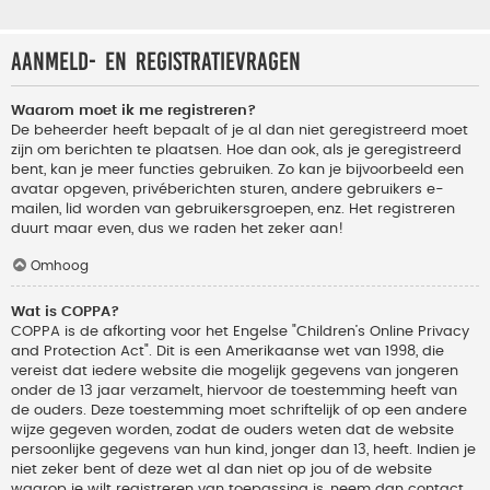
Aanmeld- en registratievragen
Waarom moet ik me registreren?
De beheerder heeft bepaalt of je al dan niet geregistreerd moet
zijn om berichten te plaatsen. Hoe dan ook, als je geregistreerd
bent, kan je meer functies gebruiken. Zo kan je bijvoorbeeld een
avatar opgeven, privéberichten sturen, andere gebruikers e-
mailen, lid worden van gebruikersgroepen, enz. Het registreren
duurt maar even, dus we raden het zeker aan!
Omhoog
Wat is COPPA?
COPPA is de afkorting voor het Engelse "Children’s Online Privacy
and Protection Act". Dit is een Amerikaanse wet van 1998, die
vereist dat iedere website die mogelijk gegevens van jongeren
onder de 13 jaar verzamelt, hiervoor de toestemming heeft van
de ouders. Deze toestemming moet schriftelijk of op een andere
wijze gegeven worden, zodat de ouders weten dat de website
persoonlijke gegevens van hun kind, jonger dan 13, heeft. Indien je
niet zeker bent of deze wet al dan niet op jou of de website
waarop je wilt registreren van toepassing is, neem dan contact