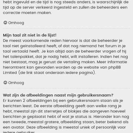
hebt ingevuld en de tijd is nog steeds anders, is waarschijnlijk de
tijd op de server verkeerd ingesteld en zullen de beheerders een
correctie moeten maken.
Omhoog
Mijn taal zit niet in de lijst!
De meest voorkomende reden hiervoor is dat de beheerder je
taal niet geïnstalleerd heeft, of dat nog niemand het forum in je
taal vertaald heeft. Je kan altijd aan de beheerder vragen of hij
het talenpakket, dat je nodig hebt, wilt installeren. Indien het nog
niet bestaat, mag je gerust de vertaling maken. Meer informatie
hieromtrent kan gevonden worden op de website van phpBB
Limited (de link staat onderaan iedere pagina).
Omhoog
Wat zijn de afbeeldingen naast mijn gebruikersnaam?
Er kunnen 2 afbeeldingen bij een gebruikersnaam staan als je
berichten leest. De eerste afbeelding geeft aan welke rang je
hebt, meestal zijn dit sterretjes of blokjes die aangeven hoeveel
berichten je geplaatst hebt of wat je status is. Hieronder kan nog
een tweede, meestal grotere, afbeelding staan, beter bekend als
een avatar. Deze afbeelding is meestal uniek of persoonlijk voor
iedere gebruiker.