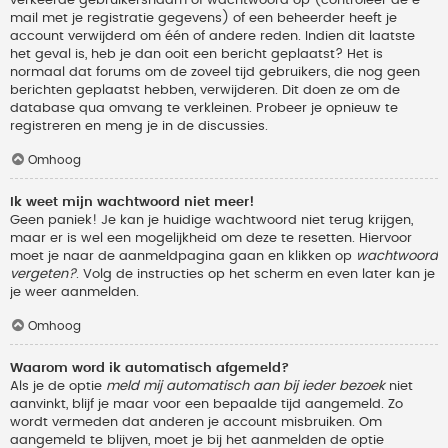
verkeerde gebruikersnaam of wachtwoord op (controleer de e-
mail met je registratie gegevens) of een beheerder heeft je
account verwijderd om één of andere reden. Indien dit laatste
het geval is, heb je dan ooit een bericht geplaatst? Het is
normaal dat forums om de zoveel tijd gebruikers, die nog geen
berichten geplaatst hebben, verwijderen. Dit doen ze om de
database qua omvang te verkleinen. Probeer je opnieuw te
registreren en meng je in de discussies.
Omhoog
Ik weet mijn wachtwoord niet meer!
Geen paniek! Je kan je huidige wachtwoord niet terug krijgen,
maar er is wel een mogelijkheid om deze te resetten. Hiervoor
moet je naar de aanmeldpagina gaan en klikken op
wachtwoord
vergeten?
. Volg de instructies op het scherm en even later kan je
je weer aanmelden.
Omhoog
Waarom word ik automatisch afgemeld?
Als je de optie
meld mij automatisch aan bij ieder bezoek
niet
aanvinkt, blijf je maar voor een bepaalde tijd aangemeld. Zo
wordt vermeden dat anderen je account misbruiken. Om
aangemeld te blijven, moet je bij het aanmelden de optie