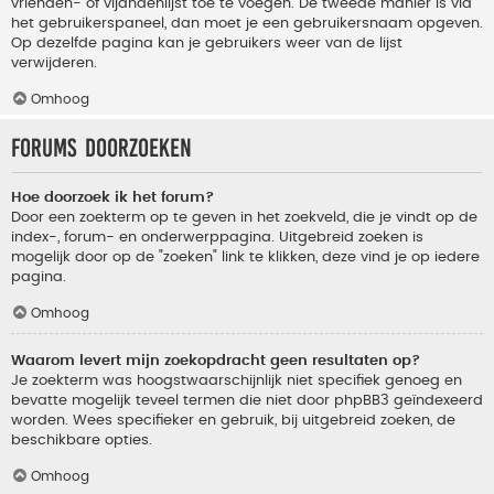
vrienden- of vijandenlijst toe te voegen. De tweede manier is via
het gebruikerspaneel, dan moet je een gebruikersnaam opgeven.
Op dezelfde pagina kan je gebruikers weer van de lijst
verwijderen.
Omhoog
Forums doorzoeken
Hoe doorzoek ik het forum?
Door een zoekterm op te geven in het zoekveld, die je vindt op de
index-, forum- en onderwerppagina. Uitgebreid zoeken is
mogelijk door op de "zoeken" link te klikken, deze vind je op iedere
pagina.
Omhoog
Waarom levert mijn zoekopdracht geen resultaten op?
Je zoekterm was hoogstwaarschijnlijk niet specifiek genoeg en
bevatte mogelijk teveel termen die niet door phpBB3 geïndexeerd
worden. Wees specifieker en gebruik, bij uitgebreid zoeken, de
beschikbare opties.
Omhoog