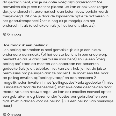
dit gedaan hebt, kan je de optie
voeg mijn onderschrift toe
aanvinken als je een bericht plaatst. Je kan er ook voor zorgen
dat je onderschrift automatisch aan ieder nieuw bericht wordt
toegevoegd. Dit doe je door de bijhorende optie te activeren in
het gebruikerspaneel (het is nog altijd mogelijk om het
onderschrift uit te schakelen als je het bericht plaatst).
Omhoog
Hoe maak ik een peiling?
Een peiling aanmaken is heel gemakkelijk, als je een nieuw
onderwerp aanmaakt (of het eerste bericht in een onderwerp
bewerkt en als je daar permissie voor hebt) zou je een "voeg
peiling toe" tabblad moeten zien onderaan het berichten-
gedeelte (als je dit tabblad niet kan zien, heb je niet de juiste
permissies om peilingen aan te maken). Je moet een titel voor
de peiling invullen bij "peilingsvraag" en dan minstens 2
mogelijkheden invullen in het "peilingopties"-tekstgedeelte (limiet
is ingesteld door de beheerder), met elke optie gescheiden door
middel van een nieuwe regel. Je kan ook instellen hoeveel opties
een gebruiker mag kiezen onder "opties per gebruiker" en een
tijdslimiet in dagen voor de peiling (0 is een peiling van oneindige
duur).
Omhoog