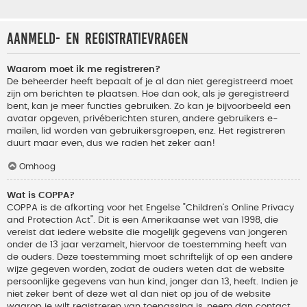
Aanmeld- en registratievragen
Waarom moet ik me registreren?
De beheerder heeft bepaalt of je al dan niet geregistreerd moet
zijn om berichten te plaatsen. Hoe dan ook, als je geregistreerd
bent, kan je meer functies gebruiken. Zo kan je bijvoorbeeld een
avatar opgeven, privéberichten sturen, andere gebruikers e-
mailen, lid worden van gebruikersgroepen, enz. Het registreren
duurt maar even, dus we raden het zeker aan!
Omhoog
Wat is COPPA?
COPPA is de afkorting voor het Engelse "Children’s Online Privacy
and Protection Act". Dit is een Amerikaanse wet van 1998, die
vereist dat iedere website die mogelijk gegevens van jongeren
onder de 13 jaar verzamelt, hiervoor de toestemming heeft van
de ouders. Deze toestemming moet schriftelijk of op een andere
wijze gegeven worden, zodat de ouders weten dat de website
persoonlijke gegevens van hun kind, jonger dan 13, heeft. Indien je
niet zeker bent of deze wet al dan niet op jou of de website
waarop je wilt registreren van toepassing is, neem dan contact