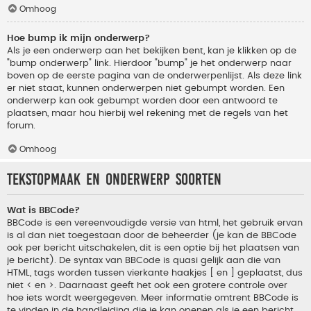
Omhoog
Hoe bump ik mijn onderwerp?
Als je een onderwerp aan het bekijken bent, kan je klikken op de
"bump onderwerp" link. Hierdoor "bump" je het onderwerp naar
boven op de eerste pagina van de onderwerpenlijst. Als deze link
er niet staat, kunnen onderwerpen niet gebumpt worden. Een
onderwerp kan ook gebumpt worden door een antwoord te
plaatsen, maar hou hierbij wel rekening met de regels van het
forum.
Omhoog
Tekstopmaak en onderwerp soorten
Wat is BBCode?
BBCode is een vereenvoudigde versie van html, het gebruik ervan
is al dan niet toegestaan door de beheerder (je kan de BBCode
ook per bericht uitschakelen, dit is een optie bij het plaatsen van
je bericht). De syntax van BBCode is quasi gelijk aan die van
HTML, tags worden tussen vierkante haakjes [ en ] geplaatst, dus
niet < en >. Daarnaast geeft het ook een grotere controle over
hoe iets wordt weergegeven. Meer informatie omtrent BBCode is
te vinden in de handleiding die je kan openen als je een bericht