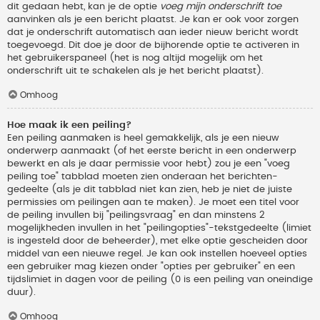
dit gedaan hebt, kan je de optie
voeg mijn onderschrift toe
aanvinken als je een bericht plaatst. Je kan er ook voor zorgen
dat je onderschrift automatisch aan ieder nieuw bericht wordt
toegevoegd. Dit doe je door de bijhorende optie te activeren in
het gebruikerspaneel (het is nog altijd mogelijk om het
onderschrift uit te schakelen als je het bericht plaatst).
Omhoog
Hoe maak ik een peiling?
Een peiling aanmaken is heel gemakkelijk, als je een nieuw
onderwerp aanmaakt (of het eerste bericht in een onderwerp
bewerkt en als je daar permissie voor hebt) zou je een "voeg
peiling toe" tabblad moeten zien onderaan het berichten-
gedeelte (als je dit tabblad niet kan zien, heb je niet de juiste
permissies om peilingen aan te maken). Je moet een titel voor
de peiling invullen bij "peilingsvraag" en dan minstens 2
mogelijkheden invullen in het "peilingopties"-tekstgedeelte (limiet
is ingesteld door de beheerder), met elke optie gescheiden door
middel van een nieuwe regel. Je kan ook instellen hoeveel opties
een gebruiker mag kiezen onder "opties per gebruiker" en een
tijdslimiet in dagen voor de peiling (0 is een peiling van oneindige
duur).
Omhoog