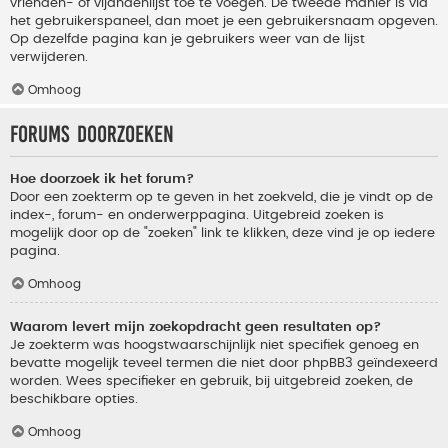
vrienden- of vijandenlijst toe te voegen. De tweede manier is via
het gebruikerspaneel, dan moet je een gebruikersnaam opgeven.
Op dezelfde pagina kan je gebruikers weer van de lijst
verwijderen.
Omhoog
Forums doorzoeken
Hoe doorzoek ik het forum?
Door een zoekterm op te geven in het zoekveld, die je vindt op de
index-, forum- en onderwerppagina. Uitgebreid zoeken is
mogelijk door op de "zoeken" link te klikken, deze vind je op iedere
pagina.
Omhoog
Waarom levert mijn zoekopdracht geen resultaten op?
Je zoekterm was hoogstwaarschijnlijk niet specifiek genoeg en
bevatte mogelijk teveel termen die niet door phpBB3 geïndexeerd
worden. Wees specifieker en gebruik, bij uitgebreid zoeken, de
beschikbare opties.
Omhoog