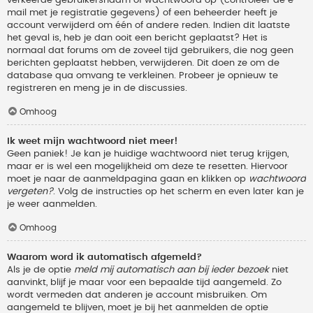
verkeerde gebruikersnaam of wachtwoord op (controleer de e-
mail met je registratie gegevens) of een beheerder heeft je
account verwijderd om één of andere reden. Indien dit laatste
het geval is, heb je dan ooit een bericht geplaatst? Het is
normaal dat forums om de zoveel tijd gebruikers, die nog geen
berichten geplaatst hebben, verwijderen. Dit doen ze om de
database qua omvang te verkleinen. Probeer je opnieuw te
registreren en meng je in de discussies.
Omhoog
Ik weet mijn wachtwoord niet meer!
Geen paniek! Je kan je huidige wachtwoord niet terug krijgen,
maar er is wel een mogelijkheid om deze te resetten. Hiervoor
moet je naar de aanmeldpagina gaan en klikken op
wachtwoord
vergeten?
. Volg de instructies op het scherm en even later kan je
je weer aanmelden.
Omhoog
Waarom word ik automatisch afgemeld?
Als je de optie
meld mij automatisch aan bij ieder bezoek
niet
aanvinkt, blijf je maar voor een bepaalde tijd aangemeld. Zo
wordt vermeden dat anderen je account misbruiken. Om
aangemeld te blijven, moet je bij het aanmelden de optie