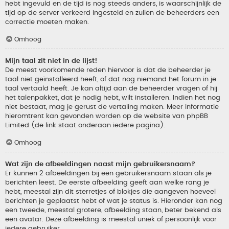
hebt ingevuld en de tijd is nog steeds anders, is waarschijnlijk de
tijd op de server verkeerd ingesteld en zullen de beheerders een
correctie moeten maken.
Omhoog
Mijn taal zit niet in de lijst!
De meest voorkomende reden hiervoor is dat de beheerder je
taal niet geïnstalleerd heeft, of dat nog niemand het forum in je
taal vertaald heeft. Je kan altijd aan de beheerder vragen of hij
het talenpakket, dat je nodig hebt, wilt installeren. Indien het nog
niet bestaat, mag je gerust de vertaling maken. Meer informatie
hieromtrent kan gevonden worden op de website van phpBB
Limited (de link staat onderaan iedere pagina).
Omhoog
Wat zijn de afbeeldingen naast mijn gebruikersnaam?
Er kunnen 2 afbeeldingen bij een gebruikersnaam staan als je
berichten leest. De eerste afbeelding geeft aan welke rang je
hebt, meestal zijn dit sterretjes of blokjes die aangeven hoeveel
berichten je geplaatst hebt of wat je status is. Hieronder kan nog
een tweede, meestal grotere, afbeelding staan, beter bekend als
een avatar. Deze afbeelding is meestal uniek of persoonlijk voor
iedere gebruiker.