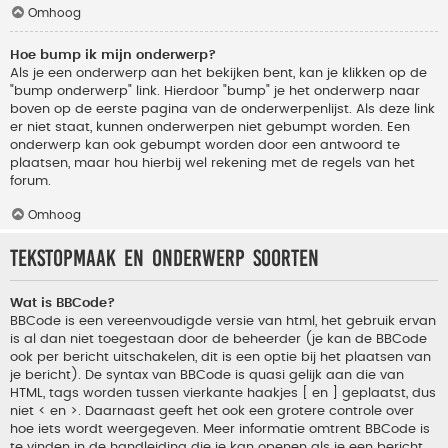
Omhoog
Hoe bump ik mijn onderwerp?
Als je een onderwerp aan het bekijken bent, kan je klikken op de
"bump onderwerp" link. Hierdoor "bump" je het onderwerp naar
boven op de eerste pagina van de onderwerpenlijst. Als deze link
er niet staat, kunnen onderwerpen niet gebumpt worden. Een
onderwerp kan ook gebumpt worden door een antwoord te
plaatsen, maar hou hierbij wel rekening met de regels van het
forum.
Omhoog
Tekstopmaak en onderwerp soorten
Wat is BBCode?
BBCode is een vereenvoudigde versie van html, het gebruik ervan
is al dan niet toegestaan door de beheerder (je kan de BBCode
ook per bericht uitschakelen, dit is een optie bij het plaatsen van
je bericht). De syntax van BBCode is quasi gelijk aan die van
HTML, tags worden tussen vierkante haakjes [ en ] geplaatst, dus
niet < en >. Daarnaast geeft het ook een grotere controle over
hoe iets wordt weergegeven. Meer informatie omtrent BBCode is
te vinden in de handleiding die je kan openen als je een bericht