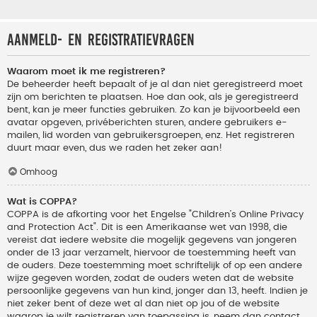
Aanmeld- en registratievragen
Waarom moet ik me registreren?
De beheerder heeft bepaalt of je al dan niet geregistreerd moet
zijn om berichten te plaatsen. Hoe dan ook, als je geregistreerd
bent, kan je meer functies gebruiken. Zo kan je bijvoorbeeld een
avatar opgeven, privéberichten sturen, andere gebruikers e-
mailen, lid worden van gebruikersgroepen, enz. Het registreren
duurt maar even, dus we raden het zeker aan!
Omhoog
Wat is COPPA?
COPPA is de afkorting voor het Engelse "Children’s Online Privacy
and Protection Act". Dit is een Amerikaanse wet van 1998, die
vereist dat iedere website die mogelijk gegevens van jongeren
onder de 13 jaar verzamelt, hiervoor de toestemming heeft van
de ouders. Deze toestemming moet schriftelijk of op een andere
wijze gegeven worden, zodat de ouders weten dat de website
persoonlijke gegevens van hun kind, jonger dan 13, heeft. Indien je
niet zeker bent of deze wet al dan niet op jou of de website
waarop je wilt registreren van toepassing is, neem dan contact