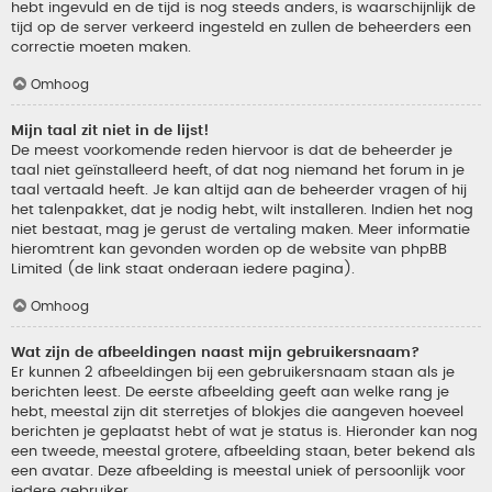
hebt ingevuld en de tijd is nog steeds anders, is waarschijnlijk de
tijd op de server verkeerd ingesteld en zullen de beheerders een
correctie moeten maken.
Omhoog
Mijn taal zit niet in de lijst!
De meest voorkomende reden hiervoor is dat de beheerder je
taal niet geïnstalleerd heeft, of dat nog niemand het forum in je
taal vertaald heeft. Je kan altijd aan de beheerder vragen of hij
het talenpakket, dat je nodig hebt, wilt installeren. Indien het nog
niet bestaat, mag je gerust de vertaling maken. Meer informatie
hieromtrent kan gevonden worden op de website van phpBB
Limited (de link staat onderaan iedere pagina).
Omhoog
Wat zijn de afbeeldingen naast mijn gebruikersnaam?
Er kunnen 2 afbeeldingen bij een gebruikersnaam staan als je
berichten leest. De eerste afbeelding geeft aan welke rang je
hebt, meestal zijn dit sterretjes of blokjes die aangeven hoeveel
berichten je geplaatst hebt of wat je status is. Hieronder kan nog
een tweede, meestal grotere, afbeelding staan, beter bekend als
een avatar. Deze afbeelding is meestal uniek of persoonlijk voor
iedere gebruiker.