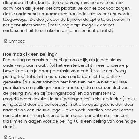
dit gedaan hebt, kan je de optie
voeg mijn onderschrift toe
aanvinken als je een bericht plaatst. Je kan er ook voor zorgen
dat je onderschrift automatisch aan ieder nieuw bericht wordt
toegevoegd. Dit doe je door de bijhorende optie te activeren in
het gebruikerspaneel (het is nog altijd mogelijk om het
onderschrift uit te schakelen als je het bericht plaatst).
Omhoog
Hoe maak ik een peiling?
Een peiling aanmaken is heel gemakkelijk, als je een nieuw
onderwerp aanmaakt (of het eerste bericht in een onderwerp
bewerkt en als je daar permissie voor hebt) zou je een "voeg
peiling toe" tabblad moeten zien onderaan het berichten-
gedeelte (als je dit tabblad niet kan zien, heb je niet de juiste
permissies om peilingen aan te maken). Je moet een titel voor
de peiling invullen bij "peilingsvraag" en dan minstens 2
mogelijkheden invullen in het "peilingopties"-tekstgedeelte (limiet
is ingesteld door de beheerder), met elke optie gescheiden door
middel van een nieuwe regel. Je kan ook instellen hoeveel opties
een gebruiker mag kiezen onder "opties per gebruiker" en een
tijdslimiet in dagen voor de peiling (0 is een peiling van oneindige
duur).
Omhoog