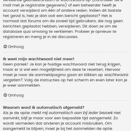
verkeerde gebruikersnaam of wachtwoord op (controleer de e-
mail met je registratie gegevens) of een beheerder heeft je
account verwijderd om één of andere reden. Indien dit laatste
het geval is, heb je dan ooit een bericht geplaatst? Het is
normaal dat forums om de zoveel tijd gebruikers, die nog geen
berichten geplaatst hebben, verwijderen. Dit doen ze om de
database qua omvang te verkleinen. Probeer je opnieuw te
registreren en meng je in de discussies.
Omhoog
Ik weet mijn wachtwoord niet meer!
Geen paniek! Je kan je huidige wachtwoord niet terug krijgen,
maar er is wel een mogelijkheid om deze te resetten. Hiervoor
moet je naar de aanmeldpagina gaan en klikken op
wachtwoord
vergeten?
. Volg de instructies op het scherm en even later kan je
je weer aanmelden.
Omhoog
Waarom word ik automatisch afgemeld?
Als je de optie
meld mij automatisch aan bij ieder bezoek
niet
aanvinkt, blijf je maar voor een bepaalde tijd aangemeld. Zo
wordt vermeden dat anderen je account misbruiken. Om
aangemeld te blijven, moet je bij het aanmelden de optie