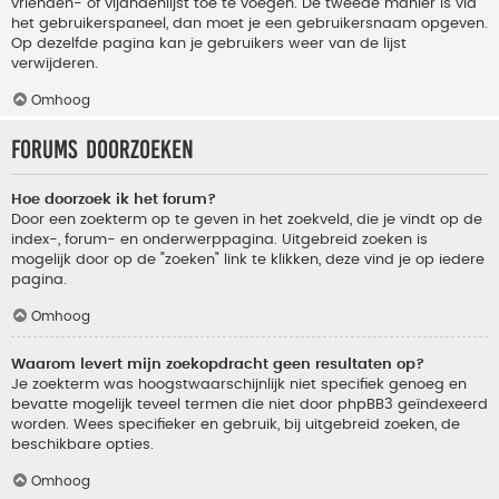
vrienden- of vijandenlijst toe te voegen. De tweede manier is via
het gebruikerspaneel, dan moet je een gebruikersnaam opgeven.
Op dezelfde pagina kan je gebruikers weer van de lijst
verwijderen.
Omhoog
Forums doorzoeken
Hoe doorzoek ik het forum?
Door een zoekterm op te geven in het zoekveld, die je vindt op de
index-, forum- en onderwerppagina. Uitgebreid zoeken is
mogelijk door op de "zoeken" link te klikken, deze vind je op iedere
pagina.
Omhoog
Waarom levert mijn zoekopdracht geen resultaten op?
Je zoekterm was hoogstwaarschijnlijk niet specifiek genoeg en
bevatte mogelijk teveel termen die niet door phpBB3 geïndexeerd
worden. Wees specifieker en gebruik, bij uitgebreid zoeken, de
beschikbare opties.
Omhoog