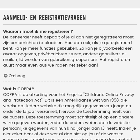
Aanmeld- en registratievragen
Waarom moet ik me registreren?
De beheerder heeft bepaalt of je al dan niet geregistreerd moet
zijn om berichten te plaatsen. Hoe dan ook, als je geregistreerd
bent, kan je meer functies gebruiken. Zo kan je bijvoorbeeld een
avatar opgeven, privéberichten sturen, andere gebruikers e-
mailen, lid worden van gebruikersgroepen, enz. Het registreren
duurt maar even, dus we raden het zeker aan!
Omhoog
Wat is COPPA?
COPPA is de afkorting voor het Engelse "Children’s Online Privacy
and Protection Act". Dit is een Amerikaanse wet van 1998, die
vereist dat iedere website die mogelijk gegevens van jongeren
onder de 13 jaar verzamelt, hiervoor de toestemming heeft van
de ouders. Deze toestemming moet schriftelijk of op een andere
wijze gegeven worden, zodat de ouders weten dat de website
persoonlijke gegevens van hun kind, jonger dan 13, heeft. Indien je
niet zeker bent of deze wet al dan niet op jou of de website
waarop je wilt registreren van toepassing is, neem dan contact