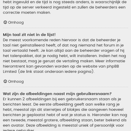
hebt ingevuld en de tijd is nog steeds anders, is waarschijnlijk de
tijd op de server verkeerd ingesteld en zullen de beheerders een
correctie moeten maken.
Omhoog
Mijn taal zit niet in de lijst!
De meest voorkomende reden hiervoor is dat de beheerder je
taal niet geïnstalleerd heeft, of dat nog niemand het forum in je
taal vertaald heeft. Je kan altijd aan de beheerder vragen of hij
het talenpakket, dat je nodig hebt, wilt installeren. Indien het nog
niet bestaat, mag je gerust de vertaling maken. Meer informatie
hieromtrent kan gevonden worden op de website van phpBB
Limited (de link staat onderaan iedere pagina).
Omhoog
Wat zijn de afbeeldingen naast mijn gebruikersnaam?
Er kunnen 2 afbeeldingen bij een gebruikersnaam staan als je
berichten leest. De eerste afbeelding geeft aan welke rang je
hebt, meestal zijn dit sterretjes of blokjes die aangeven hoeveel
berichten je geplaatst hebt of wat je status is. Hieronder kan nog
een tweede, meestal grotere, afbeelding staan, beter bekend als
een avatar. Deze afbeelding is meestal uniek of persoonlijk voor
iedere gebruiker.