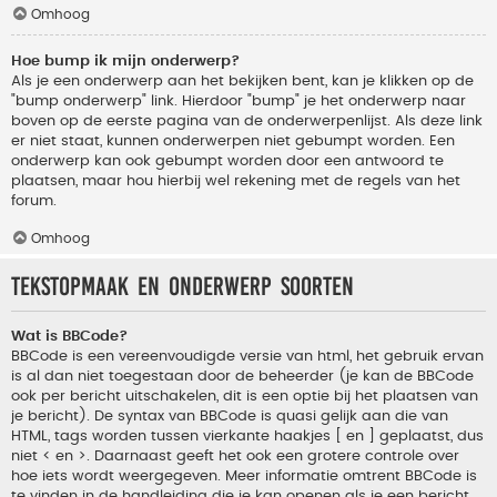
Omhoog
Hoe bump ik mijn onderwerp?
Als je een onderwerp aan het bekijken bent, kan je klikken op de
"bump onderwerp" link. Hierdoor "bump" je het onderwerp naar
boven op de eerste pagina van de onderwerpenlijst. Als deze link
er niet staat, kunnen onderwerpen niet gebumpt worden. Een
onderwerp kan ook gebumpt worden door een antwoord te
plaatsen, maar hou hierbij wel rekening met de regels van het
forum.
Omhoog
Tekstopmaak en onderwerp soorten
Wat is BBCode?
BBCode is een vereenvoudigde versie van html, het gebruik ervan
is al dan niet toegestaan door de beheerder (je kan de BBCode
ook per bericht uitschakelen, dit is een optie bij het plaatsen van
je bericht). De syntax van BBCode is quasi gelijk aan die van
HTML, tags worden tussen vierkante haakjes [ en ] geplaatst, dus
niet < en >. Daarnaast geeft het ook een grotere controle over
hoe iets wordt weergegeven. Meer informatie omtrent BBCode is
te vinden in de handleiding die je kan openen als je een bericht