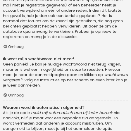
verkeerde gebruikersnaam of wachtwoord op (controleer de e-
mail met je registratie gegevens) of een beheerder heeft je
account verwijderd om één of andere reden. Indien dit laatste
het geval is, heb je dan ooit een bericht geplaatst? Het is
normaal dat forums om de zoveel tijd gebruikers, die nog geen
berichten geplaatst hebben, verwijderen. Dit doen ze om de
database qua omvang te verkleinen. Probeer je opnieuw te
registreren en meng je in de discussies.
Omhoog
Ik weet mijn wachtwoord niet meer!
Geen paniek! Je kan je huidige wachtwoord niet terug krijgen,
maar er is wel een mogelijkheid om deze te resetten. Hiervoor
moet je naar de aanmeldpagina gaan en klikken op
wachtwoord
vergeten?
. Volg de instructies op het scherm en even later kan je
je weer aanmelden.
Omhoog
Waarom word ik automatisch afgemeld?
Als je de optie
meld mij automatisch aan bij ieder bezoek
niet
aanvinkt, blijf je maar voor een bepaalde tijd aangemeld. Zo
wordt vermeden dat anderen je account misbruiken. Om
aangemeld te blijven, moet je bij het aanmelden de optie