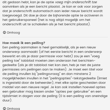
dit gedaan hebt, kan je de optie
voeg mijn onderschrift toe
aanvinken als je een bericht plaatst. Je kan er ook voor zorgen
dat je onderschrift automatisch aan ieder nieuw bericht wordt
toegevoegd. Dit doe je door de bijhorende optie te activeren in
het gebruikerspaneel (het is nog altijd mogelijk om het
onderschrift uit te schakelen als je het bericht plaatst).
Omhoog
Hoe maak ik een peiling?
Een peiling aanmaken is heel gemakkelijk, als je een nieuw
onderwerp aanmaakt (of het eerste bericht in een onderwerp
bewerkt en als je daar permissie voor hebt) zou je een "voeg
peiling toe" tabblad moeten zien onderaan het berichten-
gedeelte (als je dit tabblad niet kan zien, heb je niet de juiste
permissies om peilingen aan te maken). Je moet een titel voor
de peiling invullen bij "peilingsvraag" en dan minstens 2
mogelijkheden invullen in het "peilingopties"-tekstgedeelte (limiet
is ingesteld door de beheerder), met elke optie gescheiden door
middel van een nieuwe regel. Je kan ook instellen hoeveel opties
een gebruiker mag kiezen onder "opties per gebruiker" en een
tijdslimiet in dagen voor de peiling (0 is een peiling van oneindige
duur).
Omhoog