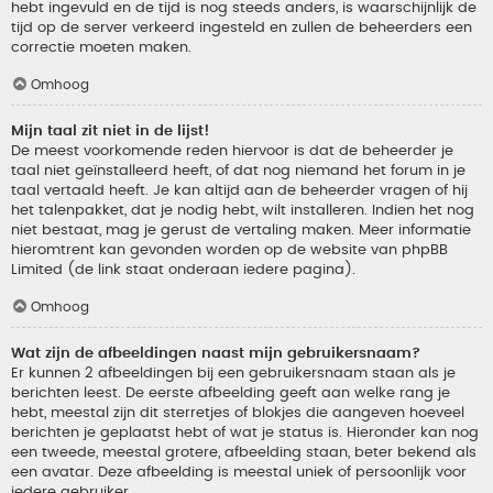
hebt ingevuld en de tijd is nog steeds anders, is waarschijnlijk de
tijd op de server verkeerd ingesteld en zullen de beheerders een
correctie moeten maken.
Omhoog
Mijn taal zit niet in de lijst!
De meest voorkomende reden hiervoor is dat de beheerder je
taal niet geïnstalleerd heeft, of dat nog niemand het forum in je
taal vertaald heeft. Je kan altijd aan de beheerder vragen of hij
het talenpakket, dat je nodig hebt, wilt installeren. Indien het nog
niet bestaat, mag je gerust de vertaling maken. Meer informatie
hieromtrent kan gevonden worden op de website van phpBB
Limited (de link staat onderaan iedere pagina).
Omhoog
Wat zijn de afbeeldingen naast mijn gebruikersnaam?
Er kunnen 2 afbeeldingen bij een gebruikersnaam staan als je
berichten leest. De eerste afbeelding geeft aan welke rang je
hebt, meestal zijn dit sterretjes of blokjes die aangeven hoeveel
berichten je geplaatst hebt of wat je status is. Hieronder kan nog
een tweede, meestal grotere, afbeelding staan, beter bekend als
een avatar. Deze afbeelding is meestal uniek of persoonlijk voor
iedere gebruiker.