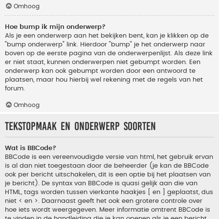
Omhoog
Hoe bump ik mijn onderwerp?
Als je een onderwerp aan het bekijken bent, kan je klikken op de
"bump onderwerp" link. Hierdoor "bump" je het onderwerp naar
boven op de eerste pagina van de onderwerpenlijst. Als deze link
er niet staat, kunnen onderwerpen niet gebumpt worden. Een
onderwerp kan ook gebumpt worden door een antwoord te
plaatsen, maar hou hierbij wel rekening met de regels van het
forum.
Omhoog
Tekstopmaak en onderwerp soorten
Wat is BBCode?
BBCode is een vereenvoudigde versie van html, het gebruik ervan
is al dan niet toegestaan door de beheerder (je kan de BBCode
ook per bericht uitschakelen, dit is een optie bij het plaatsen van
je bericht). De syntax van BBCode is quasi gelijk aan die van
HTML, tags worden tussen vierkante haakjes [ en ] geplaatst, dus
niet < en >. Daarnaast geeft het ook een grotere controle over
hoe iets wordt weergegeven. Meer informatie omtrent BBCode is
te vinden in de handleiding die je kan openen als je een bericht