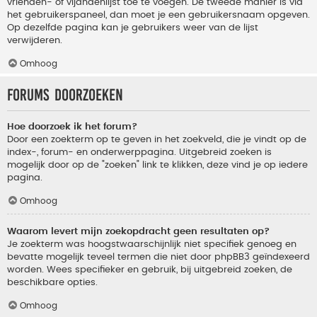
vrienden- of vijandenlijst toe te voegen. De tweede manier is via
het gebruikerspaneel, dan moet je een gebruikersnaam opgeven.
Op dezelfde pagina kan je gebruikers weer van de lijst
verwijderen.
Omhoog
Forums doorzoeken
Hoe doorzoek ik het forum?
Door een zoekterm op te geven in het zoekveld, die je vindt op de
index-, forum- en onderwerppagina. Uitgebreid zoeken is
mogelijk door op de "zoeken" link te klikken, deze vind je op iedere
pagina.
Omhoog
Waarom levert mijn zoekopdracht geen resultaten op?
Je zoekterm was hoogstwaarschijnlijk niet specifiek genoeg en
bevatte mogelijk teveel termen die niet door phpBB3 geïndexeerd
worden. Wees specifieker en gebruik, bij uitgebreid zoeken, de
beschikbare opties.
Omhoog