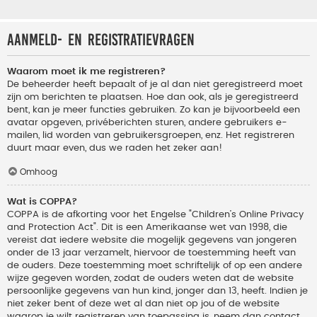
Aanmeld- en registratievragen
Waarom moet ik me registreren?
De beheerder heeft bepaalt of je al dan niet geregistreerd moet
zijn om berichten te plaatsen. Hoe dan ook, als je geregistreerd
bent, kan je meer functies gebruiken. Zo kan je bijvoorbeeld een
avatar opgeven, privéberichten sturen, andere gebruikers e-
mailen, lid worden van gebruikersgroepen, enz. Het registreren
duurt maar even, dus we raden het zeker aan!
Omhoog
Wat is COPPA?
COPPA is de afkorting voor het Engelse "Children’s Online Privacy
and Protection Act". Dit is een Amerikaanse wet van 1998, die
vereist dat iedere website die mogelijk gegevens van jongeren
onder de 13 jaar verzamelt, hiervoor de toestemming heeft van
de ouders. Deze toestemming moet schriftelijk of op een andere
wijze gegeven worden, zodat de ouders weten dat de website
persoonlijke gegevens van hun kind, jonger dan 13, heeft. Indien je
niet zeker bent of deze wet al dan niet op jou of de website
waarop je wilt registreren van toepassing is, neem dan contact