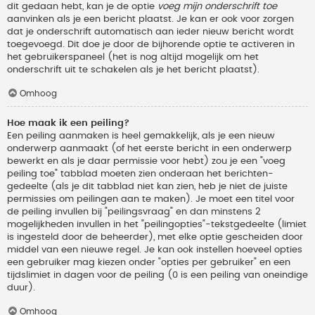
dit gedaan hebt, kan je de optie
voeg mijn onderschrift toe
aanvinken als je een bericht plaatst. Je kan er ook voor zorgen
dat je onderschrift automatisch aan ieder nieuw bericht wordt
toegevoegd. Dit doe je door de bijhorende optie te activeren in
het gebruikerspaneel (het is nog altijd mogelijk om het
onderschrift uit te schakelen als je het bericht plaatst).
Omhoog
Hoe maak ik een peiling?
Een peiling aanmaken is heel gemakkelijk, als je een nieuw
onderwerp aanmaakt (of het eerste bericht in een onderwerp
bewerkt en als je daar permissie voor hebt) zou je een "voeg
peiling toe" tabblad moeten zien onderaan het berichten-
gedeelte (als je dit tabblad niet kan zien, heb je niet de juiste
permissies om peilingen aan te maken). Je moet een titel voor
de peiling invullen bij "peilingsvraag" en dan minstens 2
mogelijkheden invullen in het "peilingopties"-tekstgedeelte (limiet
is ingesteld door de beheerder), met elke optie gescheiden door
middel van een nieuwe regel. Je kan ook instellen hoeveel opties
een gebruiker mag kiezen onder "opties per gebruiker" en een
tijdslimiet in dagen voor de peiling (0 is een peiling van oneindige
duur).
Omhoog