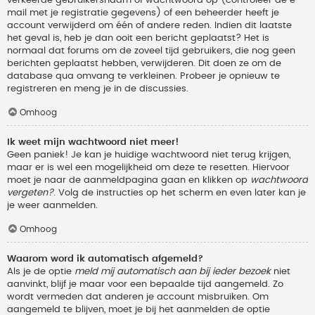
verkeerde gebruikersnaam of wachtwoord op (controleer de e-
mail met je registratie gegevens) of een beheerder heeft je
account verwijderd om één of andere reden. Indien dit laatste
het geval is, heb je dan ooit een bericht geplaatst? Het is
normaal dat forums om de zoveel tijd gebruikers, die nog geen
berichten geplaatst hebben, verwijderen. Dit doen ze om de
database qua omvang te verkleinen. Probeer je opnieuw te
registreren en meng je in de discussies.
Omhoog
Ik weet mijn wachtwoord niet meer!
Geen paniek! Je kan je huidige wachtwoord niet terug krijgen,
maar er is wel een mogelijkheid om deze te resetten. Hiervoor
moet je naar de aanmeldpagina gaan en klikken op
wachtwoord
vergeten?
. Volg de instructies op het scherm en even later kan je
je weer aanmelden.
Omhoog
Waarom word ik automatisch afgemeld?
Als je de optie
meld mij automatisch aan bij ieder bezoek
niet
aanvinkt, blijf je maar voor een bepaalde tijd aangemeld. Zo
wordt vermeden dat anderen je account misbruiken. Om
aangemeld te blijven, moet je bij het aanmelden de optie