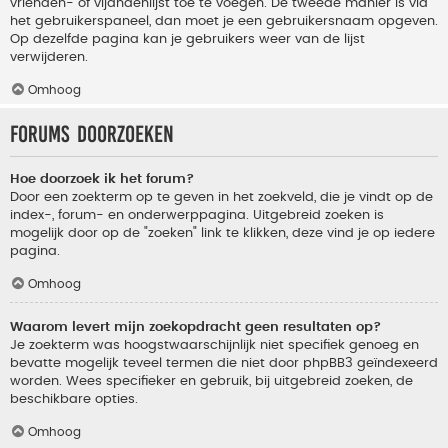
vrienden- of vijandenlijst toe te voegen. De tweede manier is via
het gebruikerspaneel, dan moet je een gebruikersnaam opgeven.
Op dezelfde pagina kan je gebruikers weer van de lijst
verwijderen.
Omhoog
Forums doorzoeken
Hoe doorzoek ik het forum?
Door een zoekterm op te geven in het zoekveld, die je vindt op de
index-, forum- en onderwerppagina. Uitgebreid zoeken is
mogelijk door op de "zoeken" link te klikken, deze vind je op iedere
pagina.
Omhoog
Waarom levert mijn zoekopdracht geen resultaten op?
Je zoekterm was hoogstwaarschijnlijk niet specifiek genoeg en
bevatte mogelijk teveel termen die niet door phpBB3 geïndexeerd
worden. Wees specifieker en gebruik, bij uitgebreid zoeken, de
beschikbare opties.
Omhoog