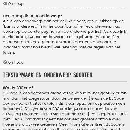
Omhoog
Hoe bump ik mijn onderwerp?
Als je een onderwerp aan het bekijken bent, kan je klikken op de
"bump onderwerp" link. Hierdoor "bump" je het onderwerp naar
boven op de eerste pagina van de onderwerpenlijst. Als deze link
er niet staat, kunnen onderwerpen niet gebumpt worden. Een
onderwerp kan ook gebumpt worden door een antwoord te
plaatsen, maar hou hierbij wel rekening met de regels van het
forum.
Omhoog
Tekstopmaak en onderwerp soorten
Wat is BBCode?
BBCode is een vereenvoudigde versie van html, het gebruik ervan
is al dan niet toegestaan door de beheerder (je kan de BBCode
ook per bericht uitschakelen, dit is een optie bij het plaatsen van
je bericht). De syntax van BBCode is quasi gelijk aan die van
HTML, tags worden tussen vierkante haakjes [ en ] geplaatst, dus
niet < en >. Daarnaast geeft het ook een grotere controle over
hoe iets wordt weergegeven. Meer informatie omtrent BBCode is
te vinden in de handleiding die je kan openen als je een bericht