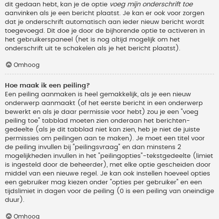
dit gedaan hebt, kan je de optie
voeg mijn onderschrift toe
aanvinken als je een bericht plaatst. Je kan er ook voor zorgen
dat je onderschrift automatisch aan ieder nieuw bericht wordt
toegevoegd. Dit doe je door de bijhorende optie te activeren in
het gebruikerspaneel (het is nog altijd mogelijk om het
onderschrift uit te schakelen als je het bericht plaatst).
Omhoog
Hoe maak ik een peiling?
Een peiling aanmaken is heel gemakkelijk, als je een nieuw
onderwerp aanmaakt (of het eerste bericht in een onderwerp
bewerkt en als je daar permissie voor hebt) zou je een "voeg
peiling toe" tabblad moeten zien onderaan het berichten-
gedeelte (als je dit tabblad niet kan zien, heb je niet de juiste
permissies om peilingen aan te maken). Je moet een titel voor
de peiling invullen bij "peilingsvraag" en dan minstens 2
mogelijkheden invullen in het "peilingopties"-tekstgedeelte (limiet
is ingesteld door de beheerder), met elke optie gescheiden door
middel van een nieuwe regel. Je kan ook instellen hoeveel opties
een gebruiker mag kiezen onder "opties per gebruiker" en een
tijdslimiet in dagen voor de peiling (0 is een peiling van oneindige
duur).
Omhoog