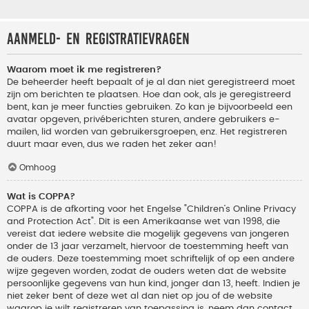
Aanmeld- en registratievragen
Waarom moet ik me registreren?
De beheerder heeft bepaalt of je al dan niet geregistreerd moet
zijn om berichten te plaatsen. Hoe dan ook, als je geregistreerd
bent, kan je meer functies gebruiken. Zo kan je bijvoorbeeld een
avatar opgeven, privéberichten sturen, andere gebruikers e-
mailen, lid worden van gebruikersgroepen, enz. Het registreren
duurt maar even, dus we raden het zeker aan!
Omhoog
Wat is COPPA?
COPPA is de afkorting voor het Engelse "Children’s Online Privacy
and Protection Act". Dit is een Amerikaanse wet van 1998, die
vereist dat iedere website die mogelijk gegevens van jongeren
onder de 13 jaar verzamelt, hiervoor de toestemming heeft van
de ouders. Deze toestemming moet schriftelijk of op een andere
wijze gegeven worden, zodat de ouders weten dat de website
persoonlijke gegevens van hun kind, jonger dan 13, heeft. Indien je
niet zeker bent of deze wet al dan niet op jou of de website
waarop je wilt registreren van toepassing is, neem dan contact