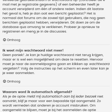
verkeerde gebruikersnaam of wachtwoord op (controleer de e-
mail met je registratie gegevens) of een beheerder heeft je
account verwijderd om één of andere reden. Indien dit laatste
het geval is, heb je dan ooit een bericht geplaatst? Het is
normaal dat forums om de zoveel tijd gebruikers, die nog geen
berichten geplaatst hebben, verwijderen. Dit doen ze om de
database qua omvang te verkleinen. Probeer je opnieuw te
registreren en meng je in de discussies.
Omhoog
Ik weet mijn wachtwoord niet meer!
Geen paniek! Je kan je huidige wachtwoord niet terug krijgen,
maar er is wel een mogelijkheid om deze te resetten. Hiervoor
moet je naar de aanmeldpagina gaan en klikken op
wachtwoord
vergeten?
. Volg de instructies op het scherm en even later kan je
je weer aanmelden.
Omhoog
Waarom word ik automatisch afgemeld?
Als je de optie
meld mij automatisch aan bij ieder bezoek
niet
aanvinkt, blijf je maar voor een bepaalde tijd aangemeld. Zo
wordt vermeden dat anderen je account misbruiken. Om
aangemeld te blijven, moet je bij het aanmelden de optie