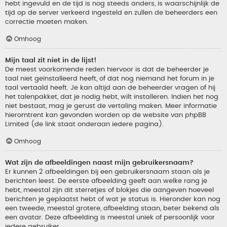
hebt ingevuld en de tijd is nog steeds anders, is waarschijnlijk de
tijd op de server verkeerd ingesteld en zullen de beheerders een
correctie moeten maken.
Omhoog
Mijn taal zit niet in de lijst!
De meest voorkomende reden hiervoor is dat de beheerder je
taal niet geïnstalleerd heeft, of dat nog niemand het forum in je
taal vertaald heeft. Je kan altijd aan de beheerder vragen of hij
het talenpakket, dat je nodig hebt, wilt installeren. Indien het nog
niet bestaat, mag je gerust de vertaling maken. Meer informatie
hieromtrent kan gevonden worden op de website van phpBB
Limited (de link staat onderaan iedere pagina).
Omhoog
Wat zijn de afbeeldingen naast mijn gebruikersnaam?
Er kunnen 2 afbeeldingen bij een gebruikersnaam staan als je
berichten leest. De eerste afbeelding geeft aan welke rang je
hebt, meestal zijn dit sterretjes of blokjes die aangeven hoeveel
berichten je geplaatst hebt of wat je status is. Hieronder kan nog
een tweede, meestal grotere, afbeelding staan, beter bekend als
een avatar. Deze afbeelding is meestal uniek of persoonlijk voor
iedere gebruiker.