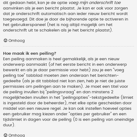
dit gedaan hebt, kan je de optie
voeg mijn onderschrift toe
aanvinken als je een bericht plaatst. Je kan er ook voor zorgen
dat je onderschrift automatisch aan ieder nieuw bericht wordt
toegevoegd. Dit doe je door de bijhorende optie te activeren in
het gebruikerspaneel (het is nog altijd mogelijk om het
onderschrift uit te schakelen als je het bericht plaatst).
Omhoog
Hoe maak ik een peiling?
Een peiling aanmaken is heel gemakkelijk, als je een nieuw
onderwerp aanmaakt (of het eerste bericht in een onderwerp
bewerkt en als je daar permissie voor hebt) zou je een "voeg
peiling toe" tabblad moeten zien onderaan het berichten-
gedeelte (als je dit tabblad niet kan zien, heb je niet de juiste
permissies om peilingen aan te maken). Je moet een titel voor
de peiling invullen bij "peilingsvraag" en dan minstens 2
mogelijkheden invullen in het "peilingopties"-tekstgedeelte (limiet
is ingesteld door de beheerder), met elke optie gescheiden door
middel van een nieuwe regel. Je kan ook instellen hoeveel opties
een gebruiker mag kiezen onder "opties per gebruiker" en een
tijdslimiet in dagen voor de peiling (0 is een peiling van oneindige
duur).
Omhoog