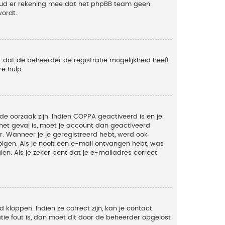
Houd er rekening mee dat het phpBB team geen
wordt.
 dat de beheerder de registratie mogelijkheid heeft
e hulp.
de oorzaak zijn. Indien COPPA geactiveerd is en je
t het geval is, moet je account dan geactiveerd
. Wanneer je je geregistreerd hebt, werd ook
olgen. Als je nooit een e-mail ontvangen hebt, was
n. Als je zeker bent dat je e-mailadres correct
kloppen. Indien ze correct zijn, kan je contact
tie fout is, dan moet dit door de beheerder opgelost