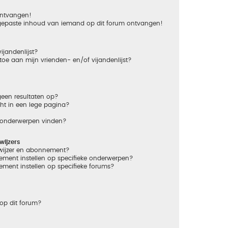
 ontvangen!
gepaste inhoud van iemand op dit forum ontvangen!
ijandenlijst?
 toe aan mijn vrienden- en/of vijandenlijst?
een resultaten op?
ht in een lege pagina?
n onderwerpen vinden?
ijzers
dwijzer en abonnement?
ement instellen op specifieke onderwerpen?
ement instellen op specifieke forums?
op dit forum?