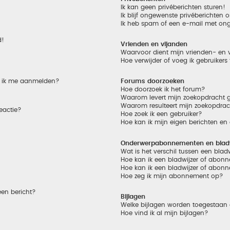
Ik kan geen privéberichten sturen!
Ik blijf ongewenste privéberichten
Ik heb spam of een e-mail met on
d!
Vrienden en vijanden
Waarvoor dient mijn vrienden- en v
Hoe verwijder of voeg ik gebruikers
et ik me aanmelden?
Forums doorzoeken
Hoe doorzoek ik het forum?
Waarom levert mijn zoekopdracht g
Waarom resulteert mijn zoekopdrac
eactie?
Hoe zoek ik een gebruiker?
Hoe kan ik mijn eigen berichten e
Onderwerpabonnementen en bladw
Wat is het verschil tussen een bla
Hoe kan ik een bladwijzer of abonn
Hoe kan ik een bladwijzer of abonn
Hoe zeg ik mijn abonnement op?
een bericht?
Bijlagen
Welke bijlagen worden toegestaan 
Hoe vind ik al mijn bijlagen?