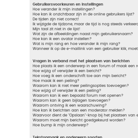
Gebruikersvoorkeuren en instellingen
Hoe verander ik mijn instellingen?
Hoe kan ik onzichtbaar zijn in de online gebruikers lijst?
De tijden zijn niet correct!
Ik wijzigde de tijdzone, maar de tijd is nog steeds verkeer
Mijn taal zit niet in de lijst!
Wat zijn de afbeeldingen naast mijn gebruikersnaam?
Hoe kan ik een avatar instellen?
Wat is mijn rang en hoe verander ik mijn rang?
Wanneer ik op de e-maillink van een gebruiker klik, mo
Vragen in verband met het plaatsen van berichten
Hoe plaats ik een onderwerp in een forum of maak een r
Hoe wijzig of verwijder ik een bericht?
Hoe voeg ik een onderschrift toe aan mijn bericht?
Hoe maak ik een peiling?
Waarom kan ik niet meer peilingsopties toevoegen?
Hoe wijzig of verwijder ik een peiling?
Waarom kan ik een bepaald forum niet openen?
Waarom kan ik geen bijlagen toevoegen?
Waarom ontving ik een waarschuwing?
Hoe kan ik berichten aan een moderator melden?
Waarvoor dient de "Opslaan"-knop bij het plaatsen van 
Waarom moet mijn bericht goedgekeurd worden?
Hoe bump ik mijn onderwerp?
Tekstopmaak en onderwerp soorten