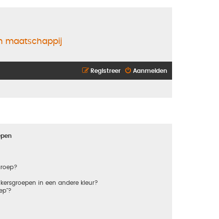
en maatschappij
Registreer
Aanmelden
epen
groep?
kersgroepen in een andere kleur?
ep"?
?