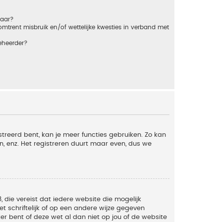
baar?
trent misbruik en/of wettelijke kwesties in verband met
eheerder?
streerd bent, kan je meer functies gebruiken. Zo kan
n, enz. Het registreren duurt maar even, dus we
, die vereist dat iedere website die mogelijk
 schriftelijk of op een andere wijze gegeven
er bent of deze wet al dan niet op jou of de website