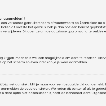
eer aanmelden!?
f een verkeerde gebruikersnaam of wachtwoord op (controleer de e-
Indien dit laatste het geval is, heb je dan ooit een bericht geplaats
n, verwijderen. Dit doen ze om de database qua omvang te verkleinen
ug krijgen, maar er is wel een mogelijkheid om deze te resetten. Hi
ies op het scherm en even later kan je je weer aanmelden.
ezoek
niet aanvinkt, blijf je maar voor een bepaalde tijd aangemeld
et aanmelden de optie aanvinken. We raden dit echter af als je geb
z. Als deze optie niet beschikbaar is, heeft de beheerder deze uitgesch