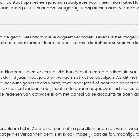
 dan contact op met een juridisch raadgever voor meer informatie. 
t aanspreekpunt is voor deze wetgeving, tenzij dit hieronder vermeld 
of de gebruikersnaam die je opgeeft verboden. Tevens is het mogelijk
ruikers te voorkomen. Neem contact op met de beheerder voor verder
 kloppen. Indien ze correct zijn, kan één of meerdere zaken hiervan 
t dan 13 jaar, moet je de ontvangen instructies opvolgen. Als dit nie
account geactiveerd wordt, ofwel door jezelf of door een beheerder
een e-mail ontvangen hebt, moet je de daarin opgegeven instructies v
 redenen van activatie is om het aantal valse accounts te doen dale
 probleem hebt. Controleer eerst of je gebruikersnaam en wachtwoord 
t je niet verbannen bent. Het is ook mogelijk dat de forumconfigura