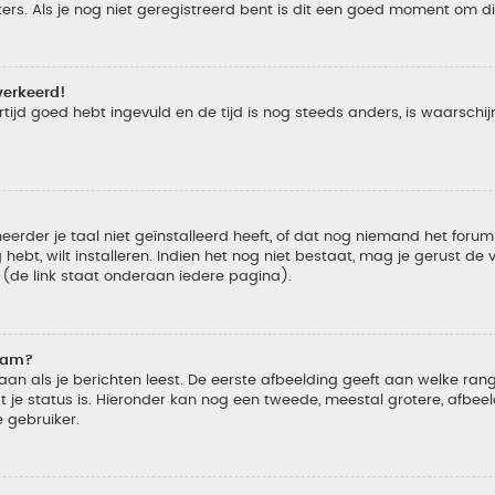
s. Als je nog niet geregistreerd bent is dit een goed moment om di
verkeerd!
tijd goed hebt ingevuld en de tijd is nog steeds anders, is waarschijn
der je taal niet geïnstalleerd heeft, of dat nog niemand het forum in
 hebt, wilt installeren. Indien het nog niet bestaat, mag je gerust d
de link staat onderaan iedere pagina).
naam?
 als je berichten leest. De eerste afbeelding geeft aan welke rang je
 je status is. Hieronder kan nog een tweede, meestal grotere, afbee
e gebruiker.