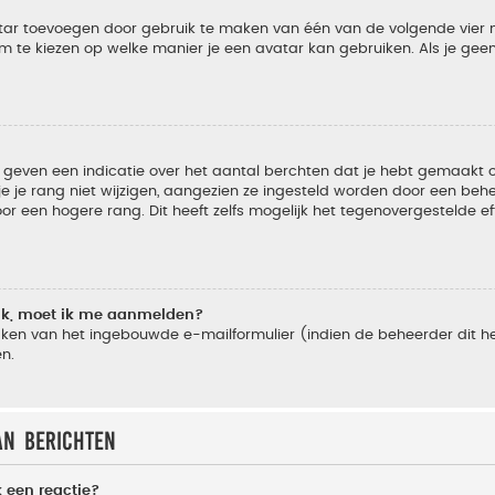
vatar toevoegen door gebruik te maken van één van de volgende vier m
m te kiezen op welke manier je een avatar kan gebruiken. Als je ge
geven een indicatie over het aantal berchten dat je hebt gemaakt of 
je rang niet wijzigen, aangezien ze ingesteld worden door een behee
 een hogere rang. Dit heeft zelfs mogelijk het tegenovergestelde e
lik, moet ik me aanmelden?
ken van het ingebouwde e-mailformulier (indien de beheerder dit he
n.
an berichten
 een reactie?