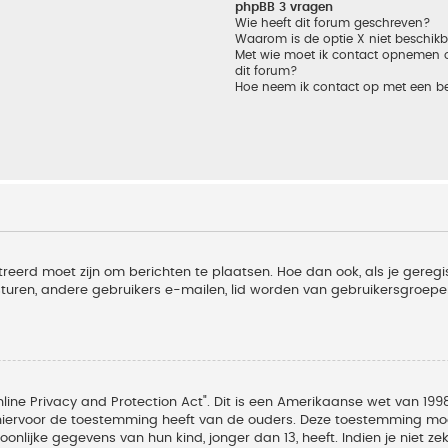
phpBB 3 vragen
Wie heeft dit forum geschreven?
Waarom is de optie X niet beschik
Met wie moet ik contact opnemen om
dit forum?
Hoe neem ik contact op met een b
treerd moet zijn om berichten te plaatsen. Hoe dan ook, als je geregi
sturen, andere gebruikers e-mailen, lid worden van gebruikersgroepe
line Privacy and Protection Act". Dit is een Amerikaanse wet van 1998
hiervoor de toestemming heeft van de ouders. Deze toestemming moet
lijke gegevens van hun kind, jonger dan 13, heeft. Indien je niet zek