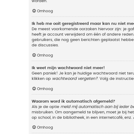
worden.
Omhoog
Ik heb me ooit geregistreerd maar kan nu niet m
De meest voorkomende oorzaken hiervoor zijn: je ga
heeft je account verwijderd om één of andere reden. 
gebruikers, die nog geen berichten geplaatst hebbe
de discussies.
Omhoog
Ik weet mijn wachtwoord niet meer!
Geen paniek! Je kan je huidige wachtwoord niet ter
klikken op
wachtwoord vergeten?
. Volg de instruct
Omhoog
Waarom word ik automatisch afgemeld?
Als je de optie
meld mij automatisch aan bij ieder b
misbruiken. Om aangemeld te blijven, moet je bij h
op school, in de bibliotheek, in een internetcafé, en
Omhoog