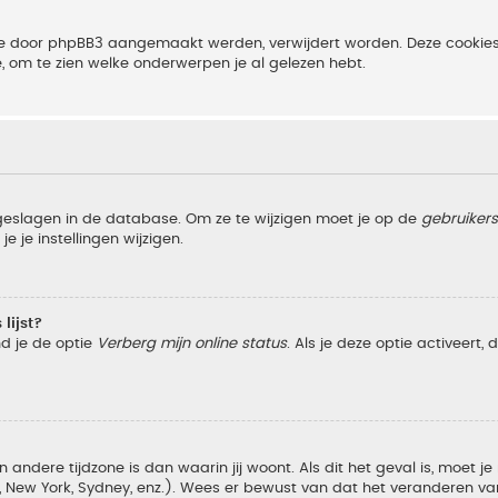
 die door phpBB3 aangemaakt werden, verwijdert worden. Deze cooki
e, om te zien welke onderwerpen je al gelezen hebt.
pgeslagen in de database. Om ze te wijzigen moet je op de
gebruiker
e je instellingen wijzigen.
lijst?
nd je de optie
Verberg mijn online status
. Als je deze optie activeert,
 andere tijdzone is dan waarin jij woont. Als dit het geval is, moet j
w York, Sydney, enz.). Wees er bewust van dat het veranderen van d