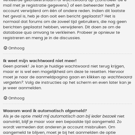
verkeerde gebruikersnaam of wachtwoord op (controleer de e-
mail met je registratie gegevens) of een beheerder heeft je
account verwijderd om één of andere reden. Indien dit laatste
het geval is, heb je dan ooit een bericht geplaatst? Het is
normaal dat forums om de zoveel tijd gebruikers, die nog geen
berichten geplaatst hebben, verwijderen. Dit doen ze om de
database qua omvang te verkleinen. Probeer je opnieuw te
registreren en meng je in de discussies.
Omhoog
Ik weet mijn wachtwoord niet meer!
Geen paniek! Je kan je huidige wachtwoord niet terug krijgen,
maar er is wel een mogelijkheid om deze te resetten. Hiervoor
moet je naar de aanmeldpagina gaan en klikken op
wachtwoord
vergeten?
. Volg de instructies op het scherm en even later kan je
je weer aanmelden.
Omhoog
Waarom word ik automatisch afgemeld?
Als je de optie
meld mij automatisch aan bij ieder bezoek
niet
aanvinkt, blijf je maar voor een bepaalde tijd aangemeld. Zo
wordt vermeden dat anderen je account misbruiken. Om
aangemeld te blijven, moet je bij het aanmelden de optie