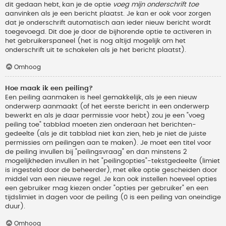
dit gedaan hebt, kan je de optie
voeg mijn onderschrift toe
aanvinken als je een bericht plaatst. Je kan er ook voor zorgen
dat je onderschrift automatisch aan ieder nieuw bericht wordt
toegevoegd. Dit doe je door de bijhorende optie te activeren in
het gebruikerspaneel (het is nog altijd mogelijk om het
onderschrift uit te schakelen als je het bericht plaatst).
Omhoog
Hoe maak ik een peiling?
Een peiling aanmaken is heel gemakkelijk, als je een nieuw
onderwerp aanmaakt (of het eerste bericht in een onderwerp
bewerkt en als je daar permissie voor hebt) zou je een "voeg
peiling toe" tabblad moeten zien onderaan het berichten-
gedeelte (als je dit tabblad niet kan zien, heb je niet de juiste
permissies om peilingen aan te maken). Je moet een titel voor
de peiling invullen bij "peilingsvraag" en dan minstens 2
mogelijkheden invullen in het "peilingopties"-tekstgedeelte (limiet
is ingesteld door de beheerder), met elke optie gescheiden door
middel van een nieuwe regel. Je kan ook instellen hoeveel opties
een gebruiker mag kiezen onder "opties per gebruiker" en een
tijdslimiet in dagen voor de peiling (0 is een peiling van oneindige
duur).
Omhoog