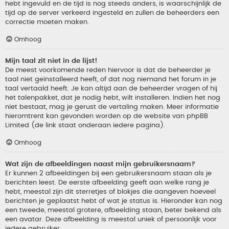
hebt ingevuld en de tijd is nog steeds anders, is waarschijnlijk de
tijd op de server verkeerd ingesteld en zullen de beheerders een
correctie moeten maken.
Omhoog
Mijn taal zit niet in de lijst!
De meest voorkomende reden hiervoor is dat de beheerder je
taal niet geïnstalleerd heeft, of dat nog niemand het forum in je
taal vertaald heeft. Je kan altijd aan de beheerder vragen of hij
het talenpakket, dat je nodig hebt, wilt installeren. Indien het nog
niet bestaat, mag je gerust de vertaling maken. Meer informatie
hieromtrent kan gevonden worden op de website van phpBB
Limited (de link staat onderaan iedere pagina).
Omhoog
Wat zijn de afbeeldingen naast mijn gebruikersnaam?
Er kunnen 2 afbeeldingen bij een gebruikersnaam staan als je
berichten leest. De eerste afbeelding geeft aan welke rang je
hebt, meestal zijn dit sterretjes of blokjes die aangeven hoeveel
berichten je geplaatst hebt of wat je status is. Hieronder kan nog
een tweede, meestal grotere, afbeelding staan, beter bekend als
een avatar. Deze afbeelding is meestal uniek of persoonlijk voor
iedere gebruiker.