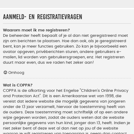
Aanmeld- en registratievragen
Waarom moet ik me registreren?
De beheerder heeft bepaalt of je al dan niet geregistreerd moet
zijn om berichten te plaatsen. Hoe dan ook, als je geregistreerd
bent, kan je meer functies gebruiken. Zo kan je bijvoorbeeld een
avatar opgeven, privéberichten sturen, andere gebruikers e-
mailen, lid worden van gebruikersgroepen, enz. Het registreren
duurt maar even, dus we raden het zeker aan!
Omhoog
Wat is COPPA?
COPPA is de afkorting voor het Engelse "Children’s Online Privacy
and Protection Act". Dit is een Amerikaanse wet van 1998, die
vereist dat iedere website die mogelijk gegevens van jongeren
onder de 13 jaar verzamelt, hiervoor de toestemming heeft van
de ouders. Deze toestemming moet schriftelijk of op een andere
wijze gegeven worden, zodat de ouders weten dat de website
persoonlijke gegevens van hun kind, jonger dan 13, heeft. Indien je
niet zeker bent of deze wet al dan niet op jou of de website
waarop je wilt registreren van toepassing is, neem dan contact