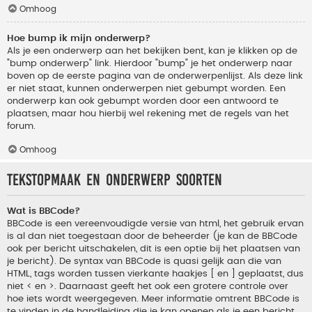
Omhoog
Hoe bump ik mijn onderwerp?
Als je een onderwerp aan het bekijken bent, kan je klikken op de
"bump onderwerp" link. Hierdoor "bump" je het onderwerp naar
boven op de eerste pagina van de onderwerpenlijst. Als deze link
er niet staat, kunnen onderwerpen niet gebumpt worden. Een
onderwerp kan ook gebumpt worden door een antwoord te
plaatsen, maar hou hierbij wel rekening met de regels van het
forum.
Omhoog
Tekstopmaak en onderwerp soorten
Wat is BBCode?
BBCode is een vereenvoudigde versie van html, het gebruik ervan
is al dan niet toegestaan door de beheerder (je kan de BBCode
ook per bericht uitschakelen, dit is een optie bij het plaatsen van
je bericht). De syntax van BBCode is quasi gelijk aan die van
HTML, tags worden tussen vierkante haakjes [ en ] geplaatst, dus
niet < en >. Daarnaast geeft het ook een grotere controle over
hoe iets wordt weergegeven. Meer informatie omtrent BBCode is
te vinden in de handleiding die je kan openen als je een bericht