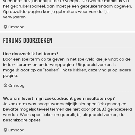
vrienden- of vijandenlijst toe te voegen. De tweede manier is via
het gebruikerspaneel, dan moet je een gebruikersnaam opgeven.
Op dezelfde pagina kan je gebruikers weer van de lijst
verwijderen.
Omhoog
Forums doorzoeken
Hoe doorzoek ik het forum?
Door een zoekterm op te geven in het zoekveld, die je vindt op de
index-, forum- en onderwerppagina. Uitgebreid zoeken is
mogelijk door op de "zoeken" link te klikken, deze vind je op iedere
pagina.
Omhoog
Waarom levert mijn zoekopdracht geen resultaten op?
Je zoekterm was hoogstwaarschijnlijk niet specifiek genoeg en
bevatte mogelijk teveel termen die niet door phpBB3 geïndexeerd
worden. Wees specifieker en gebruik, bij uitgebreid zoeken, de
beschikbare opties.
Omhoog