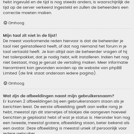
hebt ingevuld en de tijd is nog steeds anders, is waarschijnlijk de
tijd op de server verkeerd ingesteld en zullen de beheerders een
correctie moeten maken.
Omhoog
Mijn taal zit niet in de lijst!
De meest voorkomende reden hiervoor is dat de beheerder je
taal niet geïnstalleerd heeft, of dat nog niemand het forum in je
taal vertaald heeft. Je kan altijd aan de beheerder vragen of hij
het talenpakket, dat je nodig hebt, wilt installeren. Indien het nog
niet bestaat, mag je gerust de vertaling maken. Meer informatie
hieromtrent kan gevonden worden op de website van phpBB
Limited (de link staat onderaan iedere pagina).
Omhoog
Wat zijn de afbeeldingen naast mijn gebruikersnaam?
Er kunnen 2 afbeeldingen bij een gebruikersnaam staan als je
berichten leest. De eerste afbeelding geeft aan welke rang je
hebt, meestal zijn dit sterretjes of blokjes die aangeven hoeveel
berichten je geplaatst hebt of wat je status is. Hieronder kan nog
een tweede, meestal grotere, afbeelding staan, beter bekend als
een avatar. Deze afbeelding is meestal uniek of persoonlijk voor
iedere gebruiker.