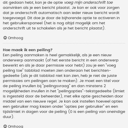
dit gedaan hebt, kan je de optie
voeg mijn onderschrift toe
aanvinken als je een bericht plaatst. Je kan er ook voor zorgen
dat je onderschrift automatisch aan ieder nieuw bericht wordt
toegevoegd. Dit doe je door de bijhorende optie te activeren in
het gebruikerspaneel (het is nog altijd mogelijk om het
onderschrift uit te schakelen als je het bericht plaatst).
Omhoog
Hoe maak ik een peiling?
Een peiling aanmaken is heel gemakkelijk, als je een nieuw
onderwerp aanmaakt (of het eerste bericht in een onderwerp
bewerkt en als je daar permissie voor hebt) zou je een "voeg
peiling toe" tabblad moeten zien onderaan het berichten-
gedeelte (als je dit tabblad niet kan zien, heb je niet de juiste
permissies om peilingen aan te maken). Je moet een titel voor
de peiling invullen bij "peilingsvraag" en dan minstens 2
mogelijkheden invullen in het "peilingopties"-tekstgedeelte (limiet
is ingesteld door de beheerder), met elke optie gescheiden door
middel van een nieuwe regel. Je kan ook instellen hoeveel opties
een gebruiker mag kiezen onder "opties per gebruiker" en een
tijdslimiet in dagen voor de peiling (0 is een peiling van oneindige
duur).
Omhoog