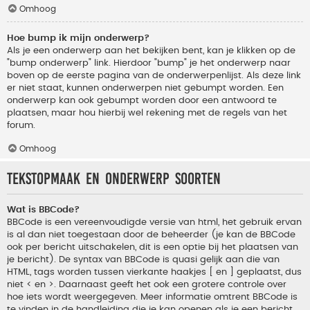
Omhoog
Hoe bump ik mijn onderwerp?
Als je een onderwerp aan het bekijken bent, kan je klikken op de
"bump onderwerp" link. Hierdoor "bump" je het onderwerp naar
boven op de eerste pagina van de onderwerpenlijst. Als deze link
er niet staat, kunnen onderwerpen niet gebumpt worden. Een
onderwerp kan ook gebumpt worden door een antwoord te
plaatsen, maar hou hierbij wel rekening met de regels van het
forum.
Omhoog
Tekstopmaak en onderwerp soorten
Wat is BBCode?
BBCode is een vereenvoudigde versie van html, het gebruik ervan
is al dan niet toegestaan door de beheerder (je kan de BBCode
ook per bericht uitschakelen, dit is een optie bij het plaatsen van
je bericht). De syntax van BBCode is quasi gelijk aan die van
HTML, tags worden tussen vierkante haakjes [ en ] geplaatst, dus
niet < en >. Daarnaast geeft het ook een grotere controle over
hoe iets wordt weergegeven. Meer informatie omtrent BBCode is
te vinden in de handleiding die je kan openen als je een bericht