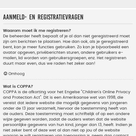
Aanmeld- en registratievragen
Waarom moet ik me registreren?
De beheerder heeft bepaalt of je al dan niet geregistreerd moet
zijn om berichten te plaatsen. Hoe dan ook, als je geregistreerd
bent, kan je meer functies gebruiken. Zo kan je bijvoorbeeld een
avatar opgeven, privéberichten sturen, andere gebruikers e-
mailen, lid worden van gebruikersgroepen, enz. Het registreren
duurt maar even, dus we raden het zeker aan!
Omhoog
Wat is COPPA?
COPPA is de afkorting voor het Engelse "Children’s Online Privacy
and Protection Act". Dit is een Amerikaanse wet van 1998, die
vereist dat iedere website die mogelijk gegevens van jongeren
onder de 13 jaar verzamelt, hiervoor de toestemming heeft van
de ouders. Deze toestemming moet schriftelijk of op een andere
wijze gegeven worden, zodat de ouders weten dat de website
persoonlijke gegevens van hun kind, jonger dan 13, heeft. Indien je
niet zeker bent of deze wet al dan niet op jou of de website
waarop je wilt registreren van toepassing is, neem dan contact