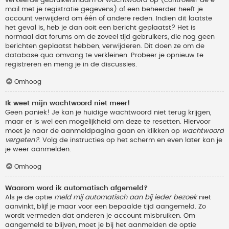
verkeerde gebruikersnaam of wachtwoord op (controleer de e-
mail met je registratie gegevens) of een beheerder heeft je
account verwijderd om één of andere reden. Indien dit laatste
het geval is, heb je dan ooit een bericht geplaatst? Het is
normaal dat forums om de zoveel tijd gebruikers, die nog geen
berichten geplaatst hebben, verwijderen. Dit doen ze om de
database qua omvang te verkleinen. Probeer je opnieuw te
registreren en meng je in de discussies.
Omhoog
Ik weet mijn wachtwoord niet meer!
Geen paniek! Je kan je huidige wachtwoord niet terug krijgen,
maar er is wel een mogelijkheid om deze te resetten. Hiervoor
moet je naar de aanmeldpagina gaan en klikken op
wachtwoord
vergeten?
. Volg de instructies op het scherm en even later kan je
je weer aanmelden.
Omhoog
Waarom word ik automatisch afgemeld?
Als je de optie
meld mij automatisch aan bij ieder bezoek
niet
aanvinkt, blijf je maar voor een bepaalde tijd aangemeld. Zo
wordt vermeden dat anderen je account misbruiken. Om
aangemeld te blijven, moet je bij het aanmelden de optie