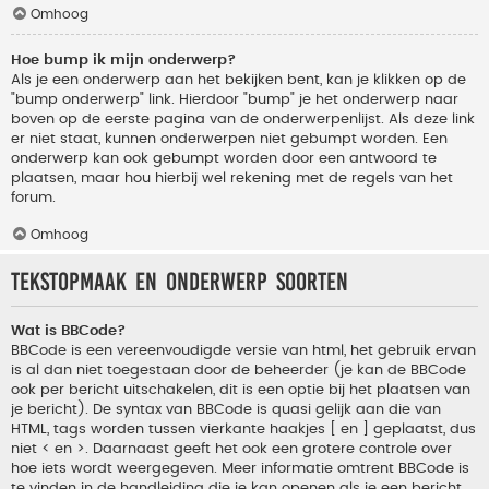
Omhoog
Hoe bump ik mijn onderwerp?
Als je een onderwerp aan het bekijken bent, kan je klikken op de
"bump onderwerp" link. Hierdoor "bump" je het onderwerp naar
boven op de eerste pagina van de onderwerpenlijst. Als deze link
er niet staat, kunnen onderwerpen niet gebumpt worden. Een
onderwerp kan ook gebumpt worden door een antwoord te
plaatsen, maar hou hierbij wel rekening met de regels van het
forum.
Omhoog
Tekstopmaak en onderwerp soorten
Wat is BBCode?
BBCode is een vereenvoudigde versie van html, het gebruik ervan
is al dan niet toegestaan door de beheerder (je kan de BBCode
ook per bericht uitschakelen, dit is een optie bij het plaatsen van
je bericht). De syntax van BBCode is quasi gelijk aan die van
HTML, tags worden tussen vierkante haakjes [ en ] geplaatst, dus
niet < en >. Daarnaast geeft het ook een grotere controle over
hoe iets wordt weergegeven. Meer informatie omtrent BBCode is
te vinden in de handleiding die je kan openen als je een bericht