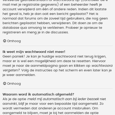
verkeerde gebruikersnaam of wachtwoord op (controleer de e-
mail met je registratie gegevens) of een beheerder heeft je
account verwijderd om één of andere reden. Indien dit laatste
het geval is, heb je dan ooit een bericht geplaatst? Het is
normaal dat forums om de zoveel tijd gebruikers, die nog geen
berichten geplaatst hebben, verwijderen. Dit doen ze om de
database qua omvang te verkleinen. Probeer je opnieuw te
registreren en meng je in de discussies.
Omhoog
Ik weet mijn wachtwoord niet meer!
Geen paniek! Je kan je huidige wachtwoord niet terug krijgen,
maar er is wel een mogelijkheid om deze te resetten. Hiervoor
moet je naar de aanmeldpagina gaan en klikken op
wachtwoord
vergeten?
. Volg de instructies op het scherm en even later kan je
je weer aanmelden.
Omhoog
Waarom word ik automatisch afgemeld?
Als je de optie
meld mij automatisch aan bij ieder bezoek
niet
aanvinkt, blijf je maar voor een bepaalde tijd aangemeld. Zo
wordt vermeden dat anderen je account misbruiken. Om
aangemeld te blijven, moet je bij het aanmelden de optie