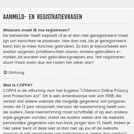
Aanmeld- en registratievragen
Waarom moet ik me registreren?
De beheerder heeft bepaalt of je al dan niet geregistreerd moet
zijn om berichten te plaatsen. Hoe dan ook, als je geregistreerd
bent, kan je meer functies gebruiken. Zo kan je bijvoorbeeld een
avatar opgeven, privéberichten sturen, andere gebruikers e-
mailen, lid worden van gebruikersgroepen, enz. Het registreren
duurt maar even, dus we raden het zeker aan!
Omhoog
Wat is COPPA?
COPPA is de afkorting voor het Engelse "Children’s Online Privacy
and Protection Act". Dit is een Amerikaanse wet van 1998, die
vereist dat iedere website die mogelijk gegevens van jongeren
onder de 13 jaar verzamelt, hiervoor de toestemming heeft van
de ouders. Deze toestemming moet schriftelijk of op een andere
wijze gegeven worden, zodat de ouders weten dat de website
persoonlijke gegevens van hun kind, jonger dan 13, heeft. Indien je
niet zeker bent of deze wet al dan niet op jou of de website
waarop je wilt registreren van toepassing is, neem dan contact