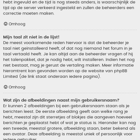
hebt ingevuld en de tijd is nog steeds anders, is waarschijnlijk de
tijd op de server verkeerd ingesteld en zullen de beheerders een
correctie moeten maken.
Omhoog
Mijn taal zit niet in de lijst!
De meest voorkomende reden hiervoor is dat de beheerder je
taal niet geïnstalleerd heeft, of dat nog niemand het forum in je
taal vertaald heeft. Je kan altijd aan de beheerder vragen of hij
het talenpakket, dat je nodig hebt, wilt installeren. Indien het nog
niet bestaat, mag je gerust de vertaling maken. Meer informatie
hieromtrent kan gevonden worden op de website van phpBB
Limited (de link staat onderaan iedere pagina).
Omhoog
Wat zijn de afbeeldingen naast mijn gebruikersnaam?
Er kunnen 2 afbeeldingen bij een gebruikersnaam staan als je
berichten leest. De eerste afbeelding geeft aan welke rang je
hebt, meestal zijn dit sterretjes of blokjes die aangeven hoeveel
berichten je geplaatst hebt of wat je status is. Hieronder kan nog
een tweede, meestal grotere, afbeelding staan, beter bekend als
een avatar. Deze afbeelding is meestal uniek of persoonlijk voor
iedere gebruiker.