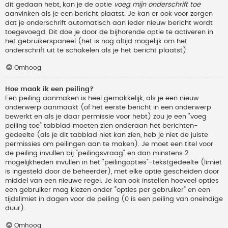
dit gedaan hebt, kan je de optie
voeg mijn onderschrift toe
aanvinken als je een bericht plaatst. Je kan er ook voor zorgen
dat je onderschrift automatisch aan ieder nieuw bericht wordt
toegevoegd. Dit doe je door de bijhorende optie te activeren in
het gebruikerspaneel (het is nog altijd mogelijk om het
onderschrift uit te schakelen als je het bericht plaatst).
Omhoog
Hoe maak ik een peiling?
Een peiling aanmaken is heel gemakkelijk, als je een nieuw
onderwerp aanmaakt (of het eerste bericht in een onderwerp
bewerkt en als je daar permissie voor hebt) zou je een "voeg
peiling toe" tabblad moeten zien onderaan het berichten-
gedeelte (als je dit tabblad niet kan zien, heb je niet de juiste
permissies om peilingen aan te maken). Je moet een titel voor
de peiling invullen bij "peilingsvraag" en dan minstens 2
mogelijkheden invullen in het "peilingopties"-tekstgedeelte (limiet
is ingesteld door de beheerder), met elke optie gescheiden door
middel van een nieuwe regel. Je kan ook instellen hoeveel opties
een gebruiker mag kiezen onder "opties per gebruiker" en een
tijdslimiet in dagen voor de peiling (0 is een peiling van oneindige
duur).
Omhoog