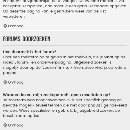
vrienden- of vijandenlijst toe te voegen. De tweede manier is via
het gebruikerspaneel, dan moet je een gebruikersnaam opgeven.
Op dezelfde pagina kan je gebruikers weer van de lijst
verwijderen.
Omhoog
Forums doorzoeken
Hoe doorzoek ik het forum?
Door een zoekterm op te geven in het zoekveld, die je vindt op de
index-, forum- en onderwerppagina. Uitgebreid zoeken is
mogelijk door op de "zoeken" link te klikken, deze vind je op iedere
pagina.
Omhoog
Waarom levert mijn zoekopdracht geen resultaten op?
Je zoekterm was hoogstwaarschijnlijk niet specifiek genoeg en
bevatte mogelijk teveel termen die niet door phpBB3 geïndexeerd
worden. Wees specifieker en gebruik, bij uitgebreid zoeken, de
beschikbare opties.
Omhoog