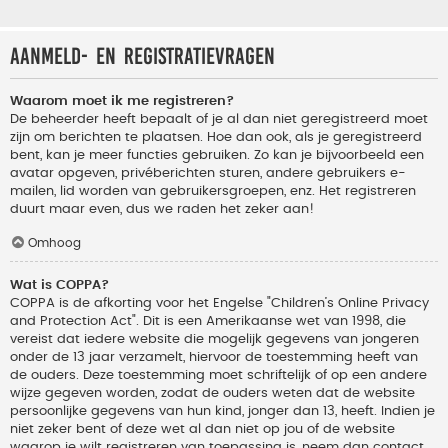
Aanmeld- en registratievragen
Waarom moet ik me registreren?
De beheerder heeft bepaalt of je al dan niet geregistreerd moet
zijn om berichten te plaatsen. Hoe dan ook, als je geregistreerd
bent, kan je meer functies gebruiken. Zo kan je bijvoorbeeld een
avatar opgeven, privéberichten sturen, andere gebruikers e-
mailen, lid worden van gebruikersgroepen, enz. Het registreren
duurt maar even, dus we raden het zeker aan!
Omhoog
Wat is COPPA?
COPPA is de afkorting voor het Engelse "Children’s Online Privacy
and Protection Act". Dit is een Amerikaanse wet van 1998, die
vereist dat iedere website die mogelijk gegevens van jongeren
onder de 13 jaar verzamelt, hiervoor de toestemming heeft van
de ouders. Deze toestemming moet schriftelijk of op een andere
wijze gegeven worden, zodat de ouders weten dat de website
persoonlijke gegevens van hun kind, jonger dan 13, heeft. Indien je
niet zeker bent of deze wet al dan niet op jou of de website
waarop je wilt registreren van toepassing is, neem dan contact