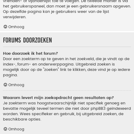
vrienden- of vijandenlijst toe te voegen. De tweede manier is via
het gebruikerspaneel, dan moet je een gebruikersnaam opgeven.
Op dezelfde pagina kan je gebruikers weer van de lijst
verwijderen.
Omhoog
Forums doorzoeken
Hoe doorzoek ik het forum?
Door een zoekterm op te geven in het zoekveld, die je vindt op de
index-, forum- en onderwerppagina. Uitgebreid zoeken is
mogelijk door op de "zoeken" link te klikken, deze vind je op iedere
pagina.
Omhoog
Waarom levert mijn zoekopdracht geen resultaten op?
Je zoekterm was hoogstwaarschijnlijk niet specifiek genoeg en
bevatte mogelijk teveel termen die niet door phpBB3 geïndexeerd
worden. Wees specifieker en gebruik, bij uitgebreid zoeken, de
beschikbare opties.
Omhoog