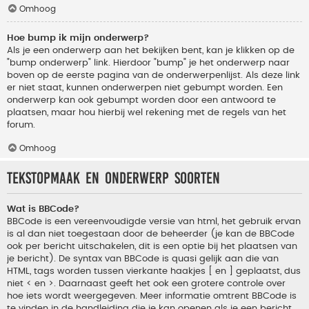
Omhoog
Hoe bump ik mijn onderwerp?
Als je een onderwerp aan het bekijken bent, kan je klikken op de
"bump onderwerp" link. Hierdoor "bump" je het onderwerp naar
boven op de eerste pagina van de onderwerpenlijst. Als deze link
er niet staat, kunnen onderwerpen niet gebumpt worden. Een
onderwerp kan ook gebumpt worden door een antwoord te
plaatsen, maar hou hierbij wel rekening met de regels van het
forum.
Omhoog
Tekstopmaak en onderwerp soorten
Wat is BBCode?
BBCode is een vereenvoudigde versie van html, het gebruik ervan
is al dan niet toegestaan door de beheerder (je kan de BBCode
ook per bericht uitschakelen, dit is een optie bij het plaatsen van
je bericht). De syntax van BBCode is quasi gelijk aan die van
HTML, tags worden tussen vierkante haakjes [ en ] geplaatst, dus
niet < en >. Daarnaast geeft het ook een grotere controle over
hoe iets wordt weergegeven. Meer informatie omtrent BBCode is
te vinden in de handleiding die je kan openen als je een bericht