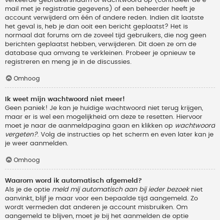
verkeerde gebruikersnaam of wachtwoord op (controleer de e-
mail met je registratie gegevens) of een beheerder heeft je
account verwijderd om één of andere reden. Indien dit laatste
het geval is, heb je dan ooit een bericht geplaatst? Het is
normaal dat forums om de zoveel tijd gebruikers, die nog geen
berichten geplaatst hebben, verwijderen. Dit doen ze om de
database qua omvang te verkleinen. Probeer je opnieuw te
registreren en meng je in de discussies.
Omhoog
Ik weet mijn wachtwoord niet meer!
Geen paniek! Je kan je huidige wachtwoord niet terug krijgen,
maar er is wel een mogelijkheid om deze te resetten. Hiervoor
moet je naar de aanmeldpagina gaan en klikken op
wachtwoord
vergeten?
. Volg de instructies op het scherm en even later kan je
je weer aanmelden.
Omhoog
Waarom word ik automatisch afgemeld?
Als je de optie
meld mij automatisch aan bij ieder bezoek
niet
aanvinkt, blijf je maar voor een bepaalde tijd aangemeld. Zo
wordt vermeden dat anderen je account misbruiken. Om
aangemeld te blijven, moet je bij het aanmelden de optie