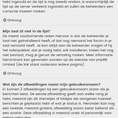
hebt ingevuld en de tijd is nog steeds anders, is waarschijnlijk de
tijd op de server verkeerd ingesteld en zullen de beheerders een
correctie moeten maken.
Omhoog
Mijn taal zit niet in de lijst!
De meest voorkomende reden hiervoor is dat de beheerder je
taal niet geïnstalleerd heeft, of dat nog niemand het forum in je
taal vertaald heeft. Je kan altijd aan de beheerder vragen of hij
het talenpakket, dat je nodig hebt, wilt installeren. Indien het nog
niet bestaat, mag je gerust de vertaling maken. Meer informatie
hieromtrent kan gevonden worden op de website van phpBB
Limited (de link staat onderaan iedere pagina).
Omhoog
Wat zijn de afbeeldingen naast mijn gebruikersnaam?
Er kunnen 2 afbeeldingen bij een gebruikersnaam staan als je
berichten leest. De eerste afbeelding geeft aan welke rang je
hebt, meestal zijn dit sterretjes of blokjes die aangeven hoeveel
berichten je geplaatst hebt of wat je status is. Hieronder kan nog
een tweede, meestal grotere, afbeelding staan, beter bekend als
een avatar. Deze afbeelding is meestal uniek of persoonlijk voor
iedere gebruiker.