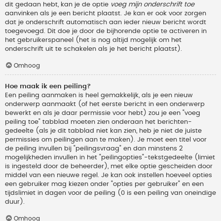
dit gedaan hebt, kan je de optie
voeg mijn onderschrift toe
aanvinken als je een bericht plaatst. Je kan er ook voor zorgen
dat je onderschrift automatisch aan ieder nieuw bericht wordt
toegevoegd. Dit doe je door de bijhorende optie te activeren in
het gebruikerspaneel (het is nog altijd mogelijk om het
onderschrift uit te schakelen als je het bericht plaatst).
Omhoog
Hoe maak ik een peiling?
Een peiling aanmaken is heel gemakkelijk, als je een nieuw
onderwerp aanmaakt (of het eerste bericht in een onderwerp
bewerkt en als je daar permissie voor hebt) zou je een "voeg
peiling toe" tabblad moeten zien onderaan het berichten-
gedeelte (als je dit tabblad niet kan zien, heb je niet de juiste
permissies om peilingen aan te maken). Je moet een titel voor
de peiling invullen bij "peilingsvraag" en dan minstens 2
mogelijkheden invullen in het "peilingopties"-tekstgedeelte (limiet
is ingesteld door de beheerder), met elke optie gescheiden door
middel van een nieuwe regel. Je kan ook instellen hoeveel opties
een gebruiker mag kiezen onder "opties per gebruiker" en een
tijdslimiet in dagen voor de peiling (0 is een peiling van oneindige
duur).
Omhoog