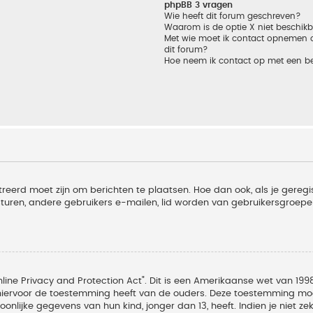
phpBB 3 vragen
Wie heeft dit forum geschreven?
Waarom is de optie X niet beschik
Met wie moet ik contact opnemen om
dit forum?
Hoe neem ik contact op met een b
treerd moet zijn om berichten te plaatsen. Hoe dan ook, als je geregi
sturen, andere gebruikers e-mailen, lid worden van gebruikersgroepe
line Privacy and Protection Act". Dit is een Amerikaanse wet van 1998
hiervoor de toestemming heeft van de ouders. Deze toestemming moet
lijke gegevens van hun kind, jonger dan 13, heeft. Indien je niet zek