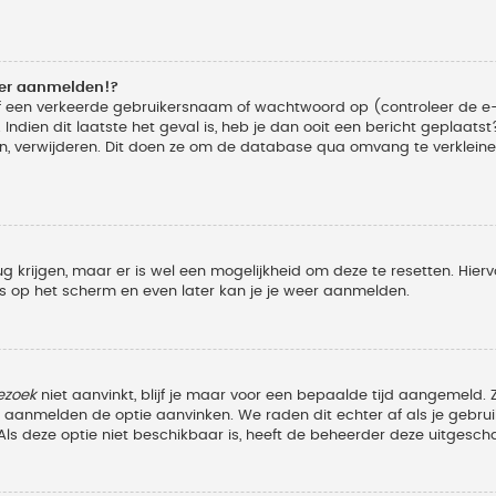
eer aanmelden!?
f een verkeerde gebruikersnaam of wachtwoord op (controleer de e-
Indien dit laatste het geval is, heb je dan ooit een bericht geplaats
n, verwijderen. Dit doen ze om de database qua omvang te verkleinen
ug krijgen, maar er is wel een mogelijkheid om deze te resetten. Hi
ies op het scherm en even later kan je je weer aanmelden.
ezoek
niet aanvinkt, blijf je maar voor een bepaalde tijd aangemeld
et aanmelden de optie aanvinken. We raden dit echter af als je geb
z. Als deze optie niet beschikbaar is, heeft de beheerder deze uitgesch