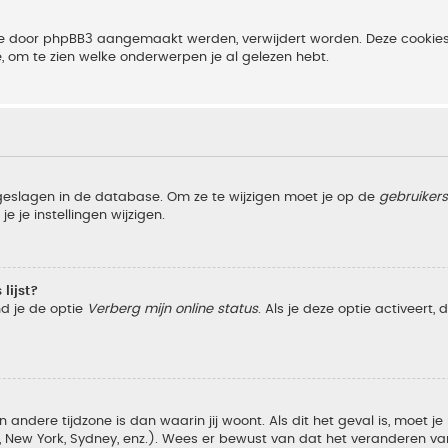
 die door phpBB3 aangemaakt werden, verwijdert worden. Deze cooki
e, om te zien welke onderwerpen je al gelezen hebt.
pgeslagen in de database. Om ze te wijzigen moet je op de
gebruiker
e je instellingen wijzigen.
lijst?
nd je de optie
Verberg mijn online status
. Als je deze optie activeert,
 andere tijdzone is dan waarin jij woont. Als dit het geval is, moet j
w York, Sydney, enz.). Wees er bewust van dat het veranderen van d