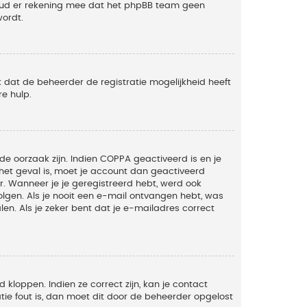
Houd er rekening mee dat het phpBB team geen
wordt.
 dat de beheerder de registratie mogelijkheid heeft
e hulp.
de oorzaak zijn. Indien COPPA geactiveerd is en je
t het geval is, moet je account dan geactiveerd
. Wanneer je je geregistreerd hebt, werd ook
olgen. Als je nooit een e-mail ontvangen hebt, was
n. Als je zeker bent dat je e-mailadres correct
kloppen. Indien ze correct zijn, kan je contact
tie fout is, dan moet dit door de beheerder opgelost