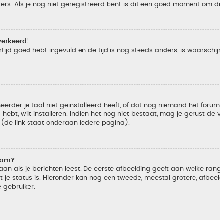
s. Als je nog niet geregistreerd bent is dit een goed moment om di
verkeerd!
tijd goed hebt ingevuld en de tijd is nog steeds anders, is waarschijn
der je taal niet geïnstalleerd heeft, of dat nog niemand het forum in
 hebt, wilt installeren. Indien het nog niet bestaat, mag je gerust d
de link staat onderaan iedere pagina).
naam?
 als je berichten leest. De eerste afbeelding geeft aan welke rang je
 je status is. Hieronder kan nog een tweede, meestal grotere, afbee
e gebruiker.