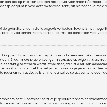
 dan contact op met een juridisch raadgever voor meer informatie. 
t aanspreekpunt is voor deze wetgeving, tenzij dit hieronder vermeld 
of de gebruikersnaam die je opgeeft verboden. Tevens is het mogelijk
ruikers te voorkomen. Neem contact op met de beheerder voor verder
 kloppen. Indien ze correct zijn, kan één of meerdere zaken hiervan 
t dan 13 jaar, moet je de ontvangen instructies opvolgen. Als dit nie
account geactiveerd wordt, ofwel door jezelf of door een beheerder
een e-mail ontvangen hebt, moet je de daarin opgegeven instructies v
 redenen van activatie is om het aantal valse accounts te doen dale
 probleem hebt. Controleer eerst of je gebruikersnaam en wachtwoord 
t je niet verbannen bent. Het is ook mogelijk dat de forumconfigura