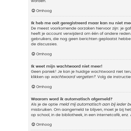
worden.
Omhoog
Ik heb me ooit geregistreerd maar kan nu niet m
De meest voorkomende oorzaken hiervoor zijn: je ga
heeft je account verwijderd om één of andere reden. 
gebruikers, die nog geen berichten geplaatst hebbe
de discussies.
Omhoog
Ik weet mijn wachtwoord niet meer!
Geen paniek! Je kan je huidige wachtwoord niet ter
klikken op
wachtwoord vergeten?
. Volg de instruct
Omhoog
Waarom word ik automatisch afgemeld?
Als je de optie
meld mij automatisch aan bij ieder b
misbruiken. Om aangemeld te blijven, moet je bij h
op school, in de bibliotheek, in een internetcafé, en
Omhoog