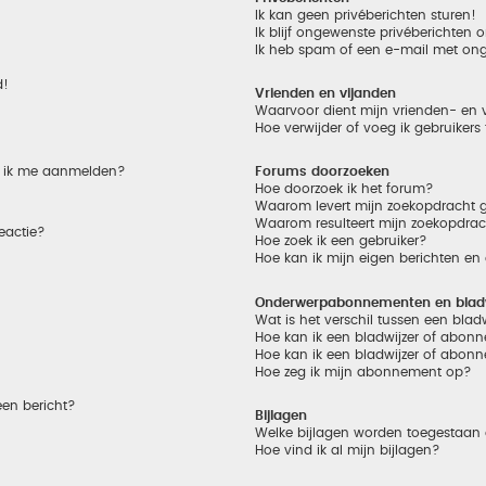
Ik kan geen privéberichten sturen!
Ik blijf ongewenste privéberichten
Ik heb spam of een e-mail met on
d!
Vrienden en vijanden
Waarvoor dient mijn vrienden- en v
Hoe verwijder of voeg ik gebruikers
et ik me aanmelden?
Forums doorzoeken
Hoe doorzoek ik het forum?
Waarom levert mijn zoekopdracht g
Waarom resulteert mijn zoekopdrac
eactie?
Hoe zoek ik een gebruiker?
Hoe kan ik mijn eigen berichten e
Onderwerpabonnementen en bladw
Wat is het verschil tussen een bla
Hoe kan ik een bladwijzer of abonn
Hoe kan ik een bladwijzer of abonn
Hoe zeg ik mijn abonnement op?
een bericht?
Bijlagen
Welke bijlagen worden toegestaan 
Hoe vind ik al mijn bijlagen?