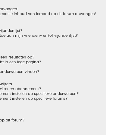
 ontvangen!
gepaste inhoud van iemand op dit forum ontvangen!
ijandenlijst?
 toe aan mijn vrienden- en/of vijandenlijst?
een resultaten op?
ht in een lege pagina?
n onderwerpen vinden?
ijzers
dwijzer en abonnement?
ement instellen op specifieke onderwerpen?
ement instellen op specifieke forums?
op dit forum?