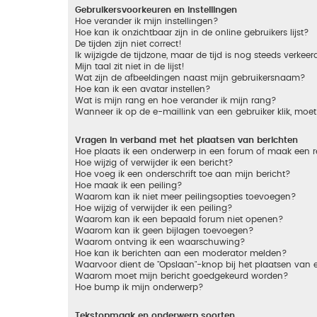
Gebruikersvoorkeuren en instellingen
Hoe verander ik mijn instellingen?
Hoe kan ik onzichtbaar zijn in de online gebruikers lijst?
De tijden zijn niet correct!
Ik wijzigde de tijdzone, maar de tijd is nog steeds verkeer
Mijn taal zit niet in de lijst!
Wat zijn de afbeeldingen naast mijn gebruikersnaam?
Hoe kan ik een avatar instellen?
Wat is mijn rang en hoe verander ik mijn rang?
Wanneer ik op de e-maillink van een gebruiker klik, mo
Vragen in verband met het plaatsen van berichten
Hoe plaats ik een onderwerp in een forum of maak een r
Hoe wijzig of verwijder ik een bericht?
Hoe voeg ik een onderschrift toe aan mijn bericht?
Hoe maak ik een peiling?
Waarom kan ik niet meer peilingsopties toevoegen?
Hoe wijzig of verwijder ik een peiling?
Waarom kan ik een bepaald forum niet openen?
Waarom kan ik geen bijlagen toevoegen?
Waarom ontving ik een waarschuwing?
Hoe kan ik berichten aan een moderator melden?
Waarvoor dient de "Opslaan"-knop bij het plaatsen van 
Waarom moet mijn bericht goedgekeurd worden?
Hoe bump ik mijn onderwerp?
Tekstopmaak en onderwerp soorten