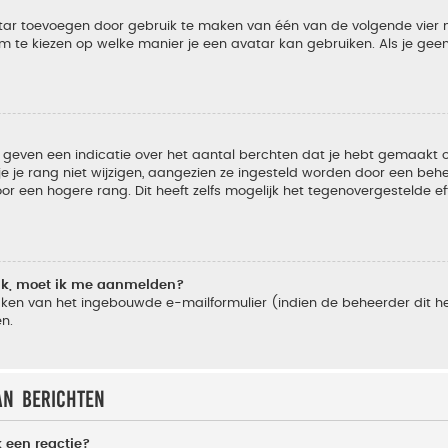
vatar toevoegen door gebruik te maken van één van de volgende vier m
m te kiezen op welke manier je een avatar kan gebruiken. Als je ge
geven een indicatie over het aantal berchten dat je hebt gemaakt of 
je rang niet wijzigen, aangezien ze ingesteld worden door een behee
 een hogere rang. Dit heeft zelfs mogelijk het tegenovergestelde e
lik, moet ik me aanmelden?
ken van het ingebouwde e-mailformulier (indien de beheerder dit he
n.
an berichten
 een reactie?