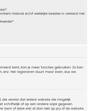
baar?
trent misbruik en/of wettelijke kwesties in verband met
eheerder?
streerd bent, kan je meer functies gebruiken. Zo kan
n, enz. Het registreren duurt maar even, dus we
, die vereist dat iedere website die mogelijk
 schriftelijk of op een andere wijze gegeven
er bent of deze wet al dan niet op jou of de website