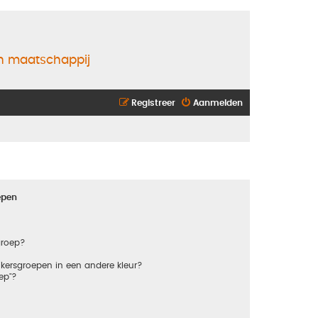
en maatschappij
Registreer
Aanmelden
epen
groep?
kersgroepen in een andere kleur?
ep"?
?