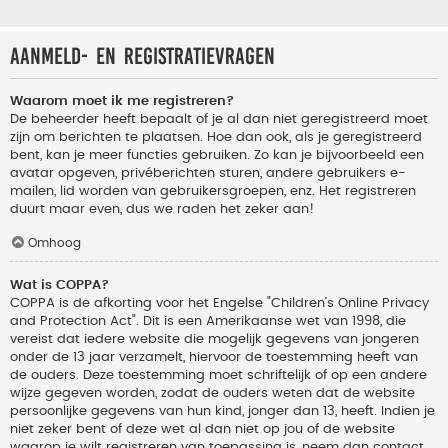
Aanmeld- en registratievragen
Waarom moet ik me registreren?
De beheerder heeft bepaalt of je al dan niet geregistreerd moet
zijn om berichten te plaatsen. Hoe dan ook, als je geregistreerd
bent, kan je meer functies gebruiken. Zo kan je bijvoorbeeld een
avatar opgeven, privéberichten sturen, andere gebruikers e-
mailen, lid worden van gebruikersgroepen, enz. Het registreren
duurt maar even, dus we raden het zeker aan!
Omhoog
Wat is COPPA?
COPPA is de afkorting voor het Engelse "Children’s Online Privacy
and Protection Act". Dit is een Amerikaanse wet van 1998, die
vereist dat iedere website die mogelijk gegevens van jongeren
onder de 13 jaar verzamelt, hiervoor de toestemming heeft van
de ouders. Deze toestemming moet schriftelijk of op een andere
wijze gegeven worden, zodat de ouders weten dat de website
persoonlijke gegevens van hun kind, jonger dan 13, heeft. Indien je
niet zeker bent of deze wet al dan niet op jou of de website
waarop je wilt registreren van toepassing is, neem dan contact