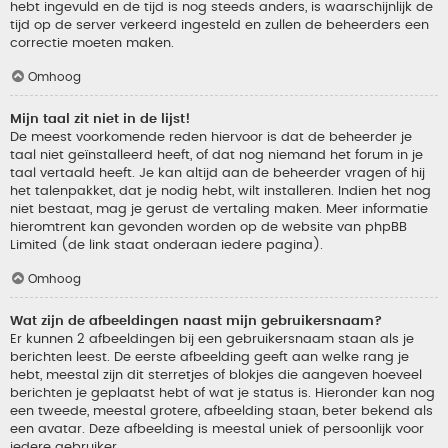
hebt ingevuld en de tijd is nog steeds anders, is waarschijnlijk de
tijd op de server verkeerd ingesteld en zullen de beheerders een
correctie moeten maken.
Omhoog
Mijn taal zit niet in de lijst!
De meest voorkomende reden hiervoor is dat de beheerder je
taal niet geïnstalleerd heeft, of dat nog niemand het forum in je
taal vertaald heeft. Je kan altijd aan de beheerder vragen of hij
het talenpakket, dat je nodig hebt, wilt installeren. Indien het nog
niet bestaat, mag je gerust de vertaling maken. Meer informatie
hieromtrent kan gevonden worden op de website van phpBB
Limited (de link staat onderaan iedere pagina).
Omhoog
Wat zijn de afbeeldingen naast mijn gebruikersnaam?
Er kunnen 2 afbeeldingen bij een gebruikersnaam staan als je
berichten leest. De eerste afbeelding geeft aan welke rang je
hebt, meestal zijn dit sterretjes of blokjes die aangeven hoeveel
berichten je geplaatst hebt of wat je status is. Hieronder kan nog
een tweede, meestal grotere, afbeelding staan, beter bekend als
een avatar. Deze afbeelding is meestal uniek of persoonlijk voor
iedere gebruiker.