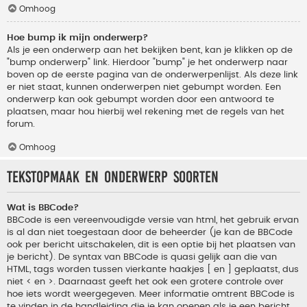
Omhoog
Hoe bump ik mijn onderwerp?
Als je een onderwerp aan het bekijken bent, kan je klikken op de
"bump onderwerp" link. Hierdoor "bump" je het onderwerp naar
boven op de eerste pagina van de onderwerpenlijst. Als deze link
er niet staat, kunnen onderwerpen niet gebumpt worden. Een
onderwerp kan ook gebumpt worden door een antwoord te
plaatsen, maar hou hierbij wel rekening met de regels van het
forum.
Omhoog
Tekstopmaak en onderwerp soorten
Wat is BBCode?
BBCode is een vereenvoudigde versie van html, het gebruik ervan
is al dan niet toegestaan door de beheerder (je kan de BBCode
ook per bericht uitschakelen, dit is een optie bij het plaatsen van
je bericht). De syntax van BBCode is quasi gelijk aan die van
HTML, tags worden tussen vierkante haakjes [ en ] geplaatst, dus
niet < en >. Daarnaast geeft het ook een grotere controle over
hoe iets wordt weergegeven. Meer informatie omtrent BBCode is
te vinden in de handleiding die je kan openen als je een bericht