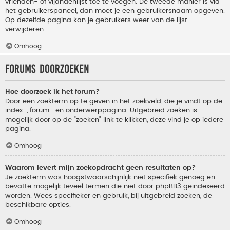
vrienden- of vijandenlijst toe te voegen. De tweede manier is via
het gebruikerspaneel, dan moet je een gebruikersnaam opgeven.
Op dezelfde pagina kan je gebruikers weer van de lijst
verwijderen.
Omhoog
Forums doorzoeken
Hoe doorzoek ik het forum?
Door een zoekterm op te geven in het zoekveld, die je vindt op de
index-, forum- en onderwerppagina. Uitgebreid zoeken is
mogelijk door op de "zoeken" link te klikken, deze vind je op iedere
pagina.
Omhoog
Waarom levert mijn zoekopdracht geen resultaten op?
Je zoekterm was hoogstwaarschijnlijk niet specifiek genoeg en
bevatte mogelijk teveel termen die niet door phpBB3 geïndexeerd
worden. Wees specifieker en gebruik, bij uitgebreid zoeken, de
beschikbare opties.
Omhoog