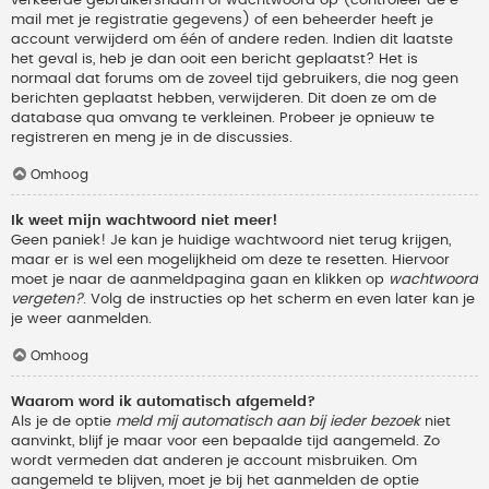
verkeerde gebruikersnaam of wachtwoord op (controleer de e-
mail met je registratie gegevens) of een beheerder heeft je
account verwijderd om één of andere reden. Indien dit laatste
het geval is, heb je dan ooit een bericht geplaatst? Het is
normaal dat forums om de zoveel tijd gebruikers, die nog geen
berichten geplaatst hebben, verwijderen. Dit doen ze om de
database qua omvang te verkleinen. Probeer je opnieuw te
registreren en meng je in de discussies.
Omhoog
Ik weet mijn wachtwoord niet meer!
Geen paniek! Je kan je huidige wachtwoord niet terug krijgen,
maar er is wel een mogelijkheid om deze te resetten. Hiervoor
moet je naar de aanmeldpagina gaan en klikken op
wachtwoord
vergeten?
. Volg de instructies op het scherm en even later kan je
je weer aanmelden.
Omhoog
Waarom word ik automatisch afgemeld?
Als je de optie
meld mij automatisch aan bij ieder bezoek
niet
aanvinkt, blijf je maar voor een bepaalde tijd aangemeld. Zo
wordt vermeden dat anderen je account misbruiken. Om
aangemeld te blijven, moet je bij het aanmelden de optie