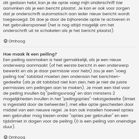
dit gedaan hebt, kan je de optie
voeg mijn onderschrift toe
aanvinken als je een bericht plaatst. Je kan er ook voor zorgen
dat je onderschrift automatisch aan ieder nieuw bericht wordt
toegevoegd. Dit doe je door de bijhorende optie te activeren in
het gebruikerspaneel (het is nog altijd mogelijk om het
onderschrift uit te schakelen als je het bericht plaatst).
Omhoog
Hoe maak ik een peiling?
Een peiling aanmaken is heel gemakkelijk, als je een nieuw
onderwerp aanmaakt (of het eerste bericht in een onderwerp
bewerkt en als je daar permissie voor hebt) zou je een "voeg
peiling toe" tabblad moeten zien onderaan het berichten-
gedeelte (als je dit tabblad niet kan zien, heb je niet de juiste
permissies om peilingen aan te maken). Je moet een titel voor
de peiling invullen bij "peilingsvraag" en dan minstens 2
mogelijkheden invullen in het "peilingopties"-tekstgedeelte (limiet
is ingesteld door de beheerder), met elke optie gescheiden door
middel van een nieuwe regel. Je kan ook instellen hoeveel opties
een gebruiker mag kiezen onder "opties per gebruiker" en een
tijdslimiet in dagen voor de peiling (0 is een peiling van oneindige
duur).
Omhoog