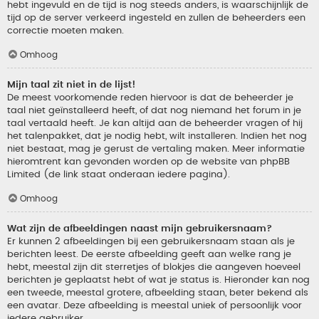
hebt ingevuld en de tijd is nog steeds anders, is waarschijnlijk de
tijd op de server verkeerd ingesteld en zullen de beheerders een
correctie moeten maken.
Omhoog
Mijn taal zit niet in de lijst!
De meest voorkomende reden hiervoor is dat de beheerder je
taal niet geïnstalleerd heeft, of dat nog niemand het forum in je
taal vertaald heeft. Je kan altijd aan de beheerder vragen of hij
het talenpakket, dat je nodig hebt, wilt installeren. Indien het nog
niet bestaat, mag je gerust de vertaling maken. Meer informatie
hieromtrent kan gevonden worden op de website van phpBB
Limited (de link staat onderaan iedere pagina).
Omhoog
Wat zijn de afbeeldingen naast mijn gebruikersnaam?
Er kunnen 2 afbeeldingen bij een gebruikersnaam staan als je
berichten leest. De eerste afbeelding geeft aan welke rang je
hebt, meestal zijn dit sterretjes of blokjes die aangeven hoeveel
berichten je geplaatst hebt of wat je status is. Hieronder kan nog
een tweede, meestal grotere, afbeelding staan, beter bekend als
een avatar. Deze afbeelding is meestal uniek of persoonlijk voor
iedere gebruiker.