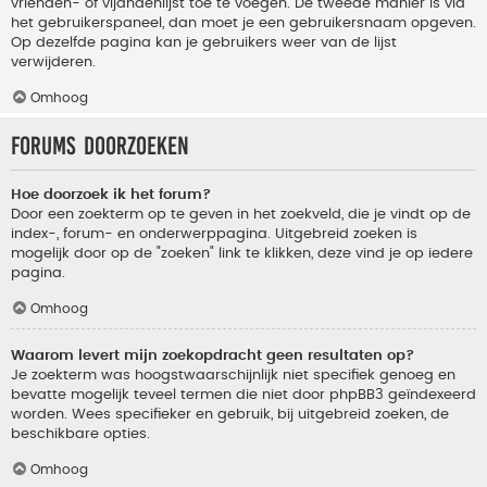
vrienden- of vijandenlijst toe te voegen. De tweede manier is via
het gebruikerspaneel, dan moet je een gebruikersnaam opgeven.
Op dezelfde pagina kan je gebruikers weer van de lijst
verwijderen.
Omhoog
Forums doorzoeken
Hoe doorzoek ik het forum?
Door een zoekterm op te geven in het zoekveld, die je vindt op de
index-, forum- en onderwerppagina. Uitgebreid zoeken is
mogelijk door op de "zoeken" link te klikken, deze vind je op iedere
pagina.
Omhoog
Waarom levert mijn zoekopdracht geen resultaten op?
Je zoekterm was hoogstwaarschijnlijk niet specifiek genoeg en
bevatte mogelijk teveel termen die niet door phpBB3 geïndexeerd
worden. Wees specifieker en gebruik, bij uitgebreid zoeken, de
beschikbare opties.
Omhoog