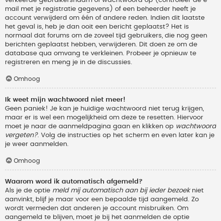
verkeerde gebruikersnaam of wachtwoord op (controleer de e-
mail met je registratie gegevens) of een beheerder heeft je
account verwijderd om één of andere reden. Indien dit laatste
het geval is, heb je dan ooit een bericht geplaatst? Het is
normaal dat forums om de zoveel tijd gebruikers, die nog geen
berichten geplaatst hebben, verwijderen. Dit doen ze om de
database qua omvang te verkleinen. Probeer je opnieuw te
registreren en meng je in de discussies.
Omhoog
Ik weet mijn wachtwoord niet meer!
Geen paniek! Je kan je huidige wachtwoord niet terug krijgen,
maar er is wel een mogelijkheid om deze te resetten. Hiervoor
moet je naar de aanmeldpagina gaan en klikken op
wachtwoord
vergeten?
. Volg de instructies op het scherm en even later kan je
je weer aanmelden.
Omhoog
Waarom word ik automatisch afgemeld?
Als je de optie
meld mij automatisch aan bij ieder bezoek
niet
aanvinkt, blijf je maar voor een bepaalde tijd aangemeld. Zo
wordt vermeden dat anderen je account misbruiken. Om
aangemeld te blijven, moet je bij het aanmelden de optie