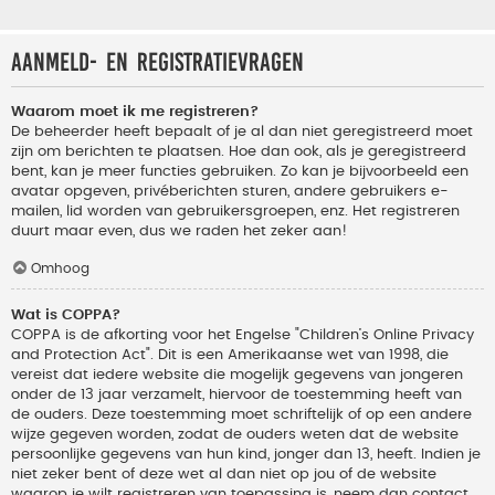
Aanmeld- en registratievragen
Waarom moet ik me registreren?
De beheerder heeft bepaalt of je al dan niet geregistreerd moet
zijn om berichten te plaatsen. Hoe dan ook, als je geregistreerd
bent, kan je meer functies gebruiken. Zo kan je bijvoorbeeld een
avatar opgeven, privéberichten sturen, andere gebruikers e-
mailen, lid worden van gebruikersgroepen, enz. Het registreren
duurt maar even, dus we raden het zeker aan!
Omhoog
Wat is COPPA?
COPPA is de afkorting voor het Engelse "Children’s Online Privacy
and Protection Act". Dit is een Amerikaanse wet van 1998, die
vereist dat iedere website die mogelijk gegevens van jongeren
onder de 13 jaar verzamelt, hiervoor de toestemming heeft van
de ouders. Deze toestemming moet schriftelijk of op een andere
wijze gegeven worden, zodat de ouders weten dat de website
persoonlijke gegevens van hun kind, jonger dan 13, heeft. Indien je
niet zeker bent of deze wet al dan niet op jou of de website
waarop je wilt registreren van toepassing is, neem dan contact