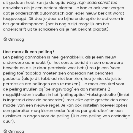
dit gedaan hebt, kan je de optie
voeg mijn onderschrift toe
aanvinken als je een bericht plaatst. Je kan er ook voor zorgen
dat je onderschrift automatisch aan ieder nieuw bericht wordt
toegevoegd. Dit doe je door de bijhorende optie te activeren in
het gebruikerspaneel (het is nog altijd mogelijk om het
onderschrift uit te schakelen als je het bericht plaatst).
Omhoog
Hoe maak ik een peiling?
Een peiling aanmaken is heel gemakkelijk, als je een nieuw
onderwerp aanmaakt (of het eerste bericht in een onderwerp
bewerkt en als je daar permissie voor hebt) zou je een "voeg
peiling toe" tabblad moeten zien onderaan het berichten-
gedeelte (als je dit tabblad niet kan zien, heb je niet de juiste
permissies om peilingen aan te maken). Je moet een titel voor
de peiling invullen bij "peilingsvraag" en dan minstens 2
mogelijkheden invullen in het "peilingopties"-tekstgedeelte (limiet
is ingesteld door de beheerder), met elke optie gescheiden door
middel van een nieuwe regel. Je kan ook instellen hoeveel opties
een gebruiker mag kiezen onder "opties per gebruiker" en een
tijdslimiet in dagen voor de peiling (0 is een peiling van oneindige
duur).
Omhoog