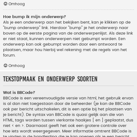
Omhoog
Hoe bump ik mijn onderwerp?
Als je een onderwerp aan het bekijken bent, kan je klikken op de
"bump onderwerp" link. Hierdoor "bump" je het onderwerp naar
boven op de eerste pagina van de onderwerpenlijst. Als deze link
er niet staat, kunnen onderwerpen niet gebumpt worden. Een
onderwerp kan ook gebumpt worden door een antwoord te
plaatsen, maar hou hierbij wel rekening met de regels van het
forum.
Omhoog
Tekstopmaak en onderwerp soorten
Wat is BBCode?
BBCode is een vereenvoudigde versie van html, het gebruik ervan
is al dan niet toegestaan door de beheerder (je kan de BBCode
ook per bericht uitschakelen, dit is een optie bij het plaatsen van
je bericht). De syntax van BBCode is quasi gelijk aan die van
HTML, tags worden tussen vierkante haakjes [ en ] geplaatst, dus
niet < en >. Daarnaast geeft het ook een grotere controle over
hoe iets wordt weergegeven. Meer informatie omtrent BBCode is
te vinden in de handleiding die je kan openen als je een bericht