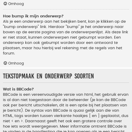
Omhoog
Hoe bump ik mijn onderwerp?
Als je een onderwerp aan het bekijken bent, kan je klikken op de
"bump onderwerp" link. Hierdoor "bump" je het onderwerp naar
boven op de eerste pagina van de onderwerpenlijst. Als deze link
er niet staat, kunnen onderwerpen niet gebumpt worden. Een
onderwerp kan ook gebumpt worden door een antwoord te
plaatsen, maar hou hierbij wel rekening met de regels van het
forum.
Omhoog
Tekstopmaak en onderwerp soorten
Wat is BBCode?
BBCode is een vereenvoudigde versie van html, het gebruik ervan
is al dan niet toegestaan door de beheerder (je kan de BBCode
ook per bericht uitschakelen, dit is een optie bij het plaatsen van
je bericht). De syntax van BBCode is quasi gelijk aan die van
HTML, tags worden tussen vierkante haakjes [ en ] geplaatst, dus
niet < en >. Daarnaast geeft het ook een grotere controle over
hoe iets wordt weergegeven. Meer informatie omtrent BBCode is
te vinden in de handleiding die je kan openen als je een bericht