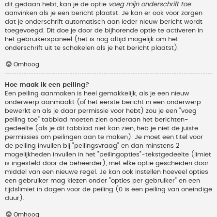
dit gedaan hebt, kan je de optie
voeg mijn onderschrift toe
aanvinken als je een bericht plaatst. Je kan er ook voor zorgen
dat je onderschrift automatisch aan ieder nieuw bericht wordt
toegevoegd. Dit doe je door de bijhorende optie te activeren in
het gebruikerspaneel (het is nog altijd mogelijk om het
onderschrift uit te schakelen als je het bericht plaatst).
Omhoog
Hoe maak ik een peiling?
Een peiling aanmaken is heel gemakkelijk, als je een nieuw
onderwerp aanmaakt (of het eerste bericht in een onderwerp
bewerkt en als je daar permissie voor hebt) zou je een "voeg
peiling toe" tabblad moeten zien onderaan het berichten-
gedeelte (als je dit tabblad niet kan zien, heb je niet de juiste
permissies om peilingen aan te maken). Je moet een titel voor
de peiling invullen bij "peilingsvraag" en dan minstens 2
mogelijkheden invullen in het "peilingopties"-tekstgedeelte (limiet
is ingesteld door de beheerder), met elke optie gescheiden door
middel van een nieuwe regel. Je kan ook instellen hoeveel opties
een gebruiker mag kiezen onder "opties per gebruiker" en een
tijdslimiet in dagen voor de peiling (0 is een peiling van oneindige
duur).
Omhoog