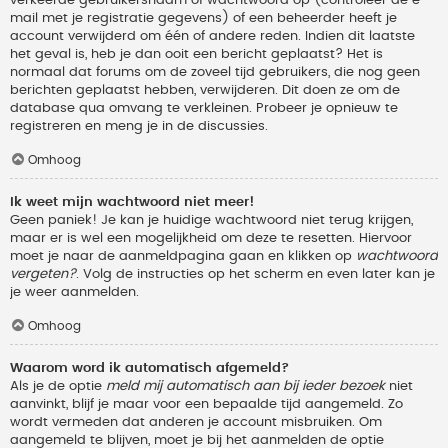
verkeerde gebruikersnaam of wachtwoord op (controleer de e-
mail met je registratie gegevens) of een beheerder heeft je
account verwijderd om één of andere reden. Indien dit laatste
het geval is, heb je dan ooit een bericht geplaatst? Het is
normaal dat forums om de zoveel tijd gebruikers, die nog geen
berichten geplaatst hebben, verwijderen. Dit doen ze om de
database qua omvang te verkleinen. Probeer je opnieuw te
registreren en meng je in de discussies.
Omhoog
Ik weet mijn wachtwoord niet meer!
Geen paniek! Je kan je huidige wachtwoord niet terug krijgen,
maar er is wel een mogelijkheid om deze te resetten. Hiervoor
moet je naar de aanmeldpagina gaan en klikken op
wachtwoord
vergeten?
. Volg de instructies op het scherm en even later kan je
je weer aanmelden.
Omhoog
Waarom word ik automatisch afgemeld?
Als je de optie
meld mij automatisch aan bij ieder bezoek
niet
aanvinkt, blijf je maar voor een bepaalde tijd aangemeld. Zo
wordt vermeden dat anderen je account misbruiken. Om
aangemeld te blijven, moet je bij het aanmelden de optie