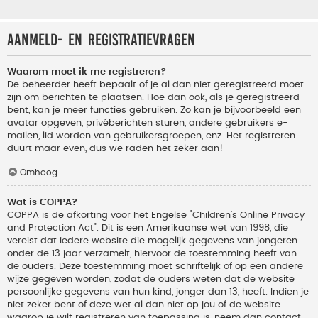
Aanmeld- en registratievragen
Waarom moet ik me registreren?
De beheerder heeft bepaalt of je al dan niet geregistreerd moet
zijn om berichten te plaatsen. Hoe dan ook, als je geregistreerd
bent, kan je meer functies gebruiken. Zo kan je bijvoorbeeld een
avatar opgeven, privéberichten sturen, andere gebruikers e-
mailen, lid worden van gebruikersgroepen, enz. Het registreren
duurt maar even, dus we raden het zeker aan!
Omhoog
Wat is COPPA?
COPPA is de afkorting voor het Engelse "Children’s Online Privacy
and Protection Act". Dit is een Amerikaanse wet van 1998, die
vereist dat iedere website die mogelijk gegevens van jongeren
onder de 13 jaar verzamelt, hiervoor de toestemming heeft van
de ouders. Deze toestemming moet schriftelijk of op een andere
wijze gegeven worden, zodat de ouders weten dat de website
persoonlijke gegevens van hun kind, jonger dan 13, heeft. Indien je
niet zeker bent of deze wet al dan niet op jou of de website
waarop je wilt registreren van toepassing is, neem dan contact