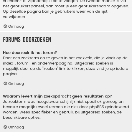
vrienden- of vijandenlijst toe te voegen. De tweede manier is via
het gebruikerspaneel, dan moet je een gebruikersnaam opgeven.
Op dezelfde pagina kan je gebruikers weer van de lijst
verwijderen.
Omhoog
Forums doorzoeken
Hoe doorzoek ik het forum?
Door een zoekterm op te geven in het zoekveld, die je vindt op de
index-, forum- en onderwerppagina. Uitgebreid zoeken is
mogelijk door op de "zoeken" link te klikken, deze vind je op iedere
pagina.
Omhoog
Waarom levert mijn zoekopdracht geen resultaten op?
Je zoekterm was hoogstwaarschijnlijk niet specifiek genoeg en
bevatte mogelijk teveel termen die niet door phpBB3 geïndexeerd
worden. Wees specifieker en gebruik, bij uitgebreid zoeken, de
beschikbare opties.
Omhoog