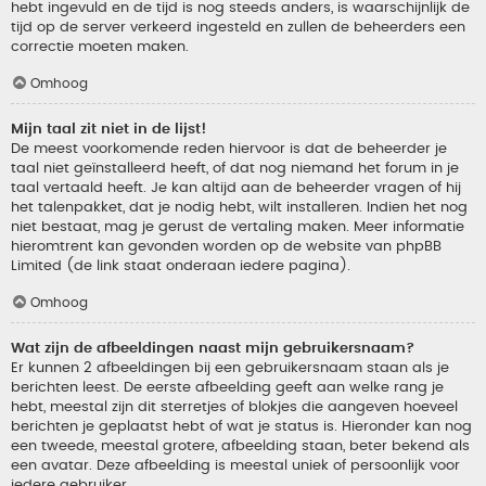
hebt ingevuld en de tijd is nog steeds anders, is waarschijnlijk de
tijd op de server verkeerd ingesteld en zullen de beheerders een
correctie moeten maken.
Omhoog
Mijn taal zit niet in de lijst!
De meest voorkomende reden hiervoor is dat de beheerder je
taal niet geïnstalleerd heeft, of dat nog niemand het forum in je
taal vertaald heeft. Je kan altijd aan de beheerder vragen of hij
het talenpakket, dat je nodig hebt, wilt installeren. Indien het nog
niet bestaat, mag je gerust de vertaling maken. Meer informatie
hieromtrent kan gevonden worden op de website van phpBB
Limited (de link staat onderaan iedere pagina).
Omhoog
Wat zijn de afbeeldingen naast mijn gebruikersnaam?
Er kunnen 2 afbeeldingen bij een gebruikersnaam staan als je
berichten leest. De eerste afbeelding geeft aan welke rang je
hebt, meestal zijn dit sterretjes of blokjes die aangeven hoeveel
berichten je geplaatst hebt of wat je status is. Hieronder kan nog
een tweede, meestal grotere, afbeelding staan, beter bekend als
een avatar. Deze afbeelding is meestal uniek of persoonlijk voor
iedere gebruiker.