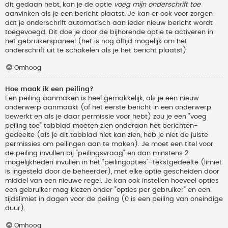
dit gedaan hebt, kan je de optie
voeg mijn onderschrift toe
aanvinken als je een bericht plaatst. Je kan er ook voor zorgen
dat je onderschrift automatisch aan ieder nieuw bericht wordt
toegevoegd. Dit doe je door de bijhorende optie te activeren in
het gebruikerspaneel (het is nog altijd mogelijk om het
onderschrift uit te schakelen als je het bericht plaatst).
Omhoog
Hoe maak ik een peiling?
Een peiling aanmaken is heel gemakkelijk, als je een nieuw
onderwerp aanmaakt (of het eerste bericht in een onderwerp
bewerkt en als je daar permissie voor hebt) zou je een "voeg
peiling toe" tabblad moeten zien onderaan het berichten-
gedeelte (als je dit tabblad niet kan zien, heb je niet de juiste
permissies om peilingen aan te maken). Je moet een titel voor
de peiling invullen bij "peilingsvraag" en dan minstens 2
mogelijkheden invullen in het "peilingopties"-tekstgedeelte (limiet
is ingesteld door de beheerder), met elke optie gescheiden door
middel van een nieuwe regel. Je kan ook instellen hoeveel opties
een gebruiker mag kiezen onder "opties per gebruiker" en een
tijdslimiet in dagen voor de peiling (0 is een peiling van oneindige
duur).
Omhoog