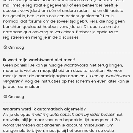
verkeerde gebruikersnaam of wachtwoord op (controleer de e-
mail met je registratie gegevens) of een beheerder heeft je
account verwijderd om één of andere reden. Indien dit laatste
het geval is, heb je dan ooit een bericht geplaatst? Het is
normaal dat forums om de zoveel tijd gebruikers, die nog geen
berichten geplaatst hebben, verwijderen. Dit doen ze om de
database qua omvang te verkleinen. Probeer je opnieuw te
registreren en meng je in de discussies.
Omhoog
Ik weet mijn wachtwoord niet meer!
Geen paniek! Je kan je huidige wachtwoord niet terug krijgen,
maar er is wel een mogelijkheid om deze te resetten. Hiervoor
moet je naar de aanmeldpagina gaan en klikken op
wachtwoord
vergeten?
. Volg de instructies op het scherm en even later kan je
je weer aanmelden.
Omhoog
Waarom word ik automatisch afgemeld?
Als je de optie
meld mij automatisch aan bij ieder bezoek
niet
aanvinkt, blijf je maar voor een bepaalde tijd aangemeld. Zo
wordt vermeden dat anderen je account misbruiken. Om
aangemeld te blijven, moet je bij het aanmelden de optie