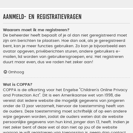
Aanmeld- en registratievragen
Waarom moet ik me registreren?
De beheerder heeft bepaalt of je al dan niet geregistreerd moet
zijn om berichten te plaatsen. Hoe dan ook, als je geregistreerd
bent, kan je meer functies gebruiken. Zo kan je bijvoorbeeld een
avatar opgeven, privéberichten sturen, andere gebruikers e-
mailen, lid worden van gebruikersgroepen, enz. Het registreren
duurt maar even, dus we raden het zeker aan!
Omhoog
Wat is COPPA?
COPPA is de afkorting voor het Engelse "Children’s Online Privacy
and Protection Act". Dit is een Amerikaanse wet van 1998, die
vereist dat iedere website die mogelijk gegevens van jongeren
onder de 13 jaar verzamelt, hiervoor de toestemming heeft van
de ouders. Deze toestemming moet schriftelijk of op een andere
wijze gegeven worden, zodat de ouders weten dat de website
persoonlijke gegevens van hun kind, jonger dan 13, heeft. Indien je
niet zeker bent of deze wet al dan niet op jou of de website
waarop je wilt registreren van toepassing is, neem dan contact