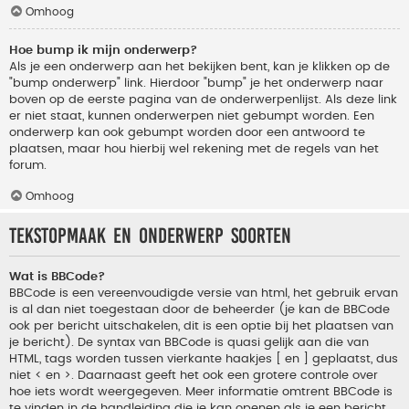
Omhoog
Hoe bump ik mijn onderwerp?
Als je een onderwerp aan het bekijken bent, kan je klikken op de
"bump onderwerp" link. Hierdoor "bump" je het onderwerp naar
boven op de eerste pagina van de onderwerpenlijst. Als deze link
er niet staat, kunnen onderwerpen niet gebumpt worden. Een
onderwerp kan ook gebumpt worden door een antwoord te
plaatsen, maar hou hierbij wel rekening met de regels van het
forum.
Omhoog
Tekstopmaak en onderwerp soorten
Wat is BBCode?
BBCode is een vereenvoudigde versie van html, het gebruik ervan
is al dan niet toegestaan door de beheerder (je kan de BBCode
ook per bericht uitschakelen, dit is een optie bij het plaatsen van
je bericht). De syntax van BBCode is quasi gelijk aan die van
HTML, tags worden tussen vierkante haakjes [ en ] geplaatst, dus
niet < en >. Daarnaast geeft het ook een grotere controle over
hoe iets wordt weergegeven. Meer informatie omtrent BBCode is
te vinden in de handleiding die je kan openen als je een bericht