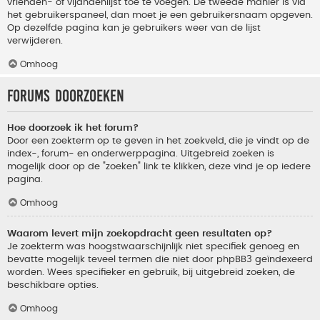
vrienden- of vijandenlijst toe te voegen. De tweede manier is via
het gebruikerspaneel, dan moet je een gebruikersnaam opgeven.
Op dezelfde pagina kan je gebruikers weer van de lijst
verwijderen.
Omhoog
Forums doorzoeken
Hoe doorzoek ik het forum?
Door een zoekterm op te geven in het zoekveld, die je vindt op de
index-, forum- en onderwerppagina. Uitgebreid zoeken is
mogelijk door op de "zoeken" link te klikken, deze vind je op iedere
pagina.
Omhoog
Waarom levert mijn zoekopdracht geen resultaten op?
Je zoekterm was hoogstwaarschijnlijk niet specifiek genoeg en
bevatte mogelijk teveel termen die niet door phpBB3 geïndexeerd
worden. Wees specifieker en gebruik, bij uitgebreid zoeken, de
beschikbare opties.
Omhoog