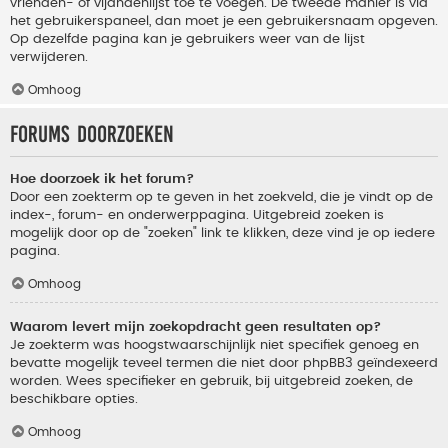
vrienden- of vijandenlijst toe te voegen. De tweede manier is via
het gebruikerspaneel, dan moet je een gebruikersnaam opgeven.
Op dezelfde pagina kan je gebruikers weer van de lijst
verwijderen.
Omhoog
Forums doorzoeken
Hoe doorzoek ik het forum?
Door een zoekterm op te geven in het zoekveld, die je vindt op de
index-, forum- en onderwerppagina. Uitgebreid zoeken is
mogelijk door op de "zoeken" link te klikken, deze vind je op iedere
pagina.
Omhoog
Waarom levert mijn zoekopdracht geen resultaten op?
Je zoekterm was hoogstwaarschijnlijk niet specifiek genoeg en
bevatte mogelijk teveel termen die niet door phpBB3 geïndexeerd
worden. Wees specifieker en gebruik, bij uitgebreid zoeken, de
beschikbare opties.
Omhoog