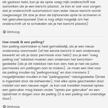
dit gedaan hebt, kan je de optie
voeg mijn onderschrift toe
aanvinken als je een bericht plaatst. Je kan er ook voor zorgen
dat je onderschrift automatisch aan ieder nieuw bericht wordt
toegevoegd. Dit doe je door de bijhorende optie te activeren in
het gebruikerspaneel (het is nog altijd mogelijk om het
onderschrift uit te schakelen als je het bericht plaatst).
Omhoog
Hoe maak ik een peiling?
Een peiling aanmaken is heel gemakkelijk, als je een nieuw
onderwerp aanmaakt (of het eerste bericht in een onderwerp
bewerkt en als je daar permissie voor hebt) zou je een "voeg
peiling toe" tabblad moeten zien onderaan het berichten-
gedeelte (als je dit tabblad niet kan zien, heb je niet de juiste
permissies om peilingen aan te maken). Je moet een titel voor
de peiling invullen bij "peilingsvraag" en dan minstens 2
mogelijkheden invullen in het "peilingopties"-tekstgedeelte (limiet
is ingesteld door de beheerder), met elke optie gescheiden door
middel van een nieuwe regel. Je kan ook instellen hoeveel opties
een gebruiker mag kiezen onder "opties per gebruiker" en een
tijdslimiet in dagen voor de peiling (0 is een peiling van oneindige
duur).
Omhoog