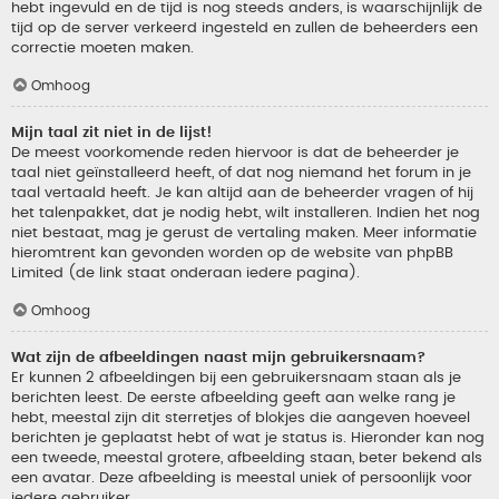
hebt ingevuld en de tijd is nog steeds anders, is waarschijnlijk de
tijd op de server verkeerd ingesteld en zullen de beheerders een
correctie moeten maken.
Omhoog
Mijn taal zit niet in de lijst!
De meest voorkomende reden hiervoor is dat de beheerder je
taal niet geïnstalleerd heeft, of dat nog niemand het forum in je
taal vertaald heeft. Je kan altijd aan de beheerder vragen of hij
het talenpakket, dat je nodig hebt, wilt installeren. Indien het nog
niet bestaat, mag je gerust de vertaling maken. Meer informatie
hieromtrent kan gevonden worden op de website van phpBB
Limited (de link staat onderaan iedere pagina).
Omhoog
Wat zijn de afbeeldingen naast mijn gebruikersnaam?
Er kunnen 2 afbeeldingen bij een gebruikersnaam staan als je
berichten leest. De eerste afbeelding geeft aan welke rang je
hebt, meestal zijn dit sterretjes of blokjes die aangeven hoeveel
berichten je geplaatst hebt of wat je status is. Hieronder kan nog
een tweede, meestal grotere, afbeelding staan, beter bekend als
een avatar. Deze afbeelding is meestal uniek of persoonlijk voor
iedere gebruiker.