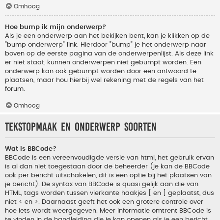
Omhoog
Hoe bump ik mijn onderwerp?
Als je een onderwerp aan het bekijken bent, kan je klikken op de
"bump onderwerp" link. Hierdoor "bump" je het onderwerp naar
boven op de eerste pagina van de onderwerpenlijst. Als deze link
er niet staat, kunnen onderwerpen niet gebumpt worden. Een
onderwerp kan ook gebumpt worden door een antwoord te
plaatsen, maar hou hierbij wel rekening met de regels van het
forum.
Omhoog
Tekstopmaak en onderwerp soorten
Wat is BBCode?
BBCode is een vereenvoudigde versie van html, het gebruik ervan
is al dan niet toegestaan door de beheerder (je kan de BBCode
ook per bericht uitschakelen, dit is een optie bij het plaatsen van
je bericht). De syntax van BBCode is quasi gelijk aan die van
HTML, tags worden tussen vierkante haakjes [ en ] geplaatst, dus
niet < en >. Daarnaast geeft het ook een grotere controle over
hoe iets wordt weergegeven. Meer informatie omtrent BBCode is
te vinden in de handleiding die je kan openen als je een bericht