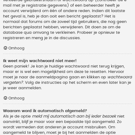
verkeerde gebruikersnaam of wachtwoord op (controleer de e-
mail met je registratie gegevens) of een beheerder heeft je
account verwijderd om één of andere reden. Indien dit laatste
het geval is, heb je dan ooit een bericht geplaatst? Het is
normaal dat forums om de zoveel tijd gebruikers, die nog geen
berichten geplaatst hebben, verwijderen. Dit doen ze om de
database qua omvang te verkleinen. Probeer je opnieuw te
registreren en meng je in de discussies.
Omhoog
Ik weet mijn wachtwoord niet meer!
Geen paniek! Je kan je huidige wachtwoord niet terug krijgen,
maar er is wel een mogelijkheid om deze te resetten. Hiervoor
moet je naar de aanmeldpagina gaan en klikken op
wachtwoord
vergeten?
. Volg de instructies op het scherm en even later kan je
je weer aanmelden.
Omhoog
Waarom word ik automatisch afgemeld?
Als je de optie
meld mij automatisch aan bij ieder bezoek
niet
aanvinkt, blijf je maar voor een bepaalde tijd aangemeld. Zo
wordt vermeden dat anderen je account misbruiken. Om
aangemeld te blijven, moet je bij het aanmelden de optie