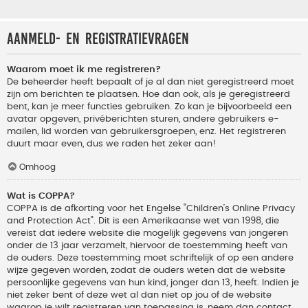
Aanmeld- en registratievragen
Waarom moet ik me registreren?
De beheerder heeft bepaalt of je al dan niet geregistreerd moet
zijn om berichten te plaatsen. Hoe dan ook, als je geregistreerd
bent, kan je meer functies gebruiken. Zo kan je bijvoorbeeld een
avatar opgeven, privéberichten sturen, andere gebruikers e-
mailen, lid worden van gebruikersgroepen, enz. Het registreren
duurt maar even, dus we raden het zeker aan!
Omhoog
Wat is COPPA?
COPPA is de afkorting voor het Engelse "Children’s Online Privacy
and Protection Act". Dit is een Amerikaanse wet van 1998, die
vereist dat iedere website die mogelijk gegevens van jongeren
onder de 13 jaar verzamelt, hiervoor de toestemming heeft van
de ouders. Deze toestemming moet schriftelijk of op een andere
wijze gegeven worden, zodat de ouders weten dat de website
persoonlijke gegevens van hun kind, jonger dan 13, heeft. Indien je
niet zeker bent of deze wet al dan niet op jou of de website
waarop je wilt registreren van toepassing is, neem dan contact