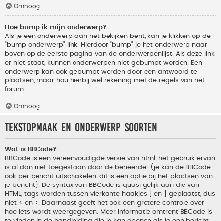
Omhoog
Hoe bump ik mijn onderwerp?
Als je een onderwerp aan het bekijken bent, kan je klikken op de
"bump onderwerp" link. Hierdoor "bump" je het onderwerp naar
boven op de eerste pagina van de onderwerpenlijst. Als deze link
er niet staat, kunnen onderwerpen niet gebumpt worden. Een
onderwerp kan ook gebumpt worden door een antwoord te
plaatsen, maar hou hierbij wel rekening met de regels van het
forum.
Omhoog
Tekstopmaak en onderwerp soorten
Wat is BBCode?
BBCode is een vereenvoudigde versie van html, het gebruik ervan
is al dan niet toegestaan door de beheerder (je kan de BBCode
ook per bericht uitschakelen, dit is een optie bij het plaatsen van
je bericht). De syntax van BBCode is quasi gelijk aan die van
HTML, tags worden tussen vierkante haakjes [ en ] geplaatst, dus
niet < en >. Daarnaast geeft het ook een grotere controle over
hoe iets wordt weergegeven. Meer informatie omtrent BBCode is
te vinden in de handleiding die je kan openen als je een bericht