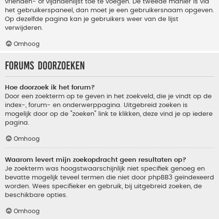
vrienden- of vijandenlijst toe te voegen. De tweede manier is via
het gebruikerspaneel, dan moet je een gebruikersnaam opgeven.
Op dezelfde pagina kan je gebruikers weer van de lijst
verwijderen.
Omhoog
Forums doorzoeken
Hoe doorzoek ik het forum?
Door een zoekterm op te geven in het zoekveld, die je vindt op de
index-, forum- en onderwerppagina. Uitgebreid zoeken is
mogelijk door op de "zoeken" link te klikken, deze vind je op iedere
pagina.
Omhoog
Waarom levert mijn zoekopdracht geen resultaten op?
Je zoekterm was hoogstwaarschijnlijk niet specifiek genoeg en
bevatte mogelijk teveel termen die niet door phpBB3 geïndexeerd
worden. Wees specifieker en gebruik, bij uitgebreid zoeken, de
beschikbare opties.
Omhoog