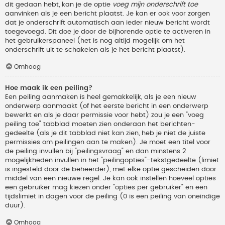
dit gedaan hebt, kan je de optie
voeg mijn onderschrift toe
aanvinken als je een bericht plaatst. Je kan er ook voor zorgen
dat je onderschrift automatisch aan ieder nieuw bericht wordt
toegevoegd. Dit doe je door de bijhorende optie te activeren in
het gebruikerspaneel (het is nog altijd mogelijk om het
onderschrift uit te schakelen als je het bericht plaatst).
Omhoog
Hoe maak ik een peiling?
Een peiling aanmaken is heel gemakkelijk, als je een nieuw
onderwerp aanmaakt (of het eerste bericht in een onderwerp
bewerkt en als je daar permissie voor hebt) zou je een "voeg
peiling toe" tabblad moeten zien onderaan het berichten-
gedeelte (als je dit tabblad niet kan zien, heb je niet de juiste
permissies om peilingen aan te maken). Je moet een titel voor
de peiling invullen bij "peilingsvraag" en dan minstens 2
mogelijkheden invullen in het "peilingopties"-tekstgedeelte (limiet
is ingesteld door de beheerder), met elke optie gescheiden door
middel van een nieuwe regel. Je kan ook instellen hoeveel opties
een gebruiker mag kiezen onder "opties per gebruiker" en een
tijdslimiet in dagen voor de peiling (0 is een peiling van oneindige
duur).
Omhoog