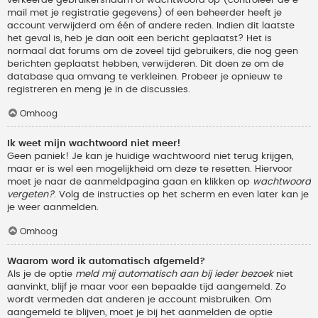
verkeerde gebruikersnaam of wachtwoord op (controleer de e-
mail met je registratie gegevens) of een beheerder heeft je
account verwijderd om één of andere reden. Indien dit laatste
het geval is, heb je dan ooit een bericht geplaatst? Het is
normaal dat forums om de zoveel tijd gebruikers, die nog geen
berichten geplaatst hebben, verwijderen. Dit doen ze om de
database qua omvang te verkleinen. Probeer je opnieuw te
registreren en meng je in de discussies.
Omhoog
Ik weet mijn wachtwoord niet meer!
Geen paniek! Je kan je huidige wachtwoord niet terug krijgen,
maar er is wel een mogelijkheid om deze te resetten. Hiervoor
moet je naar de aanmeldpagina gaan en klikken op
wachtwoord
vergeten?
. Volg de instructies op het scherm en even later kan je
je weer aanmelden.
Omhoog
Waarom word ik automatisch afgemeld?
Als je de optie
meld mij automatisch aan bij ieder bezoek
niet
aanvinkt, blijf je maar voor een bepaalde tijd aangemeld. Zo
wordt vermeden dat anderen je account misbruiken. Om
aangemeld te blijven, moet je bij het aanmelden de optie