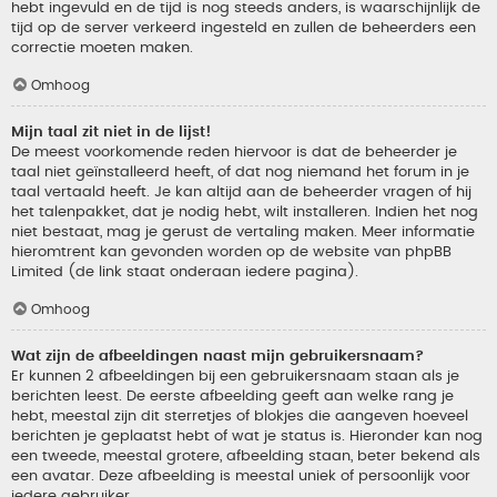
hebt ingevuld en de tijd is nog steeds anders, is waarschijnlijk de
tijd op de server verkeerd ingesteld en zullen de beheerders een
correctie moeten maken.
Omhoog
Mijn taal zit niet in de lijst!
De meest voorkomende reden hiervoor is dat de beheerder je
taal niet geïnstalleerd heeft, of dat nog niemand het forum in je
taal vertaald heeft. Je kan altijd aan de beheerder vragen of hij
het talenpakket, dat je nodig hebt, wilt installeren. Indien het nog
niet bestaat, mag je gerust de vertaling maken. Meer informatie
hieromtrent kan gevonden worden op de website van phpBB
Limited (de link staat onderaan iedere pagina).
Omhoog
Wat zijn de afbeeldingen naast mijn gebruikersnaam?
Er kunnen 2 afbeeldingen bij een gebruikersnaam staan als je
berichten leest. De eerste afbeelding geeft aan welke rang je
hebt, meestal zijn dit sterretjes of blokjes die aangeven hoeveel
berichten je geplaatst hebt of wat je status is. Hieronder kan nog
een tweede, meestal grotere, afbeelding staan, beter bekend als
een avatar. Deze afbeelding is meestal uniek of persoonlijk voor
iedere gebruiker.