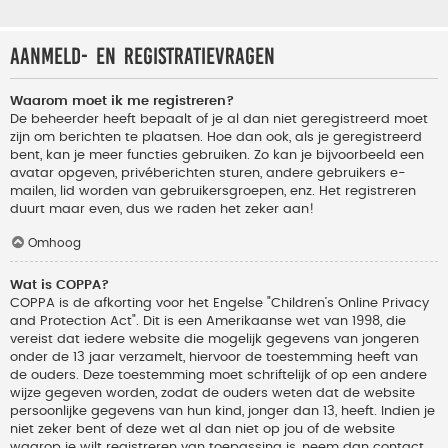
Aanmeld- en registratievragen
Waarom moet ik me registreren?
De beheerder heeft bepaalt of je al dan niet geregistreerd moet
zijn om berichten te plaatsen. Hoe dan ook, als je geregistreerd
bent, kan je meer functies gebruiken. Zo kan je bijvoorbeeld een
avatar opgeven, privéberichten sturen, andere gebruikers e-
mailen, lid worden van gebruikersgroepen, enz. Het registreren
duurt maar even, dus we raden het zeker aan!
Omhoog
Wat is COPPA?
COPPA is de afkorting voor het Engelse "Children’s Online Privacy
and Protection Act". Dit is een Amerikaanse wet van 1998, die
vereist dat iedere website die mogelijk gegevens van jongeren
onder de 13 jaar verzamelt, hiervoor de toestemming heeft van
de ouders. Deze toestemming moet schriftelijk of op een andere
wijze gegeven worden, zodat de ouders weten dat de website
persoonlijke gegevens van hun kind, jonger dan 13, heeft. Indien je
niet zeker bent of deze wet al dan niet op jou of de website
waarop je wilt registreren van toepassing is, neem dan contact