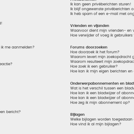
Ik kan geen privéberichten sturen!
Ik blijf ongewenste privéberichten
Ik heb spam of een e-mail met on
d!
Vrienden en vijanden
Waarvoor dient mijn vrienden- en v
Hoe verwijder of voeg ik gebruikers
et ik me aanmelden?
Forums doorzoeken
Hoe doorzoek ik het forum?
Waarom levert mijn zoekopdracht g
Waarom resulteert mijn zoekopdrac
eactie?
Hoe zoek ik een gebruiker?
Hoe kan ik mijn eigen berichten e
Onderwerpabonnementen en bladw
Wat is het verschil tussen een bla
Hoe kan ik een bladwijzer of abonn
Hoe kan ik een bladwijzer of abonn
Hoe zeg ik mijn abonnement op?
een bericht?
Bijlagen
Welke bijlagen worden toegestaan 
Hoe vind ik al mijn bijlagen?