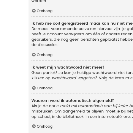
worden.
Omhoog
Ik heb me ooit geregistreerd maar kan nu niet m
De meest voorkomende oorzaken hiervoor zijn: je ga
heeft je account verwijderd om één of andere reden. 
gebruikers, die nog geen berichten geplaatst hebbe
de discussies.
Omhoog
Ik weet mijn wachtwoord niet meer!
Geen paniek! Je kan je huidige wachtwoord niet ter
klikken op
wachtwoord vergeten?
. Volg de instruct
Omhoog
Waarom word ik automatisch afgemeld?
Als je de optie
meld mij automatisch aan bij ieder b
misbruiken. Om aangemeld te blijven, moet je bij h
op school, in de bibliotheek, in een internetcafé, en
Omhoog