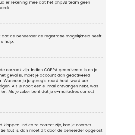
Houd er rekening mee dat het phpBB team geen
wordt.
 dat de beheerder de registratie mogelijkheid heeft
e hulp.
de oorzaak zijn. Indien COPPA geactiveerd is en je
t het geval is, moet je account dan geactiveerd
. Wanneer je je geregistreerd hebt, werd ook
olgen. Als je nooit een e-mail ontvangen hebt, was
n. Als je zeker bent dat je e-mailadres correct
kloppen. Indien ze correct zijn, kan je contact
tie fout is, dan moet dit door de beheerder opgelost