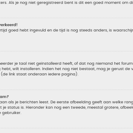
s. Als je nog niet geregistreerd bent is dit een goed moment om di
verkeerd!
tijd goed hebt ingevuld en de tijd is nog steeds anders, is waarschijn
der je taal niet geïnstalleerd heeft, of dat nog niemand het forum in
 hebt, wilt installeren. Indien het nog niet bestaat, mag je gerust d
de link staat onderaan iedere pagina).
naam?
 als je berichten leest. De eerste afbeelding geeft aan welke rang je
 je status is. Hieronder kan nog een tweede, meestal grotere, afbee
e gebruiker.