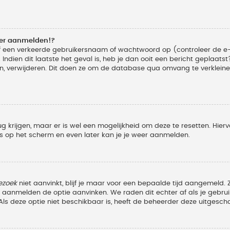
eer aanmelden!?
f een verkeerde gebruikersnaam of wachtwoord op (controleer de e-
Indien dit laatste het geval is, heb je dan ooit een bericht geplaats
n, verwijderen. Dit doen ze om de database qua omvang te verkleinen
ug krijgen, maar er is wel een mogelijkheid om deze te resetten. Hi
ies op het scherm en even later kan je je weer aanmelden.
ezoek
niet aanvinkt, blijf je maar voor een bepaalde tijd aangemeld
et aanmelden de optie aanvinken. We raden dit echter af als je geb
z. Als deze optie niet beschikbaar is, heeft de beheerder deze uitgesch