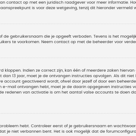
 dan contact op met een juridisch raadgever voor meer informatie. 
t aanspreekpunt is voor deze wetgeving, tenzij dit hieronder vermeld 
of de gebruikersnaam die je opgeeft verboden. Tevens is het mogelijk
ruikers te voorkomen. Neem contact op met de beheerder voor verder
 kloppen. Indien ze correct zijn, kan één of meerdere zaken hiervan 
t dan 13 jaar, moet je de ontvangen instructies opvolgen. Als dit nie
account geactiveerd wordt, ofwel door jezelf of door een beheerder
een e-mail ontvangen hebt, moet je de daarin opgegeven instructies v
 redenen van activatie is om het aantal valse accounts te doen dale
 probleem hebt. Controleer eerst of je gebruikersnaam en wachtwoord 
t je niet verbannen bent. Het is ook mogelijk dat de forumconfigura