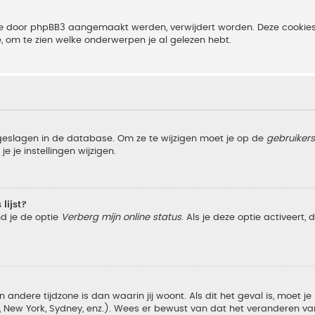
 die door phpBB3 aangemaakt werden, verwijdert worden. Deze cooki
e, om te zien welke onderwerpen je al gelezen hebt.
pgeslagen in de database. Om ze te wijzigen moet je op de
gebruiker
e je instellingen wijzigen.
lijst?
nd je de optie
Verberg mijn online status
. Als je deze optie activeert,
 andere tijdzone is dan waarin jij woont. Als dit het geval is, moet j
w York, Sydney, enz.). Wees er bewust van dat het veranderen van d