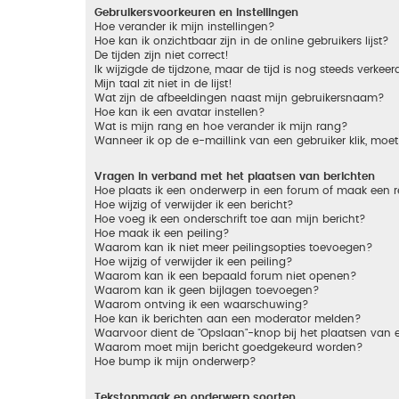
Gebruikersvoorkeuren en instellingen
Hoe verander ik mijn instellingen?
Hoe kan ik onzichtbaar zijn in de online gebruikers lijst?
De tijden zijn niet correct!
Ik wijzigde de tijdzone, maar de tijd is nog steeds verkeer
Mijn taal zit niet in de lijst!
Wat zijn de afbeeldingen naast mijn gebruikersnaam?
Hoe kan ik een avatar instellen?
Wat is mijn rang en hoe verander ik mijn rang?
Wanneer ik op de e-maillink van een gebruiker klik, mo
Vragen in verband met het plaatsen van berichten
Hoe plaats ik een onderwerp in een forum of maak een r
Hoe wijzig of verwijder ik een bericht?
Hoe voeg ik een onderschrift toe aan mijn bericht?
Hoe maak ik een peiling?
Waarom kan ik niet meer peilingsopties toevoegen?
Hoe wijzig of verwijder ik een peiling?
Waarom kan ik een bepaald forum niet openen?
Waarom kan ik geen bijlagen toevoegen?
Waarom ontving ik een waarschuwing?
Hoe kan ik berichten aan een moderator melden?
Waarvoor dient de "Opslaan"-knop bij het plaatsen van 
Waarom moet mijn bericht goedgekeurd worden?
Hoe bump ik mijn onderwerp?
Tekstopmaak en onderwerp soorten