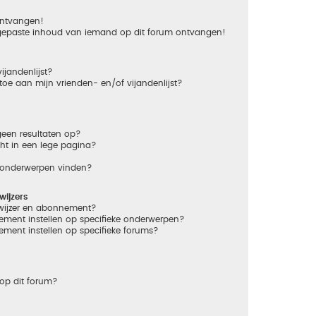
 ontvangen!
gepaste inhoud van iemand op dit forum ontvangen!
ijandenlijst?
 toe aan mijn vrienden- en/of vijandenlijst?
een resultaten op?
ht in een lege pagina?
n onderwerpen vinden?
ijzers
dwijzer en abonnement?
ement instellen op specifieke onderwerpen?
ement instellen op specifieke forums?
op dit forum?