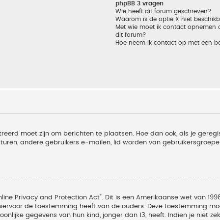
phpBB 3 vragen
Wie heeft dit forum geschreven?
Waarom is de optie X niet beschik
Met wie moet ik contact opnemen om
dit forum?
Hoe neem ik contact op met een b
treerd moet zijn om berichten te plaatsen. Hoe dan ook, als je geregi
sturen, andere gebruikers e-mailen, lid worden van gebruikersgroepe
line Privacy and Protection Act". Dit is een Amerikaanse wet van 1998
hiervoor de toestemming heeft van de ouders. Deze toestemming moet
lijke gegevens van hun kind, jonger dan 13, heeft. Indien je niet zek