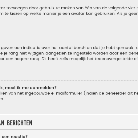
vatar toevoegen door gebruik te maken van één van de volgende vier m
m te kiezen op welke manier je een avatar kan gebruiken. Als je ge
geven een indicatie over het aantal berchten dat je hebt gemaakt of 
je rang niet wijzigen, aangezien ze ingesteld worden door een behee
 een hogere rang. Dit heeft zelfs mogelijk het tegenovergestelde e
lik, moet ik me aanmelden?
ken van het ingebouwde e-mailformulier (indien de beheerder dit he
n.
an berichten
 een reactie?