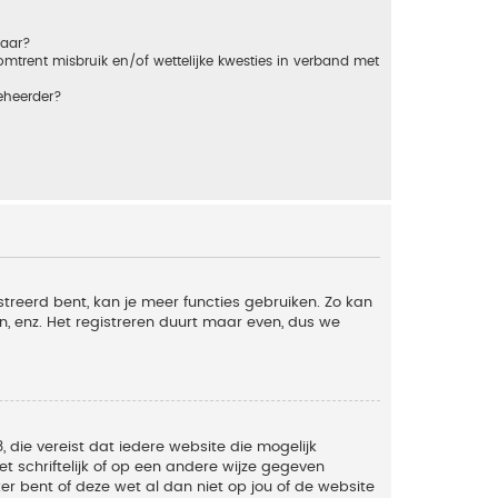
baar?
trent misbruik en/of wettelijke kwesties in verband met
eheerder?
streerd bent, kan je meer functies gebruiken. Zo kan
n, enz. Het registreren duurt maar even, dus we
, die vereist dat iedere website die mogelijk
 schriftelijk of op een andere wijze gegeven
er bent of deze wet al dan niet op jou of de website