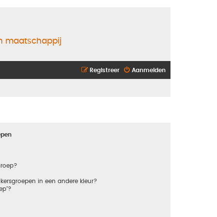
en maatschappij
Registreer
Aanmelden
epen
groep?
kersgroepen in een andere kleur?
ep"?
?