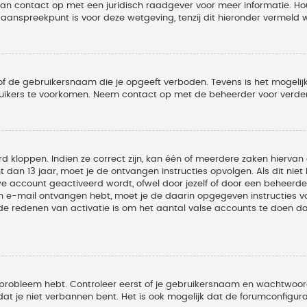
 dan contact op met een juridisch raadgever voor meer informatie. 
t aanspreekpunt is voor deze wetgeving, tenzij dit hieronder vermeld 
of de gebruikersnaam die je opgeeft verboden. Tevens is het mogelijk
ruikers te voorkomen. Neem contact op met de beheerder voor verder
 kloppen. Indien ze correct zijn, kan één of meerdere zaken hiervan 
t dan 13 jaar, moet je de ontvangen instructies opvolgen. Als dit nie
account geactiveerd wordt, ofwel door jezelf of door een beheerder
een e-mail ontvangen hebt, moet je de daarin opgegeven instructies v
 redenen van activatie is om het aantal valse accounts te doen dale
 probleem hebt. Controleer eerst of je gebruikersnaam en wachtwoord 
t je niet verbannen bent. Het is ook mogelijk dat de forumconfigura