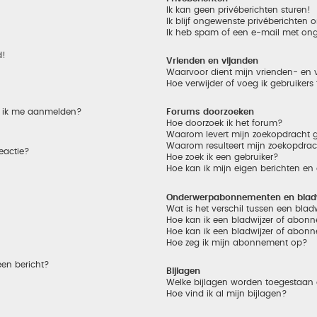
Ik kan geen privéberichten sturen!
Ik blijf ongewenste privéberichten
Ik heb spam of een e-mail met on
d!
Vrienden en vijanden
Waarvoor dient mijn vrienden- en v
Hoe verwijder of voeg ik gebruikers
et ik me aanmelden?
Forums doorzoeken
Hoe doorzoek ik het forum?
Waarom levert mijn zoekopdracht g
Waarom resulteert mijn zoekopdrac
eactie?
Hoe zoek ik een gebruiker?
Hoe kan ik mijn eigen berichten e
Onderwerpabonnementen en bladw
Wat is het verschil tussen een bla
Hoe kan ik een bladwijzer of abonn
Hoe kan ik een bladwijzer of abonn
Hoe zeg ik mijn abonnement op?
een bericht?
Bijlagen
Welke bijlagen worden toegestaan 
Hoe vind ik al mijn bijlagen?