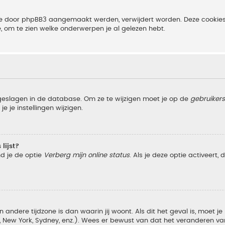
 die door phpBB3 aangemaakt werden, verwijdert worden. Deze cooki
e, om te zien welke onderwerpen je al gelezen hebt.
pgeslagen in de database. Om ze te wijzigen moet je op de
gebruiker
e je instellingen wijzigen.
lijst?
nd je de optie
Verberg mijn online status
. Als je deze optie activeert,
 andere tijdzone is dan waarin jij woont. Als dit het geval is, moet j
w York, Sydney, enz.). Wees er bewust van dat het veranderen van d