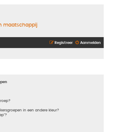
en maatschappij
Registreer
Aanmelden
epen
groep?
kersgroepen in een andere kleur?
ep"?
?