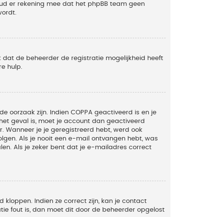
Houd er rekening mee dat het phpBB team geen
wordt.
 dat de beheerder de registratie mogelijkheid heeft
e hulp.
de oorzaak zijn. Indien COPPA geactiveerd is en je
t het geval is, moet je account dan geactiveerd
. Wanneer je je geregistreerd hebt, werd ook
olgen. Als je nooit een e-mail ontvangen hebt, was
n. Als je zeker bent dat je e-mailadres correct
kloppen. Indien ze correct zijn, kan je contact
tie fout is, dan moet dit door de beheerder opgelost