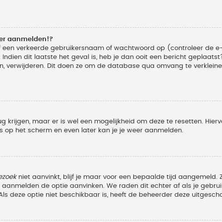
eer aanmelden!?
f een verkeerde gebruikersnaam of wachtwoord op (controleer de e-
Indien dit laatste het geval is, heb je dan ooit een bericht geplaats
n, verwijderen. Dit doen ze om de database qua omvang te verkleinen
ug krijgen, maar er is wel een mogelijkheid om deze te resetten. Hi
ies op het scherm en even later kan je je weer aanmelden.
ezoek
niet aanvinkt, blijf je maar voor een bepaalde tijd aangemeld
et aanmelden de optie aanvinken. We raden dit echter af als je geb
z. Als deze optie niet beschikbaar is, heeft de beheerder deze uitgesch