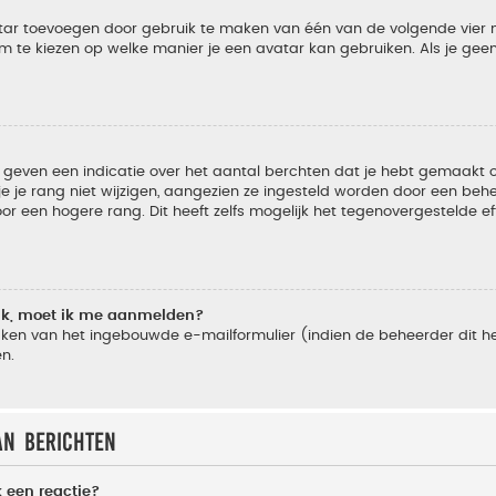
vatar toevoegen door gebruik te maken van één van de volgende vier m
m te kiezen op welke manier je een avatar kan gebruiken. Als je ge
geven een indicatie over het aantal berchten dat je hebt gemaakt of 
je rang niet wijzigen, aangezien ze ingesteld worden door een behee
 een hogere rang. Dit heeft zelfs mogelijk het tegenovergestelde e
lik, moet ik me aanmelden?
ken van het ingebouwde e-mailformulier (indien de beheerder dit he
n.
an berichten
 een reactie?