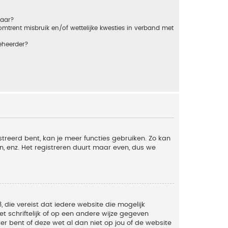
baar?
trent misbruik en/of wettelijke kwesties in verband met
eheerder?
streerd bent, kan je meer functies gebruiken. Zo kan
n, enz. Het registreren duurt maar even, dus we
, die vereist dat iedere website die mogelijk
 schriftelijk of op een andere wijze gegeven
er bent of deze wet al dan niet op jou of de website