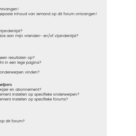
 ontvangen!
gepaste inhoud van iemand op dit forum ontvangen!
ijandenlijst?
 toe aan mijn vrienden- en/of vijandenlijst?
een resultaten op?
ht in een lege pagina?
n onderwerpen vinden?
ijzers
dwijzer en abonnement?
ement instellen op specifieke onderwerpen?
ement instellen op specifieke forums?
op dit forum?