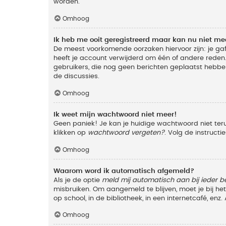
worden.
Omhoog
Ik heb me ooit geregistreerd maar kan nu niet m
De meest voorkomende oorzaken hiervoor zijn: je ga
heeft je account verwijderd om één of andere reden. 
gebruikers, die nog geen berichten geplaatst hebbe
de discussies.
Omhoog
Ik weet mijn wachtwoord niet meer!
Geen paniek! Je kan je huidige wachtwoord niet ter
klikken op
wachtwoord vergeten?
. Volg de instruct
Omhoog
Waarom word ik automatisch afgemeld?
Als je de optie
meld mij automatisch aan bij ieder b
misbruiken. Om aangemeld te blijven, moet je bij h
op school, in de bibliotheek, in een internetcafé, en
Omhoog