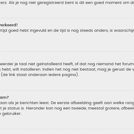
s. Als je nog niet geregistreerd bent is dit een goed moment om di
verkeerd!
tijd goed hebt ingevuld en de tijd is nog steeds anders, is waarschijn
der je taal niet geïnstalleerd heeft, of dat nog niemand het forum in
 hebt, wilt installeren. Indien het nog niet bestaat, mag je gerust d
de link staat onderaan iedere pagina).
naam?
 als je berichten leest. De eerste afbeelding geeft aan welke rang je
 je status is. Hieronder kan nog een tweede, meestal grotere, afbee
e gebruiker.