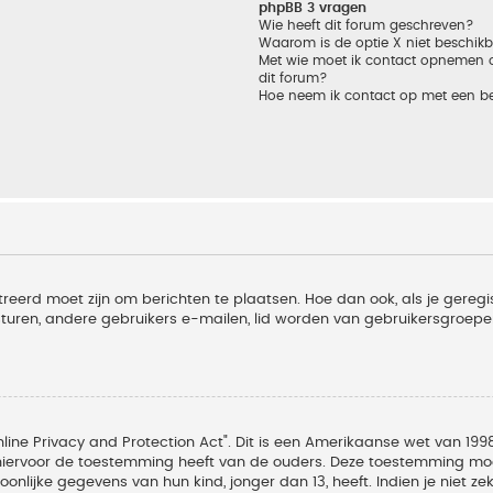
phpBB 3 vragen
Wie heeft dit forum geschreven?
Waarom is de optie X niet beschik
Met wie moet ik contact opnemen om
dit forum?
Hoe neem ik contact op met een b
treerd moet zijn om berichten te plaatsen. Hoe dan ook, als je geregi
sturen, andere gebruikers e-mailen, lid worden van gebruikersgroepe
line Privacy and Protection Act". Dit is een Amerikaanse wet van 1998
hiervoor de toestemming heeft van de ouders. Deze toestemming moet
lijke gegevens van hun kind, jonger dan 13, heeft. Indien je niet zek