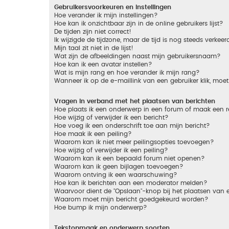
Gebruikersvoorkeuren en instellingen
Hoe verander ik mijn instellingen?
Hoe kan ik onzichtbaar zijn in de online gebruikers lijst?
De tijden zijn niet correct!
Ik wijzigde de tijdzone, maar de tijd is nog steeds verkeer
Mijn taal zit niet in de lijst!
Wat zijn de afbeeldingen naast mijn gebruikersnaam?
Hoe kan ik een avatar instellen?
Wat is mijn rang en hoe verander ik mijn rang?
Wanneer ik op de e-maillink van een gebruiker klik, mo
Vragen in verband met het plaatsen van berichten
Hoe plaats ik een onderwerp in een forum of maak een r
Hoe wijzig of verwijder ik een bericht?
Hoe voeg ik een onderschrift toe aan mijn bericht?
Hoe maak ik een peiling?
Waarom kan ik niet meer peilingsopties toevoegen?
Hoe wijzig of verwijder ik een peiling?
Waarom kan ik een bepaald forum niet openen?
Waarom kan ik geen bijlagen toevoegen?
Waarom ontving ik een waarschuwing?
Hoe kan ik berichten aan een moderator melden?
Waarvoor dient de "Opslaan"-knop bij het plaatsen van 
Waarom moet mijn bericht goedgekeurd worden?
Hoe bump ik mijn onderwerp?
Tekstopmaak en onderwerp soorten