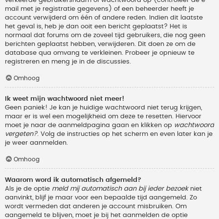
verkeerde gebruikersnaam of wachtwoord op (controleer de e-
mail met je registratie gegevens) of een beheerder heeft je
account verwijderd om één of andere reden. Indien dit laatste
het geval is, heb je dan ooit een bericht geplaatst? Het is
normaal dat forums om de zoveel tijd gebruikers, die nog geen
berichten geplaatst hebben, verwijderen. Dit doen ze om de
database qua omvang te verkleinen. Probeer je opnieuw te
registreren en meng je in de discussies.
Omhoog
Ik weet mijn wachtwoord niet meer!
Geen paniek! Je kan je huidige wachtwoord niet terug krijgen,
maar er is wel een mogelijkheid om deze te resetten. Hiervoor
moet je naar de aanmeldpagina gaan en klikken op
wachtwoord
vergeten?
. Volg de instructies op het scherm en even later kan je
je weer aanmelden.
Omhoog
Waarom word ik automatisch afgemeld?
Als je de optie
meld mij automatisch aan bij ieder bezoek
niet
aanvinkt, blijf je maar voor een bepaalde tijd aangemeld. Zo
wordt vermeden dat anderen je account misbruiken. Om
aangemeld te blijven, moet je bij het aanmelden de optie