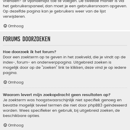
vrienden- of vijandenlijst toe te voegen. De tweede manier is via
het gebruikerspaneel, dan moet je een gebruikersnaam opgeven.
Op dezelfde pagina kan je gebruikers weer van de lijst
verwijderen.
Omhoog
Forums doorzoeken
Hoe doorzoek ik het forum?
Door een zoekterm op te geven in het zoekveld, die je vindt op de
index-, forum- en onderwerppagina. Uitgebreid zoeken is
mogelijk door op de "zoeken" link te klikken, deze vind je op iedere
pagina.
Omhoog
Waarom levert mijn zoekopdracht geen resultaten op?
Je zoekterm was hoogstwaarschijnlijk niet specifiek genoeg en
bevatte mogelijk teveel termen die niet door phpBB3 geïndexeerd
worden. Wees specifieker en gebruik, bij uitgebreid zoeken, de
beschikbare opties.
Omhoog