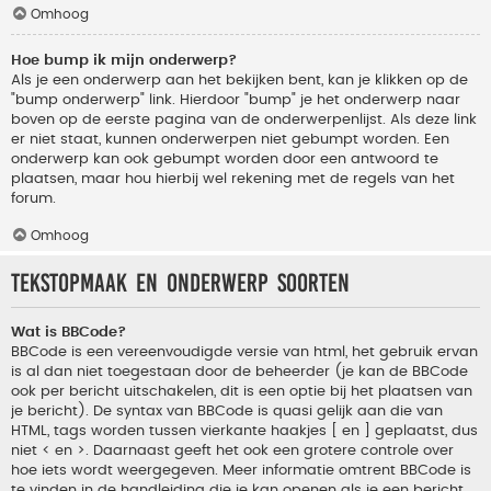
Omhoog
Hoe bump ik mijn onderwerp?
Als je een onderwerp aan het bekijken bent, kan je klikken op de
"bump onderwerp" link. Hierdoor "bump" je het onderwerp naar
boven op de eerste pagina van de onderwerpenlijst. Als deze link
er niet staat, kunnen onderwerpen niet gebumpt worden. Een
onderwerp kan ook gebumpt worden door een antwoord te
plaatsen, maar hou hierbij wel rekening met de regels van het
forum.
Omhoog
Tekstopmaak en onderwerp soorten
Wat is BBCode?
BBCode is een vereenvoudigde versie van html, het gebruik ervan
is al dan niet toegestaan door de beheerder (je kan de BBCode
ook per bericht uitschakelen, dit is een optie bij het plaatsen van
je bericht). De syntax van BBCode is quasi gelijk aan die van
HTML, tags worden tussen vierkante haakjes [ en ] geplaatst, dus
niet < en >. Daarnaast geeft het ook een grotere controle over
hoe iets wordt weergegeven. Meer informatie omtrent BBCode is
te vinden in de handleiding die je kan openen als je een bericht