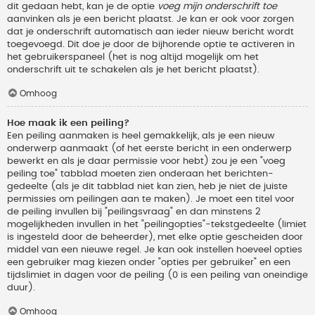
dit gedaan hebt, kan je de optie
voeg mijn onderschrift toe
aanvinken als je een bericht plaatst. Je kan er ook voor zorgen
dat je onderschrift automatisch aan ieder nieuw bericht wordt
toegevoegd. Dit doe je door de bijhorende optie te activeren in
het gebruikerspaneel (het is nog altijd mogelijk om het
onderschrift uit te schakelen als je het bericht plaatst).
Omhoog
Hoe maak ik een peiling?
Een peiling aanmaken is heel gemakkelijk, als je een nieuw
onderwerp aanmaakt (of het eerste bericht in een onderwerp
bewerkt en als je daar permissie voor hebt) zou je een "voeg
peiling toe" tabblad moeten zien onderaan het berichten-
gedeelte (als je dit tabblad niet kan zien, heb je niet de juiste
permissies om peilingen aan te maken). Je moet een titel voor
de peiling invullen bij "peilingsvraag" en dan minstens 2
mogelijkheden invullen in het "peilingopties"-tekstgedeelte (limiet
is ingesteld door de beheerder), met elke optie gescheiden door
middel van een nieuwe regel. Je kan ook instellen hoeveel opties
een gebruiker mag kiezen onder "opties per gebruiker" en een
tijdslimiet in dagen voor de peiling (0 is een peiling van oneindige
duur).
Omhoog