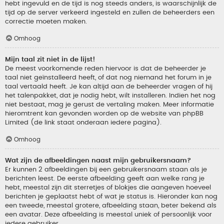
hebt ingevuld en de tijd is nog steeds anders, is waarschijnlijk de
tijd op de server verkeerd ingesteld en zullen de beheerders een
correctie moeten maken.
Omhoog
Mijn taal zit niet in de lijst!
De meest voorkomende reden hiervoor is dat de beheerder je
taal niet geïnstalleerd heeft, of dat nog niemand het forum in je
taal vertaald heeft. Je kan altijd aan de beheerder vragen of hij
het talenpakket, dat je nodig hebt, wilt installeren. Indien het nog
niet bestaat, mag je gerust de vertaling maken. Meer informatie
hieromtrent kan gevonden worden op de website van phpBB
Limited (de link staat onderaan iedere pagina).
Omhoog
Wat zijn de afbeeldingen naast mijn gebruikersnaam?
Er kunnen 2 afbeeldingen bij een gebruikersnaam staan als je
berichten leest. De eerste afbeelding geeft aan welke rang je
hebt, meestal zijn dit sterretjes of blokjes die aangeven hoeveel
berichten je geplaatst hebt of wat je status is. Hieronder kan nog
een tweede, meestal grotere, afbeelding staan, beter bekend als
een avatar. Deze afbeelding is meestal uniek of persoonlijk voor
iedere gebruiker.