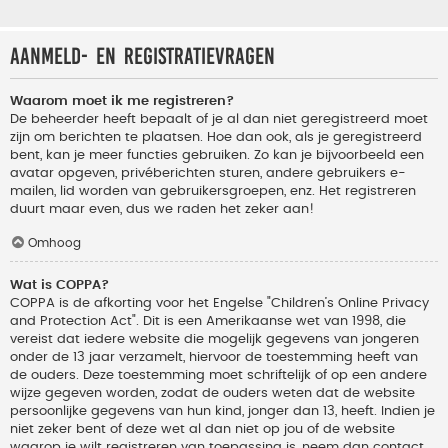
Aanmeld- en registratievragen
Waarom moet ik me registreren?
De beheerder heeft bepaalt of je al dan niet geregistreerd moet
zijn om berichten te plaatsen. Hoe dan ook, als je geregistreerd
bent, kan je meer functies gebruiken. Zo kan je bijvoorbeeld een
avatar opgeven, privéberichten sturen, andere gebruikers e-
mailen, lid worden van gebruikersgroepen, enz. Het registreren
duurt maar even, dus we raden het zeker aan!
Omhoog
Wat is COPPA?
COPPA is de afkorting voor het Engelse "Children’s Online Privacy
and Protection Act". Dit is een Amerikaanse wet van 1998, die
vereist dat iedere website die mogelijk gegevens van jongeren
onder de 13 jaar verzamelt, hiervoor de toestemming heeft van
de ouders. Deze toestemming moet schriftelijk of op een andere
wijze gegeven worden, zodat de ouders weten dat de website
persoonlijke gegevens van hun kind, jonger dan 13, heeft. Indien je
niet zeker bent of deze wet al dan niet op jou of de website
waarop je wilt registreren van toepassing is, neem dan contact