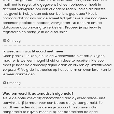
verkeerde gebruikersnaam of wachtwoord op (controleer de e-
mail met je registratie gegevens) of een beheerder heeft je
account verwijderd om één of andere reden. Indien dit laatste
het geval is, heb je dan ooit een bericht geplaatst? Het is
normaal dat forums om de zoveel tijd gebruikers, die nog geen
berichten geplaatst hebben, verwijderen. Dit doen ze om de
database qua omvang te verkleinen. Probeer je opnieuw te
registreren en meng je in de discussies.
Omhoog
Ik weet mijn wachtwoord niet meer!
Geen paniek! Je kan je huidige wachtwoord niet terug krijgen,
maar er is wel een mogelijkheid om deze te resetten. Hiervoor
moet je naar de aanmeldpagina gaan en klikken op
wachtwoord
vergeten?
. Volg de instructies op het scherm en even later kan je
je weer aanmelden.
Omhoog
Waarom word ik automatisch afgemeld?
Als je de optie
meld mij automatisch aan bij ieder bezoek
niet
aanvinkt, blijf je maar voor een bepaalde tijd aangemeld. Zo
wordt vermeden dat anderen je account misbruiken. Om
aangemeld te blijven, moet je bij het aanmelden de optie