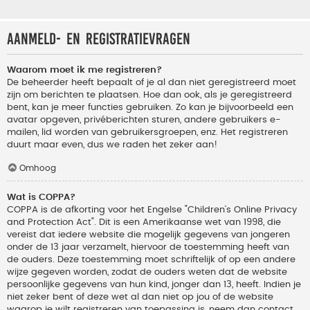
Aanmeld- en registratievragen
Waarom moet ik me registreren?
De beheerder heeft bepaalt of je al dan niet geregistreerd moet
zijn om berichten te plaatsen. Hoe dan ook, als je geregistreerd
bent, kan je meer functies gebruiken. Zo kan je bijvoorbeeld een
avatar opgeven, privéberichten sturen, andere gebruikers e-
mailen, lid worden van gebruikersgroepen, enz. Het registreren
duurt maar even, dus we raden het zeker aan!
Omhoog
Wat is COPPA?
COPPA is de afkorting voor het Engelse "Children’s Online Privacy
and Protection Act". Dit is een Amerikaanse wet van 1998, die
vereist dat iedere website die mogelijk gegevens van jongeren
onder de 13 jaar verzamelt, hiervoor de toestemming heeft van
de ouders. Deze toestemming moet schriftelijk of op een andere
wijze gegeven worden, zodat de ouders weten dat de website
persoonlijke gegevens van hun kind, jonger dan 13, heeft. Indien je
niet zeker bent of deze wet al dan niet op jou of de website
waarop je wilt registreren van toepassing is, neem dan contact