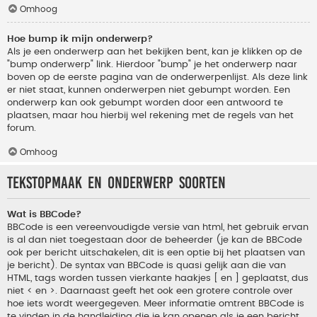
Omhoog
Hoe bump ik mijn onderwerp?
Als je een onderwerp aan het bekijken bent, kan je klikken op de
"bump onderwerp" link. Hierdoor "bump" je het onderwerp naar
boven op de eerste pagina van de onderwerpenlijst. Als deze link
er niet staat, kunnen onderwerpen niet gebumpt worden. Een
onderwerp kan ook gebumpt worden door een antwoord te
plaatsen, maar hou hierbij wel rekening met de regels van het
forum.
Omhoog
Tekstopmaak en onderwerp soorten
Wat is BBCode?
BBCode is een vereenvoudigde versie van html, het gebruik ervan
is al dan niet toegestaan door de beheerder (je kan de BBCode
ook per bericht uitschakelen, dit is een optie bij het plaatsen van
je bericht). De syntax van BBCode is quasi gelijk aan die van
HTML, tags worden tussen vierkante haakjes [ en ] geplaatst, dus
niet < en >. Daarnaast geeft het ook een grotere controle over
hoe iets wordt weergegeven. Meer informatie omtrent BBCode is
te vinden in de handleiding die je kan openen als je een bericht