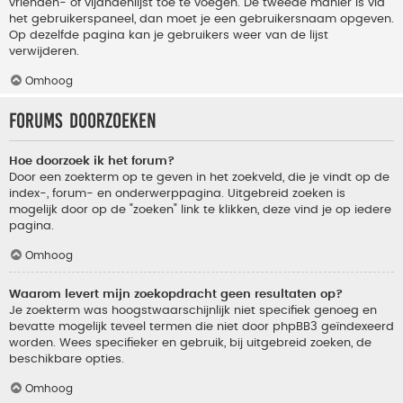
vrienden- of vijandenlijst toe te voegen. De tweede manier is via
het gebruikerspaneel, dan moet je een gebruikersnaam opgeven.
Op dezelfde pagina kan je gebruikers weer van de lijst
verwijderen.
Omhoog
Forums doorzoeken
Hoe doorzoek ik het forum?
Door een zoekterm op te geven in het zoekveld, die je vindt op de
index-, forum- en onderwerppagina. Uitgebreid zoeken is
mogelijk door op de "zoeken" link te klikken, deze vind je op iedere
pagina.
Omhoog
Waarom levert mijn zoekopdracht geen resultaten op?
Je zoekterm was hoogstwaarschijnlijk niet specifiek genoeg en
bevatte mogelijk teveel termen die niet door phpBB3 geïndexeerd
worden. Wees specifieker en gebruik, bij uitgebreid zoeken, de
beschikbare opties.
Omhoog