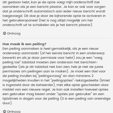
dit gedaan hebt, kan je de optie
voeg mijn onderschrift toe
aanvinken als je een bericht plaatst. Je kan er ook voor zorgen
dat je onderschrift automatisch aan ieder nieuw bericht wordt
toegevoegd. Dit doe je door de bijhorende optie te activeren in
het gebruikerspaneel (het is nog altijd mogelijk om het
onderschrift uit te schakelen als je het bericht plaatst).
Omhoog
Hoe maak ik een peiling?
Een peiling aanmaken is heel gemakkelijk, als je een nieuw
onderwerp aanmaakt (of het eerste bericht in een onderwerp
bewerkt en als je daar permissie voor hebt) zou je een "voeg
peiling toe" tabblad moeten zien onderaan het berichten-
gedeelte (als je dit tabblad niet kan zien, heb je niet de juiste
permissies om peilingen aan te maken). Je moet een titel voor
de peiling invullen bij "peilingsvraag" en dan minstens 2
mogelijkheden invullen in het "peilingopties"-tekstgedeelte (limiet
is ingesteld door de beheerder), met elke optie gescheiden door
middel van een nieuwe regel. Je kan ook instellen hoeveel opties
een gebruiker mag kiezen onder "opties per gebruiker" en een
tijdslimiet in dagen voor de peiling (0 is een peiling van oneindige
duur).
Omhoog