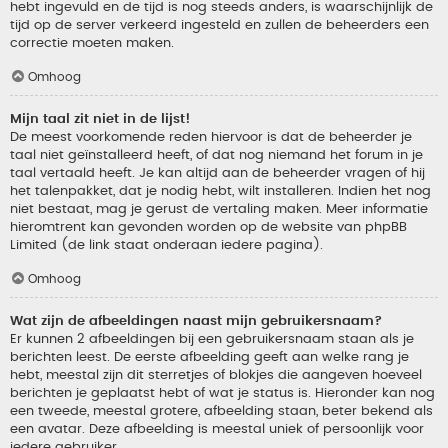
hebt ingevuld en de tijd is nog steeds anders, is waarschijnlijk de
tijd op de server verkeerd ingesteld en zullen de beheerders een
correctie moeten maken.
Omhoog
Mijn taal zit niet in de lijst!
De meest voorkomende reden hiervoor is dat de beheerder je
taal niet geïnstalleerd heeft, of dat nog niemand het forum in je
taal vertaald heeft. Je kan altijd aan de beheerder vragen of hij
het talenpakket, dat je nodig hebt, wilt installeren. Indien het nog
niet bestaat, mag je gerust de vertaling maken. Meer informatie
hieromtrent kan gevonden worden op de website van phpBB
Limited (de link staat onderaan iedere pagina).
Omhoog
Wat zijn de afbeeldingen naast mijn gebruikersnaam?
Er kunnen 2 afbeeldingen bij een gebruikersnaam staan als je
berichten leest. De eerste afbeelding geeft aan welke rang je
hebt, meestal zijn dit sterretjes of blokjes die aangeven hoeveel
berichten je geplaatst hebt of wat je status is. Hieronder kan nog
een tweede, meestal grotere, afbeelding staan, beter bekend als
een avatar. Deze afbeelding is meestal uniek of persoonlijk voor
iedere gebruiker.