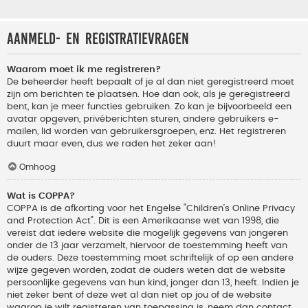
Aanmeld- en registratievragen
Waarom moet ik me registreren?
De beheerder heeft bepaalt of je al dan niet geregistreerd moet
zijn om berichten te plaatsen. Hoe dan ook, als je geregistreerd
bent, kan je meer functies gebruiken. Zo kan je bijvoorbeeld een
avatar opgeven, privéberichten sturen, andere gebruikers e-
mailen, lid worden van gebruikersgroepen, enz. Het registreren
duurt maar even, dus we raden het zeker aan!
Omhoog
Wat is COPPA?
COPPA is de afkorting voor het Engelse "Children’s Online Privacy
and Protection Act". Dit is een Amerikaanse wet van 1998, die
vereist dat iedere website die mogelijk gegevens van jongeren
onder de 13 jaar verzamelt, hiervoor de toestemming heeft van
de ouders. Deze toestemming moet schriftelijk of op een andere
wijze gegeven worden, zodat de ouders weten dat de website
persoonlijke gegevens van hun kind, jonger dan 13, heeft. Indien je
niet zeker bent of deze wet al dan niet op jou of de website
waarop je wilt registreren van toepassing is, neem dan contact