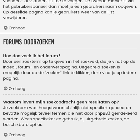
vrienden- of vijandenlijst toe te voegen. De tweede manier is via
het gebruikerspaneel, dan moet je een gebruikersnaam opgeven.
Op dezelfde pagina kan je gebruikers weer van de lijst
verwijderen.
Omhoog
Forums doorzoeken
Hoe doorzoek ik het forum?
Door een zoekterm op te geven in het zoekveld, die je vindt op de
index-, forum- en onderwerppagina. Uitgebreid zoeken is
mogelijk door op de "zoeken" link te klikken, deze vind je op iedere
pagina.
Omhoog
Waarom levert mijn zoekopdracht geen resultaten op?
Je zoekterm was hoogstwaarschijnlijk niet specifiek genoeg en
bevatte mogelijk teveel termen die niet door phpBB3 geïndexeerd
worden. Wees specifieker en gebruik, bij uitgebreid zoeken, de
beschikbare opties.
Omhoog