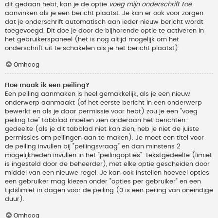
dit gedaan hebt, kan je de optie
voeg mijn onderschrift toe
aanvinken als je een bericht plaatst. Je kan er ook voor zorgen
dat je onderschrift automatisch aan ieder nieuw bericht wordt
toegevoegd. Dit doe je door de bijhorende optie te activeren in
het gebruikerspaneel (het is nog altijd mogelijk om het
onderschrift uit te schakelen als je het bericht plaatst).
Omhoog
Hoe maak ik een peiling?
Een peiling aanmaken is heel gemakkelijk, als je een nieuw
onderwerp aanmaakt (of het eerste bericht in een onderwerp
bewerkt en als je daar permissie voor hebt) zou je een "voeg
peiling toe" tabblad moeten zien onderaan het berichten-
gedeelte (als je dit tabblad niet kan zien, heb je niet de juiste
permissies om peilingen aan te maken). Je moet een titel voor
de peiling invullen bij "peilingsvraag" en dan minstens 2
mogelijkheden invullen in het "peilingopties"-tekstgedeelte (limiet
is ingesteld door de beheerder), met elke optie gescheiden door
middel van een nieuwe regel. Je kan ook instellen hoeveel opties
een gebruiker mag kiezen onder "opties per gebruiker" en een
tijdslimiet in dagen voor de peiling (0 is een peiling van oneindige
duur).
Omhoog