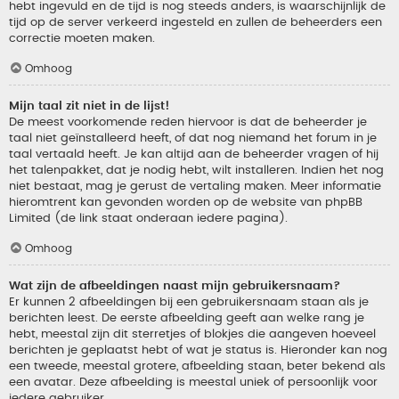
hebt ingevuld en de tijd is nog steeds anders, is waarschijnlijk de
tijd op de server verkeerd ingesteld en zullen de beheerders een
correctie moeten maken.
Omhoog
Mijn taal zit niet in de lijst!
De meest voorkomende reden hiervoor is dat de beheerder je
taal niet geïnstalleerd heeft, of dat nog niemand het forum in je
taal vertaald heeft. Je kan altijd aan de beheerder vragen of hij
het talenpakket, dat je nodig hebt, wilt installeren. Indien het nog
niet bestaat, mag je gerust de vertaling maken. Meer informatie
hieromtrent kan gevonden worden op de website van phpBB
Limited (de link staat onderaan iedere pagina).
Omhoog
Wat zijn de afbeeldingen naast mijn gebruikersnaam?
Er kunnen 2 afbeeldingen bij een gebruikersnaam staan als je
berichten leest. De eerste afbeelding geeft aan welke rang je
hebt, meestal zijn dit sterretjes of blokjes die aangeven hoeveel
berichten je geplaatst hebt of wat je status is. Hieronder kan nog
een tweede, meestal grotere, afbeelding staan, beter bekend als
een avatar. Deze afbeelding is meestal uniek of persoonlijk voor
iedere gebruiker.