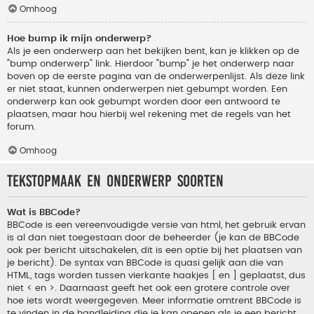
Omhoog
Hoe bump ik mijn onderwerp?
Als je een onderwerp aan het bekijken bent, kan je klikken op de
"bump onderwerp" link. Hierdoor "bump" je het onderwerp naar
boven op de eerste pagina van de onderwerpenlijst. Als deze link
er niet staat, kunnen onderwerpen niet gebumpt worden. Een
onderwerp kan ook gebumpt worden door een antwoord te
plaatsen, maar hou hierbij wel rekening met de regels van het
forum.
Omhoog
Tekstopmaak en onderwerp soorten
Wat is BBCode?
BBCode is een vereenvoudigde versie van html, het gebruik ervan
is al dan niet toegestaan door de beheerder (je kan de BBCode
ook per bericht uitschakelen, dit is een optie bij het plaatsen van
je bericht). De syntax van BBCode is quasi gelijk aan die van
HTML, tags worden tussen vierkante haakjes [ en ] geplaatst, dus
niet < en >. Daarnaast geeft het ook een grotere controle over
hoe iets wordt weergegeven. Meer informatie omtrent BBCode is
te vinden in de handleiding die je kan openen als je een bericht