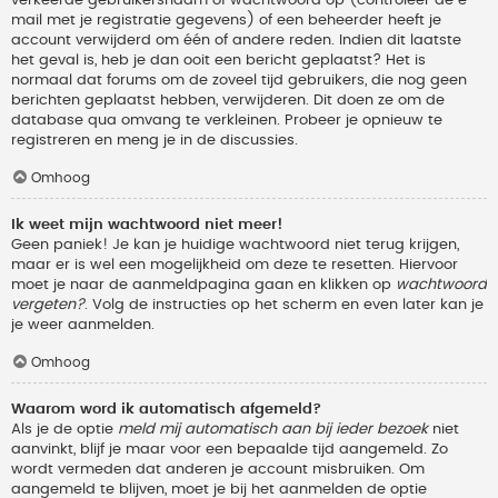
verkeerde gebruikersnaam of wachtwoord op (controleer de e-
mail met je registratie gegevens) of een beheerder heeft je
account verwijderd om één of andere reden. Indien dit laatste
het geval is, heb je dan ooit een bericht geplaatst? Het is
normaal dat forums om de zoveel tijd gebruikers, die nog geen
berichten geplaatst hebben, verwijderen. Dit doen ze om de
database qua omvang te verkleinen. Probeer je opnieuw te
registreren en meng je in de discussies.
Omhoog
Ik weet mijn wachtwoord niet meer!
Geen paniek! Je kan je huidige wachtwoord niet terug krijgen,
maar er is wel een mogelijkheid om deze te resetten. Hiervoor
moet je naar de aanmeldpagina gaan en klikken op
wachtwoord
vergeten?
. Volg de instructies op het scherm en even later kan je
je weer aanmelden.
Omhoog
Waarom word ik automatisch afgemeld?
Als je de optie
meld mij automatisch aan bij ieder bezoek
niet
aanvinkt, blijf je maar voor een bepaalde tijd aangemeld. Zo
wordt vermeden dat anderen je account misbruiken. Om
aangemeld te blijven, moet je bij het aanmelden de optie