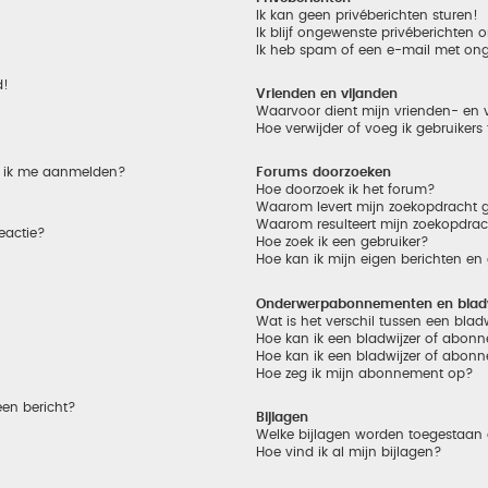
Ik kan geen privéberichten sturen!
Ik blijf ongewenste privéberichten
Ik heb spam of een e-mail met on
d!
Vrienden en vijanden
Waarvoor dient mijn vrienden- en v
Hoe verwijder of voeg ik gebruikers
et ik me aanmelden?
Forums doorzoeken
Hoe doorzoek ik het forum?
Waarom levert mijn zoekopdracht g
Waarom resulteert mijn zoekopdrac
eactie?
Hoe zoek ik een gebruiker?
Hoe kan ik mijn eigen berichten e
Onderwerpabonnementen en bladw
Wat is het verschil tussen een bla
Hoe kan ik een bladwijzer of abonn
Hoe kan ik een bladwijzer of abonn
Hoe zeg ik mijn abonnement op?
een bericht?
Bijlagen
Welke bijlagen worden toegestaan 
Hoe vind ik al mijn bijlagen?