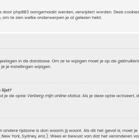
 die door phpBB3 aangemaakt werden, verwijdert worden. Deze cooki
e, om te zien welke onderwerpen je al gelezen hebt.
pgeslagen in de database. Om ze te wijzigen moet je op de
gebruiker
e je instellingen wijzigen.
lijst?
nd je de optie
Verberg mijn online status
. Als je deze optie activeert,
 andere tijdzone is dan waarin jij woont. Als dit het geval is, moet j
w York, Sydney, enz.). Wees er bewust van dat het veranderen van d