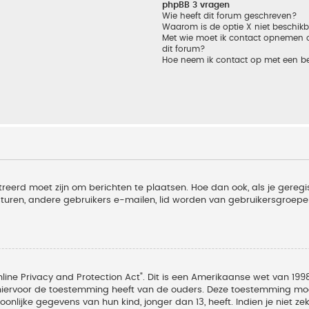
phpBB 3 vragen
Wie heeft dit forum geschreven?
Waarom is de optie X niet beschik
Met wie moet ik contact opnemen om
dit forum?
Hoe neem ik contact op met een b
treerd moet zijn om berichten te plaatsen. Hoe dan ook, als je geregi
sturen, andere gebruikers e-mailen, lid worden van gebruikersgroepe
line Privacy and Protection Act". Dit is een Amerikaanse wet van 1998
hiervoor de toestemming heeft van de ouders. Deze toestemming moet
lijke gegevens van hun kind, jonger dan 13, heeft. Indien je niet zek