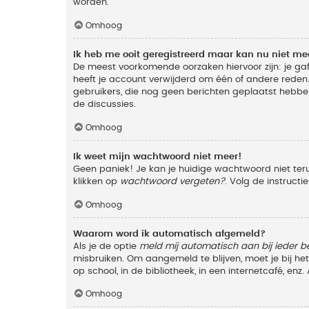
worden.
Omhoog
Ik heb me ooit geregistreerd maar kan nu niet m
De meest voorkomende oorzaken hiervoor zijn: je ga
heeft je account verwijderd om één of andere reden. 
gebruikers, die nog geen berichten geplaatst hebbe
de discussies.
Omhoog
Ik weet mijn wachtwoord niet meer!
Geen paniek! Je kan je huidige wachtwoord niet ter
klikken op
wachtwoord vergeten?
. Volg de instruct
Omhoog
Waarom word ik automatisch afgemeld?
Als je de optie
meld mij automatisch aan bij ieder b
misbruiken. Om aangemeld te blijven, moet je bij h
op school, in de bibliotheek, in een internetcafé, en
Omhoog