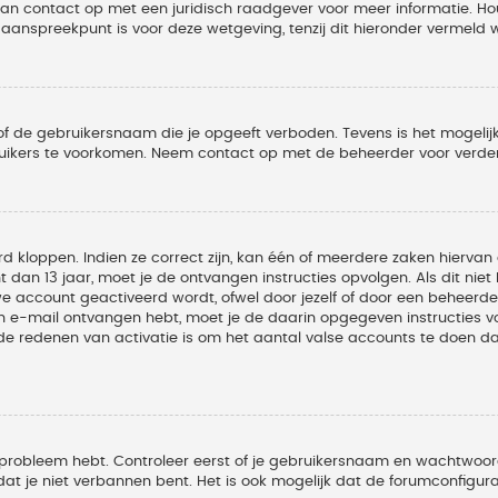
 dan contact op met een juridisch raadgever voor meer informatie. 
t aanspreekpunt is voor deze wetgeving, tenzij dit hieronder vermeld 
of de gebruikersnaam die je opgeeft verboden. Tevens is het mogelijk
ruikers te voorkomen. Neem contact op met de beheerder voor verder
 kloppen. Indien ze correct zijn, kan één of meerdere zaken hiervan 
t dan 13 jaar, moet je de ontvangen instructies opvolgen. Als dit nie
account geactiveerd wordt, ofwel door jezelf of door een beheerder
een e-mail ontvangen hebt, moet je de daarin opgegeven instructies v
 redenen van activatie is om het aantal valse accounts te doen dale
 probleem hebt. Controleer eerst of je gebruikersnaam en wachtwoord 
t je niet verbannen bent. Het is ook mogelijk dat de forumconfigura