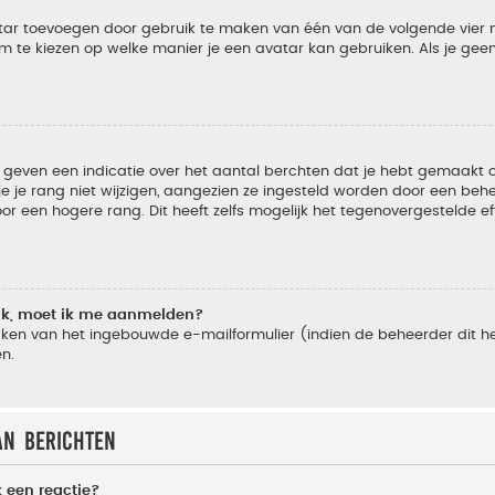
vatar toevoegen door gebruik te maken van één van de volgende vier m
m te kiezen op welke manier je een avatar kan gebruiken. Als je ge
geven een indicatie over het aantal berchten dat je hebt gemaakt of 
je rang niet wijzigen, aangezien ze ingesteld worden door een behee
 een hogere rang. Dit heeft zelfs mogelijk het tegenovergestelde e
lik, moet ik me aanmelden?
ken van het ingebouwde e-mailformulier (indien de beheerder dit he
n.
an berichten
 een reactie?