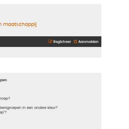
en maatschappij
Registreer
Aanmelden
epen
groep?
kersgroepen in een andere kleur?
ep"?
?