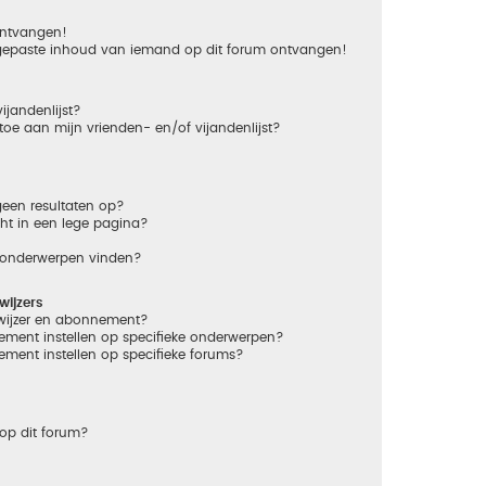
 ontvangen!
gepaste inhoud van iemand op dit forum ontvangen!
ijandenlijst?
 toe aan mijn vrienden- en/of vijandenlijst?
een resultaten op?
ht in een lege pagina?
n onderwerpen vinden?
ijzers
dwijzer en abonnement?
ement instellen op specifieke onderwerpen?
ement instellen op specifieke forums?
op dit forum?