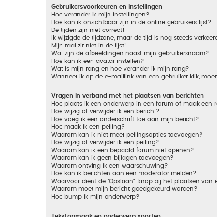
Gebruikersvoorkeuren en instellingen
Hoe verander ik mijn instellingen?
Hoe kan ik onzichtbaar zijn in de online gebruikers lijst?
De tijden zijn niet correct!
Ik wijzigde de tijdzone, maar de tijd is nog steeds verkeer
Mijn taal zit niet in de lijst!
Wat zijn de afbeeldingen naast mijn gebruikersnaam?
Hoe kan ik een avatar instellen?
Wat is mijn rang en hoe verander ik mijn rang?
Wanneer ik op de e-maillink van een gebruiker klik, mo
Vragen in verband met het plaatsen van berichten
Hoe plaats ik een onderwerp in een forum of maak een r
Hoe wijzig of verwijder ik een bericht?
Hoe voeg ik een onderschrift toe aan mijn bericht?
Hoe maak ik een peiling?
Waarom kan ik niet meer peilingsopties toevoegen?
Hoe wijzig of verwijder ik een peiling?
Waarom kan ik een bepaald forum niet openen?
Waarom kan ik geen bijlagen toevoegen?
Waarom ontving ik een waarschuwing?
Hoe kan ik berichten aan een moderator melden?
Waarvoor dient de "Opslaan"-knop bij het plaatsen van 
Waarom moet mijn bericht goedgekeurd worden?
Hoe bump ik mijn onderwerp?
Tekstopmaak en onderwerp soorten