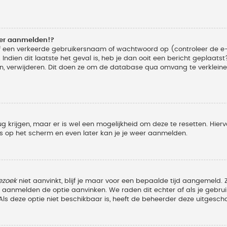
eer aanmelden!?
f een verkeerde gebruikersnaam of wachtwoord op (controleer de e-
Indien dit laatste het geval is, heb je dan ooit een bericht geplaats
n, verwijderen. Dit doen ze om de database qua omvang te verkleinen
ug krijgen, maar er is wel een mogelijkheid om deze te resetten. Hi
ies op het scherm en even later kan je je weer aanmelden.
ezoek
niet aanvinkt, blijf je maar voor een bepaalde tijd aangemeld
et aanmelden de optie aanvinken. We raden dit echter af als je geb
z. Als deze optie niet beschikbaar is, heeft de beheerder deze uitgesch