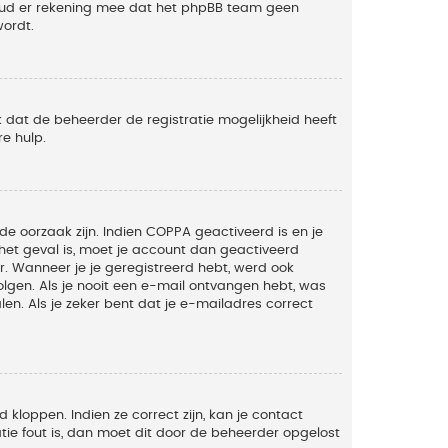
Houd er rekening mee dat het phpBB team geen
wordt.
 dat de beheerder de registratie mogelijkheid heeft
e hulp.
de oorzaak zijn. Indien COPPA geactiveerd is en je
t het geval is, moet je account dan geactiveerd
. Wanneer je je geregistreerd hebt, werd ook
olgen. Als je nooit een e-mail ontvangen hebt, was
n. Als je zeker bent dat je e-mailadres correct
kloppen. Indien ze correct zijn, kan je contact
tie fout is, dan moet dit door de beheerder opgelost