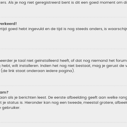
s. Als je nog niet geregistreerd bent is dit een goed moment om di
verkeerd!
tijd goed hebt ingevuld en de tijd is nog steeds anders, is waarschijn
der je taal niet geïnstalleerd heeft, of dat nog niemand het forum in
 hebt, wilt installeren. Indien het nog niet bestaat, mag je gerust d
de link staat onderaan iedere pagina).
naam?
 als je berichten leest. De eerste afbeelding geeft aan welke rang je
 je status is. Hieronder kan nog een tweede, meestal grotere, afbee
e gebruiker.