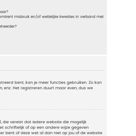
baar?
trent misbruik en/of wettelijke kwesties in verband met
eheerder?
streerd bent, kan je meer functies gebruiken. Zo kan
n, enz. Het registreren duurt maar even, dus we
, die vereist dat iedere website die mogelijk
 schriftelijk of op een andere wijze gegeven
er bent of deze wet al dan niet op jou of de website