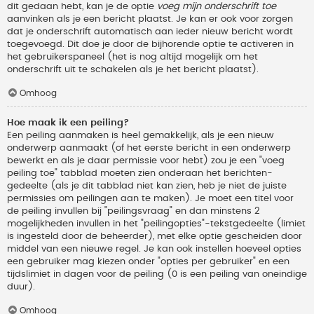
dit gedaan hebt, kan je de optie
voeg mijn onderschrift toe
aanvinken als je een bericht plaatst. Je kan er ook voor zorgen
dat je onderschrift automatisch aan ieder nieuw bericht wordt
toegevoegd. Dit doe je door de bijhorende optie te activeren in
het gebruikerspaneel (het is nog altijd mogelijk om het
onderschrift uit te schakelen als je het bericht plaatst).
Omhoog
Hoe maak ik een peiling?
Een peiling aanmaken is heel gemakkelijk, als je een nieuw
onderwerp aanmaakt (of het eerste bericht in een onderwerp
bewerkt en als je daar permissie voor hebt) zou je een "voeg
peiling toe" tabblad moeten zien onderaan het berichten-
gedeelte (als je dit tabblad niet kan zien, heb je niet de juiste
permissies om peilingen aan te maken). Je moet een titel voor
de peiling invullen bij "peilingsvraag" en dan minstens 2
mogelijkheden invullen in het "peilingopties"-tekstgedeelte (limiet
is ingesteld door de beheerder), met elke optie gescheiden door
middel van een nieuwe regel. Je kan ook instellen hoeveel opties
een gebruiker mag kiezen onder "opties per gebruiker" en een
tijdslimiet in dagen voor de peiling (0 is een peiling van oneindige
duur).
Omhoog