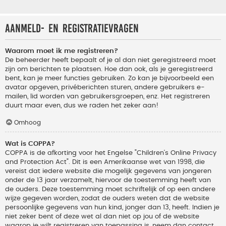
Aanmeld- en registratievragen
Waarom moet ik me registreren?
De beheerder heeft bepaalt of je al dan niet geregistreerd moet
zijn om berichten te plaatsen. Hoe dan ook, als je geregistreerd
bent, kan je meer functies gebruiken. Zo kan je bijvoorbeeld een
avatar opgeven, privéberichten sturen, andere gebruikers e-
mailen, lid worden van gebruikersgroepen, enz. Het registreren
duurt maar even, dus we raden het zeker aan!
Omhoog
Wat is COPPA?
COPPA is de afkorting voor het Engelse "Children’s Online Privacy
and Protection Act". Dit is een Amerikaanse wet van 1998, die
vereist dat iedere website die mogelijk gegevens van jongeren
onder de 13 jaar verzamelt, hiervoor de toestemming heeft van
de ouders. Deze toestemming moet schriftelijk of op een andere
wijze gegeven worden, zodat de ouders weten dat de website
persoonlijke gegevens van hun kind, jonger dan 13, heeft. Indien je
niet zeker bent of deze wet al dan niet op jou of de website
waarop je wilt registreren van toepassing is, neem dan contact