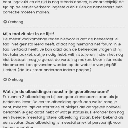
hebt ingevuld en de tijd is nog steeds anders, is waarschijnlijk de
tijd op de server verkeerd ingesteld en zullen de beheerders een
correctie moeten maken.
Omhoog
Mijn taal zit niet in de lijst!
De meest voorkomende reden hiervoor is dat de beheerder je
taal niet geïnstalleerd heeft, of dat nog niemand het forum in je
taal vertaald heeft. Je kan altijd aan de beheerder vragen of hij
het talenpakket, dat je nodig hebt, wilt installeren. Indien het nog
niet bestaat, mag je gerust de vertaling maken. Meer informatie
hieromtrent kan gevonden worden op de website van phpBB
Limited (de link staat onderaan iedere pagina).
Omhoog
Wat zijn de afbeeldingen naast mijn gebruikersnaam?
Er kunnen 2 afbeeldingen bij een gebruikersnaam staan als je
berichten leest. De eerste afbeelding geeft aan welke rang je
hebt, meestal zijn dit sterretjes of blokjes die aangeven hoeveel
berichten je geplaatst hebt of wat je status is. Hieronder kan nog
een tweede, meestal grotere, afbeelding staan, beter bekend als
een avatar. Deze afbeelding is meestal uniek of persoonlijk voor
iedere gebruiker.