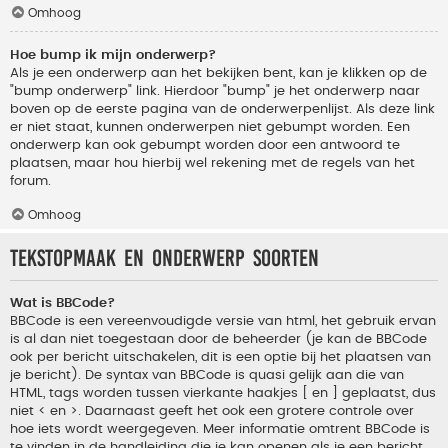
Omhoog
Hoe bump ik mijn onderwerp?
Als je een onderwerp aan het bekijken bent, kan je klikken op de
"bump onderwerp" link. Hierdoor "bump" je het onderwerp naar
boven op de eerste pagina van de onderwerpenlijst. Als deze link
er niet staat, kunnen onderwerpen niet gebumpt worden. Een
onderwerp kan ook gebumpt worden door een antwoord te
plaatsen, maar hou hierbij wel rekening met de regels van het
forum.
Omhoog
Tekstopmaak en onderwerp soorten
Wat is BBCode?
BBCode is een vereenvoudigde versie van html, het gebruik ervan
is al dan niet toegestaan door de beheerder (je kan de BBCode
ook per bericht uitschakelen, dit is een optie bij het plaatsen van
je bericht). De syntax van BBCode is quasi gelijk aan die van
HTML, tags worden tussen vierkante haakjes [ en ] geplaatst, dus
niet < en >. Daarnaast geeft het ook een grotere controle over
hoe iets wordt weergegeven. Meer informatie omtrent BBCode is
te vinden in de handleiding die je kan openen als je een bericht