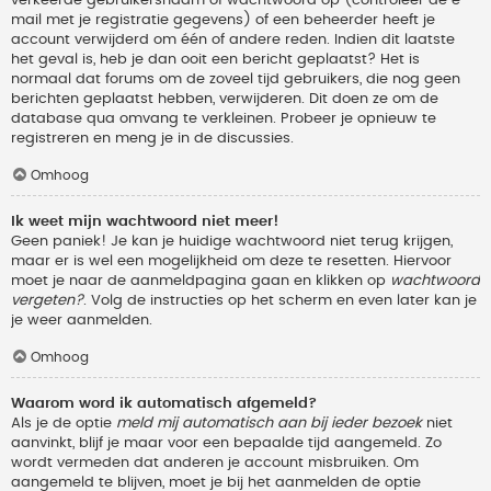
verkeerde gebruikersnaam of wachtwoord op (controleer de e-
mail met je registratie gegevens) of een beheerder heeft je
account verwijderd om één of andere reden. Indien dit laatste
het geval is, heb je dan ooit een bericht geplaatst? Het is
normaal dat forums om de zoveel tijd gebruikers, die nog geen
berichten geplaatst hebben, verwijderen. Dit doen ze om de
database qua omvang te verkleinen. Probeer je opnieuw te
registreren en meng je in de discussies.
Omhoog
Ik weet mijn wachtwoord niet meer!
Geen paniek! Je kan je huidige wachtwoord niet terug krijgen,
maar er is wel een mogelijkheid om deze te resetten. Hiervoor
moet je naar de aanmeldpagina gaan en klikken op
wachtwoord
vergeten?
. Volg de instructies op het scherm en even later kan je
je weer aanmelden.
Omhoog
Waarom word ik automatisch afgemeld?
Als je de optie
meld mij automatisch aan bij ieder bezoek
niet
aanvinkt, blijf je maar voor een bepaalde tijd aangemeld. Zo
wordt vermeden dat anderen je account misbruiken. Om
aangemeld te blijven, moet je bij het aanmelden de optie