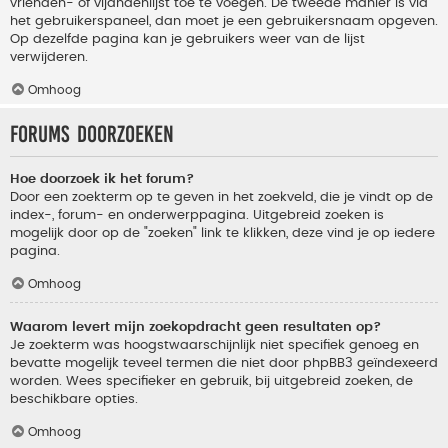
vrienden- of vijandenlijst toe te voegen. De tweede manier is via
het gebruikerspaneel, dan moet je een gebruikersnaam opgeven.
Op dezelfde pagina kan je gebruikers weer van de lijst
verwijderen.
Omhoog
Forums doorzoeken
Hoe doorzoek ik het forum?
Door een zoekterm op te geven in het zoekveld, die je vindt op de
index-, forum- en onderwerppagina. Uitgebreid zoeken is
mogelijk door op de "zoeken" link te klikken, deze vind je op iedere
pagina.
Omhoog
Waarom levert mijn zoekopdracht geen resultaten op?
Je zoekterm was hoogstwaarschijnlijk niet specifiek genoeg en
bevatte mogelijk teveel termen die niet door phpBB3 geïndexeerd
worden. Wees specifieker en gebruik, bij uitgebreid zoeken, de
beschikbare opties.
Omhoog