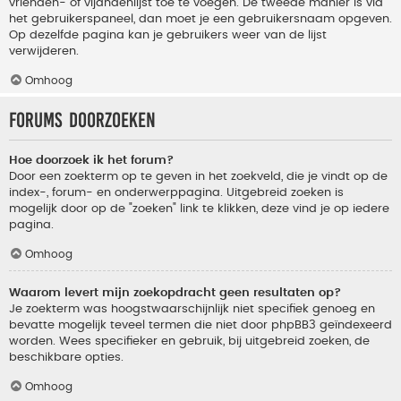
vrienden- of vijandenlijst toe te voegen. De tweede manier is via
het gebruikerspaneel, dan moet je een gebruikersnaam opgeven.
Op dezelfde pagina kan je gebruikers weer van de lijst
verwijderen.
Omhoog
Forums doorzoeken
Hoe doorzoek ik het forum?
Door een zoekterm op te geven in het zoekveld, die je vindt op de
index-, forum- en onderwerppagina. Uitgebreid zoeken is
mogelijk door op de "zoeken" link te klikken, deze vind je op iedere
pagina.
Omhoog
Waarom levert mijn zoekopdracht geen resultaten op?
Je zoekterm was hoogstwaarschijnlijk niet specifiek genoeg en
bevatte mogelijk teveel termen die niet door phpBB3 geïndexeerd
worden. Wees specifieker en gebruik, bij uitgebreid zoeken, de
beschikbare opties.
Omhoog