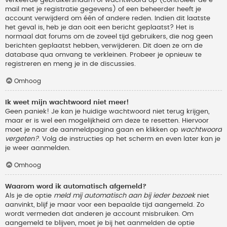
verkeerde gebruikersnaam of wachtwoord op (controleer de e-
mail met je registratie gegevens) of een beheerder heeft je
account verwijderd om één of andere reden. Indien dit laatste
het geval is, heb je dan ooit een bericht geplaatst? Het is
normaal dat forums om de zoveel tijd gebruikers, die nog geen
berichten geplaatst hebben, verwijderen. Dit doen ze om de
database qua omvang te verkleinen. Probeer je opnieuw te
registreren en meng je in de discussies.
Omhoog
Ik weet mijn wachtwoord niet meer!
Geen paniek! Je kan je huidige wachtwoord niet terug krijgen,
maar er is wel een mogelijkheid om deze te resetten. Hiervoor
moet je naar de aanmeldpagina gaan en klikken op
wachtwoord
vergeten?
. Volg de instructies op het scherm en even later kan je
je weer aanmelden.
Omhoog
Waarom word ik automatisch afgemeld?
Als je de optie
meld mij automatisch aan bij ieder bezoek
niet
aanvinkt, blijf je maar voor een bepaalde tijd aangemeld. Zo
wordt vermeden dat anderen je account misbruiken. Om
aangemeld te blijven, moet je bij het aanmelden de optie