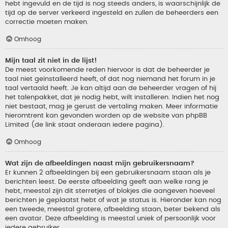
hebt ingevuld en de tijd is nog steeds anders, is waarschijnlijk de
tijd op de server verkeerd ingesteld en zullen de beheerders een
correctie moeten maken.
Omhoog
Mijn taal zit niet in de lijst!
De meest voorkomende reden hiervoor is dat de beheerder je
taal niet geïnstalleerd heeft, of dat nog niemand het forum in je
taal vertaald heeft. Je kan altijd aan de beheerder vragen of hij
het talenpakket, dat je nodig hebt, wilt installeren. Indien het nog
niet bestaat, mag je gerust de vertaling maken. Meer informatie
hieromtrent kan gevonden worden op de website van phpBB
Limited (de link staat onderaan iedere pagina).
Omhoog
Wat zijn de afbeeldingen naast mijn gebruikersnaam?
Er kunnen 2 afbeeldingen bij een gebruikersnaam staan als je
berichten leest. De eerste afbeelding geeft aan welke rang je
hebt, meestal zijn dit sterretjes of blokjes die aangeven hoeveel
berichten je geplaatst hebt of wat je status is. Hieronder kan nog
een tweede, meestal grotere, afbeelding staan, beter bekend als
een avatar. Deze afbeelding is meestal uniek of persoonlijk voor
iedere gebruiker.