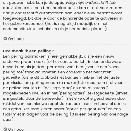
dit gedaan hebt, kan je de optie
voeg mijn onderschrift toe
aanvinken als je een bericht plaatst. Je kan er ook voor zorgen
dat je onderschrift automatisch aan ieder nieuw bericht wordt
toegevoegd. Dit doe je door de bijhorende optie te activeren in
het gebruikerspaneel (het is nog altijd mogelijk om het
onderschrift uit te schakelen als je het bericht plaatst).
Omhoog
Hoe maak ik een peiling?
Een peiling aanmaken is heel gemakkelijk, als je een nieuw
onderwerp aanmaakt (of het eerste bericht in een onderwerp
bewerkt en als je daar permissie voor hebt) zou je een "voeg
peiling toe" tabblad moeten zien onderaan het berichten-
gedeelte (als je dit tabblad niet kan zien, heb je niet de juiste
permissies om peilingen aan te maken). Je moet een titel voor
de peiling invullen bij "peilingsvraag" en dan minstens 2
mogelijkheden invullen in het "peilingopties"-tekstgedeelte (limiet
is ingesteld door de beheerder), met elke optie gescheiden door
middel van een nieuwe regel. Je kan ook instellen hoeveel opties
een gebruiker mag kiezen onder "opties per gebruiker" en een
tijdslimiet in dagen voor de peiling (0 is een peiling van oneindige
duur).
Omhoog