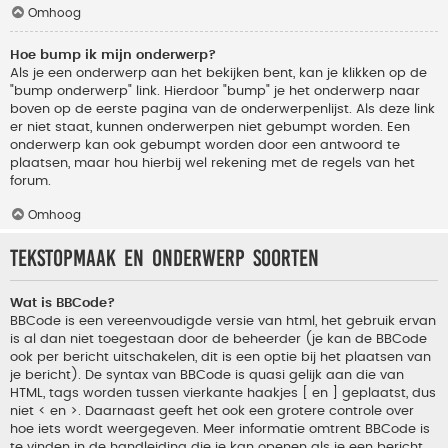
Omhoog
Hoe bump ik mijn onderwerp?
Als je een onderwerp aan het bekijken bent, kan je klikken op de
"bump onderwerp" link. Hierdoor "bump" je het onderwerp naar
boven op de eerste pagina van de onderwerpenlijst. Als deze link
er niet staat, kunnen onderwerpen niet gebumpt worden. Een
onderwerp kan ook gebumpt worden door een antwoord te
plaatsen, maar hou hierbij wel rekening met de regels van het
forum.
Omhoog
Tekstopmaak en onderwerp soorten
Wat is BBCode?
BBCode is een vereenvoudigde versie van html, het gebruik ervan
is al dan niet toegestaan door de beheerder (je kan de BBCode
ook per bericht uitschakelen, dit is een optie bij het plaatsen van
je bericht). De syntax van BBCode is quasi gelijk aan die van
HTML, tags worden tussen vierkante haakjes [ en ] geplaatst, dus
niet < en >. Daarnaast geeft het ook een grotere controle over
hoe iets wordt weergegeven. Meer informatie omtrent BBCode is
te vinden in de handleiding die je kan openen als je een bericht