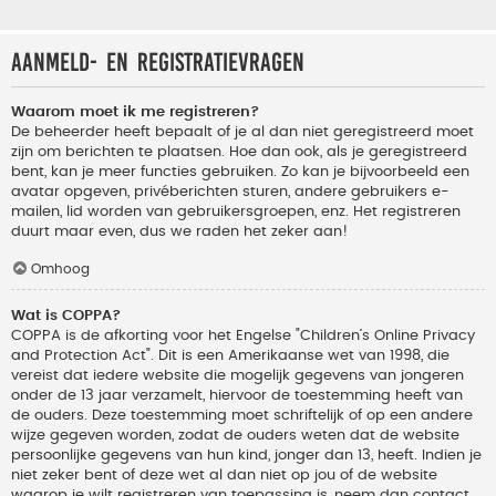
Aanmeld- en registratievragen
Waarom moet ik me registreren?
De beheerder heeft bepaalt of je al dan niet geregistreerd moet
zijn om berichten te plaatsen. Hoe dan ook, als je geregistreerd
bent, kan je meer functies gebruiken. Zo kan je bijvoorbeeld een
avatar opgeven, privéberichten sturen, andere gebruikers e-
mailen, lid worden van gebruikersgroepen, enz. Het registreren
duurt maar even, dus we raden het zeker aan!
Omhoog
Wat is COPPA?
COPPA is de afkorting voor het Engelse "Children’s Online Privacy
and Protection Act". Dit is een Amerikaanse wet van 1998, die
vereist dat iedere website die mogelijk gegevens van jongeren
onder de 13 jaar verzamelt, hiervoor de toestemming heeft van
de ouders. Deze toestemming moet schriftelijk of op een andere
wijze gegeven worden, zodat de ouders weten dat de website
persoonlijke gegevens van hun kind, jonger dan 13, heeft. Indien je
niet zeker bent of deze wet al dan niet op jou of de website
waarop je wilt registreren van toepassing is, neem dan contact