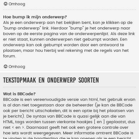
Omhoog
Hoe bump ik mijn onderwerp?
Als je een onderwerp aan het bekijken bent, kan je klikken op de
"bump onderwerp" link. Hierdoor "bump" je het onderwerp naar
boven op de eerste pagina van de onderwerpenlijst. Als deze link
er niet staat, kunnen onderwerpen niet gebumpt worden. Een
onderwerp kan ook gebumpt worden door een antwoord te
plaatsen, maar hou hierbij wel rekening met de regels van het
forum.
Omhoog
Tekstopmaak en onderwerp soorten
Wat is BBCode?
BBCode is een vereenvoudigde versie van html, het gebruik ervan
is al dan niet toegestaan door de beheerder (je kan de BBCode
ook per bericht uitschakelen, dit is een optie bij het plaatsen van
je bericht). De syntax van BBCode is quasi gelijk aan die van
HTML, tags worden tussen vierkante haakjes [ en ] geplaatst, dus
niet < en >. Daarnaast geeft het ook een grotere controle over
hoe iets wordt weergegeven. Meer informatie omtrent BBCode is
te vinden in de handleiding die je kan openen als je een bericht