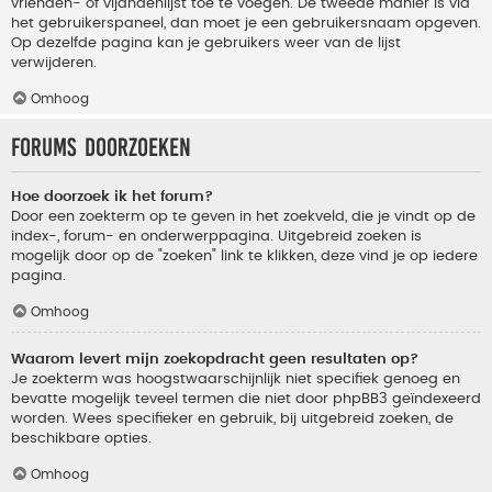
vrienden- of vijandenlijst toe te voegen. De tweede manier is via
het gebruikerspaneel, dan moet je een gebruikersnaam opgeven.
Op dezelfde pagina kan je gebruikers weer van de lijst
verwijderen.
Omhoog
Forums doorzoeken
Hoe doorzoek ik het forum?
Door een zoekterm op te geven in het zoekveld, die je vindt op de
index-, forum- en onderwerppagina. Uitgebreid zoeken is
mogelijk door op de "zoeken" link te klikken, deze vind je op iedere
pagina.
Omhoog
Waarom levert mijn zoekopdracht geen resultaten op?
Je zoekterm was hoogstwaarschijnlijk niet specifiek genoeg en
bevatte mogelijk teveel termen die niet door phpBB3 geïndexeerd
worden. Wees specifieker en gebruik, bij uitgebreid zoeken, de
beschikbare opties.
Omhoog