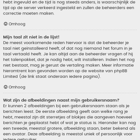
hebt ingevuld en de tijd is nog steeds anders, is waarschijnlijk de
tijd op de server verkeerd ingesteld en zullen de beheerders een
correctie moeten maken.
Omhoog
Mijn taal zit niet in de lijst!
De meest voorkomende reden hiervoor is dat de beheerder je
taal niet geïnstalleerd heeft, of dat nog niemand het forum in je
taal vertaald heeft. Je kan altijd aan de beheerder vragen of hij
het talenpakket, dat je nodig hebt, wilt installeren. Indien het nog
niet bestaat, mag je gerust de vertaling maken. Meer informatie
hieromtrent kan gevonden worden op de website van phpBB
Limited (de link staat onderaan iedere pagina).
Omhoog
Wat zijn de afbeeldingen naast mijn gebruikersnaam?
Er kunnen 2 afbeeldingen bij een gebruikersnaam staan als je
berichten leest. De eerste afbeelding geeft aan welke rang je
hebt, meestal zijn dit sterretjes of blokjes die aangeven hoeveel
berichten je geplaatst hebt of wat je status is. Hieronder kan nog
een tweede, meestal grotere, afbeelding staan, beter bekend als
een avatar. Deze afbeelding is meestal uniek of persoonlijk voor
iedere gebruiker.