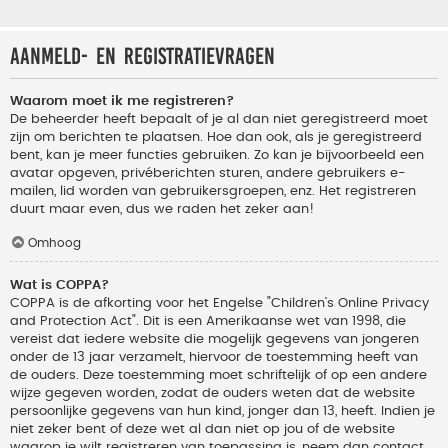
Aanmeld- en registratievragen
Waarom moet ik me registreren?
De beheerder heeft bepaalt of je al dan niet geregistreerd moet
zijn om berichten te plaatsen. Hoe dan ook, als je geregistreerd
bent, kan je meer functies gebruiken. Zo kan je bijvoorbeeld een
avatar opgeven, privéberichten sturen, andere gebruikers e-
mailen, lid worden van gebruikersgroepen, enz. Het registreren
duurt maar even, dus we raden het zeker aan!
Omhoog
Wat is COPPA?
COPPA is de afkorting voor het Engelse "Children’s Online Privacy
and Protection Act". Dit is een Amerikaanse wet van 1998, die
vereist dat iedere website die mogelijk gegevens van jongeren
onder de 13 jaar verzamelt, hiervoor de toestemming heeft van
de ouders. Deze toestemming moet schriftelijk of op een andere
wijze gegeven worden, zodat de ouders weten dat de website
persoonlijke gegevens van hun kind, jonger dan 13, heeft. Indien je
niet zeker bent of deze wet al dan niet op jou of de website
waarop je wilt registreren van toepassing is, neem dan contact