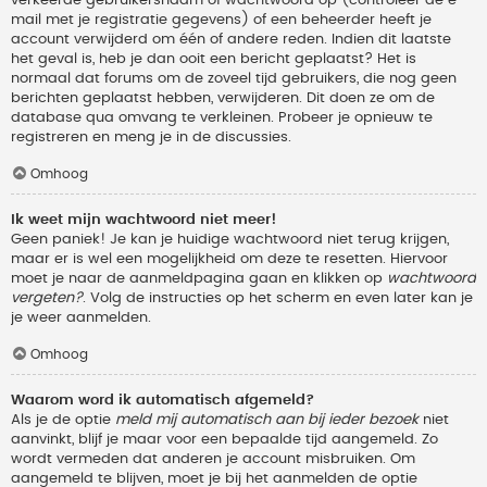
verkeerde gebruikersnaam of wachtwoord op (controleer de e-
mail met je registratie gegevens) of een beheerder heeft je
account verwijderd om één of andere reden. Indien dit laatste
het geval is, heb je dan ooit een bericht geplaatst? Het is
normaal dat forums om de zoveel tijd gebruikers, die nog geen
berichten geplaatst hebben, verwijderen. Dit doen ze om de
database qua omvang te verkleinen. Probeer je opnieuw te
registreren en meng je in de discussies.
Omhoog
Ik weet mijn wachtwoord niet meer!
Geen paniek! Je kan je huidige wachtwoord niet terug krijgen,
maar er is wel een mogelijkheid om deze te resetten. Hiervoor
moet je naar de aanmeldpagina gaan en klikken op
wachtwoord
vergeten?
. Volg de instructies op het scherm en even later kan je
je weer aanmelden.
Omhoog
Waarom word ik automatisch afgemeld?
Als je de optie
meld mij automatisch aan bij ieder bezoek
niet
aanvinkt, blijf je maar voor een bepaalde tijd aangemeld. Zo
wordt vermeden dat anderen je account misbruiken. Om
aangemeld te blijven, moet je bij het aanmelden de optie