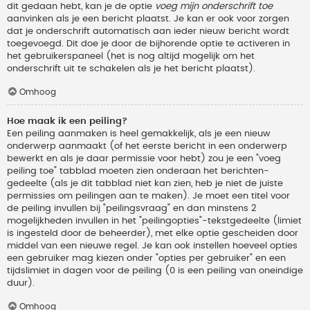
dit gedaan hebt, kan je de optie
voeg mijn onderschrift toe
aanvinken als je een bericht plaatst. Je kan er ook voor zorgen
dat je onderschrift automatisch aan ieder nieuw bericht wordt
toegevoegd. Dit doe je door de bijhorende optie te activeren in
het gebruikerspaneel (het is nog altijd mogelijk om het
onderschrift uit te schakelen als je het bericht plaatst).
Omhoog
Hoe maak ik een peiling?
Een peiling aanmaken is heel gemakkelijk, als je een nieuw
onderwerp aanmaakt (of het eerste bericht in een onderwerp
bewerkt en als je daar permissie voor hebt) zou je een "voeg
peiling toe" tabblad moeten zien onderaan het berichten-
gedeelte (als je dit tabblad niet kan zien, heb je niet de juiste
permissies om peilingen aan te maken). Je moet een titel voor
de peiling invullen bij "peilingsvraag" en dan minstens 2
mogelijkheden invullen in het "peilingopties"-tekstgedeelte (limiet
is ingesteld door de beheerder), met elke optie gescheiden door
middel van een nieuwe regel. Je kan ook instellen hoeveel opties
een gebruiker mag kiezen onder "opties per gebruiker" en een
tijdslimiet in dagen voor de peiling (0 is een peiling van oneindige
duur).
Omhoog