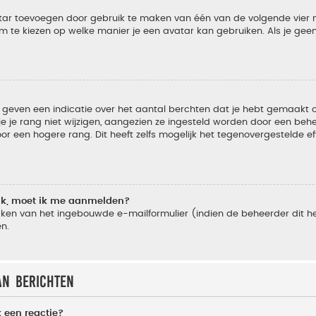
vatar toevoegen door gebruik te maken van één van de volgende vier m
m te kiezen op welke manier je een avatar kan gebruiken. Als je ge
geven een indicatie over het aantal berchten dat je hebt gemaakt of 
je rang niet wijzigen, aangezien ze ingesteld worden door een behee
 een hogere rang. Dit heeft zelfs mogelijk het tegenovergestelde e
lik, moet ik me aanmelden?
ken van het ingebouwde e-mailformulier (indien de beheerder dit he
n.
an berichten
 een reactie?