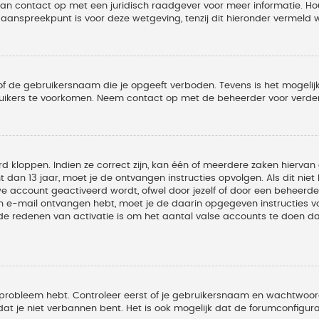
 dan contact op met een juridisch raadgever voor meer informatie. 
t aanspreekpunt is voor deze wetgeving, tenzij dit hieronder vermeld 
of de gebruikersnaam die je opgeeft verboden. Tevens is het mogelijk
ruikers te voorkomen. Neem contact op met de beheerder voor verder
 kloppen. Indien ze correct zijn, kan één of meerdere zaken hiervan 
t dan 13 jaar, moet je de ontvangen instructies opvolgen. Als dit nie
account geactiveerd wordt, ofwel door jezelf of door een beheerder
een e-mail ontvangen hebt, moet je de daarin opgegeven instructies v
 redenen van activatie is om het aantal valse accounts te doen dale
 probleem hebt. Controleer eerst of je gebruikersnaam en wachtwoord 
t je niet verbannen bent. Het is ook mogelijk dat de forumconfigura