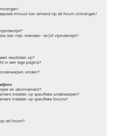
 ontvangen!
gepaste inhoud van iemand op dit forum ontvangen!
ijandenlijst?
 toe aan mijn vrienden- en/of vijandenlijst?
een resultaten op?
ht in een lege pagina?
n onderwerpen vinden?
ijzers
dwijzer en abonnement?
ement instellen op specifieke onderwerpen?
ement instellen op specifieke forums?
op dit forum?