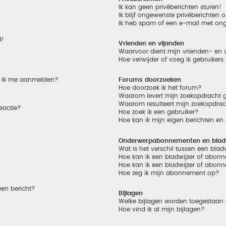
Ik kan geen privéberichten sturen!
Ik blijf ongewenste privéberichten
Ik heb spam of een e-mail met on
d!
Vrienden en vijanden
Waarvoor dient mijn vrienden- en v
Hoe verwijder of voeg ik gebruikers
et ik me aanmelden?
Forums doorzoeken
Hoe doorzoek ik het forum?
Waarom levert mijn zoekopdracht g
Waarom resulteert mijn zoekopdrac
eactie?
Hoe zoek ik een gebruiker?
Hoe kan ik mijn eigen berichten e
Onderwerpabonnementen en bladw
Wat is het verschil tussen een bla
Hoe kan ik een bladwijzer of abonn
Hoe kan ik een bladwijzer of abonn
Hoe zeg ik mijn abonnement op?
een bericht?
Bijlagen
Welke bijlagen worden toegestaan 
Hoe vind ik al mijn bijlagen?