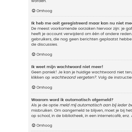
worden.
Omhoog
Ik heb me ooit geregistreerd maar kan nu niet m
De meest voorkomende oorzaken hiervoor zijn: je ga
heeft je account verwijderd om één of andere reden. 
gebruikers, die nog geen berichten geplaatst hebbe
de discussies.
Omhoog
Ik weet mijn wachtwoord niet meer!
Geen paniek! Je kan je huidige wachtwoord niet ter
klikken op
wachtwoord vergeten?
. Volg de instruct
Omhoog
Waarom word ik automatisch afgemeld?
Als je de optie
meld mij automatisch aan bij ieder b
misbruiken. Om aangemeld te blijven, moet je bij h
op school, in de bibliotheek, in een internetcafé, en
Omhoog