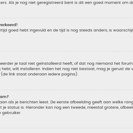
s. Als je nog niet geregistreerd bent is dit een goed moment om di
verkeerd!
tijd goed hebt ingevuld en de tijd is nog steeds anders, is waarschijn
der je taal niet geïnstalleerd heeft, of dat nog niemand het forum in
 hebt, wilt installeren. Indien het nog niet bestaat, mag je gerust d
de link staat onderaan iedere pagina).
naam?
 als je berichten leest. De eerste afbeelding geeft aan welke rang je
 je status is. Hieronder kan nog een tweede, meestal grotere, afbee
e gebruiker.