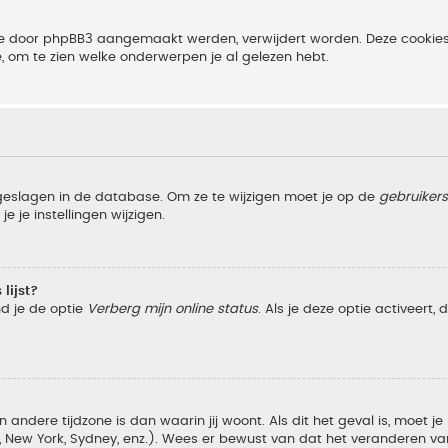
 die door phpBB3 aangemaakt werden, verwijdert worden. Deze cooki
e, om te zien welke onderwerpen je al gelezen hebt.
pgeslagen in de database. Om ze te wijzigen moet je op de
gebruiker
e je instellingen wijzigen.
lijst?
nd je de optie
Verberg mijn online status
. Als je deze optie activeert,
 andere tijdzone is dan waarin jij woont. Als dit het geval is, moet j
w York, Sydney, enz.). Wees er bewust van dat het veranderen van d