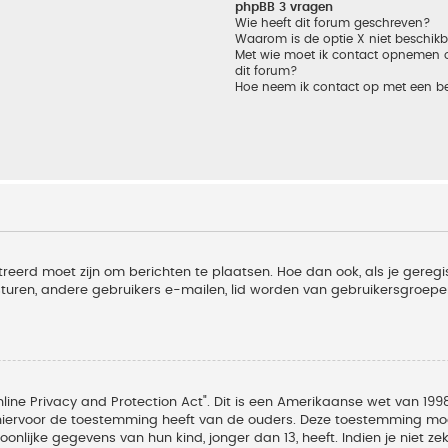
phpBB 3 vragen
Wie heeft dit forum geschreven?
Waarom is de optie X niet beschik
Met wie moet ik contact opnemen om
dit forum?
Hoe neem ik contact op met een b
treerd moet zijn om berichten te plaatsen. Hoe dan ook, als je geregi
sturen, andere gebruikers e-mailen, lid worden van gebruikersgroepe
line Privacy and Protection Act". Dit is een Amerikaanse wet van 1998
hiervoor de toestemming heeft van de ouders. Deze toestemming moet
lijke gegevens van hun kind, jonger dan 13, heeft. Indien je niet zek