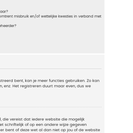
baar?
trent misbruik en/of wettelijke kwesties in verband met
eheerder?
streerd bent, kan je meer functies gebruiken. Zo kan
n, enz. Het registreren duurt maar even, dus we
, die vereist dat iedere website die mogelijk
 schriftelijk of op een andere wijze gegeven
er bent of deze wet al dan niet op jou of de website